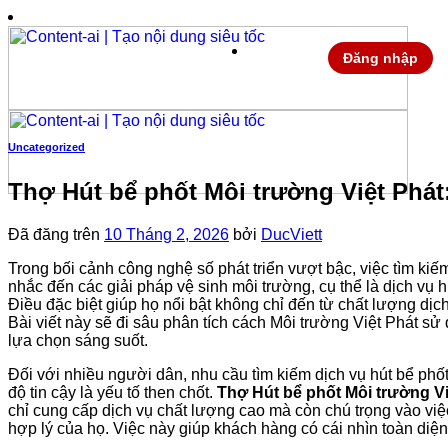
Chuyển
đến
nội
Đăng nhập
dung
Uncategorized
Thợ Hút bể phốt Môi trường Việt Phát
Đã đăng trên
10 Tháng 2, 2026
bởi
DucViett
Trong bối cảnh công nghệ số phát triển vượt bậc, việc tìm kiế
nhắc đến các giải pháp vệ sinh môi trường, cụ thể là dịch vụ h
Điều đặc biệt giúp họ nổi bật không chỉ đến từ chất lượng dịc
Bài viết này sẽ đi sâu phân tích cách Môi trường Việt Phát s
lựa chọn sáng suốt.
Đối với nhiều người dân, nhu cầu tìm kiếm dịch vụ hút bể phốt
độ tin cậy là yếu tố then chốt.
Thợ Hút bể phốt Môi trường Vi
chỉ cung cấp dịch vụ chất lượng cao mà còn chú trọng vào việ
hợp lý của họ. Việc này giúp khách hàng có cái nhìn toàn diện