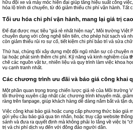
hữu đội xe và máy móc hiện đại giúp tăng hiệu suất công việc,
hóa lộ trình di chuyển, từ đó giảm thiểu chi phí vận hành. Tất
Tối ưu hóa chi phí vận hành, mang lại giá trị ca
Để đạt được mục tiêu “giá rẻ nhất hiện nay”, Môi trường Việt P
chuyên dụng với công nghệ tiên tiến, cho phép hút sạch và nha
còn giảm thiểu rủi ro sự cố, tiết kiệm chi phí bảo trì và sửa chữ
Thứ hai, chúng tôi xây dựng một đội ngũ nhân sự có chuyên mô
lại hoặc phát sinh thêm chi phí. Kỹ năng và kinh nghiệm của
t
chẽ các nguồn vật tư, nhiên liệu và quy trình làm việc khoa h
vụ cạnh tranh nhất.
Các chương trình ưu đãi và báo giá công khai
Một phần quan trọng trong chiến lược giá rẻ của Môi trường Vi
tôi thường xuyên cập nhật các chương trình khuyến mãi, giảm 
ràng trên fanpage, giúp khách hàng dễ dàng nắm bắt và tận d
Việc công khai báo giá hoặc cung cấp phương thức báo giá mi
gửi yêu cầu báo giá qua tin nhắn, hoặc truy cập website thông
sánh và đưa ra quyết định mà không phải lo lắng về việc bị “c
trị và chi phí dịch vụ đến với đông đảo người dân.