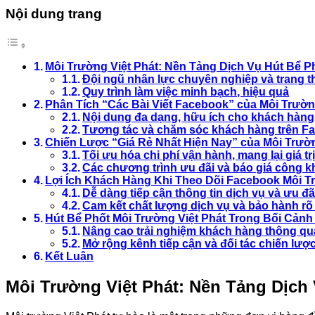
Nội dung trang
Môi Trường Việt Phát: Nền Tảng Dịch Vụ Hút Bể P
Đội ngũ nhân lực chuyên nghiệp và trang thi
Quy trình làm việc minh bạch, hiệu quả
Phân Tích “Các Bài Viết Facebook” của Môi Trường
Nội dung đa dạng, hữu ích cho khách hàng
Tương tác và chăm sóc khách hàng trên F
Chiến Lược “Giá Rẻ Nhất Hiện Nay” của Môi Trườ
Tối ưu hóa chi phí vận hành, mang lại giá tr
Các chương trình ưu đãi và báo giá công 
Lợi Ích Khách Hàng Khi Theo Dõi Facebook Môi T
Dễ dàng tiếp cận thông tin dịch vụ và ưu đã
Cam kết chất lượng dịch vụ và bảo hành rõ
Hút Bể Phốt Môi Trường Việt Phát Trong Bối Cản
Nâng cao trải nghiệm khách hàng thông q
Mở rộng kênh tiếp cận và đối tác chiến lượ
Kết Luận
Môi Trường Việt Phát: Nền Tảng Dịch