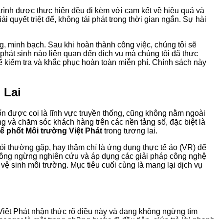
g trình được thực hiện đều đi kèm với cam kết về hiệu quả và
 quyết triệt để, không tái phát trong thời gian ngắn. Sự hài
g, minh bạch. Sau khi hoàn thành công việc, chúng tôi sẽ
ề phát sinh nào liên quan đến dịch vụ mà chúng tôi đã thực
 kiểm tra và khắc phục hoàn toàn miễn phí. Chính sách này
 Lai
n được coi là lĩnh vực truyền thống, cũng không nằm ngoài
g và chăm sóc khách hàng trên các nền tảng số, đặc biệt là
bể phốt Môi trường Việt Phát
trong tương lai.
 hỏi thường gặp, hay thậm chí là ứng dụng thực tế ảo (VR) để
không ngừng nghiên cứu và áp dụng các giải pháp công nghệ
vệ sinh môi trường. Mục tiêu cuối cùng là mang lại dịch vụ
 Việt Phát nhận thức rõ điều này và đang không ngừng tìm