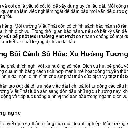
và coi đó là yếu tố cốt lõi để xây dựng uy tín lâu dài. Mỗi côn
ủ quy trình làm việc nghiêm ngặt để đảm bảo mọi vấn đề được giải
g tôi.
h hàng, Môi trường Việt Phát còn có chính sách bảo hành rõ ràn
oại hình dịch vụ. Trong thời gian bảo hành, nếu có bất kỳ vấn đ
ợ Hút bể phốt Môi trường Việt Phát
sẽ nhanh chóng có mặt để
cam kết về chất lượng dịch vụ dài lâu.
rong Bối Cảnh Số Hóa: Xu Hướng Tương
 phải thích nghi với xu hướng số hóa. Dịch vụ hút bể phốt, vố
ong của mình bằng cách tích hợp mạnh mẽ hoạt động truyền thôn
nhìn dài hạn, định hình cho sự phát triển của dịch vụ
thợ hút 
ân tạo (AI) để tối ưu hóa việc đặt lịch, trả lời tự động các câu
 trường Việt Phát luôn sẵn sàng đón đầu những xu hướng này, 
động và tiếp tục khẳng định vị thế dẫn đầu trong ngành dịch vụ 
ông nghệ
hốt quyết định sự thành công của một doanh nghiệp. Môi trường