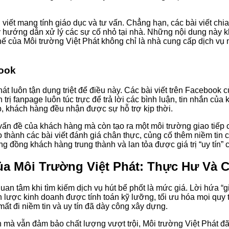
 viết mang tính giáo dục và tư vấn. Chẳng hạn, các bài viết ch
y hướng dẫn xử lý các sự cố nhỏ tại nhà. Những nội dung này k
hế của Môi trường Việt Phát không chỉ là nhà cung cấp dịch vụ m
book
át luôn tận dụng triệt để điều này. Các bài viết trên Facebook 
 trị fanpage luôn túc trực để trả lời các bình luận, tin nhắn 
p, khách hàng đều nhận được sự hỗ trợ kịp thời.
c vấn đề của khách hàng mà còn tạo ra một môi trường giao tiếp
ạo thành các bài viết đánh giá chân thực, củng cố thêm niềm t
đồng khách hàng trung thành và lan tỏa được giá trị “uy tín” c
ủa Môi Trường Việt Phát: Thực Hư Và 
n tâm khi tìm kiếm dịch vụ hút bể phốt là mức giá. Lời hứa “gi
 lược kinh doanh được tính toán kỹ lưỡng, tối ưu hóa mọi quy tr
mất đi niềm tin và uy tín đã dày công xây dựng.
h mà vẫn đảm bảo chất lượng vượt trội, Môi trường Việt Phát đ