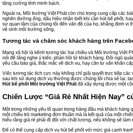
tăng cường tính minh bạch.
Ngoài ra, Môi trường Việt Phát còn chú trọng cung cấp các bài
nghẽn đường ống, dấu hiệu nhận biết khi cần hút bể phốt, ha
sự quan tâm của chúng tôi đến vấn đề của họ, khẳng định vị t
vệ sinh môi trường sống.
Tương tác và chăm sóc khách hàng trên Face
Mạng xã hội là kênh tương tác hai chiều và Môi trường Việt Ph
nối để lắng nghe ý kiến, phản hồi từ khách hàng. Đội ngũ quản
yêu cầu báo giá, thắc mắc về dịch vụ, hay cần tư vấn khẩn cấ
Việc tương tác tích cực này không chỉ giải quyết trực tiếp cá
sau khi sử dụng dịch vụ thường được chúng tôi chia sẻ lại, t
Hút bể phốt Môi trường Việt Phát
đã xây dựng được một cộng 
Chiến Lược “Giá Rẻ Nhất Hiện Nay” c
Một trong những yếu tố quan trọng hàng đầu mà khách hàng qua
một chiêu trò marketing đơn thuần mà là kết quả của một chiến
hiểu rằng giá rẻ phải đi đôi với chất lượng, nếu không sẽ làm 
Để có thể cung cấp dịch vụ hút bể phốt với mức giá cạnh tran