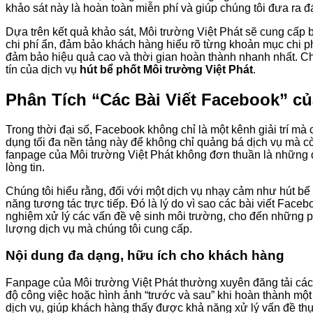
khảo sát này là hoàn toàn miễn phí và giúp chúng tôi đưa ra 
Dựa trên kết quả khảo sát, Môi trường Việt Phát sẽ cung cấp b
chi phí ẩn, đảm bảo khách hàng hiểu rõ từng khoản mục chi phí
đảm bảo hiệu quả cao và thời gian hoàn thành nhanh nhất. Chú
tín của dịch vụ
hút bể phốt Môi trường Việt Phát
.
Phân Tích “Các Bài Viết Facebook” củ
Trong thời đại số, Facebook không chỉ là một kênh giải trí m
dụng tối đa nền tảng này để không chỉ quảng bá dịch vụ mà cò
fanpage của Môi trường Việt Phát không đơn thuần là những 
lòng tin.
Chúng tôi hiểu rằng, đối với một dịch vụ nhạy cảm như hút bể
năng tương tác trực tiếp. Đó là lý do vì sao các bài viết Face
nghiệm xử lý các vấn đề vệ sinh môi trường, cho đến những p
lượng dịch vụ mà chúng tôi cung cấp.
Nội dung đa dạng, hữu ích cho khách hàng
Fanpage của Môi trường Việt Phát thường xuyên đăng tải các l
độ công việc hoặc hình ảnh “trước và sau” khi hoàn thành mộ
dịch vụ, giúp khách hàng thấy được khả năng xử lý vấn đề th