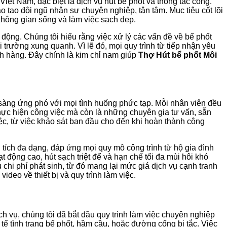
iệt Nam, đặc biệt là dịch vụ hút bể phốt và thông tắc cống.
 tạo đội ngũ nhân sự chuyên nghiệp, tận tâm. Mục tiêu cốt lõi
không gian sống và làm việc sạch đẹp.
động. Chúng tôi hiểu rằng việc xử lý các vấn đề về bể phốt
trường xung quanh. Vì lẽ đó, mọi quy trình từ tiếp nhận yêu
ch hàng. Đây chính là kim chỉ nam giúp
Thợ Hút bể phốt Môi
 sàng ứng phó với mọi tình huống phức tạp. Mỗi nhân viên đều
ực hiện công việc mà còn là những chuyên gia tư vấn, sẵn
ệc, từ việc khảo sát ban đầu cho đến khi hoàn thành công
tích đa dạng, đáp ứng mọi quy mô công trình từ hộ gia đình
 động cao, hút sạch triệt để và hạn chế tối đa mùi hôi khó
chi phí phát sinh, từ đó mang lại mức giá dịch vụ cạnh tranh
deo về thiết bị và quy trình làm việc.
ịch vụ, chúng tôi đã bắt đầu quy trình làm việc chuyên nghiệp
tế tình trạng bể phốt, hầm cầu, hoặc đường cống bị tắc. Việc