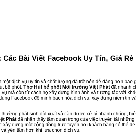
: Các Bài Viết Facebook Uy Tín, Giá Rẻ
m một dịch vụ uy tín và chất lượng đã trở nên dễ dàng hơn bao g
út bể phốt,
Thợ Hút bể phốt Môi trường Việt Phát
đã nhanh ch
h vụ mà còn từ cách họ xây dựng hình ảnh và tương tác với khách
ử dụng Facebook để minh bạch hóa dịch vụ, xây dựng niềm tin và
 thường phát sinh đột xuất và cần được xử lý nhanh chóng, hiệu 
ệt Phát
đã nhận thấy tầm quan trọng của việc truyền tải nhữn
c xây dựng một cộng đồng trực tuyến nơi khách hàng có thể dễ 
 và yên tâm hơn khi lựa chọn dịch vụ.