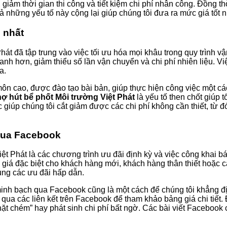
 giảm thời gian thi công và tiết kiệm chi phí nhân công. Đồng t
 cả những yếu tố này cộng lại giúp chúng tôi đưa ra mức giá tốt 
o nhất
hát đã tập trung vào việc tối ưu hóa mọi khâu trong quy trình vậ
nh hơn, giảm thiểu số lần vận chuyển và chi phí nhiên liệu. Vi
a.
n cao, được đào tạo bài bản, giúp thực hiện công việc một cách
hợ hút bể phốt Môi trường Việt Phát
là yếu tố then chốt giúp t
ọc giúp chúng tôi cắt giảm được các chi phí không cần thiết, từ
 qua Facebook
ệt Phát là các chương trình ưu đãi định kỳ và việc công khai b
giá đặc biệt cho khách hàng mới, khách hàng thân thiết hoặc cá
ụng các ưu đãi hấp dẫn.
nh bạch qua Facebook cũng là một cách để chúng tôi khẳng địn
 qua các liên kết trên Facebook để tham khảo bảng giá chi tiết.
hặt chém” hay phát sinh chi phí bất ngờ. Các bài viết Facebook c