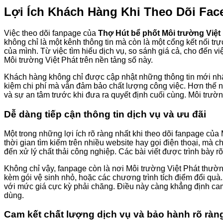
Lợi Ích Khách Hàng Khi Theo Dõi Fac
Việc theo dõi fanpage của
Thợ Hút bể phốt Môi trường Việt
không chỉ là một kênh thông tin mà còn là một cổng kết nối tr
của mình. Từ việc tìm hiểu dịch vụ, so sánh giá cả, cho đến 
Môi trường Việt Phát trên nền tảng số này.
Khách hàng không chỉ được cập nhật những thông tin mới nhấ
kiệm chi phí mà vẫn đảm bảo chất lượng công việc. Hơn thế n
và sự an tâm trước khi đưa ra quyết định cuối cùng. Môi trườ
Dễ dàng tiếp cận thông tin dịch vụ và ưu đãi
Một trong những lợi ích rõ ràng nhất khi theo dõi fanpage củ
thời gian tìm kiếm trên nhiều website hay gọi điện thoại, mà c
đến xử lý chất thải công nghiệp. Các bài viết được trình bày
Không chỉ vậy, fanpage còn là nơi Môi trường Việt Phát thườn
kèm gói vệ sinh nhỏ, hoặc các chương trình tích điểm đổi qu
với mức giá cực kỳ phải chăng. Điều này càng khẳng định cam 
dùng.
Cam kết chất lượng dịch vụ và bảo hành rõ ràn