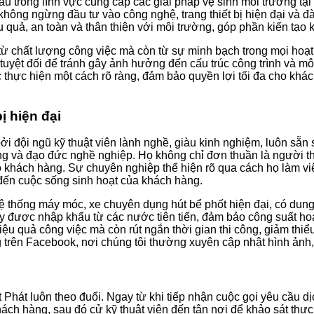
u trong lĩnh vực cung cấp các giải pháp vệ sinh môi trường tại V
hông ngừng đầu tư vào công nghệ, trang thiết bị hiện đại và đào
quả, an toàn và thân thiện với môi trường, góp phần kiến tạo 
ừ chất lượng công việc mà còn từ sự minh bạch trong mọi hoạt 
yệt đối để tránh gây ảnh hưởng đến cấu trúc công trình và môi 
 thực hiện một cách rõ ràng, đảm bảo quyền lợi tối đa cho khá
ị hiện đại
i đội ngũ kỹ thuật viên lành nghề, giàu kinh nghiệm, luôn sẵn
g và đạo đức nghề nghiệp. Họ không chỉ đơn thuần là người th
ho khách hàng. Sự chuyên nghiệp thể hiện rõ qua cách họ làm vi
đến cuộc sống sinh hoạt của khách hàng.
 thống máy móc, xe chuyên dụng hút bể phốt hiện đại, có dung 
y được nhập khẩu từ các nước tiên tiến, đảm bảo công suất hoạt
u quả công việc mà còn rút ngắn thời gian thi công, giảm thiểu 
trên Facebook, nơi chúng tôi thường xuyên cập nhật hình ảnh, vi
t Phát luôn theo đuổi. Ngay từ khi tiếp nhận cuộc gọi yêu cầu d
ách hàng, sau đó cử kỹ thuật viên đến tận nơi để khảo sát thực 