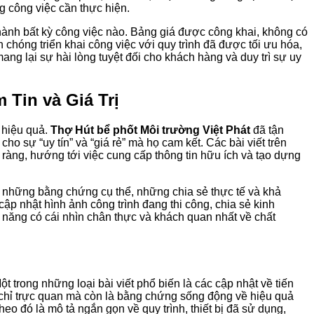
g công việc cần thực hiện.
n hành bất kỳ công việc nào. Bảng giá được công khai, không có
chóng triển khai công việc với quy trình đã được tối ưu hóa,
ng lại sự hài lòng tuyệt đối cho khách hàng và duy trì sự uy
 Tin và Giá Trị
 hiệu quả.
Thợ Hút bể phốt Môi trường Việt Phát
đã tận
 sự “uy tín” và “giá rẻ” mà họ cam kết. Các bài viết trên
àng, hướng tới việc cung cấp thông tin hữu ích và tạo dựng
n những bằng chứng cụ thể, những chia sẻ thực tế và khả
cập nhật hình ảnh công trình đang thi công, chia sẻ kinh
 năng có cái nhìn chân thực và khách quan nhất về chất
trong những loại bài viết phổ biến là các cập nhật về tiến
 chỉ trực quan mà còn là bằng chứng sống động về hiệu quả
heo đó là mô tả ngắn gọn về quy trình, thiết bị đã sử dụng,