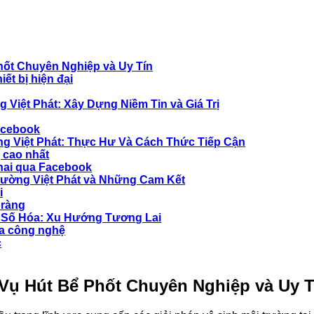
hốt Chuyên Nghiệp và Uy Tín
ết bị hiện đại
 Việt Phát: Xây Dựng Niềm Tin và Giá Trị
acebook
ng Việt Phát: Thực Hư Và Cách Thức Tiếp Cận
ị cao nhất
khai qua Facebook
rường Việt Phát và Những Cam Kết
i
 ràng
h Số Hóa: Xu Hướng Tương Lai
ua công nghệ
c
 Vụ Hút Bể Phốt Chuyên Nghiệp và Uy T