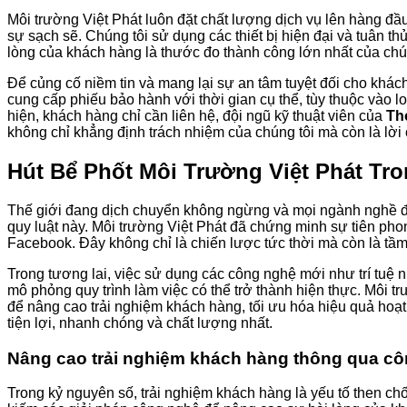
Môi trường Việt Phát luôn đặt chất lượng dịch vụ lên hàng đầu 
sự sạch sẽ. Chúng tôi sử dụng các thiết bị hiện đại và tuân th
lòng của khách hàng là thước đo thành công lớn nhất của chún
Để củng cố niềm tin và mang lại sự an tâm tuyệt đối cho khác
cung cấp phiếu bảo hành với thời gian cụ thể, tùy thuộc vào l
hiện, khách hàng chỉ cần liên hệ, đội ngũ kỹ thuật viên của
Th
không chỉ khẳng định trách nhiệm của chúng tôi mà còn là lời 
Hút Bể Phốt Môi Trường Việt Phát T
Thế giới đang dịch chuyển không ngừng và mọi ngành nghề đều
quy luật này. Môi trường Việt Phát đã chứng minh sự tiên ph
Facebook. Đây không chỉ là chiến lược tức thời mà còn là tầm 
Trong tương lai, việc sử dụng các công nghệ mới như trí tuệ nh
mô phỏng quy trình làm việc có thể trở thành hiện thực. Môi
để nâng cao trải nghiệm khách hàng, tối ưu hóa hiệu quả hoạt 
tiện lợi, nhanh chóng và chất lượng nhất.
Nâng cao trải nghiệm khách hàng thông qua c
Trong kỷ nguyên số, trải nghiệm khách hàng là yếu tố then c