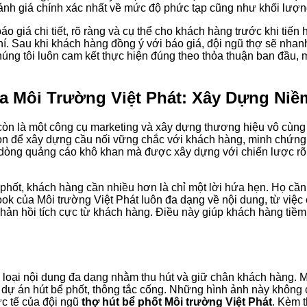
đánh giá chính xác nhất về mức độ phức tạp cũng như khối lượn
áo giá chi tiết, rõ ràng và cụ thể cho khách hàng trước khi tiế
. Sau khi khách hàng đồng ý với báo giá, đội ngũ thợ sẽ nhanh 
ng tôi luôn cam kết thực hiện đúng theo thỏa thuận ban đầu, ma
a Môi Trường Việt Phát: Xây Dựng Niềm
à còn là một công cụ marketing và xây dựng thương hiệu vô cùng
n để xây dựng cầu nối vững chắc với khách hàng, minh chứng cho
dòng quảng cáo khô khan mà được xây dựng với chiến lược rõ r
 phốt, khách hàng cần nhiều hơn là chỉ một lời hứa hẹn. Họ cầ
book của Môi trường Việt Phát luôn đa dạng về nội dung, từ việc 
hản hồi tích cực từ khách hàng. Điều này giúp khách hàng tiềm
oại nội dung đa dạng nhằm thu hút và giữ chân khách hàng. Một 
t dự án hút bể phốt, thông tắc cống. Những hình ảnh này không
ực tế của đội ngũ
thợ hút bể phốt Môi trường Việt Phát
. Kèm t