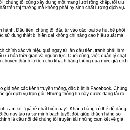
hời, chúng tôi cũng xây dựng một mạng lưới rộng khắp, tối ưu
nhất trên thị trường mà không phải hy sinh chất lượng dịch vụ.
n hành. Đầu tiên, chúng tôi đầu tư vào các loại xe hút bể phốt
ệc sử dụng thiết bị hiện đại không chỉ nâng cao hiệu suất mà
 chính xác và hiệu quả ngay từ lần đầu tiên, tránh phải làm
ối ưu hóa thời gian và nguồn lực. Cuối cùng, việc quản lý chặt
 đó chuyển thành lợi ích cho khách hàng thông qua mức giá dịch
áo giá trên các kênh truyền thông, đặc biệt là Facebook. Chúng
c gói dịch vụ trọn gói. Những thông tin này được đăng tải rõ
h cam kết “giá rẻ nhất hiện nay”. Khách hàng có thể dễ dàng
 Điều này tạo ra sự minh bạch tuyệt đối, giúp khách hàng so
hính là cầu nối để chúng tôi truyền tải những cam kết về giá