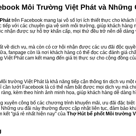
ebook Môi Trường Việt Phát và Những
 Phát
trên Facebook mang lại vô số lợi ích thiết thực cho khách
ực tiếp với các chuyên gia vệ sinh môi trường, giúp khách hàng
việc nhận được sự hỗ trợ khẩn cấp, mọi thứ đều trở nên dễ dàng
t về dịch vụ, mà còn có cơ hội nhận được các ưu đãi độc quyề
ữa, fanpage còn là nơi khách hàng có thể đọc các đánh giá châ
ng Việt Phát cam kết mang đến giá trị thực sự cho cộng đồng c
a Môi trường Việt Phát là khả năng tiếp cận thông tin dịch vụ 
hỉ cần lướt Facebook là có thể nắm bắt được mọi dịch vụ mà chún
 rõ ràng, kèm theo hình ảnh minh họa, giúp khách hàng dễ dàng 
g xuyên công bố các chương trình khuyến mãi, ưu đãi đặc biệt 
à. Những ưu đãi này thường được cập nhật liên tục, đảm bảo k
kết “giá rẻ nhất hiện nay” của
Thợ Hút bể phốt Môi trường V
g