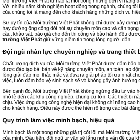
Môi trường Việt Phát tự hào là một trong những đơn vị hàng đầ
Với nhiều năm kinh nghiệm hoạt động trong ngành, chúng tôi k
của chúng tôi là mang đến cho khách hàng những dịch vụ hiệu 
Sự uy tín của Môi trường Việt Phát không chỉ được xây dựng t
hay đường ống cống đòi hỏi sự chuyên môn cao và cẩn trọng tu
cầu, khảo sát, báo giá cho đến thi công và bảo hành đều được
trường Việt Phát
giữ vững niềm tin trong lòng người dân.
Đội ngũ nhân lực chuyên nghiệp và trang thiết b
Chất lượng dịch vụ của Môi trường Việt Phát được đảm bảo bở
được đào tạo bài bản về kỹ năng chuyên môn, an toàn lao độn
lòng giải đáp mọi thắc mắc và đưa ra giải pháp tối ưu nhất c
việc, luôn đảm bảo vệ sinh sạch sẽ và không gây ảnh hưởng 
Bên cạnh đó, Môi trường Việt Phát không ngừng đầu tư vào hệ
nhỏ lẻ đến các khu công nghiệp, chung cư lớn. Các thiết bị nà
chịu. Việc ứng dụng công nghệ hiện đại không chỉ nâng cao hiệ
cho khách hàng. Điều này được thể hiện rõ trong các bài đăng 
Quy trình làm việc minh bạch, hiệu quả
Minh bạch là một trong những giá trị cốt lõi mà Môi trường Việ
của mình. Đầu tiên, đội ngũ tư vấn sẽ lắng nghe vấn đề của kh