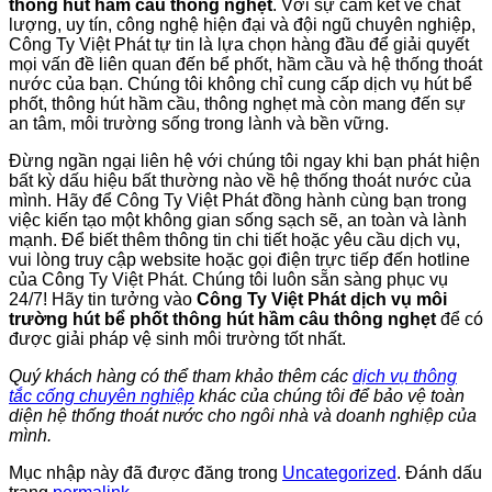
thông hút hầm câu thông nghẹt
. Với sự cam kết về chất
lượng, uy tín, công nghệ hiện đại và đội ngũ chuyên nghiệp,
Công Ty Việt Phát tự tin là lựa chọn hàng đầu để giải quyết
mọi vấn đề liên quan đến bể phốt, hầm cầu và hệ thống thoát
nước của bạn. Chúng tôi không chỉ cung cấp dịch vụ hút bể
phốt, thông hút hầm cầu, thông nghẹt mà còn mang đến sự
an tâm, môi trường sống trong lành và bền vững.
Đừng ngần ngại liên hệ với chúng tôi ngay khi bạn phát hiện
bất kỳ dấu hiệu bất thường nào về hệ thống thoát nước của
mình. Hãy để Công Ty Việt Phát đồng hành cùng bạn trong
việc kiến tạo một không gian sống sạch sẽ, an toàn và lành
mạnh. Để biết thêm thông tin chi tiết hoặc yêu cầu dịch vụ,
vui lòng truy cập website hoặc gọi điện trực tiếp đến hotline
của Công Ty Việt Phát. Chúng tôi luôn sẵn sàng phục vụ
24/7! Hãy tin tưởng vào
Công Ty Việt Phát dịch vụ môi
trường hút bể phốt thông hút hầm câu thông nghẹt
để có
được giải pháp vệ sinh môi trường tốt nhất.
Quý khách hàng có thể tham khảo thêm các
dịch vụ thông
tắc cống chuyên nghiệp
khác của chúng tôi để bảo vệ toàn
diện hệ thống thoát nước cho ngôi nhà và doanh nghiệp của
mình.
Mục nhập này đã được đăng trong
Uncategorized
. Đánh dấu