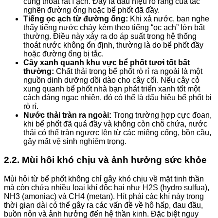
cũng thoát rất ì ạch. Đây là dấu hiệu rõ ràng của tắc
nghẽn đường ống hoặc bể phốt đã đầy.
Tiếng ọc ạch từ đường ống:
Khi xả nước, bạn nghe
thấy tiếng nước chảy kèm theo tiếng “ọc ạch” lớn bất
thường. Điều này xảy ra do áp suất trong hệ thống
thoát nước không ổn định, thường là do bể phốt đầy
hoặc đường ống bị tắc.
Cây xanh quanh khu vực bể phốt tươi tốt bất
thường:
Chất thải trong bể phốt rò rỉ ra ngoài là một
nguồn dinh dưỡng dồi dào cho cây cối. Nếu cây cỏ
xung quanh bể phốt nhà bạn phát triển xanh tốt một
cách đáng ngạc nhiên, đó có thể là dấu hiệu bể phốt bị
rò rỉ.
Nước thải tràn ra ngoài:
Trong trường hợp cực đoan,
khi bể phốt đã quá đầy và không còn chỗ chứa, nước
thải có thể tràn ngược lên từ các miệng cống, bồn cầu,
gây mất vệ sinh nghiêm trọng.
2.2. Mùi hôi khó chịu và ảnh hưởng sức khỏe
Mùi hôi từ bể phốt không chỉ gây khó chịu về mặt tinh thần
mà còn chứa nhiều loại khí độc hại như H2S (hydro sulfua),
NH3 (amoniac) và CH4 (metan). Hít phải các khí này trong
thời gian dài có thể gây ra các vấn đề về hô hấp, đau đầu,
buồn nôn và ảnh hưởng đến hệ thần kinh. Đặc biệt nguy