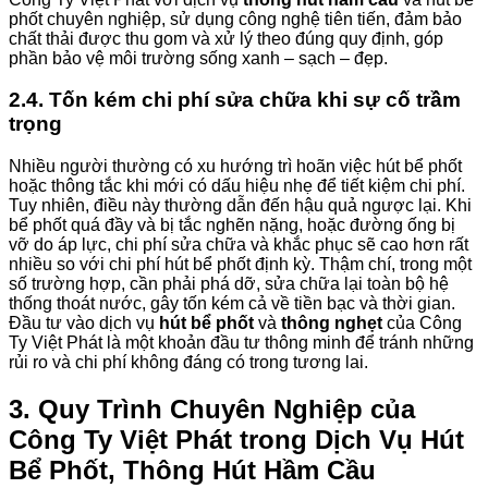
phốt chuyên nghiệp, sử dụng công nghệ tiên tiến, đảm bảo
chất thải được thu gom và xử lý theo đúng quy định, góp
phần bảo vệ môi trường sống xanh – sạch – đẹp.
2.4. Tốn kém chi phí sửa chữa khi sự cố trầm
trọng
Nhiều người thường có xu hướng trì hoãn việc hút bể phốt
hoặc thông tắc khi mới có dấu hiệu nhẹ để tiết kiệm chi phí.
Tuy nhiên, điều này thường dẫn đến hậu quả ngược lại. Khi
bể phốt quá đầy và bị tắc nghẽn nặng, hoặc đường ống bị
vỡ do áp lực, chi phí sửa chữa và khắc phục sẽ cao hơn rất
nhiều so với chi phí hút bể phốt định kỳ. Thậm chí, trong một
số trường hợp, cần phải phá dỡ, sửa chữa lại toàn bộ hệ
thống thoát nước, gây tốn kém cả về tiền bạc và thời gian.
Đầu tư vào dịch vụ
hút bể phốt
và
thông nghẹt
của Công
Ty Việt Phát là một khoản đầu tư thông minh để tránh những
rủi ro và chi phí không đáng có trong tương lai.
3. Quy Trình Chuyên Nghiệp của
Công Ty Việt Phát trong Dịch Vụ Hút
Bể Phốt, Thông Hút Hầm Cầu