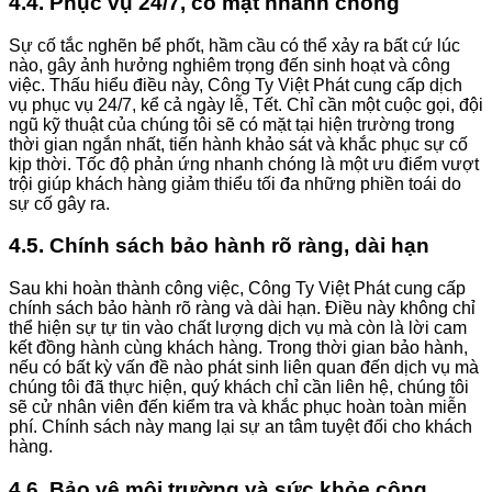
4.4. Phục vụ 24/7, có mặt nhanh chóng
Sự cố tắc nghẽn bể phốt, hầm cầu có thể xảy ra bất cứ lúc
nào, gây ảnh hưởng nghiêm trọng đến sinh hoạt và công
việc. Thấu hiểu điều này, Công Ty Việt Phát cung cấp dịch
vụ phục vụ 24/7, kể cả ngày lễ, Tết. Chỉ cần một cuộc gọi, đội
ngũ kỹ thuật của chúng tôi sẽ có mặt tại hiện trường trong
thời gian ngắn nhất, tiến hành khảo sát và khắc phục sự cố
kịp thời. Tốc độ phản ứng nhanh chóng là một ưu điểm vượt
trội giúp khách hàng giảm thiểu tối đa những phiền toái do
sự cố gây ra.
4.5. Chính sách bảo hành rõ ràng, dài hạn
Sau khi hoàn thành công việc, Công Ty Việt Phát cung cấp
chính sách bảo hành rõ ràng và dài hạn. Điều này không chỉ
thể hiện sự tự tin vào chất lượng dịch vụ mà còn là lời cam
kết đồng hành cùng khách hàng. Trong thời gian bảo hành,
nếu có bất kỳ vấn đề nào phát sinh liên quan đến dịch vụ mà
chúng tôi đã thực hiện, quý khách chỉ cần liên hệ, chúng tôi
sẽ cử nhân viên đến kiểm tra và khắc phục hoàn toàn miễn
phí. Chính sách này mang lại sự an tâm tuyệt đối cho khách
hàng.
4.6. Bảo vệ môi trường và sức khỏe cộng