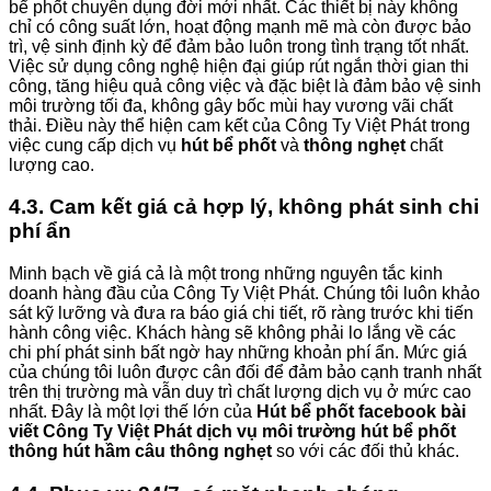
bể phốt chuyên dụng đời mới nhất. Các thiết bị này không
chỉ có công suất lớn, hoạt động mạnh mẽ mà còn được bảo
trì, vệ sinh định kỳ để đảm bảo luôn trong tình trạng tốt nhất.
Việc sử dụng công nghệ hiện đại giúp rút ngắn thời gian thi
công, tăng hiệu quả công việc và đặc biệt là đảm bảo vệ sinh
môi trường tối đa, không gây bốc mùi hay vương vãi chất
thải. Điều này thể hiện cam kết của Công Ty Việt Phát trong
việc cung cấp dịch vụ
hút bể phốt
và
thông nghẹt
chất
lượng cao.
4.3. Cam kết giá cả hợp lý, không phát sinh chi
phí ẩn
Minh bạch về giá cả là một trong những nguyên tắc kinh
doanh hàng đầu của Công Ty Việt Phát. Chúng tôi luôn khảo
sát kỹ lưỡng và đưa ra báo giá chi tiết, rõ ràng trước khi tiến
hành công việc. Khách hàng sẽ không phải lo lắng về các
chi phí phát sinh bất ngờ hay những khoản phí ẩn. Mức giá
của chúng tôi luôn được cân đối để đảm bảo cạnh tranh nhất
trên thị trường mà vẫn duy trì chất lượng dịch vụ ở mức cao
nhất. Đây là một lợi thế lớn của
Hút bể phốt facebook bài
viết Công Ty Việt Phát dịch vụ môi trường hút bể phốt
thông hút hầm câu thông nghẹt
so với các đối thủ khác.