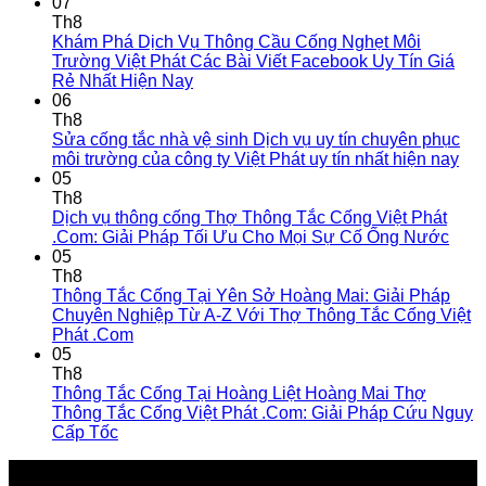
07
Th8
Khám Phá Dịch Vụ Thông Cầu Cống Nghẹt Môi
Trường Việt Phát Các Bài Viết Facebook Uy Tín Giá
Rẻ Nhất Hiện Nay
06
Th8
Sửa cống tắc nhà vệ sinh Dịch vụ uy tín chuyên phục
môi trường của công ty Việt Phát uy tín nhất hiện nay
05
Th8
Dịch vụ thông cống Thợ Thông Tắc Cống Việt Phát
.Com: Giải Pháp Tối Ưu Cho Mọi Sự Cố Ống Nước
05
Th8
Thông Tắc Cống Tại Yên Sở Hoàng Mai: Giải Pháp
Chuyên Nghiệp Từ A-Z Với Thợ Thông Tắc Cống Việt
Phát .Com
05
Th8
Thông Tắc Cống Tại Hoàng Liệt Hoàng Mai Thợ
Thông Tắc Cống Việt Phát .Com: Giải Pháp Cứu Nguy
Cấp Tốc