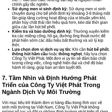
chính gây tắc nghẽn.
Sử dụng men vi sinh định kỳ:
Sử dụng men vi sinh
chuyên dụng cho bể phốt định kỳ khoảng 3-6 tháng một
lần giúp tăng cường hoạt động của vi khuẩn yếm khí,
phân hủy chất thải rắn hiệu quả hơn, kéo dài thời gian
giữa các lần hút bể phốt.
Kiểm tra và bảo dưỡng định kỳ:
Thường xuyên kiểm
tra các miệng cống, hố ga, đường ống thoát nước để
phát hiện sớm các dấu hiệu bất thường và xử lý kịp
thời.
Lựa chọn đơn vị dịch vụ uy tín:
Khi cần
hút bể phốt
,
thông hút hầm cầu
hoặc
thông nghẹt
, hãy lựa chọn
Công Ty Việt Phát. Một đơn vị uy tín sẽ đảm bảo chất
lượng công việc, công nghệ hiện đại và chế độ bảo
hành rõ ràng, giúp bạn an tâm tuyệt đối.
7. Tầm Nhìn và Định Hướng Phát
Triển của Công Ty Việt Phát Trong
Ngành Dịch Vụ Môi Trường
Với mục tiêu trở thành đơn vị hàng đầu trong lĩnh vực vệ
sinh môi trường tại Việt Nam, Công Ty Việt Phát không
ngừng nỗ lực và đặt ra những định hướng phát triển rõ ràng