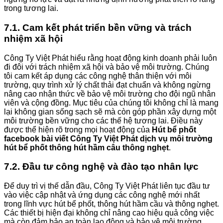
trong tương lai.
7.1. Cam kết phát triển bền vững và trách
nhiệm xã hội
Công Ty Việt Phát hiểu rằng hoạt động kinh doanh phải luôn
đi đôi với trách nhiệm xã hội và bảo vệ môi trường. Chúng
tôi cam kết áp dụng các công nghệ thân thiện với môi
trường, quy trình xử lý chất thải đạt chuẩn và không ngừng
nâng cao nhận thức về bảo vệ môi trường cho đội ngũ nhân
viên và cộng đồng. Mục tiêu của chúng tôi không chỉ là mang
lại không gian sống sạch sẽ mà còn góp phần xây dựng một
môi trường bền vững cho các thế hệ tương lai. Điều này
được thể hiện rõ trong mọi hoạt động của
Hút bể phốt
facebook bài viết Công Ty Việt Phát dịch vụ môi trường
hút bể phốt thông hút hầm câu thông nghẹt
.
7.2. Đầu tư công nghệ và đào tạo nhân lực
Để duy trì vị thế dẫn đầu, Công Ty Việt Phát liên tục đầu tư
vào việc cập nhật và ứng dụng các công nghệ mới nhất
trong lĩnh vực hút bể phốt, thông hút hầm cầu và thông nghẹt.
Các thiết bị hiện đại không chỉ nâng cao hiệu quả công việc
mà còn đảm bảo an toàn lao động và bảo vệ môi trường.