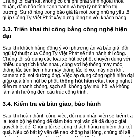
Chúng tôi cam kết không có chi phí phát sinh ngoài thỏa
thuận, đảm bảo tính cạnh tranh và hợp lý nhất trên thị
trường. Sự rõ ràng trong báo giá là một trong những yếu tố
giúp Công Ty Việt Phát xây dựng lòng tin với khách hàng.
3.3. Triển khai thi công bằng công nghệ hiện
đại
Sau khi khách hàng đồng ý với phương án và báo giá, đội
ngũ kỹ thuật của Công Ty Việt Phát sẽ tiến hành thi công.
Chúng tôi sử dụng các loại xe hút bể phốt chuyên dụng với
nhiều dung tích khác nhau, cùng với hệ thống máy móc
thông tắc tiên tiến như máy thông tắc lò xo, máy nén khí,
camera nội soi đường ống. Việc áp dụng công nghệ hiện đại
giúp quá trình hút bể phốt,
thông hút hầm cầu
, thông nghẹt
diễn ra nhanh chóng, sạch sẽ, không gây mùi hôi và không
làm ảnh hưởng đến cấu trúc công trình.
3.4. Kiểm tra và bàn giao, bảo hành
Sau khi hoàn thành công việc, đội ngũ nhân viên sẽ kiểm tra
lại toàn bộ hệ thống để đảm bảo mọi vấn đề đã được giải
quyết triệt để. Chúng tôi sẽ cùng khách hàng nghiệm thu kết
quả. Nếu có bất kỳ vấn đề nào không hài lòng, chúng tôi sẽ