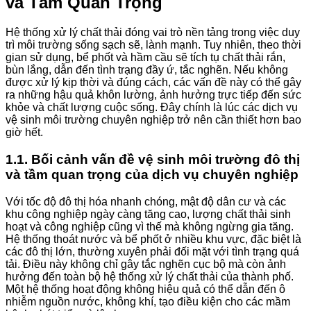
và Tầm Quan Trọng
Hệ thống xử lý chất thải đóng vai trò nền tảng trong việc duy
trì môi trường sống sạch sẽ, lành mạnh. Tuy nhiên, theo thời
gian sử dụng, bể phốt và hầm cầu sẽ tích tụ chất thải rắn,
bùn lắng, dẫn đến tình trạng đầy ứ, tắc nghẽn. Nếu không
được xử lý kịp thời và đúng cách, các vấn đề này có thể gây
ra những hậu quả khôn lường, ảnh hưởng trực tiếp đến sức
khỏe và chất lượng cuộc sống. Đây chính là lúc các dịch vụ
vệ sinh môi trường chuyên nghiệp trở nên cần thiết hơn bao
giờ hết.
1.1. Bối cảnh vấn đề vệ sinh môi trường đô thị
và tầm quan trọng của dịch vụ chuyên nghiệp
Với tốc độ đô thị hóa nhanh chóng, mật độ dân cư và các
khu công nghiệp ngày càng tăng cao, lượng chất thải sinh
hoạt và công nghiệp cũng vì thế mà không ngừng gia tăng.
Hệ thống thoát nước và bể phốt ở nhiều khu vực, đặc biệt là
các đô thị lớn, thường xuyên phải đối mặt với tình trạng quá
tải. Điều này không chỉ gây tắc nghẽn cục bộ mà còn ảnh
hưởng đến toàn bộ hệ thống xử lý chất thải của thành phố.
Một hệ thống hoạt động không hiệu quả có thể dẫn đến ô
nhiễm nguồn nước, không khí, tạo điều kiện cho các mầm