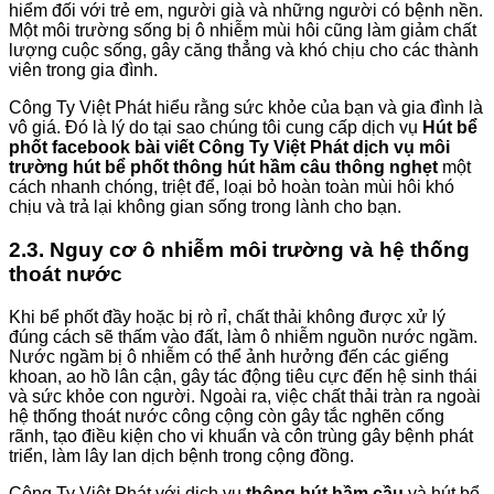
hiểm đối với trẻ em, người già và những người có bệnh nền.
Một môi trường sống bị ô nhiễm mùi hôi cũng làm giảm chất
lượng cuộc sống, gây căng thẳng và khó chịu cho các thành
viên trong gia đình.
Công Ty Việt Phát hiểu rằng sức khỏe của bạn và gia đình là
vô giá. Đó là lý do tại sao chúng tôi cung cấp dịch vụ
Hút bể
phốt facebook bài viết Công Ty Việt Phát dịch vụ môi
trường hút bể phốt thông hút hầm câu thông nghẹt
một
cách nhanh chóng, triệt để, loại bỏ hoàn toàn mùi hôi khó
chịu và trả lại không gian sống trong lành cho bạn.
2.3. Nguy cơ ô nhiễm môi trường và hệ thống
thoát nước
Khi bể phốt đầy hoặc bị rò rỉ, chất thải không được xử lý
đúng cách sẽ thấm vào đất, làm ô nhiễm nguồn nước ngầm.
Nước ngầm bị ô nhiễm có thể ảnh hưởng đến các giếng
khoan, ao hồ lân cận, gây tác động tiêu cực đến hệ sinh thái
và sức khỏe con người. Ngoài ra, việc chất thải tràn ra ngoài
hệ thống thoát nước công cộng còn gây tắc nghẽn cống
rãnh, tạo điều kiện cho vi khuẩn và côn trùng gây bệnh phát
triển, làm lây lan dịch bệnh trong cộng đồng.
Công Ty Việt Phát với dịch vụ
thông hút hầm cầu
và hút bể