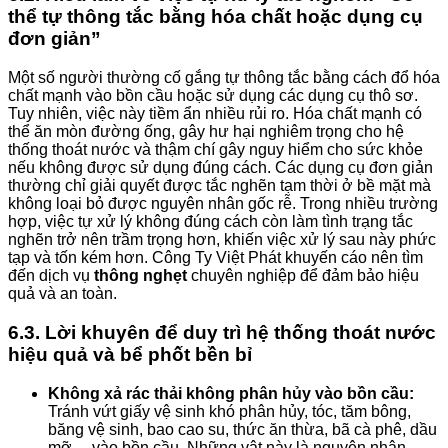
thể tự thông tắc bằng hóa chất hoặc dụng cụ
đơn giản”
Một số người thường cố gắng tự thông tắc bằng cách đổ hóa
chất mạnh vào bồn cầu hoặc sử dụng các dụng cụ thô sơ.
Tuy nhiên, việc này tiềm ẩn nhiều rủi ro. Hóa chất mạnh có
thể ăn mòn đường ống, gây hư hại nghiêm trọng cho hệ
thống thoát nước và thậm chí gây nguy hiểm cho sức khỏe
nếu không được sử dụng đúng cách. Các dụng cụ đơn giản
thường chỉ giải quyết được tắc nghẽn tạm thời ở bề mặt mà
không loại bỏ được nguyên nhân gốc rễ. Trong nhiều trường
hợp, việc tự xử lý không đúng cách còn làm tình trạng tắc
nghẽn trở nên trầm trọng hơn, khiến việc xử lý sau này phức
tạp và tốn kém hơn. Công Ty Việt Phát khuyến cáo nên tìm
đến dịch vụ
thông nghẹt
chuyên nghiệp để đảm bảo hiệu
quả và an toàn.
6.3. Lời khuyên để duy trì hệ thống thoát nước
hiệu quả và bể phốt bền bỉ
Không xả rác thải không phân hủy vào bồn cầu:
Tránh vứt giấy vệ sinh khó phân hủy, tóc, tăm bông,
băng vệ sinh, bao cao su, thức ăn thừa, bã cà phê, dầu
mỡ… vào bồn cầu. Những vật này là nguyên nhân