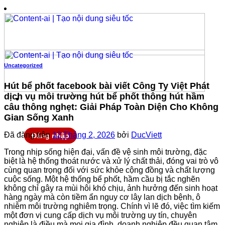
Chuyển
đến
nội
dung
Uncategorized
Hút bể phốt facebook bài viết Công Ty Việt Phát
dịch vụ môi trường hút bể phốt thông hút hầm
câu thông nghẹt: Giải Pháp Toàn Diện Cho Không
Gian Sống Xanh
Đã đăng trên
12 Tháng 2, 2026
bởi
DucViett
Đăng nhập
Trong nhịp sống hiện đại, vấn đề vệ sinh môi trường, đặc
biệt là hệ thống thoát nước và xử lý chất thải, đóng vai trò vô
cùng quan trọng đối với sức khỏe cộng đồng và chất lượng
cuộc sống. Một hệ thống bể phốt, hầm cầu bị tắc nghẽn
không chỉ gây ra mùi hôi khó chịu, ảnh hưởng đến sinh hoạt
hàng ngày mà còn tiềm ẩn nguy cơ lây lan dịch bệnh, ô
nhiễm môi trường nghiêm trọng. Chính vì lẽ đó, việc tìm kiếm
một đơn vị cung cấp dịch vụ môi trường uy tín, chuyên
nghiệp là điều mà mọi gia đình, doanh nghiệp đều quan tâm.