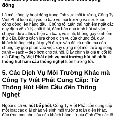
đồng
Là một công ty hoạt động trong lĩnh vực môi trường, Công Ty
Việt Phát luôn đặt yếu tố bảo vệ môi trường và sức khỏe
cộng đồng lên hàng đầu. Chúng tôi tuân thủ nghiêm ngặt các
quy định về xử lý chất thải, đảm bảo quá trình hút và vận
chuyển được thực hiện an toàn, vệ sinh, không gây ô nhiễm
thứ cấp. Bằng cách lựa chọn dịch vụ của chúng tôi, quý
khách không chỉ giải quyết được vấn đề cá nhân mà còn
chung tay góp phần vào việc xây dựng một môi trường sống
xanh – sạch – đẹp hơn cho xã hội. Đây chính là giá trị cốt lõi
mà
Công Ty Việt Phát dịch vụ môi trường hút bể phốt
thông hút hầm câu thông nghẹt
luôn hướng tới.
5. Các Dịch Vụ Môi Trường Khác mà
Công Ty Việt Phát Cung Cấp: Từ
Thông Hút Hầm Cầu đến Thông
Nghẹt
Ngoài dịch vụ
hút bể phốt
, Công Ty Việt Phát còn cung cấp
một loạt các giải pháp vệ sinh môi trường toàn diện khác,
đáp ứng mọi nhu cầu của khách hàng, từ gia đình đến các tổ