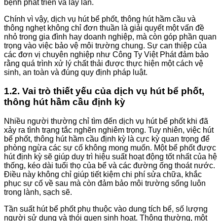
bệnh phát triển và lây lan.
Chính vì vậy, dịch vụ hút bể phốt, thông hút hầm cầu và
thông nghẹt không chỉ đơn thuần là giải quyết một vấn đề
nhỏ trong gia đình hay doanh nghiệp, mà còn góp phần quan
trọng vào việc bảo vệ môi trường chung. Sự can thiệp của
các đơn vị chuyên nghiệp như Công Ty Việt Phát đảm bảo
rằng quá trình xử lý chất thải được thực hiện một cách vệ
sinh, an toàn và đúng quy định pháp luật.
1.2. Vai trò thiết yếu của dịch vụ hút bể phốt,
thông hút hầm cầu định kỳ
Nhiều người thường chỉ tìm đến dịch vụ hút bể phốt khi đã
xảy ra tình trạng tắc nghẽn nghiêm trọng. Tuy nhiên, việc hút
bể phốt, thông hút hầm cầu định kỳ là cực kỳ quan trọng để
phòng ngừa các sự cố không mong muốn. Một bể phốt được
hút định kỳ sẽ giúp duy trì hiệu suất hoạt động tốt nhất của hệ
thống, kéo dài tuổi thọ của bể và các đường ống thoát nước.
Điều này không chỉ giúp tiết kiệm chi phí sửa chữa, khắc
phục sự cố về sau mà còn đảm bảo môi trường sống luôn
trong lành, sạch sẽ.
Tần suất hút bể phốt phụ thuộc vào dung tích bể, số lượng
người sử dụng và thói quen sinh hoạt. Thông thường, một