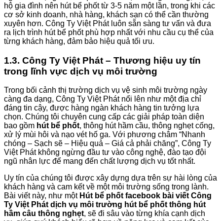
hộ gia đình nên hút bể phốt từ 3-5 năm một lần, trong khi các
cơ sở kinh doanh, nhà hàng, khách sạn có thể cần thường
xuyên hơn. Công Ty Việt Phát luôn sẵn sàng tư vấn và đưa
ra lịch trình hút bể phốt phù hợp nhất với nhu cầu cụ thể của
từng khách hàng, đảm bảo hiệu quả tối ưu.
1.3. Công Ty Việt Phát – Thương hiệu uy tín
trong lĩnh vực dịch vụ môi trường
Trong bối cảnh thị trường dịch vụ vệ sinh môi trường ngày
càng đa dạng, Công Ty Việt Phát nổi lên như một địa chỉ
đáng tin cậy, được hàng ngàn khách hàng tin tưởng lựa
chọn. Chúng tôi chuyên cung cấp các giải pháp toàn diện
bao gồm
hút bể phốt
, thông hút hầm cầu, thông nghẹt cống,
xử lý mùi hôi và nạo vét hố ga. Với phương châm “Nhanh
chóng – Sạch sẽ – Hiệu quả – Giá cả phải chăng”, Công Ty
Việt Phát không ngừng đầu tư vào công nghệ, đào tạo đội
ngũ nhân lực để mang đến chất lượng dịch vụ tốt nhất.
Uy tín của chúng tôi được xây dựng dựa trên sự hài lòng của
khách hàng và cam kết về một môi trường sống trong lành.
Bài viết này, như một
Hút bể phốt facebook bài viết Công
Ty Việt Phát dịch vụ môi trường hút bể phốt thông hút
hầm câu thông nghẹt
, sẽ đi sâu vào từng khía cạnh dịch