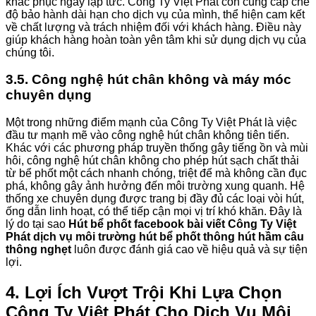
khắc phục ngay lập tức. Công Ty Việt Phát còn cung cấp chế
độ bảo hành dài hạn cho dịch vụ của mình, thể hiện cam kết
về chất lượng và trách nhiệm đối với khách hàng. Điều này
giúp khách hàng hoàn toàn yên tâm khi sử dụng dịch vụ của
chúng tôi.
3.5. Công nghệ hút chân không và máy móc
chuyên dụng
Một trong những điểm mạnh của Công Ty Việt Phát là việc
đầu tư mạnh mẽ vào công nghệ hút chân không tiên tiến.
Khác với các phương pháp truyền thống gây tiếng ồn và mùi
hôi, công nghệ hút chân không cho phép hút sạch chất thải
từ bể phốt một cách nhanh chóng, triệt để mà không cần đục
phá, không gây ảnh hưởng đến môi trường xung quanh. Hệ
thống xe chuyên dụng được trang bị đầy đủ các loại vòi hút,
ống dẫn linh hoạt, có thể tiếp cận mọi vị trí khó khăn. Đây là
lý do tại sao
Hút bể phốt facebook bài viết Công Ty Việt
Phát dịch vụ môi trường hút bể phốt thông hút hầm câu
thông nghẹt
luôn được đánh giá cao về hiệu quả và sự tiện
lợi.
4. Lợi Ích Vượt Trội Khi Lựa Chọn
Công Ty Việt Phát Cho Dịch Vụ Môi