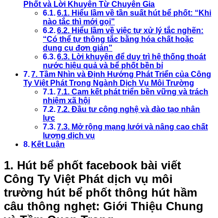
Phốt và Lời Khuyên Từ Chuyên Gia
6.1. Hiểu lầm về tần suất hút bể phốt: “Khi
nào tắc thì mới gọi”
6.2. Hiểu lầm về việc tự xử lý tắc nghẽn:
“Có thể tự thông tắc bằng hóa chất hoặc
dụng cụ đơn giản”
6.3. Lời khuyên để duy trì hệ thống thoát
nước hiệu quả và bể phốt bền bỉ
7. Tầm Nhìn và Định Hướng Phát Triển của Công
Ty Việt Phát Trong Ngành Dịch Vụ Môi Trường
7.1. Cam kết phát triển bền vững và trách
nhiệm xã hội
7.2. Đầu tư công nghệ và đào tạo nhân
lực
7.3. Mở rộng mạng lưới và nâng cao chất
lượng dịch vụ
Kết Luận
1.
Hút bể phốt facebook bài viết
Công Ty Việt Phát dịch vụ môi
trường hút bể phốt thông hút hầm
câu thông nghẹt
: Giới Thiệu Chung