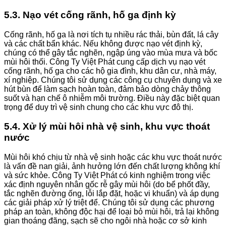
5.3. Nạo vét cống rãnh, hố ga định kỳ
Cống rãnh, hố ga là nơi tích tụ nhiều rác thải, bùn đất, lá cây
và các chất bẩn khác. Nếu không được nạo vét định kỳ,
chúng có thể gây tắc nghẽn, ngập úng vào mùa mưa và bốc
mùi hôi thối. Công Ty Việt Phát cung cấp dịch vụ nạo vét
cống rãnh, hố ga cho các hộ gia đình, khu dân cư, nhà máy,
xí nghiệp. Chúng tôi sử dụng các công cụ chuyên dụng và xe
hút bùn để làm sạch hoàn toàn, đảm bảo dòng chảy thông
suốt và hạn chế ô nhiễm môi trường. Điều này đặc biệt quan
trọng để duy trì vệ sinh chung cho các khu vực đô thị.
5.4. Xử lý mùi hôi nhà vệ sinh, khu vực thoát
nước
Mùi hôi khó chịu từ nhà vệ sinh hoặc các khu vực thoát nước
là vấn đề nan giải, ảnh hưởng lớn đến chất lượng không khí
và sức khỏe. Công Ty Việt Phát có kinh nghiệm trong việc
xác định nguyên nhân gốc rễ gây mùi hôi (do bể phốt đầy,
tắc nghẽn đường ống, lỗi lắp đặt, hoặc vi khuẩn) và áp dụng
các giải pháp xử lý triệt để. Chúng tôi sử dụng các phương
pháp an toàn, không độc hại để loại bỏ mùi hôi, trả lại không
gian thoáng đãng, sạch sẽ cho ngôi nhà hoặc cơ sở kinh