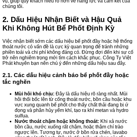
vụ, giúp quý khách hiểu rõ hơn về năng lực và cam kết của
chúng tôi.
2. Dấu Hiệu Nhận Biết và Hậu Quả
Khi Không Hút Bể Phốt Định Kỳ
Việc nhận biết sớm các dấu hiệu bể phốt đầy hoặc hệ thống
thoát nước có vấn đề là cực kỳ quan trọng để tránh những
phiền toái và chi phí không đáng có. Đừng đợi đến khi sự cố
trở nên nghiêm trọng mới tìm cách khắc phục. Công Ty Việt
Phát khuyên bạn nên chú ý đến những dấu hiệu sau đây.
2.1. Các dấu hiệu cảnh báo bể phốt đầy hoặc
tắc nghẽn
Mùi hôi khó chịu:
Đây là dấu hiệu rõ ràng nhất. Mùi
hôi thối bốc lên từ cống thoát nước, bồn cầu hoặc khu
vực xung quanh bể phốt cho thấy chất thải đang bị ứ
đọng và phân hủy yếm khí, tạo ra khí metan và hydro
sulfua.
Nước thoát chậm hoặc không thoát:
Khi xả nước
bồn cầu, nước xuống rất chậm, hoặc thậm chí trào
ngược lên. Tương tự, nước ở bồn rửa chén, lavabo