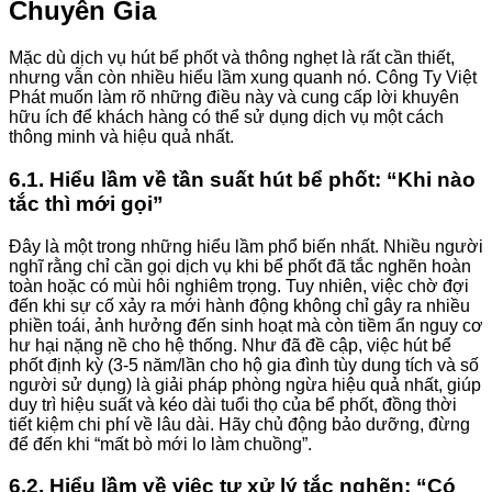
Chuyên Gia
Mặc dù dịch vụ hút bể phốt và thông nghẹt là rất cần thiết,
nhưng vẫn còn nhiều hiểu lầm xung quanh nó. Công Ty Việt
Phát muốn làm rõ những điều này và cung cấp lời khuyên
hữu ích để khách hàng có thể sử dụng dịch vụ một cách
thông minh và hiệu quả nhất.
6.1. Hiểu lầm về tần suất hút bể phốt: “Khi nào
tắc thì mới gọi”
Đây là một trong những hiểu lầm phổ biến nhất. Nhiều người
nghĩ rằng chỉ cần gọi dịch vụ khi bể phốt đã tắc nghẽn hoàn
toàn hoặc có mùi hôi nghiêm trọng. Tuy nhiên, việc chờ đợi
đến khi sự cố xảy ra mới hành động không chỉ gây ra nhiều
phiền toái, ảnh hưởng đến sinh hoạt mà còn tiềm ẩn nguy cơ
hư hại nặng nề cho hệ thống. Như đã đề cập, việc hút bể
phốt định kỳ (3-5 năm/lần cho hộ gia đình tùy dung tích và số
người sử dụng) là giải pháp phòng ngừa hiệu quả nhất, giúp
duy trì hiệu suất và kéo dài tuổi thọ của bể phốt, đồng thời
tiết kiệm chi phí về lâu dài. Hãy chủ động bảo dưỡng, đừng
để đến khi “mất bò mới lo làm chuồng”.
6.2. Hiểu lầm về việc tự xử lý tắc nghẽn: “Có