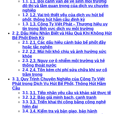
1.1. Bối cảnh vấn đề vệ sinh môi trường
đô thị và tầm quan trọng của dịch vụ chuyên
nghiệp
1.2. Vai trò thiết yếu của dịch vụ hút bể
phốt, thông hút hầm cầu định kỳ
1.3. Công Ty Việt Phát – Thương hiệu uy
tín trong lĩnh vực dịch vụ môi trường
2. Dấu Hiệu Nhận Biết và Hậu Quả Khi Không Hút
Bể Phốt Định Kỳ
2.1. Các dấu hiệu cảnh báo bể phốt đầy
hoặc tắc nghẽn
2.2. Mùi hôi khó chịu và ảnh hưởng sức
khỏe
2.3. Nguy cơ ô nhiễm môi trường và hệ
thống thoát nước
2.4. Tốn kém chi phí sửa chữa khi sự cố
trầm trọng
3. Quy Trình Chuyên Nghiệp của Công Ty Việt
Phát trong Dịch Vụ Hút Bể Phốt, Thông Hút Hầm
Cầu
3.1. Tiếp nhận yêu cầu và khảo sát thực tế
3.2. Báo giá minh bạch, cạnh tranh
3.3. Triển khai thi công bằng công nghệ
hiện đại
3.4. Kiểm tra và bàn giao, bảo hành