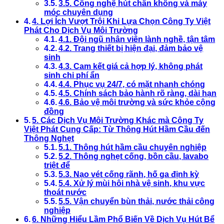
3.5. Công nghệ hút chân không và máy
móc chuyên dụng
4. Lợi Ích Vượt Trội Khi Lựa Chọn Công Ty Việt
Phát Cho Dịch Vụ Môi Trường
4.1. Đội ngũ nhân viên lành nghề, tận tâm
4.2. Trang thiết bị hiện đại, đảm bảo vệ
sinh
4.3. Cam kết giá cả hợp lý, không phát
sinh chi phí ẩn
4.4. Phục vụ 24/7, có mặt nhanh chóng
4.5. Chính sách bảo hành rõ ràng, dài hạn
4.6. Bảo vệ môi trường và sức khỏe cộng
đồng
5. Các Dịch Vụ Môi Trường Khác mà Công Ty
Việt Phát Cung Cấp: Từ Thông Hút Hầm Cầu đến
Thông Nghẹt
5.1. Thông hút hầm cầu chuyên nghiệp
5.2. Thông nghẹt cống, bồn cầu, lavabo
triệt để
5.3. Nạo vét cống rãnh, hố ga định kỳ
5.4. Xử lý mùi hôi nhà vệ sinh, khu vực
thoát nước
5.5. Vận chuyển bùn thải, nước thải công
nghiệp
6. Những Hiểu Lầm Phổ Biến Về Dịch Vụ Hút Bể