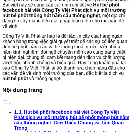
Bài viết này sẽ cung cấp cái nhìn chi tiết về
Hút bể phốt
facebook bài viết Công Ty Việt Phát dịch vụ môi trường
hút bể phốt thông hút hầm câu thông nghẹt
, một địa chỉ
đáng tin cậy mang đến giải pháp toàn diện cho mọi vấn đề
vệ sinh.
Công Ty Việt Phát tự hào là đối tác tin cậy của hàng ngàn
khách hàng trong việc giải quyết triệt để các sự cố liên quan
đến bể phốt, hầm cầu và hệ thống thoát nước. Với nhiều
năm kinh nghiệm, đội ngũ chuyên môn cao cùng trang thiết
bị hiện đại, chúng tôi cam kết mang đến dịch vụ chất lượng
vượt trội, nhanh chóng và hiệu quả. Hãy cùng khám phá tại
sao Công Ty Việt Phát lại trở thành lựa chọn hàng đầu cho
các vấn đề vệ sinh môi trường của bạn, đặc biệt là dịch vụ
hút bể phốt
và thông nghẹt.
Nội dung trang
1. Hút bể phốt facebook bài viết Công Ty Việt
Phát dịch vụ môi trường hút bể phốt thông hút hầm
câu thông nghẹt: Giới Thiệu Chung và Tầm Quan
Trọng