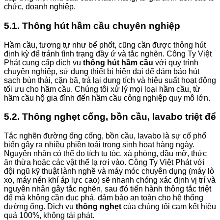
chức, doanh nghiệp.
5.1. Thông hút hầm cầu chuyên nghiệp
Hầm cầu, tương tự như bể phốt, cũng cần được thông hút
định kỳ để tránh tình trạng đầy ứ và tắc nghẽn. Công Ty Việt
Phát cung cấp dịch vụ
thông hút hầm cầu
với quy trình
chuyên nghiệp, sử dụng thiết bị hiện đại để đảm bảo hút
sạch bùn thải, cặn bã, trả lại dung tích và hiệu suất hoạt động
tối ưu cho hầm cầu. Chúng tôi xử lý mọi loại hầm cầu, từ
hầm cầu hộ gia đình đến hầm cầu công nghiệp quy mô lớn.
5.2. Thông nghẹt cống, bồn cầu, lavabo triệt để
Tắc nghẽn đường ống cống, bồn cầu, lavabo là sự cố phổ
biến gây ra nhiều phiền toái trong sinh hoạt hàng ngày.
Nguyên nhân có thể do tích tụ tóc, xà phòng, dầu mỡ, thức
ăn thừa hoặc các vật thể lạ rơi vào. Công Ty Việt Phát với
đội ngũ kỹ thuật lành nghề và máy móc chuyên dụng (máy lò
xo, máy nén khí áp lực cao) sẽ nhanh chóng xác định vị trí và
nguyên nhân gây tắc nghẽn, sau đó tiến hành thông tắc triệt
để mà không cần đục phá, đảm bảo an toàn cho hệ thống
đường ống. Dịch vụ
thông nghẹt
của chúng tôi cam kết hiệu
quả 100%, không tái phát.