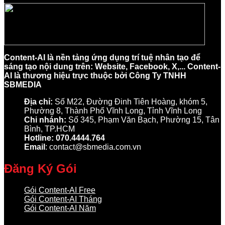
Content-AI là nền tảng ứng dụng trí tuệ nhân tạo để
sáng tạo nội dung trên: Website, Facebook, X,... Content-
AI là thương hiệu trực thuộc bởi Công Ty TNHH
SBMEDIA
Địa chỉ:
Số M22, Đường Đinh Tiên Hoàng, khóm 5,
Phường 8, Thành Phố Vĩnh Long, Tỉnh Vĩnh Long
Chi nhánh:
Số 345, Phạm Văn Bạch, Phường 15, Tân
Bình, TP.HCM
Hotline: 070.4444.764
Email
: contact@sbmedia.com.vn
Đăng Ký Gói
Gói Content-AI Free
Gói Content-AI Tháng
Gói Content-AI Năm