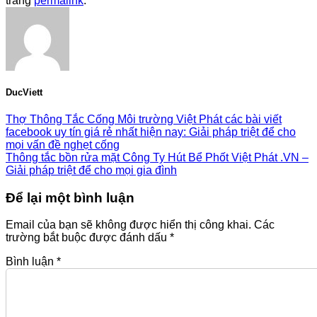
trang
permalink
.
DucViett
Thợ Thông Tắc Cống Môi trường Việt Phát các bài viết
facebook uy tín giá rẻ nhất hiện nay: Giải pháp triệt để cho
mọi vấn đề nghẹt cống
Thông tắc bồn rửa mặt Công Ty Hút Bể Phốt Việt Phát .VN –
Giải pháp triệt để cho mọi gia đình
Để lại một bình luận
Email của bạn sẽ không được hiển thị công khai.
Các
trường bắt buộc được đánh dấu
*
Bình luận
*