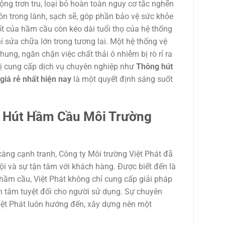
ộng trơn tru, loại bỏ hoàn toàn nguy cơ tắc nghẽn
ôn trong lành, sạch sẽ, góp phần bảo vệ sức khỏe
tốt của hầm cầu còn kéo dài tuổi thọ của hệ thống
í sửa chữa lớn trong tương lai. Một hệ thống vệ
ng, ngăn chặn việc chất thải ô nhiễm bị rò rỉ ra
 vị cung cấp dịch vụ chuyên nghiệp như
Thông hút
giá rẻ nhất hiện nay
là một quyết định sáng suốt
g Hút Hầm Cầu Môi Trường
càng cạnh tranh, Công ty Môi trường Việt Phát đã
ội và sự tận tâm với khách hàng. Được biết đến là
hầm cầu, Việt Phát không chỉ cung cấp giải pháp
 tâm tuyệt đối cho người sử dụng. Sự chuyên
Việt Phát luôn hướng đến, xây dựng nên một