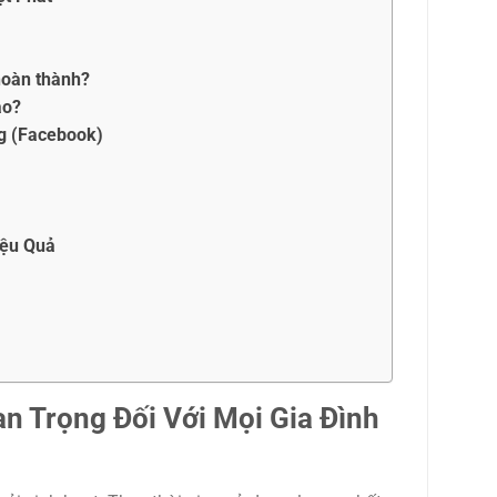
hoàn thành?
ào?
g (Facebook)
iệu Quả
n Trọng Đối Với Mọi Gia Đình