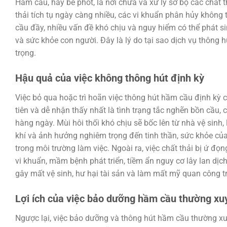
Hầm cầu, hay bể phốt, là nơi chứa và xử lý sơ bộ các chất t
thải tích tụ ngày càng nhiều, các vi khuẩn phân hủy không t
cầu đầy, nhiều vấn đề khó chịu và nguy hiểm có thể phát s
và sức khỏe con người. Đây là lý do tại sao dịch vụ thông 
trọng.
Hậu quả của việc không thông hút định kỳ
Việc bỏ qua hoặc trì hoãn việc thông hút hầm cầu định kỳ 
tiên và dễ nhận thấy nhất là tình trạng tắc nghẽn bồn cầu, 
hàng ngày. Mùi hôi thối khó chịu sẽ bốc lên từ nhà vệ sinh
khí và ảnh hưởng nghiêm trọng đến tinh thần, sức khỏe của
trong môi trường làm việc. Ngoài ra, việc chất thải bị ứ đọn
vi khuẩn, mầm bệnh phát triển, tiềm ẩn nguy cơ lây lan dịc
gây mất vệ sinh, hư hại tài sản và làm mất mỹ quan công tr
Lợi ích của việc bảo dưỡng hầm cầu thường xu
Ngược lại, việc bảo dưỡng và thông hút hầm cầu thường xuy