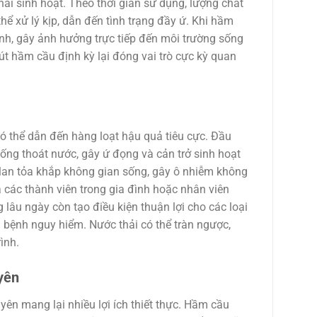
hải sinh hoạt. Theo thời gian sử dụng, lượng chất
hể xử lý kịp, dẫn đến tình trạng đầy ứ. Khi hầm
inh, gây ảnh hưởng trực tiếp đến môi trường sống
hút hầm cầu định kỳ lại đóng vai trò cực kỳ quan
có thể dẫn đến hàng loạt hậu quả tiêu cực. Đầu
cống thoát nước, gây ứ đọng và cản trở sinh hoạt
, lan tỏa khắp không gian sống, gây ô nhiễm không
 các thành viên trong gia đình hoặc nhân viên
g lâu ngày còn tạo điều kiện thuận lợi cho các loại
h bệnh nguy hiểm. Nước thải có thể tràn ngược,
ình.
yên
ên mang lại nhiều lợi ích thiết thực. Hầm cầu