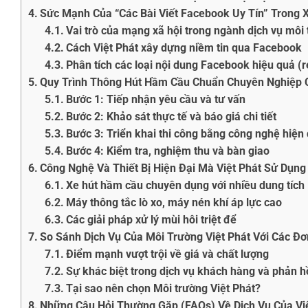
Sức Mạnh Của “Các Bài Viết Facebook Uy Tín” Trong 
Vai trò của mạng xã hội trong ngành dịch vụ môi
Cách Việt Phát xây dựng niềm tin qua Facebook
Phân tích các loại nội dung Facebook hiệu quả (
Quy Trình Thông Hút Hầm Cầu Chuẩn Chuyên Nghiệp C
Bước 1: Tiếp nhận yêu cầu và tư vấn
Bước 2: Khảo sát thực tế và báo giá chi tiết
Bước 3: Triển khai thi công bằng công nghệ hiện 
Bước 4: Kiểm tra, nghiệm thu và bàn giao
Công Nghệ Và Thiết Bị Hiện Đại Mà Việt Phát Sử Dụng
Xe hút hầm cầu chuyên dụng với nhiều dung tích
Máy thông tắc lò xo, máy nén khí áp lực cao
Các giải pháp xử lý mùi hôi triệt để
So Sánh Dịch Vụ Của Môi Trường Việt Phát Với Các Đơ
Điểm mạnh vượt trội về giá và chất lượng
Sự khác biệt trong dịch vụ khách hàng và phản h
Tại sao nên chọn Môi trường Việt Phát?
Những Câu Hỏi Thường Gặp (FAQs) Về Dịch Vụ Của Vi