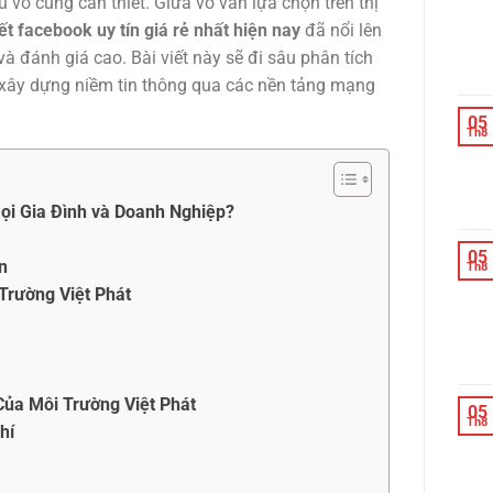
 vô cùng cần thiết. Giữa vô vàn lựa chọn trên thị
t facebook uy tín giá rẻ nhất hiện nay
đã nổi lên
 đánh giá cao. Bài viết này sẽ đi sâu phân tích
họ xây dựng niềm tin thông qua các nền tảng mạng
05
Th8
ọi Gia Đình và Doanh Nghiệp?
05
n
Th8
Trường Việt Phát
Của Môi Trường Việt Phát
05
Th8
hí