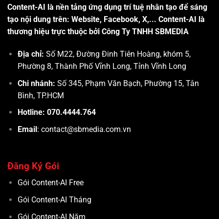
Content-AI là nền tảng ứng dụng trí tuệ nhân tạo để sáng
tạo nội dung trên: Website, Facebook, X,... Content-AI là
thương hiệu trực thuộc bởi Công Ty TNHH SBMEDIA
Địa chỉ:
Số M22, Đường Đinh Tiên Hoàng, khóm 5,
Phường 8, Thành Phố Vĩnh Long, Tỉnh Vĩnh Long
Chi nhánh:
Số 345, Phạm Văn Bạch, Phường 15, Tân
Bình, TP.HCM
Hotline: 070.4444.764
Email
: contact@sbmedia.com.vn
Đăng Ký Gói
Gói Content-AI Free
Gói Content-AI Tháng
Gói Content-AI Năm