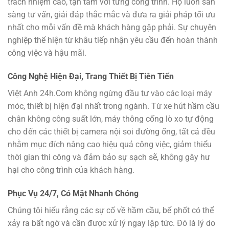
trách nhiệm cao, tận tâm với từng công trình. Họ luôn sẵn
sàng tư vấn, giải đáp thắc mắc và đưa ra giải pháp tối ưu
nhất cho mỗi vấn đề mà khách hàng gặp phải. Sự chuyên
nghiệp thể hiện từ khâu tiếp nhận yêu cầu đến hoàn thành
công việc và hậu mãi.
Công Nghệ Hiện Đại, Trang Thiết Bị Tiên Tiến
Việt Anh 24h.Com không ngừng đầu tư vào các loại máy
móc, thiết bị hiện đại nhất trong ngành. Từ xe hút hầm cầu
chân không công suất lớn, máy thông cống lò xo tự động
cho đến các thiết bị camera nội soi đường ống, tất cả đều
nhằm mục đích nâng cao hiệu quả công việc, giảm thiểu
thời gian thi công và đảm bảo sự sạch sẽ, không gây hư
hại cho công trình của khách hàng.
Phục Vụ 24/7, Có Mặt Nhanh Chóng
Chúng tôi hiểu rằng các sự cố về hầm cầu, bể phốt có thể
xảy ra bất ngờ và cần được xử lý ngay lập tức. Đó là lý do