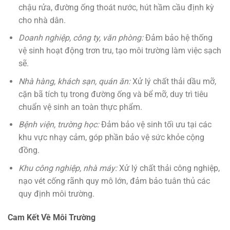
chậu rửa, đường ống thoát nước, hút hầm cầu định kỳ
cho nhà dân.
Doanh nghiệp, công ty, văn phòng:
Đảm bảo hệ thống
vệ sinh hoạt động trơn tru, tạo môi trường làm việc sạch
sẽ.
Nhà hàng, khách sạn, quán ăn:
Xử lý chất thải dầu mỡ,
cặn bã tích tụ trong đường ống và bể mỡ, duy trì tiêu
chuẩn vệ sinh an toàn thực phẩm.
Bệnh viện, trường học:
Đảm bảo vệ sinh tối ưu tại các
khu vực nhạy cảm, góp phần bảo vệ sức khỏe cộng
đồng.
Khu công nghiệp, nhà máy:
Xử lý chất thải công nghiệp,
nạo vét cống rãnh quy mô lớn, đảm bảo tuân thủ các
quy định môi trường.
Cam Kết Về Môi Trường