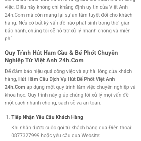
việc. Điều này không chỉ khẳng định uy tín của Việt Anh
24h.Com mà còn mang lại sự an tâm tuyệt đối cho khách
hàng. Nếu có bất kỳ vấn đề nào phát sinh trong thời gian
bảo hành, chúng tôi sẽ hỗ trợ xử lý nhanh chóng và miễn
phí.
Quy Trình Hút Hầm Cầu & Bể Phốt Chuyên
Nghiệp Từ Việt Anh 24h.Com
Để đảm bảo hiệu quả công việc và sự hài lòng của khách
hàng,
Hút Hầm Cầu Dịch Vụ Hút Bể Phốt Việt Anh
24h.Com
áp dụng một quy trình làm việc chuyên nghiệp và
khoa học. Quy trình này giúp chúng tôi xử lý mọi vấn đề
một cách nhanh chóng, sạch sẽ và an toàn.
Tiếp Nhận Yêu Cầu Khách Hàng
Khi nhận được cuộc gọi từ khách hàng qua Điện thoại:
0877327999 hoặc yêu cầu qua Website: