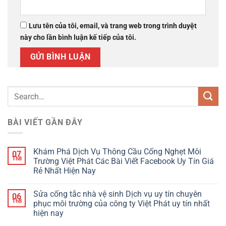
Lưu tên của tôi, email, và trang web trong trình duyệt
này cho lần bình luận kế tiếp của tôi.
BÀI VIẾT GẦN ĐÂY
Khám Phá Dịch Vụ Thông Cầu Cống Nghẹt Môi
07
Th8
Trường Việt Phát Các Bài Viết Facebook Uy Tín Giá
Rẻ Nhất Hiện Nay
Sửa cống tắc nhà vệ sinh Dịch vụ uy tín chuyên
06
Th8
phục môi trường của công ty Việt Phát uy tín nhất
hiện nay