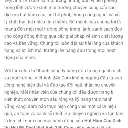
Việt Anh 24h.Com là một trong những đơn vị tiên phong
trong lĩnh vực vệ sinh môi trường, chuyên cung cấp các
dịch vụ hút hầm cầu, hút bể phốt, thông cống nghẹt và xử
lý chất thải tại nhiều tỉnh thành. Sứ mệnh của chúng tôi là
mang đến một môi trường sống trong lành, xanh sạch đẹp
cho cộng đồng thông qua các giải pháp vệ sinh chất lượng
cao và bền vững. Chúng tôi luôn đặt sự hài lòng của khách
hàng và lợi ích môi trường lên hàng đầu trong mọi hoạt
động của mình.
Với tầm nhìn trở thành công ty hàng đầu trong ngành dịch
vụ môi trường, Việt Anh 24h.Com không ngừng đầu tư vào
công nghệ hiện đại và đào tạo đội ngũ nhân sự chuyên
nghiệp. Mỗi nhân viên của chúng tôi đều được trang bị
kiến thức chuyên môn sâu rộng và kỹ năng thực hành
vững vàng, đảm bảo thực hiện công việc một cách hiệu
quả, an toàn và sạch sẽ nhất. Sự chuyên nghiệp và tận tâm
là kim chỉ nam cho mọi hành động của
Hút Hầm Cầu Dịch
Vụ Hút Bể Phốt Việt Anh 24h.Com
, giúp chúng tôi xây