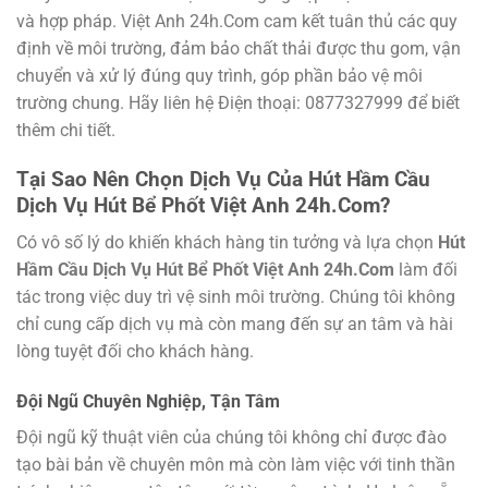
và hợp pháp. Việt Anh 24h.Com cam kết tuân thủ các quy
định về môi trường, đảm bảo chất thải được thu gom, vận
chuyển và xử lý đúng quy trình, góp phần bảo vệ môi
trường chung. Hãy liên hệ Điện thoại: 0877327999 để biết
thêm chi tiết.
Tại Sao Nên Chọn Dịch Vụ Của Hút Hầm Cầu
Dịch Vụ Hút Bể Phốt Việt Anh 24h.Com?
Có vô số lý do khiến khách hàng tin tưởng và lựa chọn
Hút
Hầm Cầu Dịch Vụ Hút Bể Phốt Việt Anh 24h.Com
làm đối
tác trong việc duy trì vệ sinh môi trường. Chúng tôi không
chỉ cung cấp dịch vụ mà còn mang đến sự an tâm và hài
lòng tuyệt đối cho khách hàng.
Đội Ngũ Chuyên Nghiệp, Tận Tâm
Đội ngũ kỹ thuật viên của chúng tôi không chỉ được đào
tạo bài bản về chuyên môn mà còn làm việc với tinh thần