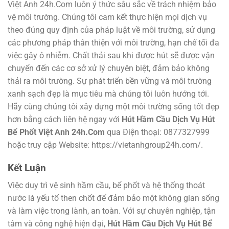
Việt Anh 24h.Com luôn ý thức sâu sắc về trách nhiệm bảo
vệ môi trường. Chúng tôi cam kết thực hiện mọi dịch vụ
theo đúng quy định của pháp luật về môi trường, sử dụng
các phương pháp thân thiện với môi trường, hạn chế tối đa
việc gây ô nhiễm. Chất thải sau khi được hút sẽ được vận
chuyển đến các cơ sở xử lý chuyên biệt, đảm bảo không
thải ra môi trường. Sự phát triển bền vững và môi trường
xanh sạch đẹp là mục tiêu mà chúng tôi luôn hướng tới.
Hãy cùng chúng tôi xây dựng một môi trường sống tốt đẹp
hơn bằng cách liên hệ ngay với
Hút Hầm Cầu Dịch Vụ Hút
Bể Phốt Việt Anh 24h.Com
qua Điện thoại: 0877327999
hoặc truy cập Website: https://vietanhgroup24h.com/.
Kết Luận
Việc duy trì vệ sinh hầm cầu, bể phốt và hệ thống thoát
nước là yếu tố then chốt để đảm bảo một không gian sống
và làm việc trong lành, an toàn. Với sự chuyên nghiệp, tận
tâm và công nghệ hiện đại,
Hút Hầm Cầu Dịch Vụ Hút Bể