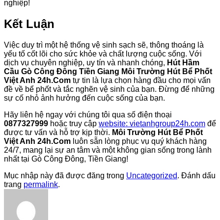
nghiệp!
Kết Luận
Việc duy trì một hệ thống vệ sinh sạch sẽ, thông thoáng là
yếu tố cốt lõi cho sức khỏe và chất lượng cuộc sống. Với
dịch vụ chuyên nghiệp, uy tín và nhanh chóng,
Hút Hầm
Cầu Gò Công Đông Tiền Giang Môi Trường Hút Bể Phốt
Việt Anh 24h.Com
tự tin là lựa chọn hàng đầu cho mọi vấn
đề về bể phốt và tắc nghẽn vệ sinh của bạn. Đừng để những
sự cố nhỏ ảnh hưởng đến cuộc sống của bạn.
Hãy liên hệ ngay với chúng tôi qua số điện thoại
0877327999
hoặc truy cập
website: vietanhgroup24h.com
để
được tư vấn và hỗ trợ kịp thời.
Môi Trường Hút Bể Phốt
Việt Anh 24h.Com
luôn sẵn lòng phục vụ quý khách hàng
24/7, mang lại sự an tâm và một không gian sống trong lành
nhất tại Gò Công Đông, Tiền Giang!
Mục nhập này đã được đăng trong
Uncategorized
. Đánh dấu
trang
permalink
.