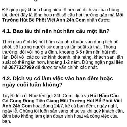
Để giúp quý khách hàng hiểu rõ hơn về dịch vụ của chúng
tôi, dưới đây là tổng hợp một số câu hỏi thường gặp mà
Môi
Trường Hút Bể Phốt Việt Anh 24h.Com
nhận được:
4.1. Bao lâu thì nên hút hầm cầu một lần?
Thời gian định kỳ hút hầm cầu phụ thuộc vào dung tích bể
phốt, số lượng người sử dụng và tần suất xả thải. Thông
thường, đối với hộ gia đình, khoảng 3-5 năm nên hút một
lần. Đối với các cơ sở kinh doanh, nhà hàng, khách sạn, tần
suất có thể ngắn hơn, khoảng 1-2 năm. Đừng ngần ngại liên
hệ
0877327999
để được tư vấn chính xác nhất.
4.2. Dịch vụ có làm việc vào ban đêm hoặc
ngày cuối tuần không?
Tuyệt đối có. Như tên gọi 24h.Com, dịch vụ
Hút Hầm Cầu
Gò Công Đông Tiền Giang Môi Trường Hút Bể Phốt Việt
Anh 24h.Com
hoạt động 24/7, kể cả ban đêm, ngày nghỉ,
ngày lễ. Chúng tôi luôn sẵn sàng phục vụ khi quý khách cần,
đảm bảo không làm gián đoạn sinh hoạt và công việc của
bạn.