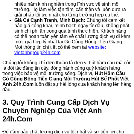
nhiều năm kinh nghiệm trong lĩnh vực vệ sinh môi
trường. Họ làm việc tận tâm, cẩn thận và luôn đưa ra
giải pháp tối ưu nhất cho từng trường hợp cụ thể.
Giá Cả Cạnh Tranh, Minh Bạch:
Chúng tôi cam kết
báo giá công khai, minh bạch ngay từ đầu, không phát
sinh chi phí ẩn trong quá trình thực hiện. Khách hàng
có thể hoàn toàn yên tâm về chất lượng dịch vụ đi kèm
mức giá hợp lý nhất tại Gò Công Đông, Tiền Giang.
Mọi thông tin chi tiết có thể xem tại
website:
vietanhgroup24h.com
.
Chúng tôi không chỉ đơn thuần là đơn vị hút hầm cầu mà còn
là đối tác đáng tin cậy, đồng hành cùng quý khách hàng
trong việc bảo vệ môi trường sống. Dịch vụ
Hút Hầm Cầu
Gò Công Đông Tiền Giang Môi Trường Hút Bể Phốt Việt
Anh 24h.Com
luôn đặt sự hài lòng của khách hàng lên hàng
đầu.
3. Quy Trình Cung Cấp Dịch Vụ
Chuyên Nghiệp Của Việt Anh
24h.Com
Để đảm bảo chất lượng dịch vụ tốt nhất và sự tiện lợi cho