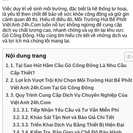
Việc duy trì vệ sinh môi trường, đặc biệt là hệ thống tự hoại,
là yếu tố then chốt để bảo vệ sức khỏe cộng đồng và giữ gìn
cảnh quan đô thị. Hiểu rõ điều đó, Môi Trường Hút Bể Phốt
Việt Anh 24h.Com luôn nỗ lực không ngừng để cung cấp
dịch vụ chất lượng cao, nhanh chóng và uy tín tại khu vực
Gò Công Đông. Hãy cùng tìm hiểu chi tiết về những dịch vụ
và lợi ích mà chúng tôi mang lại.
Nội dung trang
1. Tại Sao Hút Hầm Cầu Gò Công Đông Là Nhu Cầu
Cấp Thiết?
2. Lợi Ích Vượt Trội Khi Chọn Môi Trường Hút Bể Phốt
Việt Anh 24h.Com Tại Gò Công Đông
3. Quy Trình Cung Cấp Dịch Vụ Chuyên Nghiệp Của
Việt Anh 24h.Com
3.1. Tiếp Nhận Yêu Cầu và Tư Vấn Miễn Phí
3.2. Khảo Sát Tận Nơi và Báo Giá Chi Tiết
3.3. Triển Khai Dịch Vụ Bằng Thiết Bị Hiện Đại
3.4. Kiểm Tra, Bàn Giao và Chế Độ Bảo Hành