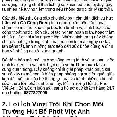
sử dụng, lượng chất thải tích tụ sẽ khiến bể phốt bị đầy, gây
ra nhiều hệ lụy nghiêm trọng nếu không được xử lý kịp thời.
Các dấu hiệu thường gặp cho thấy bạn cần đến dịch vụ
hút
hầm cầu Gò Công Đông
bao gồm: nước bồn cầu thoát
chậm, có mùi hôi khó chịu bốc lên từ nhà vệ sinh hoặc các
cống thoát nước, bồn cầu bị tắc nghẽn hoàn toàn, hoặc thậm
chí là nước thải tràn ngược lên. Những tình trạng này không
chỉ gây bất tiện trong sinh hoạt mà còn tiềm ẩn nguy cơ lây
lan bệnh tật, ảnh hưởng trực tiếp đến sức khỏe của gia đình
bạn và những người xung quanh.
Để đảm bảo một môi trường sống trong lành và an toàn, việc
định kỳ kiểm tra và thực hiện dịch vụ
hút hầm cầu
là vô
cùng quan trọng. Đây không chỉ là giải pháp khắc phục khi
sự cố xảy ra mà còn là biện pháp phòng ngừa hiệu quả, giúp
kéo dài tuổi thọ của hệ thống tự hoại và tránh những chi phí
sửa chữa lớn phát sinh sau này. Môi Trường Hút Bể Phốt
Việt Anh 24h.Com luôn sẵn sàng hỗ trợ quý khách hàng 24/7
qua hotline
0877327999
.
2. Lợi Ích Vượt Trội Khi Chọn
Môi
Trường Hút Bể Phốt Việt Anh