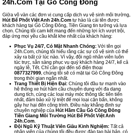
24h.Com
Tại Gò Công Đông
Giữa vô vàn các đơn vị cung cấp dịch vụ vệ sinh môi trường,
Hút Bể Phốt Việt Anh 24h.Com
tự hào là cái tên được
khách hàng tại Gò Công Đông, Tiền Giang tin tưởng và lựa
chọn. Chúng tôi cam kết mang đến những lợi ích vượt trội,
đáp ứng mọi yêu cầu khắt khe nhất của khách hàng:
Phục Vụ 24/7, Có Mặt Nhanh Chóng:
Với tên gọi
24h.Com, chúng tôi hiểu rằng các sự cố vệ sinh có thể
xảy ra bất cứ lúc nào. Vì vậy, đội ngũ nhân viên luôn
túc trực, sẵn sàng phục vụ quý khách hàng 24/7, kể cả
ngày lễ, Tết. Chỉ cần gọi đến số điện thoại
0877327999
, chúng tôi sẽ có mặt tại Gò Công Đông
trong thời gian ngắn nhất.
Trang Thiết Bị Hiện Đại:
Chúng tôi đầu tư mạnh vào
hệ thống xe hút hầm cầu chuyên dụng với đa dạng
dung tích, cùng các loại máy móc thông tắc tiên tiến
nhất, đảm bảo xử lý triệt để mọi loại cặn bẩn, không
gây hư hại đến công trình. Điều này khẳng định sự
chuyên nghiệp của
Hút Hầm Cầu Gò Công Đông
Tiền Giang Môi Trường Hút Bể Phốt Việt Anh
24h.Com
.
Đội Ngũ Kỹ Thuật Viên Giàu Kinh Nghiệm:
Tất cả
nhân viên của chúng tôi đều được đào tạo bài bản, có