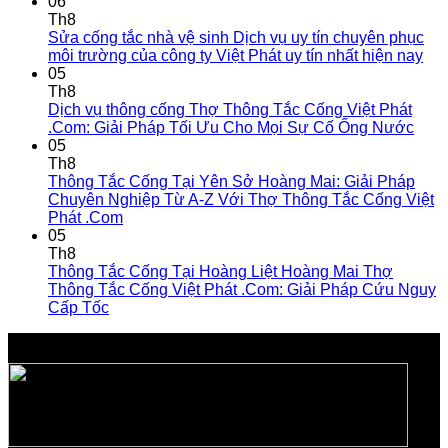
06
Th8
Sửa cống tắc nhà vệ sinh Dịch vụ uy tín chuyên phục
môi trường của công ty Việt Phát uy tín nhất hiện nay
05
Th8
Dịch vụ thông cống Thợ Thông Tắc Cống Việt Phát
.Com: Giải Pháp Tối Ưu Cho Mọi Sự Cố Ống Nước
05
Th8
Thông Tắc Cống Tại Yên Sở Hoàng Mai: Giải Pháp
Chuyên Nghiệp Từ A-Z Với Thợ Thông Tắc Cống Việt
Phát .Com
05
Th8
Thông Tắc Cống Tại Hoàng Liệt Hoàng Mai Thợ
Thông Tắc Cống Việt Phát .Com: Giải Pháp Cứu Nguy
Cấp Tốc