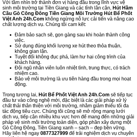
Với tầm nhìn trở thành đơn vị hàng đầu trong lĩnh vực vệ
sinh môi trường tại Tiền Giang và các tỉnh lân cận,
Hút Hầm
Cầu Gò Công Đông Tiền Giang Môi Trường Hút Bể Phốt
Việt Anh 24h.Com
không ngừng nỗ lực cải tiến và nâng cao
chất lượng dịch vụ. Chúng tôi cam kết:
Đảm bảo sạch sẽ, gọn gàng sau khi hoàn thành công
việc.
Sử dụng đúng khối lượng xe hút theo thỏa thuận,
không gian lận.
Tuyệt đối không đục phá, làm hư hại công trình của
khách hàng.
Đội ngũ nhân viên luôn nhiệt tình, trung thực, có trách
nhiệm cao.
Bảo vệ môi trường là ưu tiên hàng đầu trong mọi hoạt
động.
Trong tương lai,
Hút Bể Phốt Việt Anh 24h.Com
sẽ tiếp tục
đầu tư vào công nghệ mới, đặc biệt là các giải pháp xử lý
chất thải thân thiện với môi trường, nhằm giảm thiểu tối đa
tác động tiêu cực. Chúng tôi cũng sẽ mở rộng mạng lưới
dịch vụ, tiếp cận nhiều khu vực hơn để mang đến những giải
pháp vệ sinh môi trường toàn diện, góp phần xây dựng một
Gò Công Đông, Tiền Giang xanh – sạch – đẹp bền vững.
Hãy liên hệ ngay
0877327999
để trải nghiệm dịch vụ chuyên