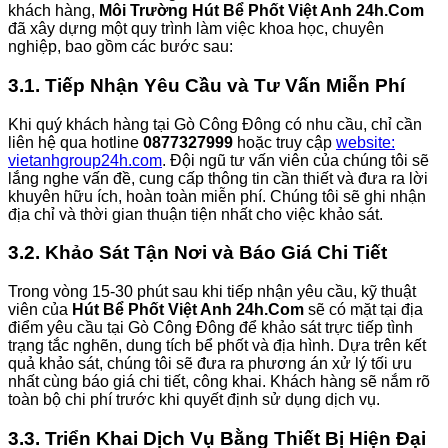
khách hàng,
Môi Trường Hút Bể Phốt Việt Anh 24h.Com
đã xây dựng một quy trình làm việc khoa học, chuyên
nghiệp, bao gồm các bước sau:
3.1. Tiếp Nhận Yêu Cầu và Tư Vấn Miễn Phí
Khi quý khách hàng tại Gò Công Đông có nhu cầu, chỉ cần
liên hệ qua hotline
0877327999
hoặc truy cập
website:
vietanhgroup24h.com
. Đội ngũ tư vấn viên của chúng tôi sẽ
lắng nghe vấn đề, cung cấp thông tin cần thiết và đưa ra lời
khuyên hữu ích, hoàn toàn miễn phí. Chúng tôi sẽ ghi nhận
địa chỉ và thời gian thuận tiện nhất cho việc khảo sát.
3.2. Khảo Sát Tận Nơi và Báo Giá Chi Tiết
Trong vòng 15-30 phút sau khi tiếp nhận yêu cầu, kỹ thuật
viên của
Hút Bể Phốt Việt Anh 24h.Com
sẽ có mặt tại địa
điểm yêu cầu tại Gò Công Đông để khảo sát trực tiếp tình
trạng tắc nghẽn, dung tích bể phốt và địa hình. Dựa trên kết
quả khảo sát, chúng tôi sẽ đưa ra phương án xử lý tối ưu
nhất cùng báo giá chi tiết, công khai. Khách hàng sẽ nắm rõ
toàn bộ chi phí trước khi quyết định sử dụng dịch vụ.
3.3. Triển Khai Dịch Vụ Bằng Thiết Bị Hiện Đại