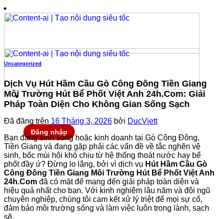
Chuyển
đến
nội
dung
Uncategorized
Dịch Vụ Hút Hầm Cầu Gò Công Đông Tiền Giang
Môi Trường Hút Bể Phốt Việt Anh 24h.Com: Giải
Pháp Toàn Diện Cho Không Gian Sống Sạch
Đã đăng trên
16 Tháng 3, 2026
bởi
DucViett
Đăng nhập
Bạn đang sinh sống hoặc kinh doanh tại Gò Công Đông,
Tiền Giang và đang gặp phải các vấn đề về tắc nghẽn vệ
sinh, bốc mùi hôi khó chịu từ hệ thống thoát nước hay bể
phốt đầy ứ? Đừng lo lắng, bởi vì dịch vụ
Hút Hầm Cầu Gò
Công Đông Tiền Giang Môi Trường Hút Bể Phốt Việt Anh
24h.Com
đã có mặt để mang đến giải pháp toàn diện và
hiệu quả nhất cho bạn. Với kinh nghiệm lâu năm và đội ngũ
chuyên nghiệp, chúng tôi cam kết xử lý triệt để mọi sự cố,
đảm bảo môi trường sống và làm việc luôn trong lành, sạch
sẽ.