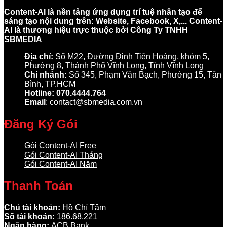
Content-AI là nền tảng ứng dụng trí tuệ nhân tạo để
sáng tạo nội dung trên: Website, Facebook, X,... Content-
AI là thương hiệu trực thuộc bởi Công Ty TNHH
SBMEDIA
Địa chỉ:
Số M22, Đường Đinh Tiên Hoàng, khóm 5,
Phường 8, Thành Phố Vĩnh Long, Tỉnh Vĩnh Long
Chi nhánh:
Số 345, Phạm Văn Bạch, Phường 15, Tân
Bình, TP.HCM
Hotline: 070.4444.764
Email
: contact@sbmedia.com.vn
Đăng Ký Gói
Gói Content-AI Free
Gói Content-AI Tháng
Gói Content-AI Năm
Thanh Toán
Chủ tài khoản:
Hồ Chí Tâm
Số tài khoản:
186.68.221
Ngân hàng:
ACB Bank