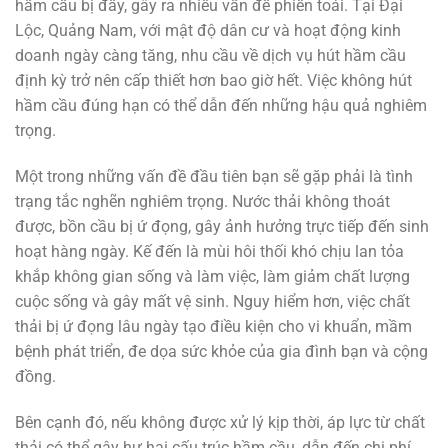
hầm cầu bị đầy, gây ra nhiều vấn đề phiền toái. Tại Đại
Lộc, Quảng Nam, với mật độ dân cư và hoạt động kinh
doanh ngày càng tăng, nhu cầu về dịch vụ hút hầm cầu
định kỳ trở nên cấp thiết hơn bao giờ hết. Việc không hút
hầm cầu đúng hạn có thể dẫn đến những hậu quả nghiêm
trọng.
Một trong những vấn đề đầu tiên bạn sẽ gặp phải là tình
trạng tắc nghẽn nghiêm trọng. Nước thải không thoát
được, bồn cầu bị ứ đọng, gây ảnh hưởng trực tiếp đến sinh
hoạt hàng ngày. Kế đến là mùi hôi thối khó chịu lan tỏa
khắp không gian sống và làm việc, làm giảm chất lượng
cuộc sống và gây mất vệ sinh. Nguy hiểm hơn, việc chất
thải bị ứ đọng lâu ngày tạo điều kiện cho vi khuẩn, mầm
bệnh phát triển, đe dọa sức khỏe của gia đình bạn và cộng
đồng.
Bên cạnh đó, nếu không được xử lý kịp thời, áp lực từ chất
thải có thể gây hư hại cấu trúc hầm cầu, dẫn đến chi phí