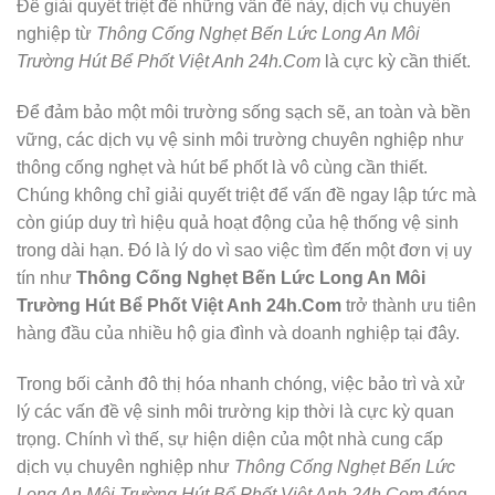
Để giải quyết triệt để những vấn đề này, dịch vụ chuyên
nghiệp từ
Thông Cống Nghẹt Bến Lức Long An Môi
Trường Hút Bể Phốt Việt Anh 24h.Com
là cực kỳ cần thiết.
Để đảm bảo một môi trường sống sạch sẽ, an toàn và bền
vững, các dịch vụ vệ sinh môi trường chuyên nghiệp như
thông cống nghẹt và hút bể phốt là vô cùng cần thiết.
Chúng không chỉ giải quyết triệt để vấn đề ngay lập tức mà
còn giúp duy trì hiệu quả hoạt động của hệ thống vệ sinh
trong dài hạn. Đó là lý do vì sao việc tìm đến một đơn vị uy
tín như
Thông Cống Nghẹt Bến Lức Long An Môi
Trường Hút Bể Phốt Việt Anh 24h.Com
trở thành ưu tiên
hàng đầu của nhiều hộ gia đình và doanh nghiệp tại đây.
Trong bối cảnh đô thị hóa nhanh chóng, việc bảo trì và xử
lý các vấn đề vệ sinh môi trường kịp thời là cực kỳ quan
trọng. Chính vì thế, sự hiện diện của một nhà cung cấp
dịch vụ chuyên nghiệp như
Thông Cống Nghẹt Bến Lức
Long An Môi Trường Hút Bể Phốt Việt Anh 24h.Com
đóng