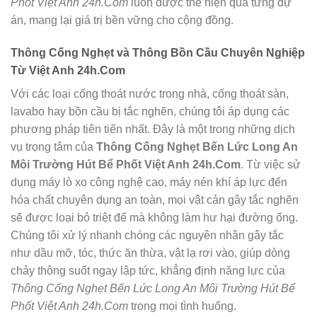
Phốt Việt Anh 24h.Com
luôn được thể hiện qua từng dự
án, mang lại giá trị bền vững cho cộng đồng.
Thông Cống Nghẹt và Thông Bồn Cầu Chuyên Nghiệp
Từ Việt Anh 24h.Com
Với các loại cống thoát nước trong nhà, cống thoát sàn,
lavabo hay bồn cầu bị tắc nghẽn, chúng tôi áp dụng các
phương pháp tiên tiến nhất. Đây là một trong những dịch
vụ trọng tâm của
Thông Cống Nghẹt Bến Lức Long An
Môi Trường Hút Bể Phốt Việt Anh 24h.Com
. Từ việc sử
dụng máy lò xo công nghệ cao, máy nén khí áp lực đến
hóa chất chuyên dụng an toàn, mọi vật cản gây tắc nghẽn
sẽ được loại bỏ triệt để mà không làm hư hại đường ống.
Chúng tôi xử lý nhanh chóng các nguyên nhân gây tắc
như dầu mỡ, tóc, thức ăn thừa, vật lạ rơi vào, giúp dòng
chảy thông suốt ngay lập tức, khẳng định năng lực của
Thông Cống Nghẹt Bến Lức Long An Môi Trường Hút Bể
Phốt Việt Anh 24h.Com
trong mọi tình huống.