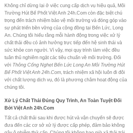
Không chỉ dừng lại ở việc cung cấp dịch vụ hiệu quả, Môi
Trường Hút Bể Phốt Việt Anh 24h.Com còn đặc biệt chú
trọng đến trách nhiệm bảo vệ môi trường và đóng góp vào
sự phát triển bền vững của cộng đồng tại Bến Lức, Long
An. Chúng tôi hiểu rằng mỗi hành động trong việc xử lý
chất thải đều có ảnh hưởng trực tiếp đến hệ sinh thái và
sức khỏe con người. Vì vậy, mọi quy trình làm việc đều
tuân thủ nghiêm ngặt các tiêu chuẩn về môi trường. Đối
với
Thông Cống Nghẹt Bến Lức Long An Môi Trường Hút
Bể Phốt Việt Anh 24h.Com
, trách nhiệm xã hội luôn đi đôi
với chất lượng dịch vụ, đó là phương châm hoạt động của
chúng tôi.
Xử Lý Chất Thải Đúng Quy Trình, An Toàn Tuyệt Đối
Bởi Việt Anh 24h.Com
Tất cả chất thải sau khi được hút và vận chuyển sẽ được
đưa đến các cơ sở xử lý được cấp phép, đảm bảo không
gây ô nhiễm thứ cấp. Chúng tôi không bao giờ xả thải trái