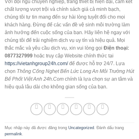
Với đội ngũ chuyên nghiệp, trang thiết bị hiện đại, cam kết
chất lượng vượt trội và chính sách giá cả minh bạch,
chúng tôi tự tin mang đến sự hài lòng tuyệt đối cho mọi
khách hàng. Đừng để các vấn đề vệ sinh môi trường làm
ảnh hưởng đến cuộc sống của bạn. Hãy liên hệ ngay với
chúng tôi để trải nghiệm dịch vụ uy tín và hiệu quả. Mọi
thắc mắc và yêu cầu dịch vụ, xin vui lòng gọi
Điện thoại:
0877327999
hoặc truy cập Website chính thức tại
https://vietanhgroup24h.com/
để được hỗ trợ 24/7. Lựa
chọn
Thông Cống Nghẹt Bến Lức Long An Môi Trường Hút
Bể Phốt Việt Anh 24h.Com
chính là lựa chọn sự an tâm và
hiệu quả lâu dài cho không gian sống của bạn.
Mục nhập này đã được đăng trong
Uncategorized
. Đánh dấu trang
permalink
.