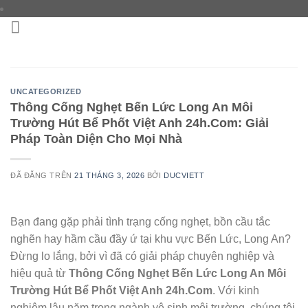
Chuyển
đến
nội
dung
UNCATEGORIZED
Thông Cống Nghẹt Bến Lức Long An Môi
Trường Hút Bể Phốt Việt Anh 24h.Com: Giải
Pháp Toàn Diện Cho Mọi Nhà
ĐÃ ĐĂNG TRÊN
21 THÁNG 3, 2026
BỞI
DUCVIETT
Bạn đang gặp phải tình trạng cống nghẹt, bồn cầu tắc
nghẽn hay hầm cầu đầy ứ tại khu vực Bến Lức, Long An?
Đừng lo lắng, bởi vì đã có giải pháp chuyên nghiệp và
hiệu quả từ
Thông Cống Nghẹt Bến Lức Long An Môi
Trường Hút Bể Phốt Việt Anh 24h.Com
. Với kinh
nghiệm lâu năm trong ngành vệ sinh môi trường, chúng tôi