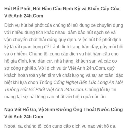
Hút Bể Phốt, Hút Hầm Cầu Định Kỳ và Khẩn Cấp Của
Việt Anh 24h.Com
Dịch vụ hút bể phốt của chúng tôi sử dụng xe chuyên dụng
với nhiều dung tích khác nhau, đảm bảo hút sạch sẽ và
vận chuyển chất thải đúng quy định. Việc hút bể phốt định
kỳ là rất quan trọng để tránh tình trạng tràn đầy, gây mùi hôi
và ô nhiễm. Chúng tôi cung cấp dịch vụ hút hầm cầu cho
hộ gia đình, khu dân cư, nhà hàng, khách sạn và các cơ
sở công nghiệp. Với dịch vụ từ Việt Anh 24h.Com, quý
khách hoàn toàn yên tâm về chất lượng và sự an toàn, đặc
biệt khi lựa chọn
Thông Cống Nghẹt Bến Lức Long An Môi
Trường Hút Bể Phốt Việt Anh 24h.Com
. Chúng tôi tự tin
mang lại sự hài lòng cao nhất với hiệu quả dài lâu.
Nạo Vét Hố Ga, Vệ Sinh Đường Ống Thoát Nước Cùng
Việt Anh 24h.Com
Ngoài ra, chúng tôi còn cung cấp dịch vụ nạo vét hố ga,