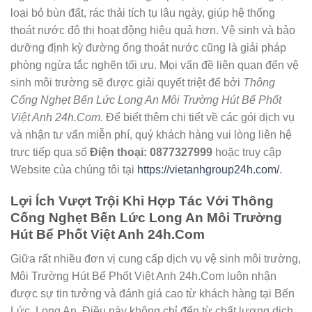
loại bỏ bùn đất, rác thải tích tụ lâu ngày, giúp hệ thống
thoát nước đô thị hoạt động hiệu quả hơn. Vệ sinh và bảo
dưỡng định kỳ đường ống thoát nước cũng là giải pháp
phòng ngừa tắc nghẽn tối ưu. Mọi vấn đề liên quan đến vệ
sinh môi trường sẽ được giải quyết triệt để bởi
Thông
Cống Nghẹt Bến Lức Long An Môi Trường Hút Bể Phốt
Việt Anh 24h.Com
. Để biết thêm chi tiết về các gói dịch vụ
và nhận tư vấn miễn phí, quý khách hàng vui lòng liên hệ
trực tiếp qua số
Điện thoại: 0877327999
hoặc truy cập
Website của chúng tôi tại
https://vietanhgroup24h.com/
.
Lợi Ích Vượt Trội Khi Hợp Tác Với Thông
Cống Nghẹt Bến Lức Long An Môi Trường
Hút Bể Phốt Việt Anh 24h.Com
Giữa rất nhiều đơn vị cung cấp dịch vụ vệ sinh môi trường,
Môi Trường Hút Bể Phốt Việt Anh 24h.Com luôn nhận
được sự tin tưởng và đánh giá cao từ khách hàng tại Bến
Lức, Long An. Điều này không chỉ đến từ chất lượng dịch