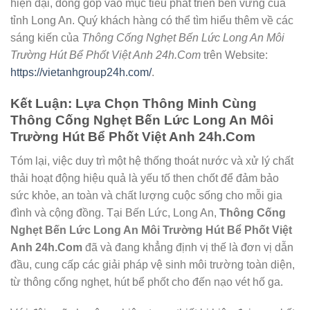
hiện đại, đóng góp vào mục tiêu phát triển bền vững của
tỉnh Long An. Quý khách hàng có thể tìm hiểu thêm về các
sáng kiến của
Thông Cống Nghẹt Bến Lức Long An Môi
Trường Hút Bể Phốt Việt Anh 24h.Com
trên Website:
https://vietanhgroup24h.com/
.
Kết Luận: Lựa Chọn Thông Minh Cùng
Thông Cống Nghẹt Bến Lức Long An Môi
Trường Hút Bể Phốt Việt Anh 24h.Com
Tóm lại, việc duy trì một hệ thống thoát nước và xử lý chất
thải hoạt động hiệu quả là yếu tố then chốt để đảm bảo
sức khỏe, an toàn và chất lượng cuộc sống cho mỗi gia
đình và cộng đồng. Tại Bến Lức, Long An,
Thông Cống
Nghẹt Bến Lức Long An Môi Trường Hút Bể Phốt Việt
Anh 24h.Com
đã và đang khẳng định vị thế là đơn vị dẫn
đầu, cung cấp các giải pháp vệ sinh môi trường toàn diện,
từ thông cống nghẹt, hút bể phốt cho đến nạo vét hố ga.