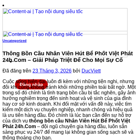
Chuyển
đến
nội
dung
Uncategorized
Thông Bồn Cầu Nhân Viên Hút Bể Phốt Việt Phát
24h.Com – Giải Pháp Triệt Để Cho Mọi Sự Cố
Đã đăng trên
23 Tháng 3, 2026
bởi
DucViett
Cuộc sống hiện đại luôn đi kèm với những tiện nghi, nhưng
Đăng nhập
đôi khi cũng không tránh khỏi những phiền toái bất ngờ. Một
trong số đó chính là tình trạng bồn cầu bị tắc nghẽn, gây ảnh
hưởng nghiêm trọng đến sinh hoạt và vệ sinh của gia đình
hay cơ sở kinh doanh. Khi đối mặt với vấn đề này, việc tìm
kiếm một dịch vụ chuyên nghiệp, nhanh chóng và hiệu quả
là ưu tiên hàng đầu. Đó chính là lúc bạn cần đến sự hỗ trợ
của dịch vụ
thông bồn cầu Nhân Viên Hút Bể Phốt Việt
Phát 24h.Com
– đội ngũ chuyên gia hàng đầu, luôn sẵn
sàng phục vụ 24/7 để mang lại không gian sống sạch sẽ và
thông thoáng cho bạn.