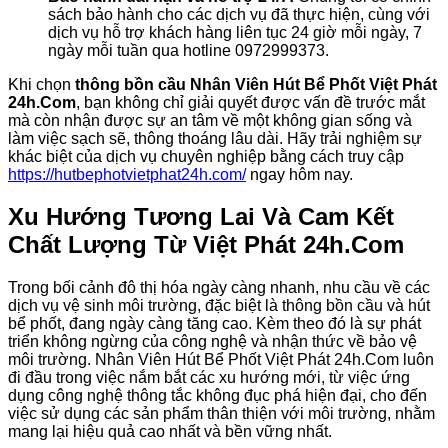
sách bảo hành cho các dịch vụ đã thực hiện, cùng với
dịch vụ hỗ trợ khách hàng liên tục 24 giờ mỗi ngày, 7
ngày mỗi tuần qua hotline 0972999373.
Khi chọn
thông bồn cầu Nhân Viên Hút Bể Phốt Việt Phát
24h.Com
, bạn không chỉ giải quyết được vấn đề trước mắt
mà còn nhận được sự an tâm về một không gian sống và
làm việc sạch sẽ, thông thoáng lâu dài. Hãy trải nghiệm sự
khác biệt của dịch vụ chuyên nghiệp bằng cách truy cập
https://hutbephotvietphat24h.com/
ngay hôm nay.
Xu Hướng Tương Lai Và Cam Kết
Chất Lượng Từ Việt Phát 24h.Com
Trong bối cảnh đô thị hóa ngày càng nhanh, nhu cầu về các
dịch vụ vệ sinh môi trường, đặc biệt là thông bồn cầu và hút
bể phốt, đang ngày càng tăng cao. Kèm theo đó là sự phát
triển không ngừng của công nghệ và nhận thức về bảo vệ
môi trường. Nhân Viên Hút Bể Phốt Việt Phát 24h.Com luôn
đi đầu trong việc nắm bắt các xu hướng mới, từ việc ứng
dụng công nghệ thông tắc không đục phá hiện đại, cho đến
việc sử dụng các sản phẩm thân thiện với môi trường, nhằm
mang lại hiệu quả cao nhất và bền vững nhất.