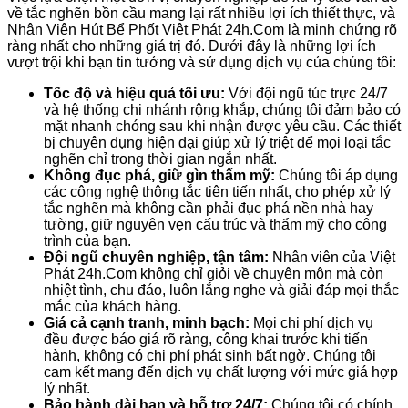
về tắc nghẽn bồn cầu mang lại rất nhiều lợi ích thiết thực, và
Nhân Viên Hút Bể Phốt Việt Phát 24h.Com là minh chứng rõ
ràng nhất cho những giá trị đó. Dưới đây là những lợi ích
vượt trội khi bạn tin tưởng và sử dụng dịch vụ của chúng tôi:
Tốc độ và hiệu quả tối ưu:
Với đội ngũ túc trực 24/7
và hệ thống chi nhánh rộng khắp, chúng tôi đảm bảo có
mặt nhanh chóng sau khi nhận được yêu cầu. Các thiết
bị chuyên dụng hiện đại giúp xử lý triệt để mọi loại tắc
nghẽn chỉ trong thời gian ngắn nhất.
Không đục phá, giữ gìn thẩm mỹ:
Chúng tôi áp dụng
các công nghệ thông tắc tiên tiến nhất, cho phép xử lý
tắc nghẽn mà không cần phải đục phá nền nhà hay
tường, giữ nguyên vẹn cấu trúc và thẩm mỹ cho công
trình của bạn.
Đội ngũ chuyên nghiệp, tận tâm:
Nhân viên của Việt
Phát 24h.Com không chỉ giỏi về chuyên môn mà còn
nhiệt tình, chu đáo, luôn lắng nghe và giải đáp mọi thắc
mắc của khách hàng.
Giá cả cạnh tranh, minh bạch:
Mọi chi phí dịch vụ
đều được báo giá rõ ràng, công khai trước khi tiến
hành, không có chi phí phát sinh bất ngờ. Chúng tôi
cam kết mang đến dịch vụ chất lượng với mức giá hợp
lý nhất.
Bảo hành dài hạn và hỗ trợ 24/7:
Chúng tôi có chính