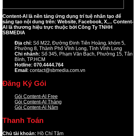
Content-AI là nền tảng ứng dụng trí tuệ nhân tạo để
sáng tạo nội dung trên: Website, Facebook, X,... Content-
AI là thương hiệu trực thuộc bởi Công Ty TNHH
SBMEDIA
Địa chỉ:
Số M22, Đường Đinh Tiên Hoàng, khóm 5,
Phường 8, Thành Phố Vĩnh Long, Tỉnh Vĩnh Long
Chi nhánh:
Số 345, Phạm Văn Bạch, Phường 15, Tân
Bình, TP.HCM
Hotline: 070.4444.764
Email
: contact@sbmedia.com.vn
Đăng Ký Gói
Gói Content-AI Free
Gói Content-AI Tháng
Gói Content-AI Năm
Thanh Toán
Chủ tài khoản:
Hồ Chí Tâm