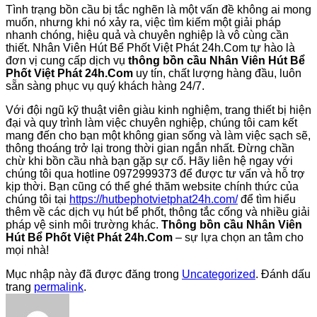
Tình trạng bồn cầu bị tắc nghẽn là một vấn đề không ai mong
muốn, nhưng khi nó xảy ra, việc tìm kiếm một giải pháp
nhanh chóng, hiệu quả và chuyên nghiệp là vô cùng cần
thiết. Nhân Viên Hút Bể Phốt Việt Phát 24h.Com tự hào là
đơn vị cung cấp dịch vụ
thông bồn cầu Nhân Viên Hút Bể
Phốt Việt Phát 24h.Com
uy tín, chất lượng hàng đầu, luôn
sẵn sàng phục vụ quý khách hàng 24/7.
Với đội ngũ kỹ thuật viên giàu kinh nghiệm, trang thiết bị hiện
đại và quy trình làm việc chuyên nghiệp, chúng tôi cam kết
mang đến cho bạn một không gian sống và làm việc sạch sẽ,
thông thoáng trở lại trong thời gian ngắn nhất. Đừng chần
chừ khi bồn cầu nhà bạn gặp sự cố. Hãy liên hệ ngay với
chúng tôi qua hotline 0972999373 để được tư vấn và hỗ trợ
kịp thời. Bạn cũng có thể ghé thăm website chính thức của
chúng tôi tại
https://hutbephotvietphat24h.com/
để tìm hiểu
thêm về các dịch vụ hút bể phốt, thông tắc cống và nhiều giải
pháp vệ sinh môi trường khác.
Thông bồn cầu Nhân Viên
Hút Bể Phốt Việt Phát 24h.Com
– sự lựa chọn an tâm cho
mọi nhà!
Mục nhập này đã được đăng trong
Uncategorized
. Đánh dấu
trang
permalink
.