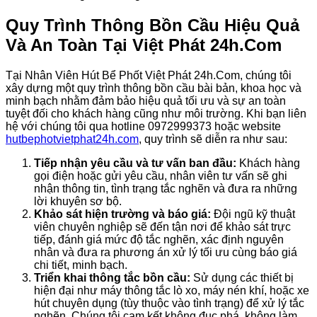
Quy Trình Thông Bồn Cầu Hiệu Quả
Và An Toàn Tại Việt Phát 24h.Com
Tại Nhân Viên Hút Bể Phốt Việt Phát 24h.Com, chúng tôi
xây dựng một quy trình thông bồn cầu bài bản, khoa học và
minh bạch nhằm đảm bảo hiệu quả tối ưu và sự an toàn
tuyệt đối cho khách hàng cũng như môi trường. Khi bạn liên
hệ với chúng tôi qua hotline 0972999373 hoặc website
hutbephotvietphat24h.com
, quy trình sẽ diễn ra như sau:
Tiếp nhận yêu cầu và tư vấn ban đầu:
Khách hàng
gọi điện hoặc gửi yêu cầu, nhân viên tư vấn sẽ ghi
nhận thông tin, tình trạng tắc nghẽn và đưa ra những
lời khuyên sơ bộ.
Khảo sát hiện trường và báo giá:
Đội ngũ kỹ thuật
viên chuyên nghiệp sẽ đến tận nơi để khảo sát trực
tiếp, đánh giá mức độ tắc nghẽn, xác định nguyên
nhân và đưa ra phương án xử lý tối ưu cùng báo giá
chi tiết, minh bạch.
Triển khai thông tắc bồn cầu:
Sử dụng các thiết bị
hiện đại như máy thông tắc lò xo, máy nén khí, hoặc xe
hút chuyên dụng (tùy thuộc vào tình trạng) để xử lý tắc
nghẽn. Chúng tôi cam kết không đục phá, không làm