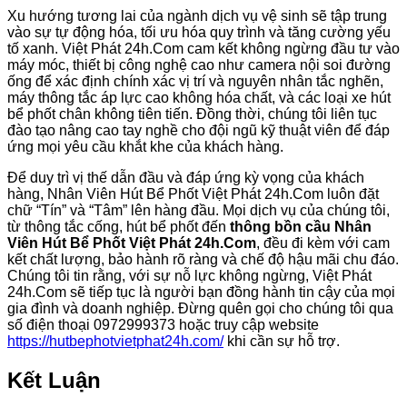
Xu hướng tương lai của ngành dịch vụ vệ sinh sẽ tập trung
vào sự tự động hóa, tối ưu hóa quy trình và tăng cường yếu
tố xanh. Việt Phát 24h.Com cam kết không ngừng đầu tư vào
máy móc, thiết bị công nghệ cao như camera nội soi đường
ống để xác định chính xác vị trí và nguyên nhân tắc nghẽn,
máy thông tắc áp lực cao không hóa chất, và các loại xe hút
bể phốt chân không tiên tiến. Đồng thời, chúng tôi liên tục
đào tạo nâng cao tay nghề cho đội ngũ kỹ thuật viên để đáp
ứng mọi yêu cầu khắt khe của khách hàng.
Để duy trì vị thế dẫn đầu và đáp ứng kỳ vọng của khách
hàng, Nhân Viên Hút Bể Phốt Việt Phát 24h.Com luôn đặt
chữ “Tín” và “Tâm” lên hàng đầu. Mọi dịch vụ của chúng tôi,
từ thông tắc cống, hút bể phốt đến
thông bồn cầu Nhân
Viên Hút Bể Phốt Việt Phát 24h.Com
, đều đi kèm với cam
kết chất lượng, bảo hành rõ ràng và chế độ hậu mãi chu đáo.
Chúng tôi tin rằng, với sự nỗ lực không ngừng, Việt Phát
24h.Com sẽ tiếp tục là người bạn đồng hành tin cậy của mọi
gia đình và doanh nghiệp. Đừng quên gọi cho chúng tôi qua
số điện thoại 0972999373 hoặc truy cập website
https://hutbephotvietphat24h.com/
khi cần sự hỗ trợ.
Kết Luận