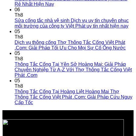
Rẻ Nhất Hiện Nay
06
Th8
Sửa cống tắc nhà vệ sinh Dịch vụ uy tín chuyên phục
môi trường của công ty Việt Phát uy tín nhất hiện nay
05
Th8
Dịch vụ thông cống Thợ Thông Tắc Cống Việt Phát
.Com: Giải Pháp Tối Ưu Cho Mọi Sự Cố Ống Nước
05
Th8
Thông Tắc Cống Tại Yên Sở Hoàng Mai: Giải Pháp
Chuyên Nghiệp Từ A-Z Với Thợ Thông Tắc Cống Việt
Phát .Com
05
Th8
Thông Tắc Cống Tại Hoàng Liệt Hoàng Mai Thợ
Thông Tắc Cống Việt Phát .Com: Giải Pháp Cứu Nguy
Cấp Tốc