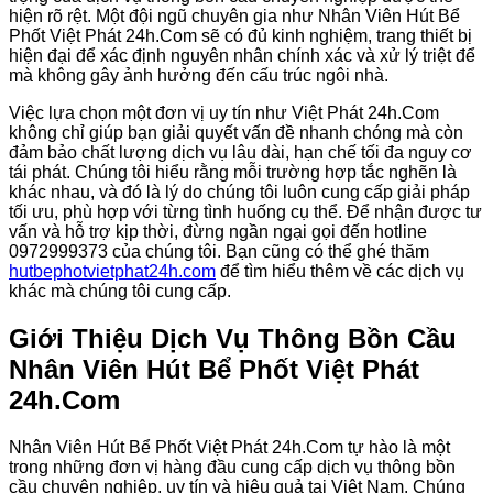
hiện rõ rệt. Một đội ngũ chuyên gia như Nhân Viên Hút Bể
Phốt Việt Phát 24h.Com sẽ có đủ kinh nghiệm, trang thiết bị
hiện đại để xác định nguyên nhân chính xác và xử lý triệt để
mà không gây ảnh hưởng đến cấu trúc ngôi nhà.
Việc lựa chọn một đơn vị uy tín như Việt Phát 24h.Com
không chỉ giúp bạn giải quyết vấn đề nhanh chóng mà còn
đảm bảo chất lượng dịch vụ lâu dài, hạn chế tối đa nguy cơ
tái phát. Chúng tôi hiểu rằng mỗi trường hợp tắc nghẽn là
khác nhau, và đó là lý do chúng tôi luôn cung cấp giải pháp
tối ưu, phù hợp với từng tình huống cụ thể. Để nhận được tư
vấn và hỗ trợ kịp thời, đừng ngần ngại gọi đến hotline
0972999373 của chúng tôi. Bạn cũng có thể ghé thăm
hutbephotvietphat24h.com
để tìm hiểu thêm về các dịch vụ
khác mà chúng tôi cung cấp.
Giới Thiệu Dịch Vụ
Thông Bồn Cầu
Nhân Viên Hút Bể Phốt Việt Phát
24h.Com
Nhân Viên Hút Bể Phốt Việt Phát 24h.Com tự hào là một
trong những đơn vị hàng đầu cung cấp dịch vụ thông bồn
cầu chuyên nghiệp, uy tín và hiệu quả tại Việt Nam. Chúng