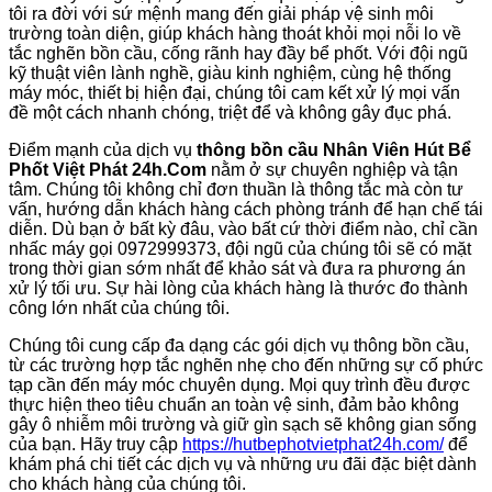
tôi ra đời với sứ mệnh mang đến giải pháp vệ sinh môi
trường toàn diện, giúp khách hàng thoát khỏi mọi nỗi lo về
tắc nghẽn bồn cầu, cống rãnh hay đầy bể phốt. Với đội ngũ
kỹ thuật viên lành nghề, giàu kinh nghiệm, cùng hệ thống
máy móc, thiết bị hiện đại, chúng tôi cam kết xử lý mọi vấn
đề một cách nhanh chóng, triệt để và không gây đục phá.
Điểm mạnh của dịch vụ
thông bồn cầu Nhân Viên Hút Bể
Phốt Việt Phát 24h.Com
nằm ở sự chuyên nghiệp và tận
tâm. Chúng tôi không chỉ đơn thuần là thông tắc mà còn tư
vấn, hướng dẫn khách hàng cách phòng tránh để hạn chế tái
diễn. Dù bạn ở bất kỳ đâu, vào bất cứ thời điểm nào, chỉ cần
nhấc máy gọi 0972999373, đội ngũ của chúng tôi sẽ có mặt
trong thời gian sớm nhất để khảo sát và đưa ra phương án
xử lý tối ưu. Sự hài lòng của khách hàng là thước đo thành
công lớn nhất của chúng tôi.
Chúng tôi cung cấp đa dạng các gói dịch vụ thông bồn cầu,
từ các trường hợp tắc nghẽn nhẹ cho đến những sự cố phức
tạp cần đến máy móc chuyên dụng. Mọi quy trình đều được
thực hiện theo tiêu chuẩn an toàn vệ sinh, đảm bảo không
gây ô nhiễm môi trường và giữ gìn sạch sẽ không gian sống
của bạn. Hãy truy cập
https://hutbephotvietphat24h.com/
để
khám phá chi tiết các dịch vụ và những ưu đãi đặc biệt dành
cho khách hàng của chúng tôi.