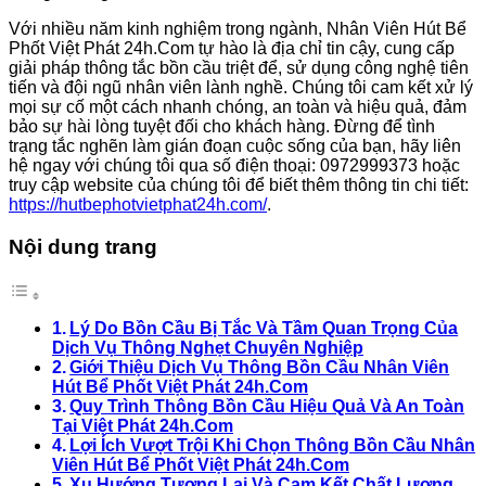
Với nhiều năm kinh nghiệm trong ngành, Nhân Viên Hút Bể
Phốt Việt Phát 24h.Com tự hào là địa chỉ tin cậy, cung cấp
giải pháp thông tắc bồn cầu triệt để, sử dụng công nghệ tiên
tiến và đội ngũ nhân viên lành nghề. Chúng tôi cam kết xử lý
mọi sự cố một cách nhanh chóng, an toàn và hiệu quả, đảm
bảo sự hài lòng tuyệt đối cho khách hàng. Đừng để tình
trạng tắc nghẽn làm gián đoạn cuộc sống của bạn, hãy liên
hệ ngay với chúng tôi qua số điện thoại: 0972999373 hoặc
truy cập website của chúng tôi để biết thêm thông tin chi tiết:
https://hutbephotvietphat24h.com/
.
Nội dung trang
Lý Do Bồn Cầu Bị Tắc Và Tầm Quan Trọng Của
Dịch Vụ Thông Nghẹt Chuyên Nghiệp
Giới Thiệu Dịch Vụ Thông Bồn Cầu Nhân Viên
Hút Bể Phốt Việt Phát 24h.Com
Quy Trình Thông Bồn Cầu Hiệu Quả Và An Toàn
Tại Việt Phát 24h.Com
Lợi Ích Vượt Trội Khi Chọn Thông Bồn Cầu Nhân
Viên Hút Bể Phốt Việt Phát 24h.Com
Xu Hướng Tương Lai Và Cam Kết Chất Lượng