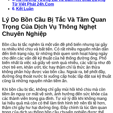
Từ Việt Phát 24h.Com
Kết Luận
Lý Do Bồn Cầu Bị Tắc Và Tầm Quan
Trọng Của Dịch Vụ Thông Nghẹt
Chuyên Nghiệp
Bồn cầu bị tắc nghẽn là một vấn đề phổ biến nhưng lại gây
ra nhiều khó chịu và bất tiện. Có rất nhiều nguyên nhân dẫn
đến tình trạng này, từ những thói quen sinh hoạt hàng ngày
cho đến các vấn đề kỹ thuật của hệ thống đường ống. Phổ
biến nhất là việc xả giấy vệ sinh quá nhiều, các vật lạ như đồ
chơi trẻ em, khăn ướt, tóc hay thậm chí là thức ăn thừa
không phân hủy được vào bồn cầu. Ngoài ra, bể phốt đầy,
đường ống thoát nước bị xuống cấp hoặc lắp đặt sai kỹ thuật
cũng là những nguyên nhân tiềm ẩn.
Khi bồn cầu bị tắc, không chỉ gây mùi hôi khó chịu mà còn
tiềm ẩn nguy cơ mất vệ sinh, ảnh hưởng đến sức khỏe của
các thành viên trong gia đình. Tự xử lý đôi khi không mang
lại hiệu quả mà còn có thể làm tình hình trở nên tồi tệ hơn,
thậm chí gây hư hại đường ống. Đây chính là lúc tầm quan
trọng của dịch vụ thông bồn cầu chuyên nghiệp được thể