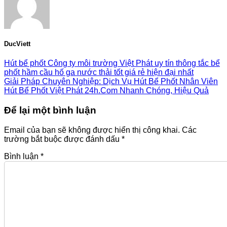
DucViett
Hút bể phốt Công ty môi trường Việt Phát uy tín thông tắc bể
phốt hầm cầu hố ga nước thải tốt giá rẻ hiện đại nhất
Giải Pháp Chuyên Nghiệp: Dịch Vụ Hút Bể Phốt Nhân Viên
Hút Bể Phốt Việt Phát 24h.Com Nhanh Chóng, Hiệu Quả
Để lại một bình luận
Email của bạn sẽ không được hiển thị công khai.
Các
trường bắt buộc được đánh dấu
*
Bình luận
*