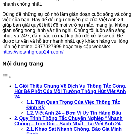
nhanh chóng nhất.
Đừng để những sự cố nhỏ làm gián đoạn cuộc sống và công
việc của bạn. Hãy để đội ngũ chuyên gia của Việt Anh 24
giúp bạn giải quyết triệt để mọi vướng mắc, mang lại không
gian sống trong lành và tiện nghi. Chúng tôi luôn sẵn sàng
phục vụ 24/7, đảm bảo có mặt kịp thời để xử lý sự cố. Để
được tư vấn và hỗ trợ nhanh nhất, quý khách hàng vui lòng
liên hệ hotline: 0877327999 hoặc truy cập website:
https://vietanhgroup24h.com/
.
Nội dung trang
Giới Thiệu Chung Về Dịch Vụ Thông Tắc Cống,
Hút Bể Phốt Của Môi Trường Thông Hút Việt Anh
24
Tầm Quan Trọng Của Việc Thông Tắc
Định Kỳ
Việt Anh 24 – Đơn Vị Uy Tín Hàng Đầu
Quy Trình Thông Tắc Chuyên Nghiệp “Nhanh
Chóng – Trọn Gói – Sạch Nhất” Tại Việt Anh 24
Khảo Sát Nhanh Chóng, Báo Giá Minh