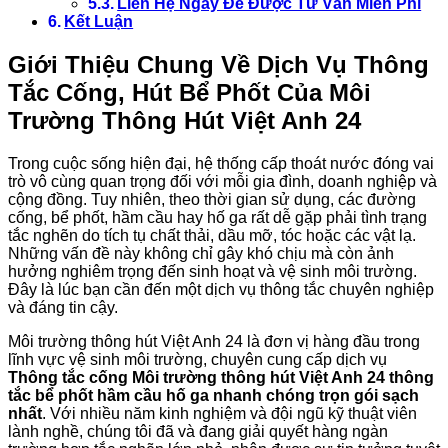
Liên Hệ Ngay Để Được Tư Vấn Miễn Phí
Kết Luận
Giới Thiệu Chung Về Dịch Vụ Thông
Tắc Cống, Hút Bể Phốt Của Môi
Trường Thông Hút Việt Anh 24
Trong cuộc sống hiện đại, hệ thống cấp thoát nước đóng vai
trò vô cùng quan trọng đối với mỗi gia đình, doanh nghiệp và
cộng đồng. Tuy nhiên, theo thời gian sử dụng, các đường
cống, bể phốt, hầm cầu hay hố ga rất dễ gặp phải tình trạng
tắc nghẽn do tích tụ chất thải, dầu mỡ, tóc hoặc các vật lạ.
Những vấn đề này không chỉ gây khó chịu mà còn ảnh
hưởng nghiêm trọng đến sinh hoạt và vệ sinh môi trường.
Đây là lúc bạn cần đến một dịch vụ thông tắc chuyên nghiệp
và đáng tin cậy.
Môi trường thông hút Việt Anh 24 là đơn vị hàng đầu trong
lĩnh vực vệ sinh môi trường, chuyên cung cấp dịch vụ
Thông tắc cống Môi trường thông hút Việt Anh 24 thông
tắc bể phốt hầm cầu hố ga nhanh chóng trọn gói sạch
nhất
. Với nhiều năm kinh nghiệm và đội ngũ kỹ thuật viên
lành nghề, chúng tôi đã và đang giải quyết hàng ngàn