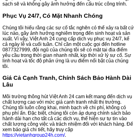
sạch sẽ và không gây ảnh hưởng đến cấu trúc công trình.
Phục Vụ 24/7, Có Mặt Nhanh Chóng
Chúng tôi hiểu rằng các sự cố tắc nghẽn có thể xảy ra bất cứ
lúc nào, gây ảnh hưởng nghiêm trọng đến sinh hoạt và sản
xuất. Vì vậy, Việt Anh 24 cung cấp dịch vụ phục vụ 24/7, kể
cả ngày lễ và cuối tuần. Chỉ cần một cuộc gọi đến hotline
0877327999, đội ngũ của chúng tôi sẽ có mặt tại địa điểm
yêu cầu trong thời gian nhanh nhất, kịp thời xử lý sự cố. Sự
linh hoạt và tốc độ phản ứng là ưu điểm nổi bật của chúng
tôi.
Giá Cả Cạnh Tranh, Chính Sách Bảo Hành Dài
Lâu
Môi trường thông hút Việt Anh 24 cam kết mang đến dịch vụ
chất lượng cao với mức giá cạnh tranh nhất thị trường.
Chúng tôi luôn công khai, minh bạch về chi phí, không có
phụ phí ẩn. Đặc biệt, chúng tôi còn áp dụng chính sách bảo
hành dài hạn cho tất cả các dịch vụ, thể hiện sự tự tin vào
chất lượng công việc và trách nhiệm đối với khách hàng. Để
xem báo giá chi tiết, hãy truy cập
https://vietanhgroup24h.com/
.