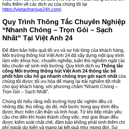
hiểu thêm về các dịch vụ của chúng tôi tại
https://vietanhgroup24h.com/
.
Quy Trình Thông Tắc Chuyên Nghiệp
“Nhanh Chóng – Trọn Gói – Sạch
Nhất” Tại Việt Anh 24
Để đảm bảo hiệu quả tối ưu và sự hài lòng của khách hàng,
Môi trường thông hút Việt Anh 24 đã xây dựng một quy trình
làm việc khoa học, chuyên nghiệp, tuân thủ nghiêm ngặt các
tiêu chuẩn vệ sinh môi trường. Quy trình dịch vụ
Thông tắc
cống Môi trường thông hút Việt Anh 24 thông tắc bể
phốt hầm cầu hố ga nhanh chóng trọn gói sạch nhất
của
chúng tôi được tối ưu hóa để mang lại trải nghiệm tốt nhất
cho quý khách hàng, với phương châm “Nhanh Chóng –
Trọn Gói – Sạch Nhất”.
Chúng tôi hiểu rằng mỗi trường hợp tắc nghẽn đều có
những đặc thù riêng, do đó, mỗi bước trong quy trình đều
được thực hiện cẩn thận và linh hoạt. Từ khi tiếp nhận yêu
cầu cho đến khi hoàn thành công việc, mọi giai đoạn đều
được kiểm soát chặt chẽ, đảm bảo không phát sinh thêm chi
phí ngoài dự kiến và mang lại kết quả như mong đợi. Sự