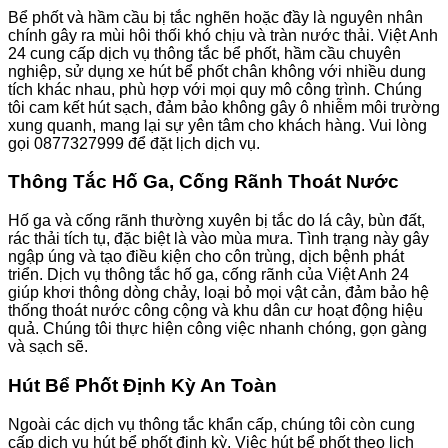
Bể phốt và hầm cầu bị tắc nghẽn hoặc đầy là nguyên nhân
chính gây ra mùi hôi thối khó chịu và tràn nước thải. Việt Anh
24 cung cấp dịch vụ thông tắc bể phốt, hầm cầu chuyên
nghiệp, sử dụng xe hút bể phốt chân không với nhiều dung
tích khác nhau, phù hợp với mọi quy mô công trình. Chúng
tôi cam kết hút sạch, đảm bảo không gây ô nhiễm môi trường
xung quanh, mang lại sự yên tâm cho khách hàng. Vui lòng
gọi 0877327999 để đặt lịch dịch vụ.
Thông Tắc Hố Ga, Cống Rãnh Thoát Nước
Hố ga và cống rãnh thường xuyên bị tắc do lá cây, bùn đất,
rác thải tích tụ, đặc biệt là vào mùa mưa. Tình trạng này gây
ngập úng và tạo điều kiện cho côn trùng, dịch bệnh phát
triển. Dịch vụ thông tắc hố ga, cống rãnh của Việt Anh 24
giúp khơi thông dòng chảy, loại bỏ mọi vật cản, đảm bảo hệ
thống thoát nước công cộng và khu dân cư hoạt động hiệu
quả. Chúng tôi thực hiện công việc nhanh chóng, gọn gàng
và sạch sẽ.
Hút Bể Phốt Định Kỳ An Toàn
Ngoài các dịch vụ thông tắc khẩn cấp, chúng tôi còn cung
cấp dịch vụ hút bể phốt định kỳ. Việc hút bể phốt theo lịch