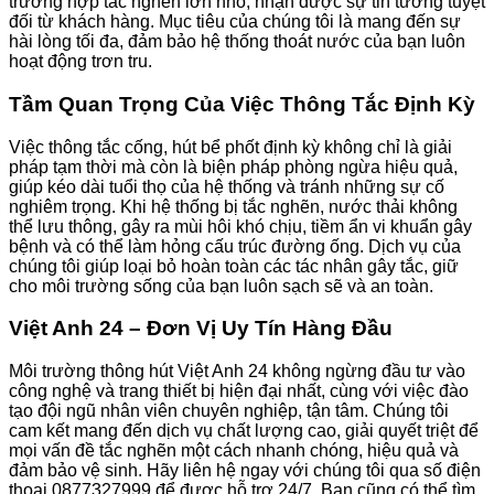
trường hợp tắc nghẽn lớn nhỏ, nhận được sự tin tưởng tuyệt
đối từ khách hàng. Mục tiêu của chúng tôi là mang đến sự
hài lòng tối đa, đảm bảo hệ thống thoát nước của bạn luôn
hoạt động trơn tru.
Tầm Quan Trọng Của Việc Thông Tắc Định Kỳ
Việc thông tắc cống, hút bể phốt định kỳ không chỉ là giải
pháp tạm thời mà còn là biện pháp phòng ngừa hiệu quả,
giúp kéo dài tuổi thọ của hệ thống và tránh những sự cố
nghiêm trọng. Khi hệ thống bị tắc nghẽn, nước thải không
thể lưu thông, gây ra mùi hôi khó chịu, tiềm ẩn vi khuẩn gây
bệnh và có thể làm hỏng cấu trúc đường ống. Dịch vụ của
chúng tôi giúp loại bỏ hoàn toàn các tác nhân gây tắc, giữ
cho môi trường sống của bạn luôn sạch sẽ và an toàn.
Việt Anh 24 – Đơn Vị Uy Tín Hàng Đầu
Môi trường thông hút Việt Anh 24 không ngừng đầu tư vào
công nghệ và trang thiết bị hiện đại nhất, cùng với việc đào
tạo đội ngũ nhân viên chuyên nghiệp, tận tâm. Chúng tôi
cam kết mang đến dịch vụ chất lượng cao, giải quyết triệt để
mọi vấn đề tắc nghẽn một cách nhanh chóng, hiệu quả và
đảm bảo vệ sinh. Hãy liên hệ ngay với chúng tôi qua số điện
thoại 0877327999 để được hỗ trợ 24/7. Bạn cũng có thể tìm