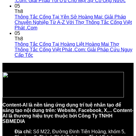
.Com: Giải Pháp Tối Ưu Cho Mọi Sự Cố Ống Nước
05
Th8
Thông Tắc Cống Tại Yên Sở Hoàng Mai: Giải Pháp
Chuyên Nghiệp Từ A-Z Với Thợ Thông Tắc Cống Việt
Phát .Com
05
Th8
Thông Tắc Cống Tại Hoàng Liệt Hoàng Mai Thợ
Thông Tắc Cống Việt Phát .Com: Giải Pháp Cứu Nguy
Cấp Tốc
Content-AI là nền tảng ứng dụng trí tuệ nhân tạo để
sáng tạo nội dung trên: Website, Facebook, X,... Content-
AI là thương hiệu trực thuộc bởi Công Ty TNHH
SBMEDIA
Địa chỉ:
Số M22, Đường Đinh Tiên Hoàng, khóm 5,