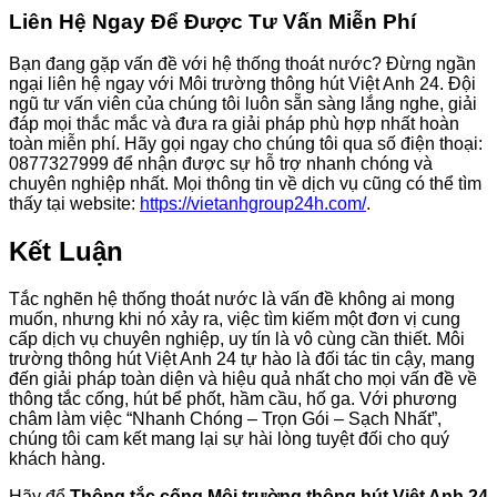
Liên Hệ Ngay Để Được Tư Vấn Miễn Phí
Bạn đang gặp vấn đề với hệ thống thoát nước? Đừng ngần
ngại liên hệ ngay với Môi trường thông hút Việt Anh 24. Đội
ngũ tư vấn viên của chúng tôi luôn sẵn sàng lắng nghe, giải
đáp mọi thắc mắc và đưa ra giải pháp phù hợp nhất hoàn
toàn miễn phí. Hãy gọi ngay cho chúng tôi qua số điện thoại:
0877327999 để nhận được sự hỗ trợ nhanh chóng và
chuyên nghiệp nhất. Mọi thông tin về dịch vụ cũng có thể tìm
thấy tại website:
https://vietanhgroup24h.com/
.
Kết Luận
Tắc nghẽn hệ thống thoát nước là vấn đề không ai mong
muốn, nhưng khi nó xảy ra, việc tìm kiếm một đơn vị cung
cấp dịch vụ chuyên nghiệp, uy tín là vô cùng cần thiết. Môi
trường thông hút Việt Anh 24 tự hào là đối tác tin cậy, mang
đến giải pháp toàn diện và hiệu quả nhất cho mọi vấn đề về
thông tắc cống, hút bể phốt, hầm cầu, hố ga. Với phương
châm làm việc “Nhanh Chóng – Trọn Gói – Sạch Nhất”,
chúng tôi cam kết mang lại sự hài lòng tuyệt đối cho quý
khách hàng.
Hãy để
Thông tắc cống Môi trường thông hút Việt Anh 24