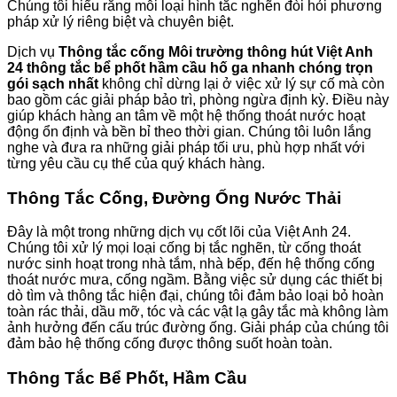
Chúng tôi hiểu rằng mỗi loại hình tắc nghẽn đòi hỏi phương
pháp xử lý riêng biệt và chuyên biệt.
Dịch vụ
Thông tắc cống Môi trường thông hút Việt Anh
24 thông tắc bể phốt hầm cầu hố ga nhanh chóng trọn
gói sạch nhất
không chỉ dừng lại ở việc xử lý sự cố mà còn
bao gồm các giải pháp bảo trì, phòng ngừa định kỳ. Điều này
giúp khách hàng an tâm về một hệ thống thoát nước hoạt
động ổn định và bền bỉ theo thời gian. Chúng tôi luôn lắng
nghe và đưa ra những giải pháp tối ưu, phù hợp nhất với
từng yêu cầu cụ thể của quý khách hàng.
Thông Tắc Cống, Đường Ống Nước Thải
Đây là một trong những dịch vụ cốt lõi của Việt Anh 24.
Chúng tôi xử lý mọi loại cống bị tắc nghẽn, từ cống thoát
nước sinh hoạt trong nhà tắm, nhà bếp, đến hệ thống cống
thoát nước mưa, cống ngầm. Bằng việc sử dụng các thiết bị
dò tìm và thông tắc hiện đại, chúng tôi đảm bảo loại bỏ hoàn
toàn rác thải, dầu mỡ, tóc và các vật lạ gây tắc mà không làm
ảnh hưởng đến cấu trúc đường ống. Giải pháp của chúng tôi
đảm bảo hệ thống cống được thông suốt hoàn toàn.
Thông Tắc Bể Phốt, Hầm Cầu