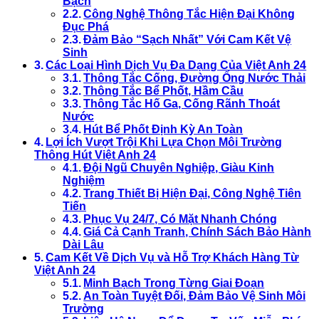
Bạch
Công Nghệ Thông Tắc Hiện Đại Không
Đục Phá
Đảm Bảo “Sạch Nhất” Với Cam Kết Vệ
Sinh
Các Loại Hình Dịch Vụ Đa Dạng Của Việt Anh 24
Thông Tắc Cống, Đường Ống Nước Thải
Thông Tắc Bể Phốt, Hầm Cầu
Thông Tắc Hố Ga, Cống Rãnh Thoát
Nước
Hút Bể Phốt Định Kỳ An Toàn
Lợi Ích Vượt Trội Khi Lựa Chọn Môi Trường
Thông Hút Việt Anh 24
Đội Ngũ Chuyên Nghiệp, Giàu Kinh
Nghiệm
Trang Thiết Bị Hiện Đại, Công Nghệ Tiên
Tiến
Phục Vụ 24/7, Có Mặt Nhanh Chóng
Giá Cả Cạnh Tranh, Chính Sách Bảo Hành
Dài Lâu
Cam Kết Về Dịch Vụ và Hỗ Trợ Khách Hàng Từ
Việt Anh 24
Minh Bạch Trong Từng Giai Đoạn
An Toàn Tuyệt Đối, Đảm Bảo Vệ Sinh Môi
Trường