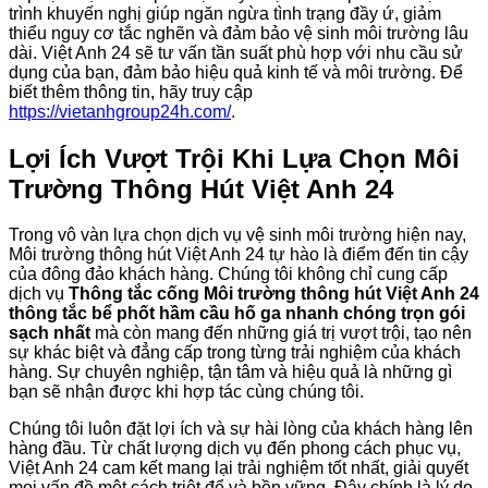
trình khuyến nghị giúp ngăn ngừa tình trạng đầy ứ, giảm
thiểu nguy cơ tắc nghẽn và đảm bảo vệ sinh môi trường lâu
dài. Việt Anh 24 sẽ tư vấn tần suất phù hợp với nhu cầu sử
dụng của bạn, đảm bảo hiệu quả kinh tế và môi trường. Để
biết thêm thông tin, hãy truy cập
https://vietanhgroup24h.com/
.
Lợi Ích Vượt Trội Khi Lựa Chọn Môi
Trường Thông Hút Việt Anh 24
Trong vô vàn lựa chọn dịch vụ vệ sinh môi trường hiện nay,
Môi trường thông hút Việt Anh 24 tự hào là điểm đến tin cậy
của đông đảo khách hàng. Chúng tôi không chỉ cung cấp
dịch vụ
Thông tắc cống Môi trường thông hút Việt Anh 24
thông tắc bể phốt hầm cầu hố ga nhanh chóng trọn gói
sạch nhất
mà còn mang đến những giá trị vượt trội, tạo nên
sự khác biệt và đẳng cấp trong từng trải nghiệm của khách
hàng. Sự chuyên nghiệp, tận tâm và hiệu quả là những gì
bạn sẽ nhận được khi hợp tác cùng chúng tôi.
Chúng tôi luôn đặt lợi ích và sự hài lòng của khách hàng lên
hàng đầu. Từ chất lượng dịch vụ đến phong cách phục vụ,
Việt Anh 24 cam kết mang lại trải nghiệm tốt nhất, giải quyết
mọi vấn đề một cách triệt để và bền vững. Đây chính là lý do