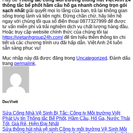
thông tắc bể phốt hầm cầu hố ga nhanh chóng trọn gói
sạch nhất
giải quyết mọi lo lắng của bạn, trả lại không gian
sống trong lành và tiện nghi. Đừng chần chừ, hãy liên hệ
ngay với chúng tôi qua số điện thoại 0877327999 để được
tư vấn miễn phí và trải nghiệm dịch vụ chất lượng hàng đầu.
Hoặc truy cập website chính thức của chúng tôi tại
https://vietanhgroup24h.com/
để tìm hiểu thêm thông tin chi
tiết và các chương trình ưu đãi hấp dẫn. Việt Anh 24 luôn
sẵn sàng phục vụ!
Mục nhập này đã được đăng trong
Uncategorized
. Đánh dấu
trang
permalink
.
DucViett
Sửa Cống Nhà Vệ Sinh Bị Tắc: Công ty Môi trường Việt
Phát Uy tín Thông tắc Bể Phốt, Hầm Cầu, Hố Ga, Nước Thải
Tốt, Giá Rẻ, Hiện Đại Nhất
Sửa thông hút nhà vệ sinh Công ty môi trường Vệ Sinh Môi