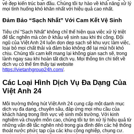
vẻ đẹp kiến trúc ban đầu. Chúng tôi tự hào về khả năng xử lý
mọi tình huống khó khăn nhất với hiệu quả cao nhất.
Đảm Bảo “Sạch Nhất” Với Cam Kết Vệ Sinh
Tiêu chí “Sạch Nhất” không chỉ thể hiện qua việc xử lý triệt
để tắc nghẽn mà còn ở khâu vệ sinh sau khi thi công. Đội
ngũ của Việt Anh 24 luôn dọn dẹp sạch sẽ khu vực làm việc,
loại bỏ mọi chất thải và đảm bảo không để lại mùi hôi khó
chịu. Chúng tôi cam kết mang lại không gian sạch sẽ, trong
lành ngay sau khi hoàn tất dịch vụ. Mọi thông tin chi tiết về
dịch vụ có thể tìm thấy tại website
https://vietanhgroup24h.com/
.
Các Loại Hình Dịch Vụ Đa Dạng Của
Việt Anh 24
Môi trường thông hút Việt Anh 24 cung cấp một danh mục
dịch vụ đa dạng, chuyên sâu, đáp ứng mọi nhu cầu của
khách hàng trong lĩnh vực vệ sinh môi trường. Với kinh
nghiệm và chuyên môn cao, chúng tôi tự tin xử lý hiệu quả từ
những vấn đề tắc nghẽn nhỏ trong gia đình đến các hệ thống
thoát nước phức tạp của các khu công nghiệp, chung cư.