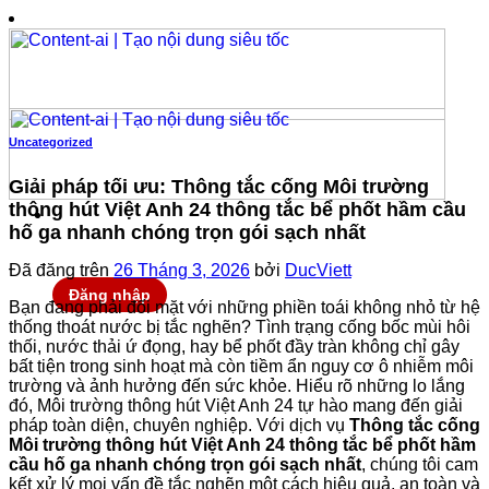
Chuyển
đến
nội
dung
Uncategorized
Giải pháp tối ưu: Thông tắc cống Môi trường
thông hút Việt Anh 24 thông tắc bể phốt hầm cầu
hố ga nhanh chóng trọn gói sạch nhất
Đã đăng trên
26 Tháng 3, 2026
bởi
DucViett
Đăng nhập
Bạn đang phải đối mặt với những phiền toái không nhỏ từ hệ
thống thoát nước bị tắc nghẽn? Tình trạng cống bốc mùi hôi
thối, nước thải ứ đọng, hay bể phốt đầy tràn không chỉ gây
bất tiện trong sinh hoạt mà còn tiềm ẩn nguy cơ ô nhiễm môi
trường và ảnh hưởng đến sức khỏe. Hiểu rõ những lo lắng
đó, Môi trường thông hút Việt Anh 24 tự hào mang đến giải
pháp toàn diện, chuyên nghiệp. Với dịch vụ
Thông tắc cống
Môi trường thông hút Việt Anh 24 thông tắc bể phốt hầm
cầu hố ga nhanh chóng trọn gói sạch nhất
, chúng tôi cam
kết xử lý mọi vấn đề tắc nghẽn một cách hiệu quả, an toàn và