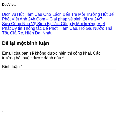
DucViett
Dịch vụ Hút Hầm Cầu Chợ Lách Bến Tre Môi Trường Hút Bể
Phốt Việt Anh 24h.Com – Giải pháp vệ sinh tối ưu 24/7
Sửa Cống Nhà Vệ Sinh Bị Tắc: Công ty Môi trường Việt
Phát Uy tín Thông tắc Bể Phốt, Hầm Cầu, Hố Ga, Nước Thải
Tốt, Giá Rẻ, Hiện Đại Nhất
Để lại một bình luận
Email của bạn sẽ không được hiển thị công khai.
Các
trường bắt buộc được đánh dấu
*
Bình luận
*