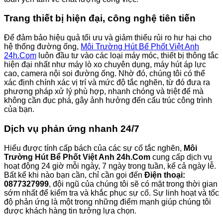
Trang thiết bị hiện đại, công nghệ tiên tiến
Để đảm bảo hiệu quả tối ưu và giảm thiểu rủi ro hư hại cho
hệ thống đường ống,
Môi Trường Hút Bể Phốt Việt Anh
24h.Com
luôn đầu tư vào các loại máy móc, thiết bị thông tắc
hiện đại nhất như máy lò xo chuyên dụng, máy hút áp lực
cao, camera nội soi đường ống. Nhờ đó, chúng tôi có thể
xác định chính xác vị trí và mức độ tắc nghẽn, từ đó đưa ra
phương pháp xử lý phù hợp, nhanh chóng và triệt để mà
không cần đục phá, gây ảnh hưởng đến cấu trúc công trình
của bạn.
Dịch vụ phản ứng nhanh 24/7
Hiểu được tính cấp bách của các sự cố tắc nghẽn,
Môi
Trường Hút Bể Phốt Việt Anh 24h.Com
cung cấp dịch vụ
hoạt động 24 giờ mỗi ngày, 7 ngày trong tuần, kể cả ngày lễ.
Bất kể khi nào bạn cần, chỉ cần gọi đến
Điện thoại:
0877327999
, đội ngũ của chúng tôi sẽ có mặt trong thời gian
sớm nhất để kiểm tra và khắc phục sự cố. Sự linh hoạt và tốc
độ phản ứng là một trong những điểm mạnh giúp chúng tôi
được khách hàng tin tưởng lựa chọn.