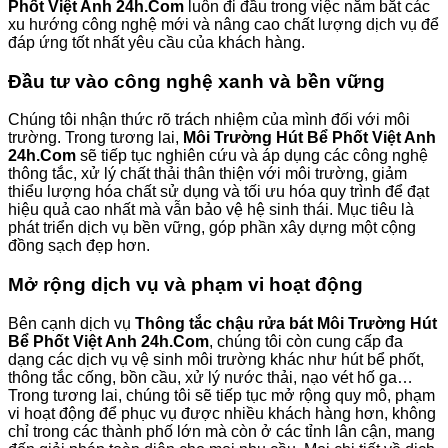
Phốt Việt Anh 24h.Com
luôn đi đầu trong việc nắm bắt các
xu hướng công nghệ mới và nâng cao chất lượng dịch vụ để
đáp ứng tốt nhất yêu cầu của khách hàng.
Đầu tư vào công nghệ xanh và bền vững
Chúng tôi nhận thức rõ trách nhiệm của mình đối với môi
trường. Trong tương lai,
Môi Trường Hút Bể Phốt Việt Anh
24h.Com
sẽ tiếp tục nghiên cứu và áp dụng các công nghệ
thông tắc, xử lý chất thải thân thiện với môi trường, giảm
thiểu lượng hóa chất sử dụng và tối ưu hóa quy trình để đạt
hiệu quả cao nhất mà vẫn bảo vệ hệ sinh thái. Mục tiêu là
phát triển dịch vụ bền vững, góp phần xây dựng một cộng
đồng sạch đẹp hơn.
Mở rộng dịch vụ và phạm vi hoạt động
Bên cạnh dịch vụ
Thông tắc chậu rửa bát Môi Trường Hút
Bể Phốt Việt Anh 24h.Com
, chúng tôi còn cung cấp đa
dạng các dịch vụ vệ sinh môi trường khác như hút bể phốt,
thông tắc cống, bồn cầu, xử lý nước thải, nạo vét hố ga…
Trong tương lai, chúng tôi sẽ tiếp tục mở rộng quy mô, phạm
vi hoạt động để phục vụ được nhiều khách hàng hơn, không
chỉ trong các thành phố lớn mà còn ở các tỉnh lân cận, mang