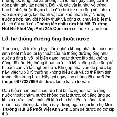
nhưng tóc rụng, bọt xà phòng tích tụ lâu ngày cũng có thể
góp phần gây tắc nghẽn. Đôi khi, các vật lạ như vỏ trứng,
bao bì nhỏ, hoặc thậm chí là đồ chơi trẻ em cũng vô tình rơi
vào đường ống, tạo thành vật cản khó phân hủy. Những
trường hợp này đòi hỏi kỹ thuật và công cụ chuyên biệt mà
chỉ có đội ngũ của
Thông tắc chậu rửa bát Môi Trường
Hút Bể Phốt Việt Anh 24h.Com
mới có thể xử lý an toàn.
Lỗi hệ thống đường ống thoát nước
Trong một số trường hợp, tắc nghẽn không phải do thói quen
sinh hoạt mà do lỗi kỹ thuật của hệ thống đường ống như
đường ống bị vỡ, bị biến dạng, hoặc được lắp đặt không
đúng độ dốc. Hệ thống thoát nước cũ kỹ, xuống cấp cũng dễ
bị bám cặn và tắc nghẽn hơn. Khi gặp phải vấn đề phức tạp
này, việc tự xử lý thường không hiệu quả và có thể làm tình
trạng trầm trọng hơn. Hãy gọi ngay cho chúng tôi qua
Điện
thoại: 0877327999
để được kiểm tra và tư vấn.
Dấu hiệu nhận biết chậu rửa bát bị tắc nghẽn rất rõ ràng:
nước thoát chậm, nước không thoát được, có tiếng ùng ục
khi xả nước, hoặc mùi hôi khó chịu bốc lên từ cống. Khi
nhận thấy những dấu hiệu này, đừng ngần ngại liên hệ
Môi
Trường Hút Bể Phốt Việt Anh 24h.Com
để được hỗ trợ kịp
thời.