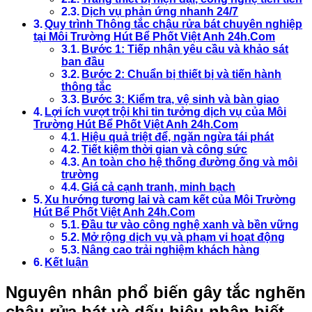
Dịch vụ phản ứng nhanh 24/7
Quy trình Thông tắc chậu rửa bát chuyên nghiệp
tại Môi Trường Hút Bể Phốt Việt Anh 24h.Com
Bước 1: Tiếp nhận yêu cầu và khảo sát
ban đầu
Bước 2: Chuẩn bị thiết bị và tiến hành
thông tắc
Bước 3: Kiểm tra, vệ sinh và bàn giao
Lợi ích vượt trội khi tin tưởng dịch vụ của Môi
Trường Hút Bể Phốt Việt Anh 24h.Com
Hiệu quả triệt để, ngăn ngừa tái phát
Tiết kiệm thời gian và công sức
An toàn cho hệ thống đường ống và môi
trường
Giá cả cạnh tranh, minh bạch
Xu hướng tương lai và cam kết của Môi Trường
Hút Bể Phốt Việt Anh 24h.Com
Đầu tư vào công nghệ xanh và bền vững
Mở rộng dịch vụ và phạm vi hoạt động
Nâng cao trải nghiệm khách hàng
Kết luận
Nguyên nhân phổ biến gây tắc nghẽn
chậu rửa bát và dấu hiệu nhận biết