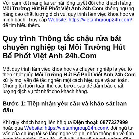
Với cam kết mang lại sự hài lòng tuyệt đối cho khách hàng,
Môi Trường Hút Bể Phốt Việt Anh 24h.Com
không ngừng
nâng cao chất lượng dịch vụ, quy trình làm việc khoa học và
minh bạch. Truy cập
Website: https://vietanhgroup24h.com/
để tìm hiểu thêm.
Quy trình Thông tắc chậu rửa bát
chuyên nghiệp tại Môi Trường Hút
Bể Phốt Việt Anh 24h.Com
Một quy trình làm việc khoa học và chuyên nghiệp là yếu tố
then chốt giúp
Môi Trường Hút Bể Phốt Việt Anh 24h.Com
xử lý mọi vấn đề tắc nghẽn một cách hiệu quả và an toàn.
Chúng tôi luôn tuân thủ các bước sau để đảm bảo chất
lượng dịch vụ tốt nhất cho khách hàng.
Bước 1: Tiếp nhận yêu cầu và khảo sát ban
đầu
Khi quý khách hàng liên hệ qua
Điện thoại: 0877327999
hoặc qua
Website: https://vietanhgroup24h.com/
, đội ngũ tư
vấn của chúng tôi sẽ lắng nghe và ghi nhận thông tin về tình