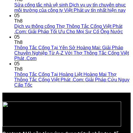
Sửa cống tắc nhà vệ sinh Dịch vụ uy tín chuyên phục
môi trường của công ty Việt Phát uy tín nhất hiện nay
05
Th8
Dịch vụ thông cống Thợ Thông Tắc Cống Việt Phát
.Com: Giải Pháp Tối Ưu Cho Mọi Sự Cố Ống Nước
05
Th8
Thông Tắc Cống Tại Yên Sở Hoàng Mai: Giải Pháp
Chuyên Nghiệp Từ A-Z Với Thợ Thông Tắc Cống Việt
Phát .Com
05
Th8
Thông Tắc Cống Tại Hoàng Liệt Hoàng Mai Thợ
Thông Tắc Cống Việt Phát .Com: Giải Pháp Cứu Nguy
Cấp Tốc