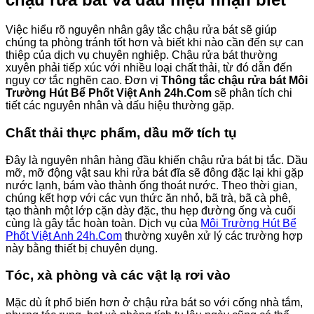
Việc hiểu rõ nguyên nhân gây tắc chậu rửa bát sẽ giúp
chúng ta phòng tránh tốt hơn và biết khi nào cần đến sự can
thiệp của dịch vụ chuyên nghiệp. Chậu rửa bát thường
xuyên phải tiếp xúc với nhiều loại chất thải, từ đó dẫn đến
nguy cơ tắc nghẽn cao. Đơn vị
Thông tắc chậu rửa bát Môi
Trường Hút Bể Phốt Việt Anh 24h.Com
sẽ phân tích chi
tiết các nguyên nhân và dấu hiệu thường gặp.
Chất thải thực phẩm, dầu mỡ tích tụ
Đây là nguyên nhân hàng đầu khiến chậu rửa bát bị tắc. Dầu
mỡ, mỡ động vật sau khi rửa bát đĩa sẽ đông đặc lại khi gặp
nước lạnh, bám vào thành ống thoát nước. Theo thời gian,
chúng kết hợp với các vụn thức ăn nhỏ, bã trà, bã cà phê,
tạo thành một lớp cặn dày đặc, thu hẹp đường ống và cuối
cùng là gây tắc hoàn toàn. Dịch vụ của
Môi Trường Hút Bể
Phốt Việt Anh 24h.Com
thường xuyên xử lý các trường hợp
này bằng thiết bị chuyên dụng.
Tóc, xà phòng và các vật lạ rơi vào
Mặc dù ít phổ biến hơn ở chậu rửa bát so với cống nhà tắm,