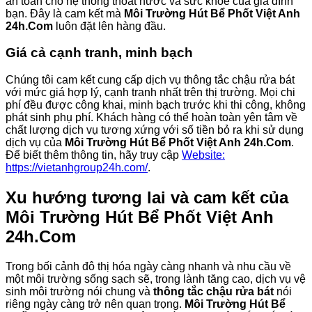
an toàn cho hệ thống thoát nước và sức khỏe của gia đình
bạn. Đây là cam kết mà
Môi Trường Hút Bể Phốt Việt Anh
24h.Com
luôn đặt lên hàng đầu.
Giá cả cạnh tranh, minh bạch
Chúng tôi cam kết cung cấp dịch vụ thông tắc chậu rửa bát
với mức giá hợp lý, cạnh tranh nhất trên thị trường. Mọi chi
phí đều được công khai, minh bạch trước khi thi công, không
phát sinh phụ phí. Khách hàng có thể hoàn toàn yên tâm về
chất lượng dịch vụ tương xứng với số tiền bỏ ra khi sử dụng
dịch vụ của
Môi Trường Hút Bể Phốt Việt Anh 24h.Com
.
Để biết thêm thông tin, hãy truy cập
Website:
https://vietanhgroup24h.com/
.
Xu hướng tương lai và cam kết của
Môi Trường Hút Bể Phốt Việt Anh
24h.Com
Trong bối cảnh đô thị hóa ngày càng nhanh và nhu cầu về
một môi trường sống sạch sẽ, trong lành tăng cao, dịch vụ vệ
sinh môi trường nói chung và
thông tắc chậu rửa bát
nói
riêng ngày càng trở nên quan trọng.
Môi Trường Hút Bể