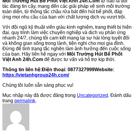
Môi Trường Hút Bể Phốt Việt Anh 24h.Com
tự hào là đối
tác đáng tin cậy, mang đến các giải pháp vệ sinh môi trường
toàn diện, từ thông tắc chậu rửa bát đến hút bể phốt, đáp
ứng mọi nhu cầu của bạn với chất lượng dịch vụ vượt trội.
Với đội ngũ kỹ thuật viên giàu kinh nghiệm, trang thiết bị hiện
đại, quy trình làm việc chuyên nghiệp và dịch vụ phản ứng
nhanh 24/7, chúng tôi cam kết mang lại sự hài lòng tuyệt đối
và không gian sống trong lành, tiện nghi cho mọi gia đình.
Đừng để tình trạng tắc nghẽn làm ảnh hưởng đến cuộc sống
của bạn. Hãy liên hệ ngay với
Môi Trường Hút Bể Phốt
Việt Anh 24h.Com
để được tư vấn và hỗ trợ kịp thời.
Thông tin liên hệ:
Điện thoại: 0877327999
Website:
https://vietanhgroup24h.com/
Chúng tôi luôn sẵn sàng phục vụ!
Mục nhập này đã được đăng trong
Uncategorized
. Đánh dấu
trang
permalink
.