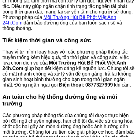
chỉ thông tắc tạm thời mà còn xử lý tận gốc nguyên nhân gây
tắc. Điều này giúp ngăn chặn tình trạng tắc nghẽn tái phát
trong thời gian dài, mang lại sự yên tâm cho người sử dụng.
Phương pháp của
Môi Trường Hút Bể Phốt Việt Anh
24h.Com
đảm bảo đường ống của bạn luôn sạch sẽ và
thông thoáng.
Tiết kiệm thời gian và công sức
Thay vì tự mình loay hoay với các phương pháp thông tắc
truyền thống kém hiệu quả, tốn thời gian và công sức, việc
lựa chọn dịch vụ của
Môi Trường Hút Bể Phốt Việt Anh
24h.Com
giúp bạn tiết kiệm đáng kể nguồn lực. Chúng tôi sẽ
có mặt nhanh chóng và xử lý vấn đề gọn gàng, trả lại không
gian sinh hoạt bình thường cho bạn trong thời gian ngắn
nhất. Đừng ngần ngại gọi
Điện thoại: 0877327999
khi cần.
An toàn cho hệ thống đường ống và môi
trường
Các phương pháp thông tắc của chúng tôi được thực hiện
bởi đội ngũ chuyên nghiệp, hạn chế tối đa việc sử dụng hóa
chất độc hại gây ăn mòn đường ống hoặc ảnh hưởng đến
môi trường. Chúng tôi ưu tiên các giải pháp cơ học, đảm bảo