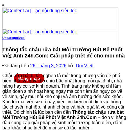
Chuyển
đến
nội
dung
Uncategorized
Thông tắc chậu rửa bát Môi Trường Hút Bể Phốt
Việt Anh 24h.Com: Giải pháp triệt để cho mọi nhà
Đã đăng trên
26 Tháng 3, 2026
bởi
DucViett
Chậu rửa bát bị tắc nghẽn là một trong những vấn đề phổ
Đăng nhập
biến nhất và gây khó chịu bậc nhất trong mỗi gia đình, nhà
hàng hay cơ sở kinh doanh. Tình trạng này không chỉ làm
gián đoạn sinh hoạt hàng ngày mà còn tiềm ẩn nguy cơ về
vệ sinh, gây mùi hôi khó chịu và ảnh hưởng đến sức khỏe.
Khi đối mặt với sự cố này, việc tìm kiếm một dịch vụ thông
tắc chuyên nghiệp, nhanh chóng và hiệu quả là vô cùng cần
thiết. Đó chính là lúc bạn cần đến
Thông tắc chậu rửa bát
Môi Trường Hút Bể Phốt Việt Anh 24h.Com
– đơn vị hàng
đầu cung cấp giải pháp vệ sinh môi trường toàn diện, đảm
bảo khắc phục triệt để mọi sự cố tắc nghẽn.