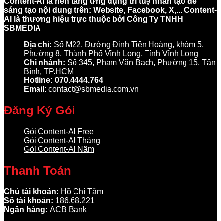
Content-AI là nền tảng ứng dụng trí tuệ nhân tạo để
sáng tạo nội dung trên: Website, Facebook, X,... Content-
AI là thương hiệu trực thuộc bởi Công Ty TNHH
SBMEDIA
Địa chỉ:
Số M22, Đường Đinh Tiên Hoàng, khóm 5,
Phường 8, Thành Phố Vĩnh Long, Tỉnh Vĩnh Long
Chi nhánh:
Số 345, Phạm Văn Bạch, Phường 15, Tân
Bình, TP.HCM
Hotline: 070.4444.764
Email
: contact@sbmedia.com.vn
Đăng Ký Gói
Gói Content-AI Free
Gói Content-AI Tháng
Gói Content-AI Năm
Thanh Toán
Chủ tài khoản:
Hồ Chí Tâm
Số tài khoản:
186.68.221
Ngân hàng:
ACB Bank