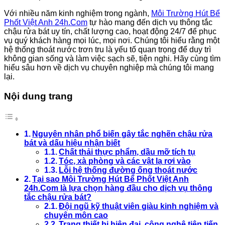
Với nhiều năm kinh nghiệm trong ngành,
Môi Trường Hút Bể
Phốt Việt Anh 24h.Com
tự hào mang đến dịch vụ thông tắc
chậu rửa bát uy tín, chất lượng cao, hoạt động 24/7 để phục
vụ quý khách hàng mọi lúc, mọi nơi. Chúng tôi hiểu rằng một
hệ thống thoát nước trơn tru là yếu tố quan trọng để duy trì
không gian sống và làm việc sạch sẽ, tiện nghi. Hãy cùng tìm
hiểu sâu hơn về dịch vụ chuyên nghiệp mà chúng tôi mang
lại.
Nội dung trang
Nguyên nhân phổ biến gây tắc nghẽn chậu rửa
bát và dấu hiệu nhận biết
Chất thải thực phẩm, dầu mỡ tích tụ
Tóc, xà phòng và các vật lạ rơi vào
Lỗi hệ thống đường ống thoát nước
Tại sao Môi Trường Hút Bể Phốt Việt Anh
24h.Com là lựa chọn hàng đầu cho dịch vụ thông
tắc chậu rửa bát?
Đội ngũ kỹ thuật viên giàu kinh nghiệm và
chuyên môn cao
Trang thiết bị hiện đại, công nghệ tiên tiến