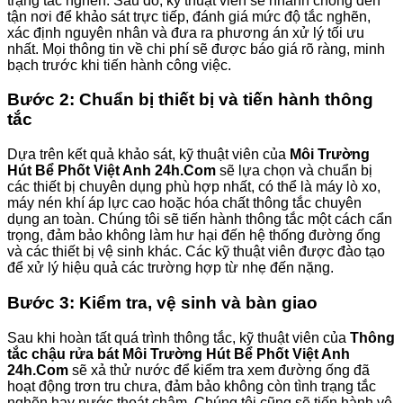
trạng tắc nghẽn. Sau đó, kỹ thuật viên sẽ nhanh chóng đến
tận nơi để khảo sát trực tiếp, đánh giá mức độ tắc nghẽn,
xác định nguyên nhân và đưa ra phương án xử lý tối ưu
nhất. Mọi thông tin về chi phí sẽ được báo giá rõ ràng, minh
bạch trước khi tiến hành công việc.
Bước 2: Chuẩn bị thiết bị và tiến hành thông
tắc
Dựa trên kết quả khảo sát, kỹ thuật viên của
Môi Trường
Hút Bể Phốt Việt Anh 24h.Com
sẽ lựa chọn và chuẩn bị
các thiết bị chuyên dụng phù hợp nhất, có thể là máy lò xo,
máy nén khí áp lực cao hoặc hóa chất thông tắc chuyên
dụng an toàn. Chúng tôi sẽ tiến hành thông tắc một cách cẩn
trọng, đảm bảo không làm hư hại đến hệ thống đường ống
và các thiết bị vệ sinh khác. Các kỹ thuật viên được đào tạo
để xử lý hiệu quả các trường hợp từ nhẹ đến nặng.
Bước 3: Kiểm tra, vệ sinh và bàn giao
Sau khi hoàn tất quá trình thông tắc, kỹ thuật viên của
Thông
tắc chậu rửa bát Môi Trường Hút Bể Phốt Việt Anh
24h.Com
sẽ xả thử nước để kiểm tra xem đường ống đã
hoạt động trơn tru chưa, đảm bảo không còn tình trạng tắc
nghẽn hay nước thoát chậm. Chúng tôi cũng sẽ tiến hành vệ