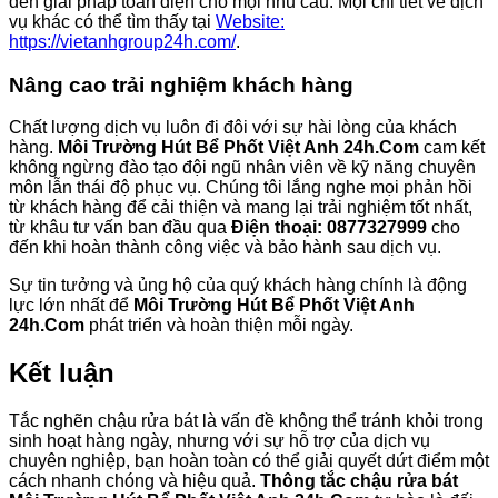
đến giải pháp toàn diện cho mọi nhu cầu. Mọi chi tiết về dịch
vụ khác có thể tìm thấy tại
Website:
https://vietanhgroup24h.com/
.
Nâng cao trải nghiệm khách hàng
Chất lượng dịch vụ luôn đi đôi với sự hài lòng của khách
hàng.
Môi Trường Hút Bể Phốt Việt Anh 24h.Com
cam kết
không ngừng đào tạo đội ngũ nhân viên về kỹ năng chuyên
môn lẫn thái độ phục vụ. Chúng tôi lắng nghe mọi phản hồi
từ khách hàng để cải thiện và mang lại trải nghiệm tốt nhất,
từ khâu tư vấn ban đầu qua
Điện thoại: 0877327999
cho
đến khi hoàn thành công việc và bảo hành sau dịch vụ.
Sự tin tưởng và ủng hộ của quý khách hàng chính là động
lực lớn nhất để
Môi Trường Hút Bể Phốt Việt Anh
24h.Com
phát triển và hoàn thiện mỗi ngày.
Kết luận
Tắc nghẽn chậu rửa bát là vấn đề không thể tránh khỏi trong
sinh hoạt hàng ngày, nhưng với sự hỗ trợ của dịch vụ
chuyên nghiệp, bạn hoàn toàn có thể giải quyết dứt điểm một
cách nhanh chóng và hiệu quả.
Thông tắc chậu rửa bát