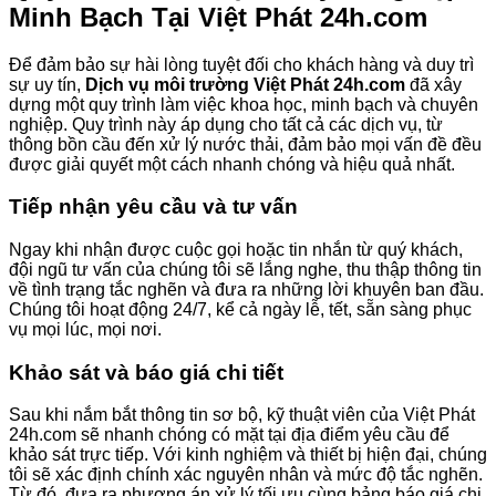
Minh Bạch Tại Việt Phát 24h.com
Để đảm bảo sự hài lòng tuyệt đối cho khách hàng và duy trì
sự uy tín,
Dịch vụ môi trường Việt Phát 24h.com
đã xây
dựng một quy trình làm việc khoa học, minh bạch và chuyên
nghiệp. Quy trình này áp dụng cho tất cả các dịch vụ, từ
thông bồn cầu đến xử lý nước thải, đảm bảo mọi vấn đề đều
được giải quyết một cách nhanh chóng và hiệu quả nhất.
Tiếp nhận yêu cầu và tư vấn
Ngay khi nhận được cuộc gọi hoặc tin nhắn từ quý khách,
đội ngũ tư vấn của chúng tôi sẽ lắng nghe, thu thập thông tin
về tình trạng tắc nghẽn và đưa ra những lời khuyên ban đầu.
Chúng tôi hoạt động 24/7, kể cả ngày lễ, tết, sẵn sàng phục
vụ mọi lúc, mọi nơi.
Khảo sát và báo giá chi tiết
Sau khi nắm bắt thông tin sơ bộ, kỹ thuật viên của Việt Phát
24h.com sẽ nhanh chóng có mặt tại địa điểm yêu cầu để
khảo sát trực tiếp. Với kinh nghiệm và thiết bị hiện đại, chúng
tôi sẽ xác định chính xác nguyên nhân và mức độ tắc nghẽn.
Từ đó, đưa ra phương án xử lý tối ưu cùng bảng báo giá chi