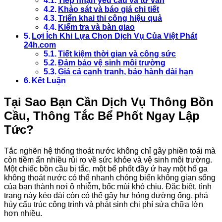
Tiếp nhận yêu cầu và tư vấn
Khảo sát và báo giá chi tiết
Triển khai thi công hiệu quả
Kiểm tra và bàn giao
Lợi Ích Khi Lựa Chọn Dịch Vụ Của Việt Phát
24h.com
Tiết kiệm thời gian và công sức
Đảm bảo vệ sinh môi trường
Giá cả cạnh tranh, bảo hành dài hạn
Kết Luận
Tại Sao Bạn Cần Dịch Vụ Thông Bồn
Cầu, Thông Tắc Bể Phốt Ngay Lập
Tức?
Tắc nghẽn hệ thống thoát nước không chỉ gây phiền toái mà
còn tiềm ẩn nhiều rủi ro về sức khỏe và vệ sinh môi trường.
Một chiếc bồn cầu bị tắc, một bể phốt đầy ứ hay một hố ga
không thoát nước có thể nhanh chóng biến không gian sống
của bạn thành nơi ô nhiễm, bốc mùi khó chịu. Đặc biệt, tình
trạng này kéo dài còn có thể gây hư hỏng đường ống, phá
hủy cấu trúc công trình và phát sinh chi phí sửa chữa lớn
hơn nhiều.