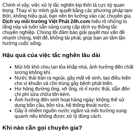
Chính vì vậy, việc xử lý tắc nghẽn kịp thời là cực kỳ quan
trọng. Thay vì tự mình giải quyết bằng các phương pháp tạm
thời, không hiệu quả, bạn nên tin tưởng vào các chuyên gia.
Dịch vụ môi trường Việt Phát 24h.com
hiểu rõ những lo
lắng này và luôn sẵn sàng cung cấp dịch vụ thông tắc
chuyên nghiệp. Chúng tôi đảm bảo giải quyết mọi vấn đề
nhanh chóng, triệt để, không tái phát, giúp bạn an tâm tận
hưởng cuộc sống.
Hậu quả của việc tắc nghẽn lâu dài
Mùi hôi khó chịu lan tỏa khắp nhà, ảnh hưởng đến chất
lượng không khí.
Nước thải tràn ra ngoài, gây mất vệ sinh, tạo điều kiện
cho vi khuẩn và côn trùng gây bệnh phát triển.
Hư hỏng đường ống, vỡ ống, rò rỉ nước thải, dẫn đến
chi phí sửa chữa tốn kém.
Ảnh hưởng đến sinh hoạt hàng ngày: không thể sử
dụng bồn cầu, bồn rửa, hệ thống thoát nước.
Gây ô nhiễm nguồn nước ngầm và môi trường xung
quanh nếu không được xử lý đúng cách.
Khi nào cần gọi chuyên gia?