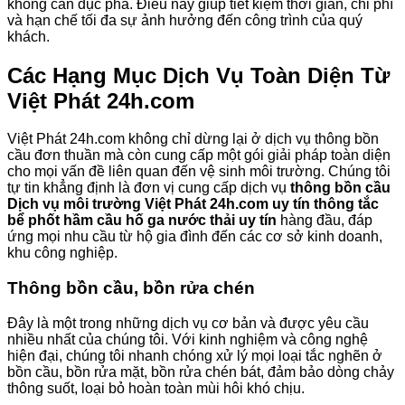
không cần đục phá. Điều này giúp tiết kiệm thời gian, chi phí
và hạn chế tối đa sự ảnh hưởng đến công trình của quý
khách.
Các Hạng Mục Dịch Vụ Toàn Diện Từ
Việt Phát 24h.com
Việt Phát 24h.com không chỉ dừng lại ở dịch vụ thông bồn
cầu đơn thuần mà còn cung cấp một gói giải pháp toàn diện
cho mọi vấn đề liên quan đến vệ sinh môi trường. Chúng tôi
tự tin khẳng định là đơn vị cung cấp dịch vụ
thông bồn cầu
Dịch vụ môi trường Việt Phát 24h.com uy tín thông tắc
bể phốt hầm cầu hố ga nước thải uy tín
hàng đầu, đáp
ứng mọi nhu cầu từ hộ gia đình đến các cơ sở kinh doanh,
khu công nghiệp.
Thông bồn cầu, bồn rửa chén
Đây là một trong những dịch vụ cơ bản và được yêu cầu
nhiều nhất của chúng tôi. Với kinh nghiệm và công nghệ
hiện đại, chúng tôi nhanh chóng xử lý mọi loại tắc nghẽn ở
bồn cầu, bồn rửa mặt, bồn rửa chén bát, đảm bảo dòng chảy
thông suốt, loại bỏ hoàn toàn mùi hôi khó chịu.