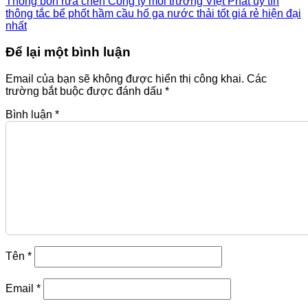
Thông bồn rửa chén Công ty môi trường Việt Phát uy tín
thông tắc bể phốt hầm cầu hố ga nước thải tốt giá rẻ hiện đại
nhất
Để lại một bình luận
Email của bạn sẽ không được hiển thị công khai.
Các
trường bắt buộc được đánh dấu
*
Bình luận
*
Tên
*
Email
*