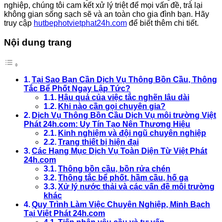
nghiệp, chúng tôi cam kết xử lý triệt để mọi vấn đề, trả lại
không gian sống sạch sẽ và an toàn cho gia đình bạn. Hãy
truy cập
hutbephotvietphat24h.com
để biết thêm chi tiết.
Nội dung trang
Tại Sao Bạn Cần Dịch Vụ Thông Bồn Cầu, Thông
Tắc Bể Phốt Ngay Lập Tức?
Hậu quả của việc tắc nghẽn lâu dài
Khi nào cần gọi chuyên gia?
Dịch Vụ Thông Bồn Cầu Dịch Vụ môi trường Việt
Phát 24h.com: Uy Tín Tạo Nên Thương Hiệu
Kinh nghiệm và đội ngũ chuyên nghiệp
Trang thiết bị hiện đại
Các Hạng Mục Dịch Vụ Toàn Diện Từ Việt Phát
24h.com
Thông bồn cầu, bồn rửa chén
Thông tắc bể phốt, hầm cầu, hố ga
Xử lý nước thải và các vấn đề môi trường
khác
Quy Trình Làm Việc Chuyên Nghiệp, Minh Bạch
Tại Việt Phát 24h.com