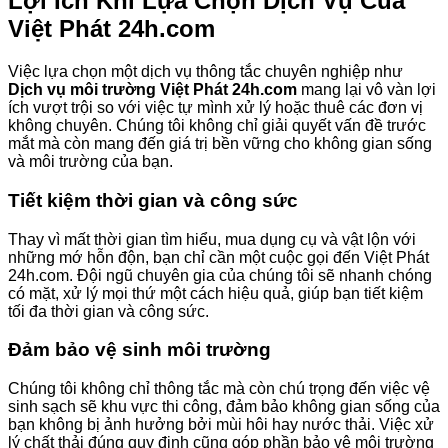
Lợi Ích Khi Lựa Chọn Dịch Vụ Của
Việt Phát 24h.com
Việc lựa chọn một dịch vụ thông tắc chuyên nghiệp như
Dịch vụ môi trường Việt Phát 24h.com
mang lại vô vàn lợi
ích vượt trội so với việc tự mình xử lý hoặc thuê các đơn vị
không chuyên. Chúng tôi không chỉ giải quyết vấn đề trước
mắt mà còn mang đến giá trị bền vững cho không gian sống
và môi trường của bạn.
Tiết kiệm thời gian và công sức
Thay vì mất thời gian tìm hiểu, mua dụng cụ và vật lộn với
những mớ hỗn độn, bạn chỉ cần một cuộc gọi đến Việt Phát
24h.com. Đội ngũ chuyên gia của chúng tôi sẽ nhanh chóng
có mặt, xử lý mọi thứ một cách hiệu quả, giúp bạn tiết kiệm
tối đa thời gian và công sức.
Đảm bảo vệ sinh môi trường
Chúng tôi không chỉ thông tắc mà còn chú trọng đến việc vệ
sinh sạch sẽ khu vực thi công, đảm bảo không gian sống của
bạn không bị ảnh hưởng bởi mùi hôi hay nước thải. Việc xử
lý chất thải đúng quy định cũng góp phần bảo vệ môi trường