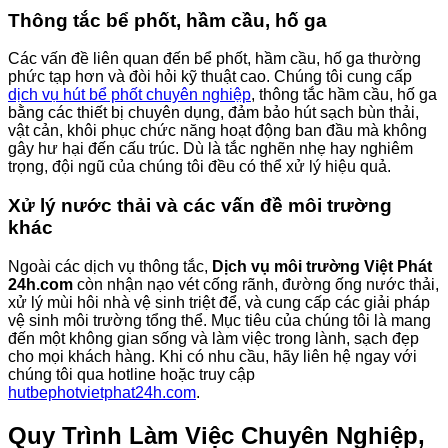
Thông tắc bể phốt, hầm cầu, hố ga
Các vấn đề liên quan đến bể phốt, hầm cầu, hố ga thường
phức tạp hơn và đòi hỏi kỹ thuật cao. Chúng tôi cung cấp
dịch vụ hút bể phốt chuyên nghiệp
, thông tắc hầm cầu, hố ga
bằng các thiết bị chuyên dụng, đảm bảo hút sạch bùn thải,
vật cản, khôi phục chức năng hoạt động ban đầu mà không
gây hư hại đến cấu trúc. Dù là tắc nghẽn nhẹ hay nghiêm
trọng, đội ngũ của chúng tôi đều có thể xử lý hiệu quả.
Xử lý nước thải và các vấn đề môi trường
khác
Ngoài các dịch vụ thông tắc,
Dịch vụ môi trường Việt Phát
24h.com
còn nhận nạo vét cống rãnh, đường ống nước thải,
xử lý mùi hôi nhà vệ sinh triệt để, và cung cấp các giải pháp
vệ sinh môi trường tổng thể. Mục tiêu của chúng tôi là mang
đến một không gian sống và làm việc trong lành, sạch đẹp
cho mọi khách hàng. Khi có nhu cầu, hãy liên hệ ngay với
chúng tôi qua hotline hoặc truy cập
hutbephotvietphat24h.com
.
Quy Trình Làm Việc Chuyên Nghiệp,