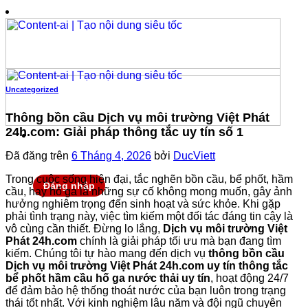
Chuyển
đến
nội
dung
Uncategorized
Thông bồn cầu Dịch vụ môi trường Việt Phát
24h.com: Giải pháp thông tắc uy tín số 1
Đã đăng trên
6 Tháng 4, 2026
bởi
DucViett
Trong cuộc sống hiện đại, tắc nghẽn bồn cầu, bể phốt, hầm
Đăng nhập
cầu, hay hố ga là những sự cố không mong muốn, gây ảnh
hưởng nghiêm trọng đến sinh hoạt và sức khỏe. Khi gặp
phải tình trạng này, việc tìm kiếm một đối tác đáng tin cậy là
vô cùng cần thiết. Đừng lo lắng,
Dịch vụ môi trường Việt
Phát 24h.com
chính là giải pháp tối ưu mà bạn đang tìm
kiếm. Chúng tôi tự hào mang đến dịch vụ
thông bồn cầu
Dịch vụ môi trường Việt Phát 24h.com uy tín thông tắc
bể phốt hầm cầu hố ga nước thải uy tín
, hoạt động 24/7
để đảm bảo hệ thống thoát nước của bạn luôn trong trạng
thái tốt nhất. Với kinh nghiệm lâu năm và đội ngũ chuyên