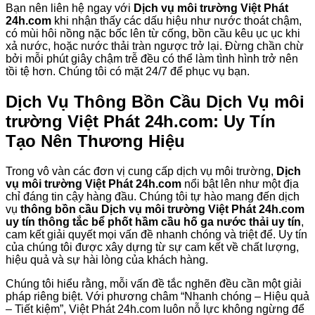
Bạn nên liên hệ ngay với
Dịch vụ môi trường Việt Phát
24h.com
khi nhận thấy các dấu hiệu như nước thoát chậm,
có mùi hôi nồng nặc bốc lên từ cống, bồn cầu kêu ục ục khi
xả nước, hoặc nước thải tràn ngược trở lại. Đừng chần chừ
bởi mỗi phút giây chậm trễ đều có thể làm tình hình trở nên
tồi tệ hơn. Chúng tôi có mặt 24/7 để phục vụ bạn.
Dịch Vụ Thông Bồn Cầu Dịch Vụ môi
trường Việt Phát 24h.com: Uy Tín
Tạo Nên Thương Hiệu
Trong vô vàn các đơn vị cung cấp dịch vụ môi trường,
Dịch
vụ môi trường Việt Phát 24h.com
nổi bật lên như một địa
chỉ đáng tin cậy hàng đầu. Chúng tôi tự hào mang đến dịch
vụ
thông bồn cầu Dịch vụ môi trường Việt Phát 24h.com
uy tín thông tắc bể phốt hầm cầu hố ga nước thải uy tín
,
cam kết giải quyết mọi vấn đề nhanh chóng và triệt để. Uy tín
của chúng tôi được xây dựng từ sự cam kết về chất lượng,
hiệu quả và sự hài lòng của khách hàng.
Chúng tôi hiểu rằng, mỗi vấn đề tắc nghẽn đều cần một giải
pháp riêng biệt. Với phương châm “Nhanh chóng – Hiệu quả
– Tiết kiệm”, Việt Phát 24h.com luôn nỗ lực không ngừng để