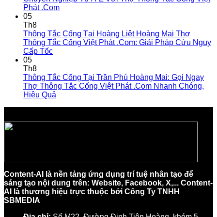
Phát .Com
05
Th8
Thông Tắc Cống Tại Hoàng Liệt Hoàng Mai Thợ
Thông Tắc Cống Việt Phát .Com: Giải Pháp Cứu Nguy
Cấp Tốc
05
Th8
Thông Tắc Cống Tại Trần Phú Hoàng Mai: Gọi Ngay
Thợ Thông Tắc Cống Việt Phát .Com Nhanh Chóng,
Hiệu Quả
Content-AI là nền tảng ứng dụng trí tuệ nhân tạo để
sáng tạo nội dung trên: Website, Facebook, X,... Content-
AI là thương hiệu trực thuộc bởi Công Ty TNHH
SBMEDIA
Địa chỉ:
Số M22, Đường Đinh Tiên Hoàng, khóm 5,