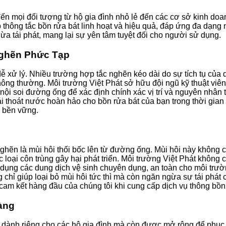
ến mọi đối tượng từ hộ gia đình nhỏ lẻ đến các cơ sở kinh doa
áp thông tắc bồn rửa bát linh hoạt và hiệu quả, đáp ứng đa dạn
ừa tái phát, mang lại sự yên tâm tuyệt đối cho người sử dụng.
Nghẽn Phức Tạp
 xử lý. Nhiều trường hợp tắc nghẽn kéo dài do sự tích tụ của d
hông thường. Môi trường Việt Phát sở hữu đội ngũ kỹ thuật vi
ội soi đường ống để xác định chính xác vị trí và nguyên nhân tắc
hái thoát nước hoàn hảo cho bồn rửa bát của bạn trong thời gia
ả bền vững.
nghẽn là mùi hôi thối bốc lên từ đường ống. Mùi hôi này không c
loại côn trùng gây hại phát triển. Môi trường Việt Phát không ch
sử dụng các dung dịch vệ sinh chuyên dụng, an toàn cho môi tr
 chỉ giúp loại bỏ mùi hôi tức thì mà còn ngăn ngừa sự tái phát 
 cam kết hàng đầu của chúng tôi khi cung cấp dịch vụ thông bồn
àng
hỉ dành riêng cho các hộ gia đình mà còn được mở rộng để phụ