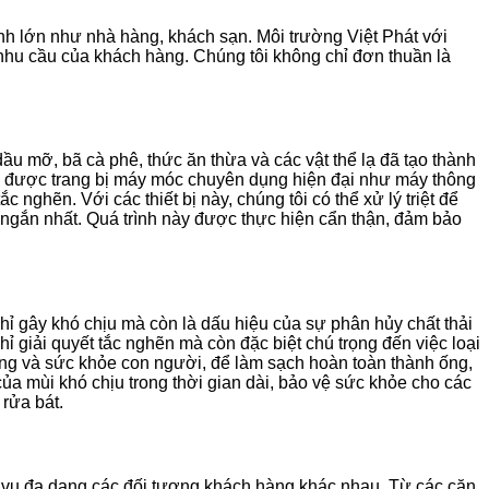
nh lớn như nhà hàng, khách sạn. Môi trường Việt Phát với
g nhu cầu của khách hàng. Chúng tôi không chỉ đơn thuần là
ầu mỡ, bã cà phê, thức ăn thừa và các vật thể lạ đã tạo thành
ên được trang bị máy móc chuyên dụng hiện đại như máy thông
 nghẽn. Với các thiết bị này, chúng tôi có thể xử lý triệt để
n ngắn nhất. Quá trình này được thực hiện cẩn thận, đảm bảo
hỉ gây khó chịu mà còn là dấu hiệu của sự phân hủy chất thải
ỉ giải quyết tắc nghẽn mà còn đặc biệt chú trọng đến việc loại
ường và sức khỏe con người, để làm sạch hoàn toàn thành ống,
của mùi khó chịu trong thời gian dài, bảo vệ sức khỏe cho các
 rửa bát.
c vụ đa dạng các đối tượng khách hàng khác nhau. Từ các căn