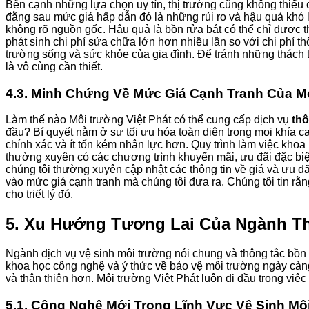
Bên cạnh những lựa chọn uy tín, thị trường cũng không thiếu 
đằng sau mức giá hấp dẫn đó là những rủi ro và hậu quả khó lư
không rõ nguồn gốc. Hậu quả là bồn rửa bát có thể chỉ được t
phát sinh chi phí sửa chữa lớn hơn nhiều lần so với chi phí t
trường sống và sức khỏe của gia đình. Để tránh những thách th
là vô cùng cần thiết.
4.3. Minh Chứng Về Mức Giá Cạnh Tranh Của Mô
Làm thế nào Môi trường Việt Phát có thể cung cấp dịch vụ
thô
đầu? Bí quyết nằm ở sự tối ưu hóa toàn diện trong mọi khía c
chính xác và ít tốn kém nhân lực hơn. Quy trình làm việc khoa
thường xuyên có các chương trình khuyến mãi, ưu đãi đặc biệ
chúng tôi thường xuyên cập nhật các thông tin về giá và ưu đã
vào mức giá cạnh tranh mà chúng tôi đưa ra. Chúng tôi tin rằn
cho triết lý đó.
5. Xu Hướng Tương Lai Của Ngành Th
Ngành dịch vụ vệ sinh môi trường nói chung và thông tắc bồn 
khoa học công nghệ và ý thức về bảo vệ môi trường ngày càn
và thân thiện hơn. Môi trường Việt Phát luôn đi đầu trong việ
5.1. Công Nghệ Mới Trong Lĩnh Vực Vệ Sinh Mô