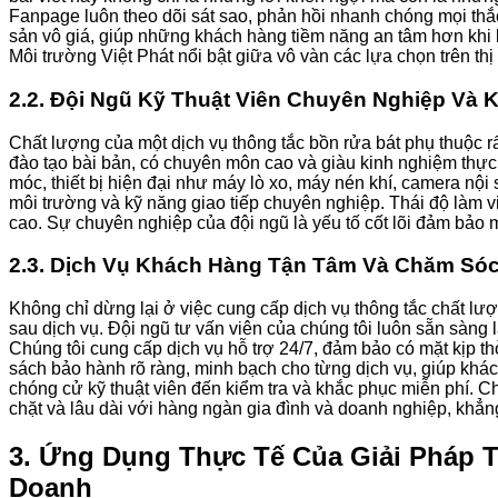
Fanpage luôn theo dõi sát sao, phản hồi nhanh chóng mọi thắc 
sản vô giá, giúp những khách hàng tiềm năng an tâm hơn khi l
Môi trường Việt Phát nổi bật giữa vô vàn các lựa chọn trên thị
2.2. Đội Ngũ Kỹ Thuật Viên Chuyên Nghiệp Và 
Chất lượng của một dịch vụ thông tắc bồn rửa bát phụ thuộc r
đào tạo bài bản, có chuyên môn cao và giàu kinh nghiệm thực t
móc, thiết bị hiện đại như máy lò xo, máy nén khí, camera nội
môi trường và kỹ năng giao tiếp chuyên nghiệp. Thái độ làm v
cao. Sự chuyên nghiệp của đội ngũ là yếu tố cốt lõi đảm bảo m
2.3. Dịch Vụ Khách Hàng Tận Tâm Và Chăm Sóc
Không chỉ dừng lại ở việc cung cấp dịch vụ thông tắc chất lư
sau dịch vụ. Đội ngũ tư vấn viên của chúng tôi luôn sẵn sàng
Chúng tôi cung cấp dịch vụ hỗ trợ 24/7, đảm bảo có mặt kịp th
sách bảo hành rõ ràng, minh bạch cho từng dịch vụ, giúp khác
chóng cử kỹ thuật viên đến kiểm tra và khắc phục miễn phí. 
chặt và lâu dài với hàng ngàn gia đình và doanh nghiệp, khẳng đ
3. Ứng Dụng Thực Tế Của Giải Pháp T
Doanh