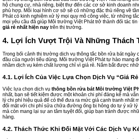
hộ chung cư, nhà riêng, biệt thự đến các cơ sở kinh doanh nh
phù hợp. Mỗi loại hình cơ sở sẽ có những đặc thù riêng về tần
Phát có kinh nghiệm xử lý mọi quy mô công việc, từ những tắ
mọi yêu cầu đã giúp Môi trường Việt Phát trở thành đối tác tin
giá rẻ nhất hiện nay
trên thị trường.
4. Lợi Ích Vượt Trội Và Những Thách
Trong bối cảnh thị trường dịch vụ thông tắc bồn rửa bát ngày
đầu của người tiêu dùng. Môi trường Việt Phát tự hào mang đ
nhầm dịch vụ kém chất lượng chỉ vì giá rẻ. Nắm bắt được những
4.1. Lợi Ích Của Việc Lựa Chọn Dịch Vụ “Giá R
Việc lựa chọn dịch vụ
thông bồn rửa bát Môi trường Việt Phá
nhất, bạn sẽ tiết kiệm được một khoản chi phí đáng kể mà vẫn
lý chi phí hiệu quả để có thể đưa ra mức giá cạnh tranh nhất m
đối mặt với chi phí sửa chữa đường ống bị hỏng do tự ý xử lý s
mà còn mang lại sự an tâm tuyệt đối, giúp bạn tránh được nhữ
hàng.
4.2. Thách Thức Khi Đối Mặt Với Các Dịch Vụ 