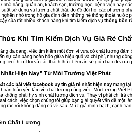
ư nhà hàng, quán ăn, khách sạn, trường học, bệnh viện hay các
 suất sử dụng và lượng chất thải, do đó đòi hỏi các phương phá
c nghẽn nhỏ trong hộ gia đình đến những hệ thống thoát nước p
 cậy của rất nhiều khách hàng khi tìm kiếm dịch vụ
thông bồn rử
 Thức Khi Tìm Kiếm Dịch Vụ Giá Rẻ Ch
 càng đa dạng, việc tìm kiếm một đơn vị vừa có chất lượng đảm
ến sự cân bằng hoàn hảo giữa hiệu quả và chi phí, nhưng đồng
 lợi ích cốt lõi và các thách thức tiềm ẩn sẽ giúp bạn đưa ra 
ẻ Nhất Hiện Nay” Từ Môi Trường Việt Phát
t các bài viết facebook uy tín giá rẻ nhất hiện nay
mang lại 
 hoàn toàn yên tâm về chất lượng công việc. Môi trường Việt Ph
à không phải hy sinh chất lượng dịch vụ. Thay vì phải chi trả ch
ai cách, việc chọn chúng tôi giúp bạn giải quyết vấn đề một lần
ng rắc rối không đáng có về sau. Mức giá minh bạch, cạnh tran
Kém Chất Lượng