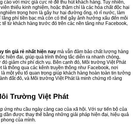
g cáo với mức giá cực rẻ để thu hút khách hàng. Tuy nhiên,
viên thiếu kinh nghiệm, hoặc thậm chí là các hóa chất độc hại
 nghiêm trọng hơn là gây hư hại đường ống, rò rỉ nước, làm
chỉ lãng phí tiền bạc mà còn có thể gây ảnh hưởng xấu đến môi
hực tế từ khách hàng trước đó trên các nền tảng như Facebook,
y tín giá rẻ nhất hiện nay
mà vẫn đảm bảo chất lượng hàng
 hiện đại, giúp quá trình thông tắc diễn ra nhanh chóng,
ừ đó giảm chi phí dịch vụ. Bên cạnh đó, Môi trường Việt Phát
t là thông qua các kênh truyền thông như Facebook, nơi
g là một yếu tố quan trọng giúp khách hàng hoàn toàn tin tưởng
hành đắt đỏ, và Môi trường Việt Phát là minh chứng rõ ràng
ôi Trường Việt Phát
áp ứng nhu cầu ngày càng cao của xã hội. Với sự tiến bộ của
 dần được thay thế bằng những giải pháp hiện đại, hiệu quả
n phong của mình.