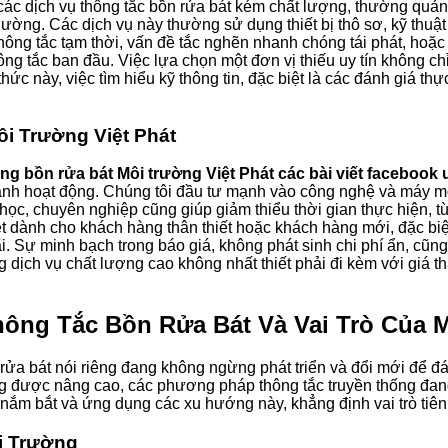
các dịch vụ thông tắc bồn rửa bát kém chất lượng, thường quản
ờng. Các dịch vụ này thường sử dụng thiết bị thô sơ, kỹ thuật 
hông tắc tạm thời, vấn đề tắc nghẽn nhanh chóng tái phát, hoặc
hông tắc ban đầu. Việc lựa chọn một đơn vị thiếu uy tín không 
ức này, việc tìm hiểu kỹ thông tin, đặc biệt là các đánh giá t
i Trường Việt Phát
ng bồn rửa bát Môi trường Việt Phát các bài viết facebook u
ạnh hoạt động. Chúng tôi đầu tư mạnh vào công nghệ và máy móc
 học, chuyên nghiệp cũng giúp giảm thiểu thời gian thực hiện, t
t dành cho khách hàng thân thiết hoặc khách hàng mới, đặc biệ
i. Sự minh bạch trong báo giá, không phát sinh chi phí ẩn, cũn
g dịch vụ chất lượng cao không nhất thiết phải đi kèm với giá t
ông Tắc Bồn Rửa Bát Và Vai Trò Của M
rửa bát nói riêng đang không ngừng phát triển và đổi mới để đ
g được nâng cao, các phương pháp thông tắc truyền thống đang
c nắm bắt và ứng dụng các xu hướng này, khẳng định vai trò tiê
i Trường