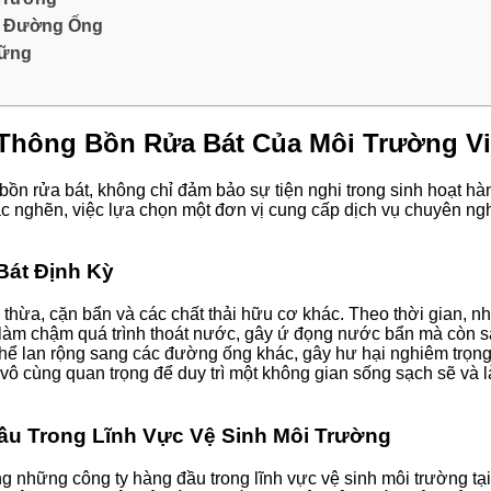
h Đường Ống
Vững
 Thông Bồn Rửa Bát Của Môi Trường Vi
là bồn rửa bát, không chỉ đảm bảo sự tiện nghi trong sinh hoạt
tắc nghẽn, việc lựa chọn một đơn vị cung cấp dịch vụ chuyên ngh
Bát Định Kỳ
 thừa, cặn bẩn và các chất thải hữu cơ khác. Theo thời gian, nh
àm chậm quá trình thoát nước, gây ứ đọng nước bẩn mà còn sản 
ó thể lan rộng sang các đường ống khác, gây hư hại nghiêm trọn
à vô cùng quan trọng để duy trì một không gian sống sạch sẽ và
Đầu Trong Lĩnh Vực Vệ Sinh Môi Trường
ong những công ty hàng đầu trong lĩnh vực vệ sinh môi trường t