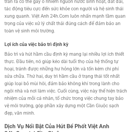
tràn ra có thể gây ô nhiễm nguồn nước sinh hoạt, đất đai,
tác động tiêu cực đến sức khỏe con người và hệ sinh thái
xung quanh. Việt Anh 24h.Com luôn nhấn mạnh tầm quan
trọng của việc xử lý chất thải đúng cách để đảm bảo an
toàn vệ sinh môi trường.
Lợi ích của việc bảo trì định kỳ
Bảo trì và hút hầm cầu định kỳ mang lại nhiều lợi ích thiết
thực. Đầu tiên, nó giúp kéo dài tuổi thọ của hệ thống tự
hoại, tránh được những hư hỏng lớn và tốn kém chi phí
sửa chữa. Thứ hai, duy trì hầm cầu ở trạng thái tốt nhất
giúp loại bỏ mùi hôi, đảm bảo không khí trong lành cho
ngôi nhà và nơi làm việc. Cuối cùng, việc này thể hiện trách
nhiệm của mỗi cá nhân, tổ chức trong việc chung tay bảo
vệ môi trường, góp phần xây dựng một Cần Giuộc sạch
đẹp, văn minh.
Dịch Vụ Nổi Bật Của Hút Bể Phốt Việt Anh