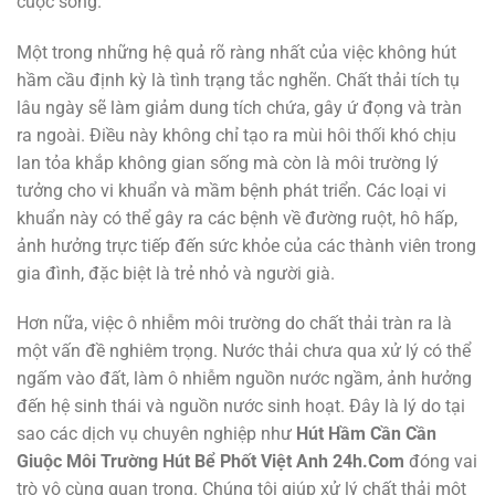
cuộc sống.
Một trong những hệ quả rõ ràng nhất của việc không hút
hầm cầu định kỳ là tình trạng tắc nghẽn. Chất thải tích tụ
lâu ngày sẽ làm giảm dung tích chứa, gây ứ đọng và tràn
ra ngoài. Điều này không chỉ tạo ra mùi hôi thối khó chịu
lan tỏa khắp không gian sống mà còn là môi trường lý
tưởng cho vi khuẩn và mầm bệnh phát triển. Các loại vi
khuẩn này có thể gây ra các bệnh về đường ruột, hô hấp,
ảnh hưởng trực tiếp đến sức khỏe của các thành viên trong
gia đình, đặc biệt là trẻ nhỏ và người già.
Hơn nữa, việc ô nhiễm môi trường do chất thải tràn ra là
một vấn đề nghiêm trọng. Nước thải chưa qua xử lý có thể
ngấm vào đất, làm ô nhiễm nguồn nước ngầm, ảnh hưởng
đến hệ sinh thái và nguồn nước sinh hoạt. Đây là lý do tại
sao các dịch vụ chuyên nghiệp như
Hút Hầm Cần Cần
Giuộc Môi Trường Hút Bể Phốt Việt Anh 24h.Com
đóng vai
trò vô cùng quan trọng. Chúng tôi giúp xử lý chất thải một