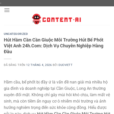
Chuyển
đến
nội
dung
UNCATEGORIZED
Hút Hầm Cần Cần Giuộc Môi Trường Hút Bể Phốt
Việt Anh 24h.Com: Dịch Vụ Chuyên Nghiệp Hàng
Đầu
ĐÃ ĐĂNG TRÊN
12 THÁNG 4, 2026
BỞI
DUCVIETT
Hầm cầu, bể phốt bị đầy ứ là vấn đề nan giải mà nhiều hộ
gia đình và doanh nghiệp tại Cần Giuộc, Long An thường
xuyên đối mặt. Không chỉ gây mùi hôi khó chịu, làm mất vệ
sinh, mà còn tiềm ẩn nguy cơ ô nhiễm môi trường và ảnh
hưởng nghiêm trọng đến sức khỏe cộng đồng. Hiểu được
nỗi lo này, dịch vụ
Hút Hầm Cần Cần Giuộc Môi Trường Hút