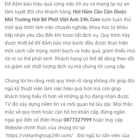
Để đảm bảo hiệu quả công việc tối ưu và mang lại sự an
tâm tuyệt đối cho khách hàng,
Hút Hầm Cần Cần Giuộc
Môi Trường Hút Bể Phốt Việt Anh 24h.Com
luôn tuân thủ
một quy trình làm việc chuyên nghiệp, khoa học từ khâu
tiếp nhận yêu cầu đến khi hoàn tất dịch vụ. Quy trình này
được thiết kế để đảm bảo mọi bước đều được thực hiện
một cách cẩn trọng, minh bạch và hiệu quả, giảm thiểu mọi
rủi ro có thể phát sinh. Khách hàng có thể dễ dàng theo dõi
và giám sát chất lượng dịch vụ mà chúng tôi cung cấp.
Chúng tôi tin rằng, một quy trình rõ ràng không chỉ giúp đội
ngũ kỹ thuật viên làm việc hiệu quả hơn mà còn giúp
khách hàng hiểu rõ hơn về những gì họ đang nhận được.
Từ đó xây dựng niềm tin và mối quan hệ lâu dài. Mọi thắc
mắc về quy trình hoặc cần hỗ trợ khẩn cấp, đừng ngần
ngại gọi đến số điện thoại
0877327999
hoặc truy cập
Website chính thức của chúng tôi tại
`https://vietanhgroup24h.com/`. Đội ngũ tư vấn viên của