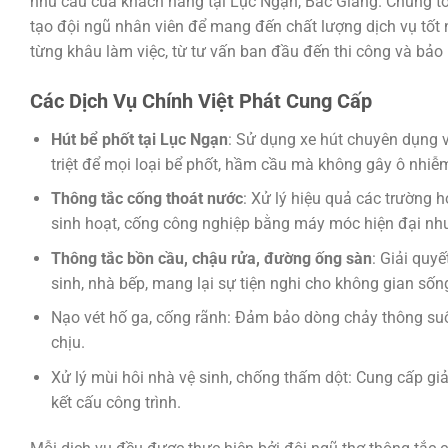
nhu cầu của khách hàng tại Lục Ngạn, Bắc Giang. Chúng t
tạo đội ngũ nhân viên để mang đến chất lượng dịch vụ tốt 
từng khâu làm việc, từ tư vấn ban đầu đến thi công và bảo
Các Dịch Vụ Chính Việt Phát Cung Cấp
Hút bể phốt tại Lục Ngạn
: Sử dụng xe hút chuyên dụng 
triệt để mọi loại bể phốt, hầm cầu mà không gây ô nhiễm
Thông tắc cống thoát nước
: Xử lý hiệu quả các trường 
sinh hoạt, cống công nghiệp bằng máy móc hiện đại như
Thông tắc bồn cầu, chậu rửa, đường ống sàn
: Giải quy
sinh, nhà bếp, mang lại sự tiện nghi cho không gian sốn
Nạo vét hố ga, cống rãnh: Đảm bảo dòng chảy thông suố
chịu.
Xử lý mùi hôi nhà vệ sinh, chống thấm dột: Cung cấp giả
kết cấu công trình.