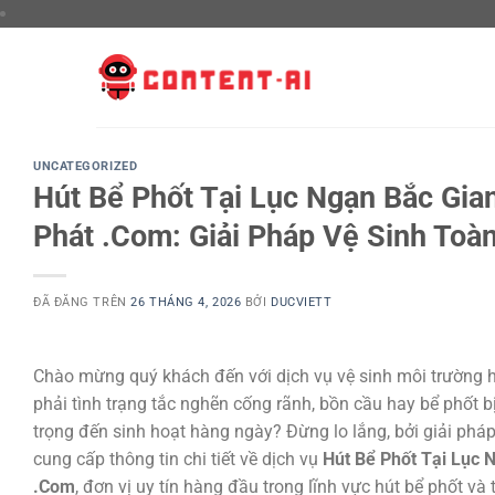
Chuyển
đến
nội
dung
UNCATEGORIZED
Hút Bể Phốt Tại Lục Ngạn Bắc Gia
Phát .Com: Giải Pháp Vệ Sinh Toà
ĐÃ ĐĂNG TRÊN
26 THÁNG 4, 2026
BỞI
DUCVIETT
Chào mừng quý khách đến với dịch vụ vệ sinh môi trường 
phải tình trạng tắc nghẽn cống rãnh, bồn cầu hay bể phốt 
trọng đến sinh hoạt hàng ngày? Đừng lo lắng, bởi giải pháp
cung cấp thông tin chi tiết về dịch vụ
Hút Bể Phốt Tại Lục 
.Com
, đơn vị uy tín hàng đầu trong lĩnh vực hút bể phốt và