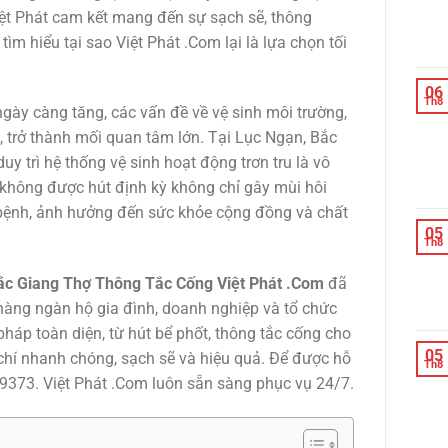
 Việt Phát cam kết mang đến sự sạch sẽ, thông
m hiểu tại sao Việt Phát .Com lại là lựa chọn tối
06
Th8
gày càng tăng, các vấn đề về vệ sinh môi trường,
, trở thành mối quan tâm lớn. Tại Lục Ngạn, Bắc
uy trì hệ thống vệ sinh hoạt động trơn tru là vô
t không được hút định kỳ không chỉ gây mùi hôi
h bệnh, ảnh hưởng đến sức khỏe cộng đồng và chất
05
Th8
ắc Giang Thợ Thông Tắc Cống Việt Phát .Com
đã
a hàng ngàn hộ gia đình, doanh nghiệp và tổ chức
pháp toàn diện, từ hút bể phốt, thông tắc cống cho
05
u chí nhanh chóng, sạch sẽ và hiệu quả. Để được hỗ
Th8
999373. Việt Phát .Com luôn sẵn sàng phục vụ 24/7.