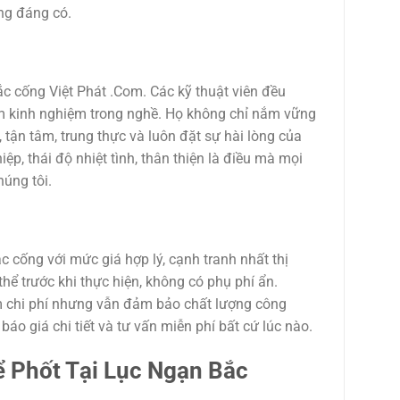
ông đáng có.
tắc cống Việt Phát .Com. Các kỹ thuật viên đều
ăm kinh nghiệm trong nghề. Họ không chỉ nắm vững
tận tâm, trung thực và luôn đặt sự hài lòng của
p, thái độ nhiệt tình, thân thiện là điều mà mọi
úng tôi.
c cống với mức giá hợp lý, cạnh tranh nhất thị
hể trước khi thực hiện, không có phụ phí ẩn.
iệm chi phí nhưng vẫn đảm bảo chất lượng công
áo giá chi tiết và tư vấn miễn phí bất cứ lúc nào.
ể Phốt Tại Lục Ngạn Bắc