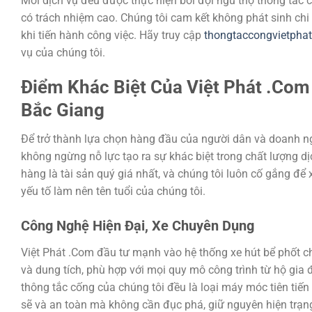
Mỗi dịch vụ đều được thực hiện bởi đội ngũ thợ thông tắc c
có trách nhiệm cao. Chúng tôi cam kết không phát sinh chi 
khi tiến hành công việc. Hãy truy cập
thongtaccongvietpha
vụ của chúng tôi.
Điểm Khác Biệt Của Việt Phát .Com
Bắc Giang
Để trở thành lựa chọn hàng đầu của người dân và doanh ng
không ngừng nỗ lực tạo ra sự khác biệt trong chất lượng dị
hàng là tài sản quý giá nhất, và chúng tôi luôn cố gắng để
yếu tố làm nên tên tuổi của chúng tôi.
Công Nghệ Hiện Đại, Xe Chuyên Dụng
Việt Phát .Com đầu tư mạnh vào hệ thống xe hút bể phốt c
và dung tích, phù hợp với mọi quy mô công trình từ hộ gia 
thông tắc cống của chúng tôi đều là loại máy móc tiên tiế
sẽ và an toàn mà không cần đục phá, giữ nguyên hiện trạng