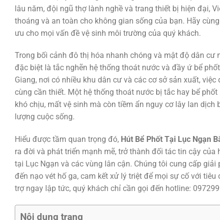
lâu năm, đội ngũ thợ lành nghề và trang thiết bị hiện đại,
thoáng và an toàn cho không gian sống của bạn. Hãy cùng tì
ưu cho mọi vấn đề vệ sinh môi trường của quý khách.
Trong bối cảnh đô thị hóa nhanh chóng và mật độ dân cư n
đặc biệt là tắc nghẽn hệ thống thoát nước và đầy ứ bể phốt
Giang, nơi có nhiều khu dân cư và các cơ sở sản xuất, việc d
cùng cần thiết. Một hệ thống thoát nước bị tắc hay bể phố
khó chịu, mất vệ sinh mà còn tiềm ẩn nguy cơ lây lan dịc
lượng cuộc sống.
Hiểu được tầm quan trọng đó,
Hút Bể Phốt Tại Lục Ngạn B
ra đời và phát triển mạnh mẽ, trở thành đối tác tin cậy củ
tại Lục Ngạn và các vùng lân cận. Chúng tôi cung cấp giải 
đến nạo vét hố ga, cam kết xử lý triệt để mọi sự cố với tiê
trợ ngay lập tức, quý khách chỉ cần gọi đến hotline: 0972
Nội dung trang