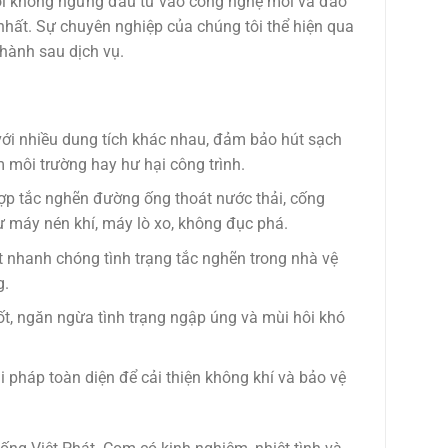
ôi không ngừng đầu tư vào công nghệ mới và đào
nhất. Sự chuyên nghiệp của chúng tôi thể hiện qua
 hành sau dịch vụ.
với nhiều dung tích khác nhau, đảm bảo hút sạch
 môi trường hay hư hại công trình.
hợp tắc nghẽn đường ống thoát nước thải, cống
 máy nén khí, máy lò xo, không đục phá.
ết nhanh chóng tình trạng tắc nghẽn trong nhà vệ
g.
t, ngăn ngừa tình trạng ngập úng và mùi hôi khó
i pháp toàn diện để cải thiện không khí và bảo vệ