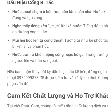
Dấu Hiệu Cống Bị Tắc
Nước thoát chậm ở bồn rửa, bồn tắm, sàn nhà
: Nước kh
đọng và tạo vũng.
Nghe thấy tiếng kêu “ục ục” khi xả nước
: Tiếng động nà
do đường ống bị tắc.
Mùi hôi bốc lên từ cống thoát
: Tương tự như bể phốt, tắ
bị kẹt lại và phân hủy.
Nước tràn ra khỏi miệng cống hoặc hố ga
: Trong trườn
ngược lên và tràn ra ngoài.
Nếu bạn nhận thấy bất kỳ dấu hiệu nào kể trên, đừng ngần
thoại 0972999373 để được kiểm tra và xử lý kịp thời. Chún
phục vấn đề.
Cam Kết Chất Lượng và Hỗ Trợ Khá
Tại Việt Phát .Com, chúng tôi hiểu rằng chất lượng dịch vụ 