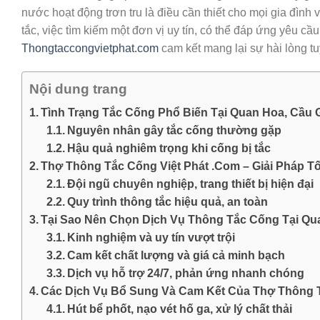
nước hoạt động trơn tru là điều cần thiết cho mọi gia đình 
tắc, việc tìm kiếm một đơn vị uy tín, có thể đáp ứng yêu cầ
Thongtaccongvietphat.com
cam kết mang lại sự hài lòng tu
Nội dung trang
Tình Trạng Tắc Cống Phổ Biến Tại Quan Hoa, Cầu 
Nguyên nhân gây tắc cống thường gặp
Hậu quả nghiêm trọng khi cống bị tắc
Thợ Thông Tắc Cống Việt Phát .Com – Giải Pháp T
Đội ngũ chuyên nghiệp, trang thiết bị hiện đại
Quy trình thông tắc hiệu quả, an toàn
Tại Sao Nên Chọn Dịch Vụ Thông Tắc Cống Tại Qua
Kinh nghiệm và uy tín vượt trội
Cam kết chất lượng và giá cả minh bạch
Dịch vụ hỗ trợ 24/7, phản ứng nhanh chóng
Các Dịch Vụ Bổ Sung Và Cam Kết Của Thợ Thông T
Hút bể phốt, nạo vét hố ga, xử lý chất thải