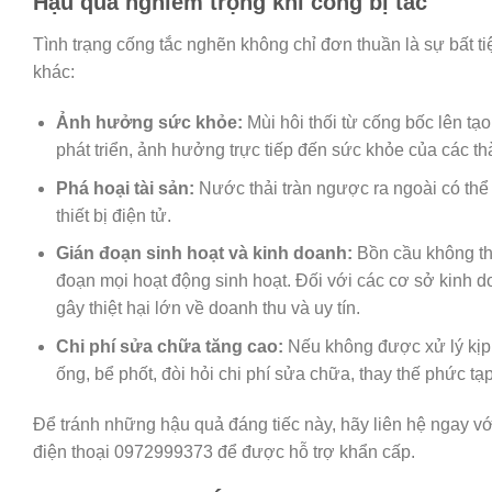
Hậu quả nghiêm trọng khi cống bị tắc
Tình trạng cống tắc nghẽn không chỉ đơn thuần là sự bất t
khác:
Ảnh hưởng sức khỏe:
Mùi hôi thối từ cống bốc lên tạ
phát triển, ảnh hưởng trực tiếp đến sức khỏe của các thà
Phá hoại tài sản:
Nước thải tràn ngược ra ngoài có thể 
thiết bị điện tử.
Gián đoạn sinh hoạt và kinh doanh:
Bồn cầu không th
đoạn mọi hoạt động sinh hoạt. Đối với các cơ sở kinh 
gây thiệt hại lớn về doanh thu và uy tín.
Chi phí sửa chữa tăng cao:
Nếu không được xử lý kịp 
ống, bể phốt, đòi hỏi chi phí sửa chữa, thay thế phức tạ
Để tránh những hậu quả đáng tiếc này, hãy liên hệ ngay v
điện thoại 0972999373 để được hỗ trợ khẩn cấp.