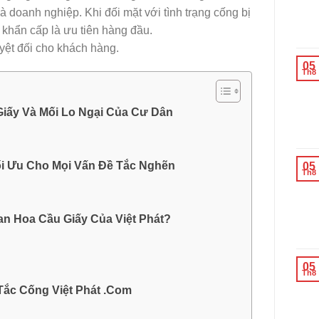
và doanh nghiệp. Khi đối mặt với tình trạng cống bị
u khẩn cấp là ưu tiên hàng đầu.
yệt đối cho khách hàng.
05
Th8
Giấy Và Mối Lo Ngại Của Cư Dân
ối Ưu Cho Mọi Vấn Đề Tắc Nghẽn
05
Th8
n Hoa Cầu Giấy Của Việt Phát?
05
Th8
ắc Cống Việt Phát .Com