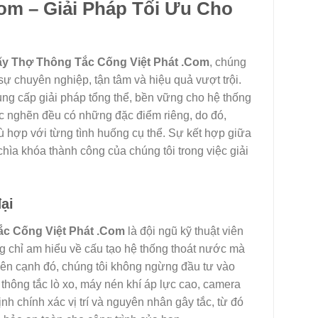
om – Giải Pháp Tối Ưu Cho
iấy Thợ Thông Tắc Cống Việt Phát .Com
, chúng
sự chuyên nghiệp, tận tâm và hiệu quả vượt trội.
ung cấp giải pháp tổng thể, bền vững cho hệ thống
ắc nghẽn đều có những đặc điểm riêng, do đó,
ù hợp với từng tình huống cụ thể. Sự kết hợp giữa
hìa khóa thành công của chúng tôi trong việc giải
ại
c Cống Việt Phát .Com
là đội ngũ kỹ thuật viên
ng chỉ am hiểu về cấu tạo hệ thống thoát nước mà
 Bên cạnh đó, chúng tôi không ngừng đầu tư vào
 thông tắc lò xo, máy nén khí áp lực cao, camera
nh chính xác vị trí và nguyên nhân gây tắc, từ đó