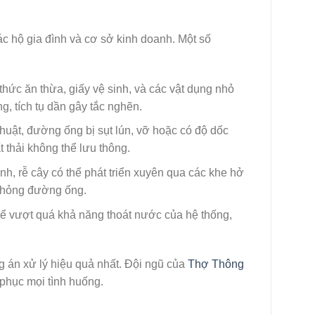
ác hộ gia đình và cơ sở kinh doanh. Một số
hức ăn thừa, giấy vệ sinh, và các vật dụng nhỏ
, tích tụ dần gây tắc nghẽn.
huật, đường ống bị sụt lún, vỡ hoặc có độ dốc
thải không thể lưu thông.
h, rễ cây có thể phát triển xuyên qua các khe hở
ư hỏng đường ống.
 vượt quá khả năng thoát nước của hệ thống,
 án xử lý hiệu quả nhất. Đội ngũ của
Thợ Thông
phục mọi tình huống.