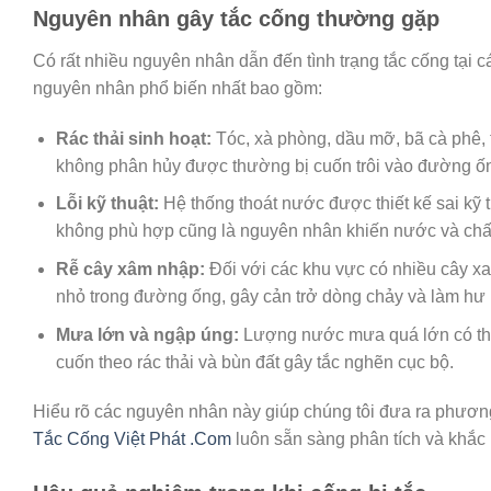
Nguyên nhân gây tắc cống thường gặp
Có rất nhiều nguyên nhân dẫn đến tình trạng tắc cống tại c
nguyên nhân phổ biến nhất bao gồm:
Rác thải sinh hoạt:
Tóc, xà phòng, dầu mỡ, bã cà phê, t
không phân hủy được thường bị cuốn trôi vào đường ống
Lỗi kỹ thuật:
Hệ thống thoát nước được thiết kế sai kỹ t
không phù hợp cũng là nguyên nhân khiến nước và chất 
Rễ cây xâm nhập:
Đối với các khu vực có nhiều cây xan
nhỏ trong đường ống, gây cản trở dòng chảy và làm h
Mưa lớn và ngập úng:
Lượng nước mưa quá lớn có thể
cuốn theo rác thải và bùn đất gây tắc nghẽn cục bộ.
Hiểu rõ các nguyên nhân này giúp chúng tôi đưa ra phương
Tắc Cống Việt Phát .Com
luôn sẵn sàng phân tích và khắc 