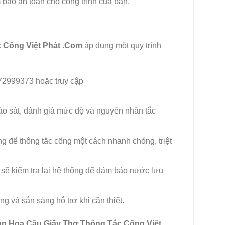
bảo an toàn cho công trình của bạn.
 Cống Việt Phát .Com
áp dụng một quy trình
72999373 hoặc truy cập
hảo sát, đánh giá mức độ và nguyên nhân tắc
g để thông tắc cống một cách nhanh chóng, triệt
 sẽ kiểm tra lại hệ thống để đảm bảo nước lưu
g và sẵn sàng hỗ trợ khi cần thiết.
uan Hoa Cầu Giấy Thợ Thông Tắc Cống Việt