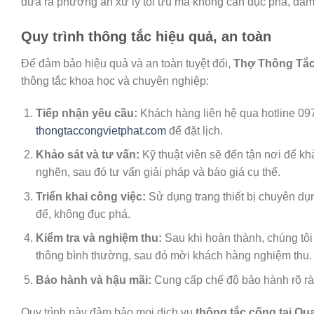
đưa ra phương án xử lý tối ưu mà không cần đục phá, đảm 
Quy trình thông tắc hiệu quả, an toàn
Để đảm bảo hiệu quả và an toàn tuyệt đối,
Thợ Thông Tắc
thông tắc khoa học và chuyên nghiệp:
Tiếp nhận yêu cầu:
Khách hàng liên hệ qua hotline 09
thongtaccongvietphat.com
để đặt lịch.
Khảo sát và tư vấn:
Kỹ thuật viên sẽ đến tận nơi để k
nghẽn, sau đó tư vấn giải pháp và báo giá cụ thể.
Triển khai công việc:
Sử dụng trang thiết bị chuyên dụn
để, không đục phá.
Kiểm tra và nghiệm thu:
Sau khi hoàn thành, chúng tôi
thông bình thường, sau đó mời khách hàng nghiệm thu.
Bảo hành và hậu mãi:
Cung cấp chế độ bảo hành rõ ràn
Quy trình này đảm bảo mọi dịch vụ
thông tắc cống tại Q