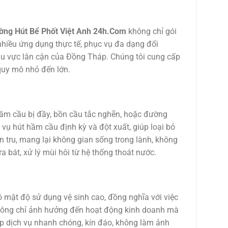
ng Hút Bể Phốt Việt Anh 24h.Com
không chỉ gói
hiều ứng dụng thực tế, phục vụ đa dạng đối
u vực lân cận của Đồng Tháp. Chúng tôi cung cấp
 quy mô nhỏ đến lớn.
hầm cầu bị đầy, bồn cầu tắc nghẽn, hoặc đường
vụ hút hầm cầu định kỳ và đột xuất, giúp loại bỏ
n tru, mang lại không gian sống trong lành, không
a bát, xử lý mùi hôi từ hệ thống thoát nước.
 mật độ sử dụng vệ sinh cao, đồng nghĩa với việc
không chỉ ảnh hưởng đến hoạt động kinh doanh mà
ấp dịch vụ nhanh chóng, kín đáo, không làm ảnh