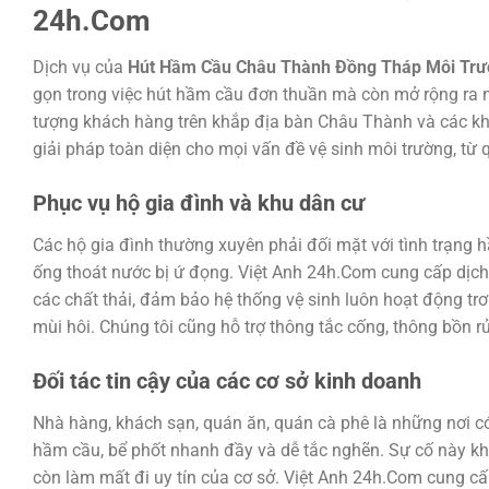
24h.Com
Dịch vụ của
Hút Hầm Cầu Châu Thành Đồng Tháp Môi Trườ
gọn trong việc hút hầm cầu đơn thuần mà còn mở rộng ra n
tượng khách hàng trên khắp địa bàn Châu Thành và các kh
giải pháp toàn diện cho mọi vấn đề vệ sinh môi trường, từ
Phục vụ hộ gia đình và khu dân cư
Các hộ gia đình thường xuyên phải đối mặt với tình trạng 
ống thoát nước bị ứ đọng. Việt Anh 24h.Com cung cấp dịch 
các chất thải, đảm bảo hệ thống vệ sinh luôn hoạt động trơ
mùi hôi. Chúng tôi cũng hỗ trợ thông tắc cống, thông bồn rử
Đối tác tin cậy của các cơ sở kinh doanh
Nhà hàng, khách sạn, quán ăn, quán cà phê là những nơi có
hầm cầu, bể phốt nhanh đầy và dễ tắc nghẽn. Sự cố này 
còn làm mất đi uy tín của cơ sở. Việt Anh 24h.Com cung c