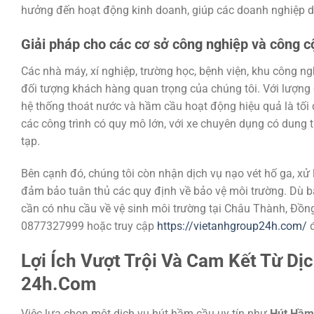
hưởng đến hoạt động kinh doanh, giúp các doanh nghiệp du
Giải pháp cho các cơ sở công nghiệp và công 
Các nhà máy, xí nghiệp, trường học, bệnh viện, khu công 
đối tượng khách hàng quan trọng của chúng tôi. Với lượng ch
hệ thống thoát nước và hầm cầu hoạt động hiệu quả là tối
các công trình có quy mô lớn, với xe chuyên dụng có dung 
tạp.
Bên cạnh đó, chúng tôi còn nhận dịch vụ nạo vét hố ga, xử 
đảm bảo tuân thủ các quy định về bảo vệ môi trường. Dù bạ
cần có nhu cầu về vệ sinh môi trường tại Châu Thành, Đồng 
0877327999 hoặc truy cập
https://vietanhgroup24h.com/
đ
Lợi Ích Vượt Trội Và Cam Kết Từ Dị
24h.Com
Việc lựa chọn một dịch vụ hút hầm cầu uy tín như
Hút Hầm