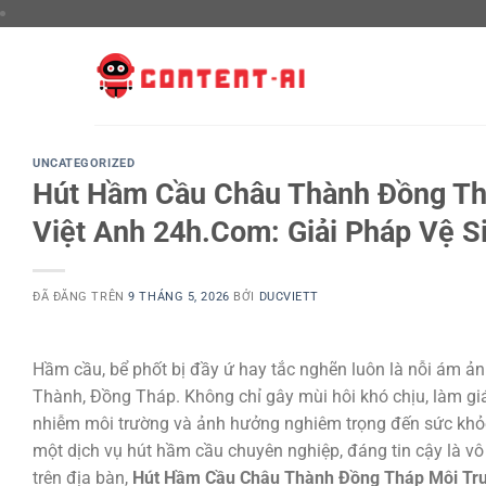
Chuyển
đến
nội
dung
UNCATEGORIZED
Hút Hầm Cầu Châu Thành Đồng Th
Việt Anh 24h.Com: Giải Pháp Vệ Si
ĐÃ ĐĂNG TRÊN
9 THÁNG 5, 2026
BỞI
DUCVIETT
Hầm cầu, bể phốt bị đầy ứ hay tắc nghẽn luôn là nỗi ám ản
Thành, Đồng Tháp. Không chỉ gây mùi hôi khó chịu, làm gi
nhiễm môi trường và ảnh hưởng nghiêm trọng đến sức khỏe. 
một dịch vụ hút hầm cầu chuyên nghiệp, đáng tin cậy là vô
trên địa bàn,
Hút Hầm Cầu Châu Thành Đồng Tháp Môi Trư