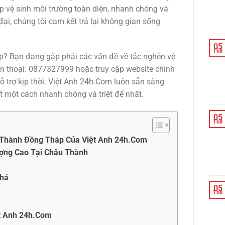
p vệ sinh môi trường toàn diện, nhanh chóng và
đại, chúng tôi cam kết trả lại không gian sống
05
Th8
p? Bạn đang gặp phải các vấn đề về tắc nghẽn vệ
ện thoại: 0877327999 hoặc truy cập website chính
 trợ kịp thời. Việt Anh 24h.Com luôn sẵn sàng
 một cách nhanh chóng và triệt để nhất.
05
Th8
 Thành Đồng Tháp Của Việt Anh 24h.Com
ượng Cao Tại Châu Thành
phá
05
Th8
t Anh 24h.Com