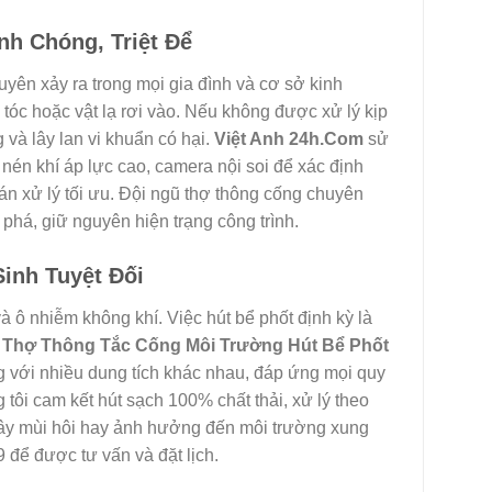
h Chóng, Triệt Để
yên xảy ra trong mọi gia đình và cơ sở kinh
tóc hoặc vật lạ rơi vào. Nếu không được xử lý kịp
g và lây lan vi khuẩn có hại.
Việt Anh 24h.Com
sử
nén khí áp lực cao, camera nội soi để xác định
án xử lý tối ưu. Đội ngũ thợ thông cống chuyên
 phá, giữ nguyên hiện trạng công trình.
inh Tuyệt Đối
 ô nhiễm không khí. Việc hút bể phốt định kỳ là
.
Thợ Thông Tắc Cống Môi Trường Hút Bể Phốt
 với nhiều dung tích khác nhau, đáp ứng mọi quy
tôi cam kết hút sạch 100% chất thải, xử lý theo
 gây mùi hôi hay ảnh hưởng đến môi trường xung
 để được tư vấn và đặt lịch.