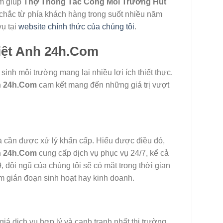
am giúp
Thợ Thông Tắc Cống Môi Trường Hút
chắc từ phía khách hàng trong suốt nhiều năm
vụ tại
website chính thức của chúng tôi
.
Việt Anh 24h.Com
sinh môi trường mang lại nhiều lợi ích thiết thực.
h 24h.Com
cam kết mang đến những giá trị vượt
à cần được xử lý khẩn cấp. Hiểu được điều đó,
h 24h.Com
cung cấp dịch vụ phục vụ 24/7, kể cả
 đội ngũ của chúng tôi sẽ có mặt trong thời gian
m gián đoạn sinh hoạt hay kinh doanh.
iá dịch vụ hợp lý và cạnh tranh nhất thị trường.