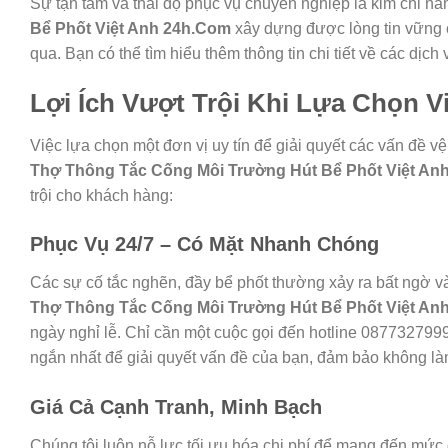
Sự tận tâm và thái độ phục vụ chuyên nghiệp là kim chỉ n
Bể Phốt Việt Anh 24h.Com
xây dựng được lòng tin vững 
qua. Bạn có thể tìm hiểu thêm thông tin chi tiết về các dịch 
Lợi Ích Vượt Trội Khi Lựa Chọn 
Việc lựa chọn một đơn vị uy tín để giải quyết các vấn đề vệ 
Thợ Thông Tắc Cống Môi Trường Hút Bể Phốt Việt An
trội cho khách hàng:
Phục Vụ 24/7 – Có Mặt Nhanh Chóng
Các sự cố tắc nghẽn, đầy bể phốt thường xảy ra bất ngờ v
Thợ Thông Tắc Cống Môi Trường Hút Bể Phốt Việt An
ngày nghỉ lễ. Chỉ cần một cuộc gọi đến hotline 0877327999,
ngắn nhất để giải quyết vấn đề của bạn, đảm bảo không là
Giá Cả Cạnh Tranh, Minh Bạch
Chúng tôi luôn nỗ lực tối ưu hóa chi phí để mang đến mức g