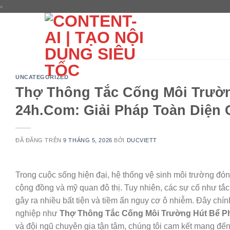
Chuyển
đến
nội
dung
UNCATEGORIZED
Thợ Thông Tắc Cống Môi Trườn
24h.Com: Giải Pháp Toàn Diện 
ĐÃ ĐĂNG TRÊN
9 THÁNG 5, 2026
BỞI
DUCVIETT
Trong cuộc sống hiện đại, hệ thống vệ sinh môi trường đón
cộng đồng và mỹ quan đô thị. Tuy nhiên, các sự cố như tắc 
gây ra nhiều bất tiện và tiềm ẩn nguy cơ ô nhiễm. Đây chính
nghiệp như
Thợ Thông Tắc Cống Môi Trường Hút Bể Ph
và đội ngũ chuyên gia tận tâm, chúng tôi cam kết mang đế