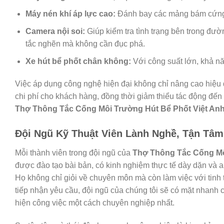
Máy nén khí áp lực cao:
Đánh bay các mảng bám cứng 
Camera nội soi:
Giúp kiểm tra tình trạng bên trong đườn
tắc nghẽn mà không cần đục phá.
Xe hút bể phốt chân không:
Với công suất lớn, khả năn
Việc áp dụng công nghệ hiện đại không chỉ nâng cao hiệu q
chi phí cho khách hàng, đồng thời giảm thiểu tác động đến
Thợ Thông Tắc Cống Môi Trường Hút Bể Phốt Việt An
Đội Ngũ Kỹ Thuật Viên Lành Nghề, Tận Tâm
Mỗi thành viên trong đội ngũ của
Thợ Thông Tắc Cống Mô
được đào tạo bài bản, có kinh nghiệm thực tế dày dặn và a
Họ không chỉ giỏi về chuyên môn mà còn làm việc với tinh t
tiếp nhận yêu cầu, đội ngũ của chúng tôi sẽ có mặt nhanh c
hiện công việc một cách chuyên nghiệp nhất.