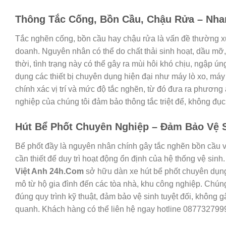
Thông Tắc Cống, Bồn Cầu, Chậu Rửa – Nhan
Tắc nghẽn cống, bồn cầu hay chậu rửa là vấn đề thường xu
doanh. Nguyên nhân có thể do chất thải sinh hoạt, dầu mỡ, 
thời, tình trạng này có thể gây ra mùi hôi khó chịu, ngập ún
dụng các thiết bị chuyên dụng hiện đại như máy lò xo, máy 
chính xác vị trí và mức độ tắc nghẽn, từ đó đưa ra phương 
nghiệp của chúng tôi đảm bảo thông tắc triệt để, không đục
Hút Bể Phốt Chuyên Nghiệp – Đảm Bảo Vệ S
Bể phốt đầy là nguyên nhân chính gây tắc nghẽn bồn cầu và
cần thiết để duy trì hoạt động ổn định của hệ thống vệ sinh
Việt Anh 24h.Com
sở hữu dàn xe hút bể phốt chuyên dụng
mô từ hộ gia đình đến các tòa nhà, khu công nghiệp. Chúng 
đúng quy trình kỹ thuật, đảm bảo vệ sinh tuyệt đối, không
quanh. Khách hàng có thể liên hệ ngay hotline 0877327999