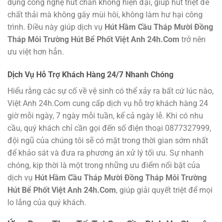
dụng công nghệ hút chân không hiện đại, giúp hút triệt để
chất thải mà không gây mùi hôi, không làm hư hại công
trình. Điều này giúp dịch vụ
Hút Hầm Cầu Tháp Mười Đồng
Tháp Môi Trường Hút Bể Phốt Việt Anh 24h.Com
trở nên
ưu việt hơn hẳn.
Dịch Vụ Hỗ Trợ Khách Hàng 24/7 Nhanh Chóng
Hiểu rằng các sự cố về vệ sinh có thể xảy ra bất cứ lúc nào,
Việt Anh 24h.Com cung cấp dịch vụ hỗ trợ khách hàng 24
giờ mỗi ngày, 7 ngày mỗi tuần, kể cả ngày lễ. Khi có nhu
cầu, quý khách chỉ cần gọi đến số điện thoại 0877327999,
đội ngũ của chúng tôi sẽ có mặt trong thời gian sớm nhất
để khảo sát và đưa ra phương án xử lý tối ưu. Sự nhanh
chóng, kịp thời là một trong những ưu điểm nổi bật của
dịch vụ
Hút Hầm Cầu Tháp Mười Đồng Tháp Môi Trường
Hút Bể Phốt Việt Anh 24h.Com
, giúp giải quyết triệt để mọi
lo lắng của quý khách.