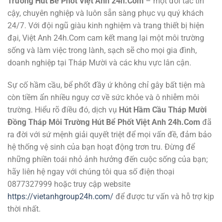
Trường Hút Bể Phốt Việt Anh 24h.Com
– một đối tác tin
cậy, chuyên nghiệp và luôn sẵn sàng phục vụ quý khách
24/7. Với đội ngũ giàu kinh nghiệm và trang thiết bị hiện
đại, Việt Anh 24h.Com cam kết mang lại một môi trường
sống và làm việc trong lành, sạch sẽ cho mọi gia đình,
doanh nghiệp tại Tháp Mười và các khu vực lân cận.
Sự cố hầm cầu, bể phốt đầy ứ không chỉ gây bất tiện mà
còn tiềm ẩn nhiều nguy cơ về sức khỏe và ô nhiễm môi
trường. Hiểu rõ điều đó, dịch vụ
Hút Hầm Cầu Tháp Mười
Đồng Tháp Môi Trường Hút Bể Phốt Việt Anh 24h.Com
đã
ra đời với sứ mệnh giải quyết triệt để mọi vấn đề, đảm bảo
hệ thống vệ sinh của bạn hoạt động trơn tru. Đừng để
những phiền toái nhỏ ảnh hưởng đến cuộc sống của bạn;
hãy liên hệ ngay với chúng tôi qua số điện thoại
0877327999 hoặc truy cập website
https://vietanhgroup24h.com/
để được tư vấn và hỗ trợ kịp
thời nhất.