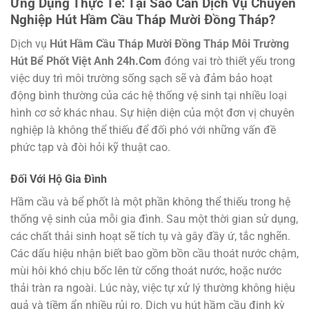
Ứng Dụng Thực Tế: Tại Sao Cần Dịch Vụ Chuyên
Nghiệp Hút Hầm Cầu Tháp Mười Đồng Tháp?
Dịch vụ
Hút Hầm Cầu Tháp Mười Đồng Tháp Môi Trường
Hút Bể Phốt Việt Anh 24h.Com
đóng vai trò thiết yếu trong
việc duy trì môi trường sống sạch sẽ và đảm bảo hoạt
động bình thường của các hệ thống vệ sinh tại nhiều loại
hình cơ sở khác nhau. Sự hiện diện của một đơn vị chuyên
nghiệp là không thể thiếu để đối phó với những vấn đề
phức tạp và đòi hỏi kỹ thuật cao.
Đối Với Hộ Gia Đình
Hầm cầu và bể phốt là một phần không thể thiếu trong hệ
thống vệ sinh của mỗi gia đình. Sau một thời gian sử dụng,
các chất thải sinh hoạt sẽ tích tụ và gây đầy ứ, tắc nghẽn.
Các dấu hiệu nhận biết bao gồm bồn cầu thoát nước chậm,
mùi hôi khó chịu bốc lên từ cống thoát nước, hoặc nước
thải tràn ra ngoài. Lúc này, việc tự xử lý thường không hiệu
quả và tiềm ẩn nhiều rủi ro. Dịch vụ hút hầm cầu định kỳ