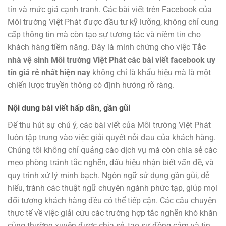
tín và mức giá cạnh tranh. Các bài viết trên Facebook của
Môi trường Việt Phát được đầu tư kỹ lưỡng, không chỉ cung
cấp thông tin mà còn tạo sự tương tác và niềm tin cho
khách hàng tiềm năng. Đây là minh chứng cho việc
Tắc
nhà vệ sinh Môi trường Việt Phát các bài viết facebook uy
tín giá rẻ nhất hiện nay
không chỉ là khẩu hiệu mà là một
chiến lược truyền thông có định hướng rõ ràng.
Nội dung bài viết hấp dẫn, gần gũi
Để thu hút sự chú ý, các bài viết của Môi trường Việt Phát
luôn tập trung vào việc giải quyết nỗi đau của khách hàng.
Chúng tôi không chỉ quảng cáo dịch vụ mà còn chia sẻ các
mẹo phòng tránh tắc nghẽn, dấu hiệu nhận biết vấn đề, và
quy trình xử lý minh bạch. Ngôn ngữ sử dụng gần gũi, dễ
hiểu, tránh các thuật ngữ chuyên ngành phức tạp, giúp mọi
đối tượng khách hàng đều có thể tiếp cận. Các câu chuyện
thực tế về việc giải cứu các trường hợp tắc nghẽn khó khăn
cũng thường xuyên được chia sẻ, tạo sự đồng cảm và tin