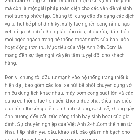
24h.Com
không chỉ đơn thuần là một dịch vụ hút bể phốt
mà còn là một giải pháp toàn diện cho các vấn đề vệ sinh
môi trường phức tạp. Chúng tôi cung cấp đa dạng các dịch
vụ từ hút bể phốt định kỳ, xử lý tắc nghẽn cống rãnh, nạo
vét hố ga cho đến thông tắc bồn cầu, chậu rửa, đảm bảo
mọi ngóc ngách trong hệ thống thoát nước của bạn luôn
hoạt động trơn tru. Mục tiêu của Việt Anh 24h.Com là
mang đến sự tiện nghi và yên tâm tuyệt đối cho khách
hàng.
Đơn vị chúng tôi đầu tư mạnh vào hệ thống trang thiết bị
hiện đại, bao gồm các loại xe hút bể phốt chuyên dụng với
nhiều dung tích khác nhau, máy bơm công suất lớn và các
dụng cụ thông tắc tiên tiến, không đục phá. Điều này giúp
quá trình thi công diễn ra nhanh chóng, sạch sẽ, không gây
ảnh hưởng đến cấu trúc công trình hay sinh hoạt của gia
đình. Sự chuyên nghiệp của Việt Anh 24h.Com thể hiện từ
khâu tiếp nhận yêu cầu, khảo sát, báo giá minh bạch cho
đến khi hoàn thành công việc và bàn giao.