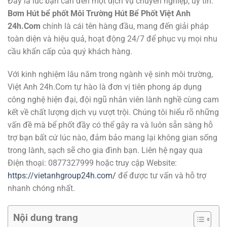
Đây là lúc bạn cần đến một dịch vụ chuyên nghiệp, uy tín.
Bơm Hút bể phốt Môi Trường Hút Bể Phốt Việt Anh
24h.Com
chính là cái tên hàng đầu, mang đến giải pháp
toàn diện và hiệu quả, hoạt động 24/7 để phục vụ mọi nhu
cầu khẩn cấp của quý khách hàng.
Với kinh nghiệm lâu năm trong ngành vệ sinh môi trường,
Việt Anh 24h.Com tự hào là đơn vị tiên phong áp dụng
công nghệ hiện đại, đội ngũ nhân viên lành nghề cùng cam
kết về chất lượng dịch vụ vượt trội. Chúng tôi hiểu rõ những
vấn đề mà bể phốt đầy có thể gây ra và luôn sẵn sàng hỗ
trợ bạn bất cứ lúc nào, đảm bảo mang lại không gian sống
trong lành, sạch sẽ cho gia đình bạn. Liên hệ ngay qua
Điện thoại: 0877327999 hoặc truy cập Website:
https://vietanhgroup24h.com/
để được tư vấn và hỗ trợ
nhanh chóng nhất.
Nội dung trang