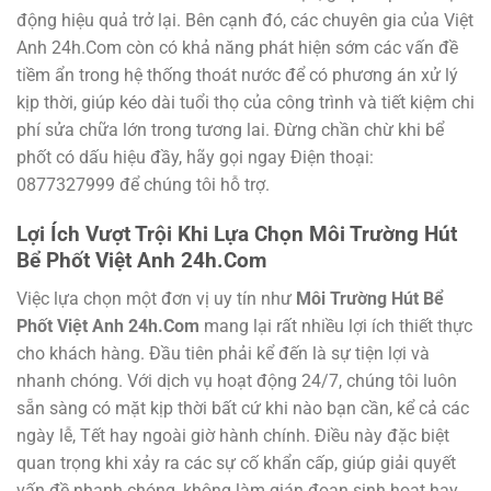
động hiệu quả trở lại. Bên cạnh đó, các chuyên gia của Việt
Anh 24h.Com còn có khả năng phát hiện sớm các vấn đề
tiềm ẩn trong hệ thống thoát nước để có phương án xử lý
kịp thời, giúp kéo dài tuổi thọ của công trình và tiết kiệm chi
phí sửa chữa lớn trong tương lai. Đừng chần chừ khi bể
phốt có dấu hiệu đầy, hãy gọi ngay Điện thoại:
0877327999 để chúng tôi hỗ trợ.
Lợi Ích Vượt Trội Khi Lựa Chọn Môi Trường Hút
Bể Phốt Việt Anh 24h.Com
Việc lựa chọn một đơn vị uy tín như
Môi Trường Hút Bể
Phốt Việt Anh 24h.Com
mang lại rất nhiều lợi ích thiết thực
cho khách hàng. Đầu tiên phải kể đến là sự tiện lợi và
nhanh chóng. Với dịch vụ hoạt động 24/7, chúng tôi luôn
sẵn sàng có mặt kịp thời bất cứ khi nào bạn cần, kể cả các
ngày lễ, Tết hay ngoài giờ hành chính. Điều này đặc biệt
quan trọng khi xảy ra các sự cố khẩn cấp, giúp giải quyết
vấn đề nhanh chóng, không làm gián đoạn sinh hoạt hay