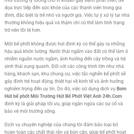
môi trường lý tưởng cho vi khuẩn gây bệnh phát triển, đe
dọa trực tiếp đến sức khỏe của các thành viên trong gia
đình, đặc biệt là trẻ nhỏ và người già. Việc tự ý xử lý tại nhà
thường không hiệu quả và thậm chí có thể làm tình trạng
trở nên tồi tệ hơn.
Một bể phốt không được hút định kỳ có thể gây ra những
hậu quả khôn lường. Nước thải ngấm vào đất có thể làm ô
nhiễm nguồn nước ngầm, ảnh hưởng đến cây trồng và hệ
sinh thái xung quanh. Đối với các công trình lớn như nhà
hàng, khách sạn, khu chung cư, việc tắc nghẽn bể phốt sẽ
gây đình trệ hoạt động, thiệt hại về kinh tế và ảnh hưởng
nghiêm trọng đến uy tín. Do đó, việc sử dụng dịch vụ
Bơm
Hút bể phốt Môi Trường Hút Bể Phốt Việt Anh 24h.Com
định kỳ là giải pháp tối ưu, giúp ngăn ngừa các sự cố và
bảo vệ môi trường sống.
Dịch vụ chuyên nghiệp của chúng tôi đảm bảo loại bỏ
hoàn toàn các chất thải rắn và bùn cặn, giúp bể phốt hoạt