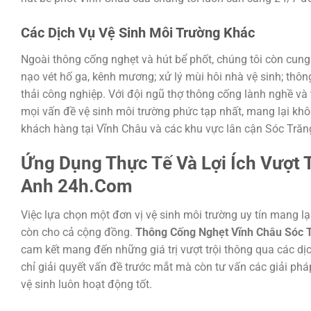
Các Dịch Vụ Vệ Sinh Môi Trường Khác
Ngoài thông cống nghẹt và hút bể phốt, chúng tôi còn cung
nạo vét hố ga, kênh mương; xử lý mùi hôi nhà vệ sinh; thôn
thải công nghiệp. Với đội ngũ thợ thông cống lành nghề và tr
mọi vấn đề vệ sinh môi trường phức tạp nhất, mang lại khô
khách hàng tại Vĩnh Châu và các khu vực lân cận Sóc Trăn
Ứng Dụng Thực Tế Và Lợi Ích Vượt 
Anh 24h.Com
Việc lựa chọn một đơn vị vệ sinh môi trường uy tín mang lại
còn cho cả cộng đồng.
Thông Cống Nghẹt Vĩnh Châu Sóc T
cam kết mang đến những giá trị vượt trội thông qua các dị
chỉ giải quyết vấn đề trước mắt mà còn tư vấn các giải ph
vệ sinh luôn hoạt động tốt.