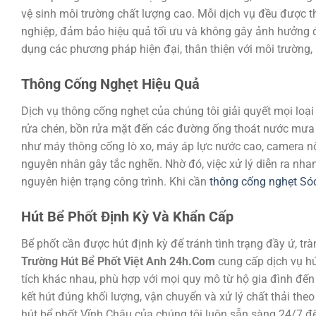
vệ sinh môi trường chất lượng cao. Mỗi dịch vụ đều được t
nghiệp, đảm bảo hiệu quả tối ưu và không gây ảnh hưởng đế
dụng các phương pháp hiện đại, thân thiện với môi trường, 
Thông Cống Nghẹt Hiệu Quả
Dịch vụ thông cống nghẹt của chúng tôi giải quyết mọi loại
rửa chén, bồn rửa mặt đến các đường ống thoát nước mưa l
như máy thông cống lò xo, máy áp lực nước cao, camera nội
nguyên nhân gây tắc nghẽn. Nhờ đó, việc xử lý diễn ra nha
nguyên hiện trạng công trình. Khi cần
thông cống nghẹt Só
Hút Bể Phốt Định Kỳ Và Khẩn Cấp
Bể phốt cần được hút định kỳ để tránh tình trạng đầy ứ, trà
Trường Hút Bể Phốt Việt Anh 24h.Com
cung cấp dịch vụ hú
tích khác nhau, phù hợp với mọi quy mô từ hộ gia đình đế
kết hút đúng khối lượng, vận chuyển và xử lý chất thải the
hút bể phốt Vĩnh Châu của chúng tôi luôn sẵn sàng 24/7 đ