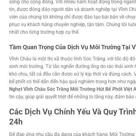
sống cho cộng đồng. Với nhiều năm hoạt động trong ngành
tín, được đông đảo người dân và doanh nghiệp tại Vĩnh Châ
viên của chúng tôi không chỉ được đào tạo bài bản về ch
phục vụ khách hàng chuyên nghiệp, tận tâm. Chúng tôi luôn
nhất cho từng trường hợp cụ thể.
Tầm Quan Trọng Của Dịch Vụ Môi Trường Tại V
Vĩnh Châu là một thị xã thuộc tỉnh Sóc Trăng, với tốc độ đ
sinh môi trường. Từ tắc nghẽn đường ống do rác thải sinh 
khó chịu, tất cả đều cần được xử lý kịp thời và đúng cách. 
bể phốt có thể dẫn đến hậu quả nghiêm trọng hơn như ngập
Nghẹt Vĩnh Châu Sóc Trăng Môi Trường Hút Bể Phốt Việt
tin cậy, giúp giải quyết triệt để những lo lắng này, đảm b
Các Dịch Vụ Chính Yếu Và Quy Trìn
24h
Để đáp ứng nhu cầu đa dạng của khách hàng, Môi Trường V