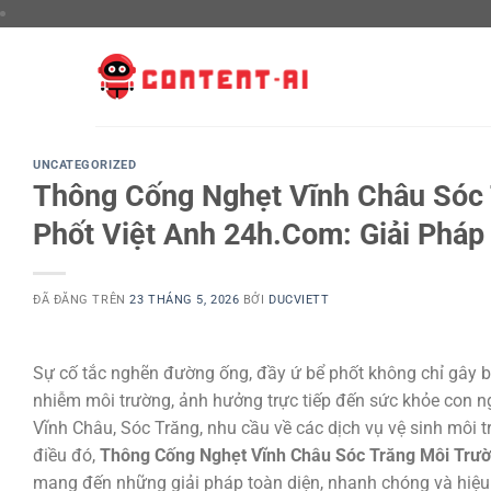
Chuyển
đến
nội
dung
UNCATEGORIZED
Thông Cống Nghẹt Vĩnh Châu Sóc 
Phốt Việt Anh 24h.Com: Giải Pháp
ĐÃ ĐĂNG TRÊN
23 THÁNG 5, 2026
BỞI
DUCVIETT
Sự cố tắc nghẽn đường ống, đầy ứ bể phốt không chỉ gây bấ
nhiễm môi trường, ảnh hưởng trực tiếp đến sức khỏe con ng
Vĩnh Châu, Sóc Trăng, nhu cầu về các dịch vụ vệ sinh môi t
điều đó,
Thông Cống Nghẹt Vĩnh Châu Sóc Trăng Môi Trườ
mang đến những giải pháp toàn diện, nhanh chóng và hiệu