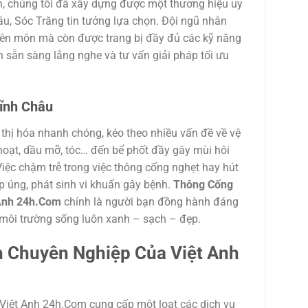
, chúng tôi đã xây dựng được một thương hiệu uy
u, Sóc Trăng tin tưởng lựa chọn. Đội ngũ nhân
uyên môn mà còn được trang bị đầy đủ các kỹ năng
 sẵn sàng lắng nghe và tư vấn giải pháp tối ưu
ĩnh Châu
ô thị hóa nhanh chóng, kéo theo nhiều vấn đề về vệ
hoạt, dầu mỡ, tóc… đến bể phốt đầy gây mùi hôi
Việc chậm trễ trong việc thông cống nghẹt hay hút
 úng, phát sinh vi khuẩn gây bệnh.
Thông Cống
 Anh 24h.Com
chính là người bạn đồng hành đáng
ảo môi trường sống luôn xanh – sạch – đẹp.
h Chuyên Nghiệp Của Việt Anh
iệt Anh 24h.Com cung cấp một loạt các dịch vụ