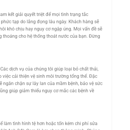
m kết giải quyết triệt để mọi tình trạng tắc
ố phức tạp do lắng đọng lâu ngày. Khách hàng sẽ
 hôi khó chịu hay nguy cơ ngập úng. Mọi vấn đề sẽ
ông thoáng cho hệ thống thoát nước của bạn. Đừng
ác dịch vụ của chúng tôi giúp loại bỏ chất thải,
 việc cải thiện vệ sinh môi trường tổng thể. Đặc
h sẽ ngăn chặn sự lây lan của mầm bệnh, bảo vệ sức
cũng giúp giảm thiểu nguy cơ mắc các bệnh về
hể làm tình hình tệ hơn hoặc tốn kém chi phí sửa