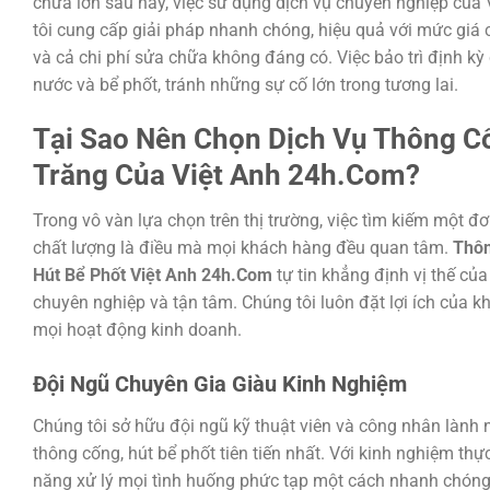
chữa lớn sau này, việc sử dụng dịch vụ chuyên nghiệp của
tôi cung cấp giải pháp nhanh chóng, hiệu quả với mức giá c
và cả chi phí sửa chữa không đáng có. Việc bảo trì định kỳ
nước và bể phốt, tránh những sự cố lớn trong tương lai.
Tại Sao Nên Chọn Dịch Vụ Thông C
Trăng Của Việt Anh 24h.Com?
Trong vô vàn lựa chọn trên thị trường, việc tìm kiếm một đơ
chất lượng là điều mà mọi khách hàng đều quan tâm.
Thôn
Hút Bể Phốt Việt Anh 24h.Com
tự tin khẳng định vị thế củ
chuyên nghiệp và tận tâm. Chúng tôi luôn đặt lợi ích của k
mọi hoạt động kinh doanh.
Đội Ngũ Chuyên Gia Giàu Kinh Nghiệm
Chúng tôi sở hữu đội ngũ kỹ thuật viên và công nhân lành 
thông cống, hút bể phốt tiên tiến nhất. Với kinh nghiệm th
năng xử lý mọi tình huống phức tạp một cách nhanh chóng 