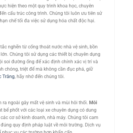
hực hiện theo một quy trình khoa học, chuyên
n cấu trúc công trình. Chúng tôi luôn ưu tiên sử
hạn chế tối đa việc sử dụng hóa chất độc hại.
 tắc nghẽn từ cống thoát nước nhà vệ sinh, bồn
ớn. Chúng tôi sử dụng các thiết bị chuyên dụng
 soi đường ống để xác định chính xác vị trí và
nh chóng, triệt để mà không cần đục phá, giữ
c Trăng
, hãy nhớ đến chúng tôi.
n ra ngoài gây mất vệ sinh và mùi hôi thối.
Môi
t bể phốt với các loại xe chuyên dụng có dung
n các cơ sở kinh doanh, nhà máy. Chúng tôi cam
o đúng quy định pháp luật về môi trường. Dịch vụ
ể phục vụ các trường hợp khẩn cấp.