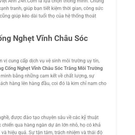
 Việt Anh 24h.Com là lựa chọn thông minh. Chúng
ạnh tranh, giúp bạn tiết kiệm thời gian, công sức
 cũng giúp kéo dài tuổi thọ của hệ thống thoát
ống Nghẹt Vĩnh Châu Sóc
n vị cung cấp dịch vụ vệ sinh môi trường uy tín,
g Cống Nghẹt Vĩnh Châu Sóc Trăng Môi Trường
a mình bằng những cam kết về chất lượng, sự
hách hàng lên hàng đầu, coi đó là kim chỉ nam cho
nghề, được đào tạo chuyên sâu về các kỹ thuật
ực chiến qua hàng ngàn dự án lớn nhỏ, họ có khả
và hiệu quả. Sự tận tâm, trách nhiệm và thái độ