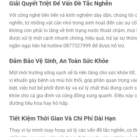
Giải Quyết Triệt Để Vấn Đề Tắc Nghẽn
Với công nghệ tiên tiến và kinh nghiệm dày dặn, chúng tôi ca
nghẽn, từ những vật cản nhỏ trong sinh hoạt đến các sự c
không còn phải lo lắng về tình trạng nước thoát chậm, mùi
được xử lý một cách nhanh chóng, hiệu quả, trả lại sự th
ngần ngại liên hệ hotline 0877327999 để được hỗ trợ.
Đảm Bảo Vệ Sinh, An Toàn Sức Khỏe
Một môi trường sống sạch sẽ là nền tảng cho sức khỏe tốt. C
vi khuẩn gây bệnh và mùi hôi thối, góp phần quan trọng vào
biệt, việc hút bể phốt định kỳ và xử lý chất thải đúng các
khỏe cho cả gia đình và cộng đồng xung quanh. Điều này 
đường tiêu hóa hay hô hấp.
Tiết Kiệm Thời Gian Và Chi Phí Dài Hạn
Thay vì tự mình loay hoay xử lý các vấn đề tắc nghẽn, có t