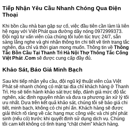
Tiếp Nhận Yêu Cầu Nhanh Chóng Qua Điện
Thoại
Khi bồn cầu nhà bạn gặp sự cố, việc đầu tiên cần làm là liên
hệ ngay với Việt Phát qua đường dây nóng 0972999373.
Đội ngũ tư vấn viên của chúng tôi luôn túc trực 24/7, sẵn
sàng lắng nghe và ghi nhận thông tin chi tiết về tình trạng tắc
nghẽn, địa chỉ và thời gian mong muốn. Thông tin về
Thông
Tắc Bồn Cầu Tại Thanh Trì Hà Nội Thợ Thông Tắc Cống
Việt Phát .Com
sẽ được cung cấp đầy đủ.
Khảo Sát, Báo Giá Minh Bạch
Sau khi tiếp nhận yêu cầu, đội ngũ kỹ thuật viên của Việt
Phát sẽ nhanh chóng có mặt tại địa chỉ khách hàng ở Thanh
Trì. Họ sẽ tiến hành khảo sát trực tiếp, đánh giá mức độ tắc
nghẽn, xác định nguyên nhân và đưa ra phương án xử lý tối
ưu nhất. Dựa trên kết quả khảo sát, chúng tôi sẽ báo giá chi
tiết, minh bạch, không có chi phí ẩn. Khách hàng sẽ được
giải thích rõ ràng về các hạng mục công việc và chi phí phát
sinh (nếu có) trước khi quyết định sử dụng dịch vụ. Chúng
tôi cam kết không có tình trạng “chặt chém” khách hàng.