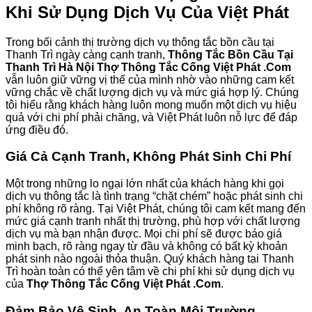
Khi Sử Dụng Dịch Vụ Của Việt Phát
Trong bối cảnh thị trường dịch vụ thông tắc bồn cầu tại
Thanh Trì ngày càng cạnh tranh,
Thông Tắc Bồn Cầu Tại
Thanh Trì Hà Nội Thợ Thông Tắc Cống Việt Phát .Com
vẫn luôn giữ vững vị thế của mình nhờ vào những cam kết
vững chắc về chất lượng dịch vụ và mức giá hợp lý. Chúng
tôi hiểu rằng khách hàng luôn mong muốn một dịch vụ hiệu
quả với chi phí phải chăng, và Việt Phát luôn nỗ lực để đáp
ứng điều đó.
Giá Cả Cạnh Tranh, Không Phát Sinh Chi Phí
Một trong những lo ngại lớn nhất của khách hàng khi gọi
dịch vụ thông tắc là tình trạng “chặt chém” hoặc phát sinh chi
phí không rõ ràng. Tại Việt Phát, chúng tôi cam kết mang đến
mức giá cạnh tranh nhất thị trường, phù hợp với chất lượng
dịch vụ mà bạn nhận được. Mọi chi phí sẽ được báo giá
minh bạch, rõ ràng ngay từ đầu và không có bất kỳ khoản
phát sinh nào ngoài thỏa thuận. Quý khách hàng tại Thanh
Trì hoàn toàn có thể yên tâm về chi phí khi sử dụng dịch vụ
của
Thợ Thông Tắc Cống Việt Phát .Com
.
Đảm Bảo Vệ Sinh, An Toàn Môi Trường