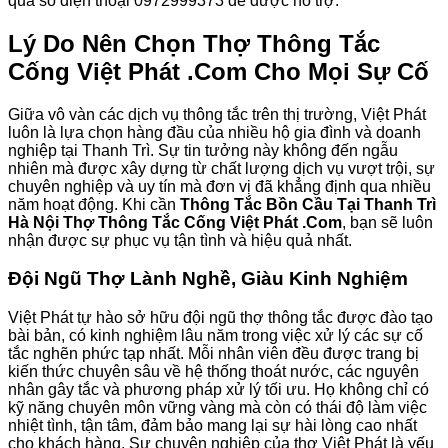
qua số điện thoại 0972999373 để được hỗ trợ.
Lý Do Nên Chọn
Thợ Thông Tắc
Cống Việt Phát .Com
Cho Mọi Sự Cố
Giữa vô vàn các dịch vụ thông tắc trên thị trường, Việt Phát
luôn là lựa chọn hàng đầu của nhiều hộ gia đình và doanh
nghiệp tại Thanh Trì. Sự tin tưởng này không đến ngẫu
nhiên mà được xây dựng từ chất lượng dịch vụ vượt trội, sự
chuyên nghiệp và uy tín mà đơn vị đã khẳng định qua nhiều
năm hoạt động. Khi cần
Thông Tắc Bồn Cầu Tại Thanh Trì
Hà Nội Thợ Thông Tắc Cống Việt Phát .Com
, bạn sẽ luôn
nhận được sự phục vụ tận tình và hiệu quả nhất.
Đội Ngũ Thợ Lành Nghề, Giàu Kinh Nghiệm
Việt Phát tự hào sở hữu đội ngũ thợ thông tắc được đào tạo
bài bản, có kinh nghiệm lâu năm trong việc xử lý các sự cố
tắc nghẽn phức tạp nhất. Mỗi nhân viên đều được trang bị
kiến thức chuyên sâu về hệ thống thoát nước, các nguyên
nhân gây tắc và phương pháp xử lý tối ưu. Họ không chỉ có
kỹ năng chuyên môn vững vàng mà còn có thái độ làm việc
nhiệt tình, tận tâm, đảm bảo mang lại sự hài lòng cao nhất
cho khách hàng. Sự chuyên nghiệp của thợ Việt Phát là yếu