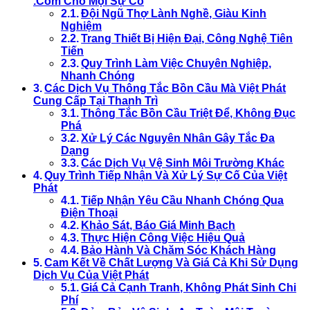
.Com Cho Mọi Sự Cố
Đội Ngũ Thợ Lành Nghề, Giàu Kinh
Nghiệm
Trang Thiết Bị Hiện Đại, Công Nghệ Tiên
Tiến
Quy Trình Làm Việc Chuyên Nghiệp,
Nhanh Chóng
Các Dịch Vụ Thông Tắc Bồn Cầu Mà Việt Phát
Cung Cấp Tại Thanh Trì
Thông Tắc Bồn Cầu Triệt Để, Không Đục
Phá
Xử Lý Các Nguyên Nhân Gây Tắc Đa
Dạng
Các Dịch Vụ Vệ Sinh Môi Trường Khác
Quy Trình Tiếp Nhận Và Xử Lý Sự Cố Của Việt
Phát
Tiếp Nhận Yêu Cầu Nhanh Chóng Qua
Điện Thoại
Khảo Sát, Báo Giá Minh Bạch
Thực Hiện Công Việc Hiệu Quả
Bảo Hành Và Chăm Sóc Khách Hàng
Cam Kết Về Chất Lượng Và Giá Cả Khi Sử Dụng
Dịch Vụ Của Việt Phát
Giá Cả Cạnh Tranh, Không Phát Sinh Chi
Phí