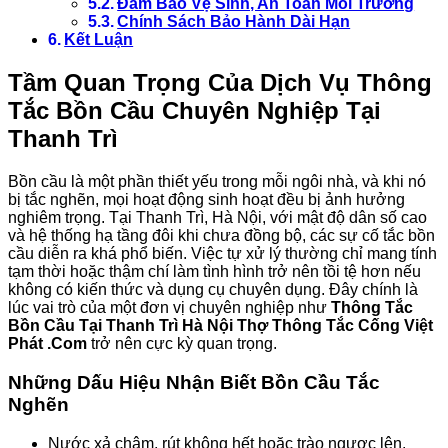
Đảm Bảo Vệ Sinh, An Toàn Môi Trường
Chính Sách Bảo Hành Dài Hạn
Kết Luận
Tầm Quan Trọng Của Dịch Vụ Thông
Tắc Bồn Cầu Chuyên Nghiệp Tại
Thanh Trì
Bồn cầu là một phần thiết yếu trong mỗi ngôi nhà, và khi nó
bị tắc nghẽn, mọi hoạt động sinh hoạt đều bị ảnh hưởng
nghiêm trọng. Tại Thanh Trì, Hà Nội, với mật độ dân số cao
và hệ thống hạ tầng đôi khi chưa đồng bộ, các sự cố tắc bồn
cầu diễn ra khá phổ biến. Việc tự xử lý thường chỉ mang tính
tạm thời hoặc thậm chí làm tình hình trở nên tồi tệ hơn nếu
không có kiến thức và dụng cụ chuyên dụng. Đây chính là
lúc vai trò của một đơn vị chuyên nghiệp như
Thông Tắc
Bồn Cầu Tại Thanh Trì Hà Nội Thợ Thông Tắc Cống Việt
Phát .Com
trở nên cực kỳ quan trọng.
Những Dấu Hiệu Nhận Biết Bồn Cầu Tắc
Nghẽn
Nước xả chậm, rút không hết hoặc trào ngược lên.