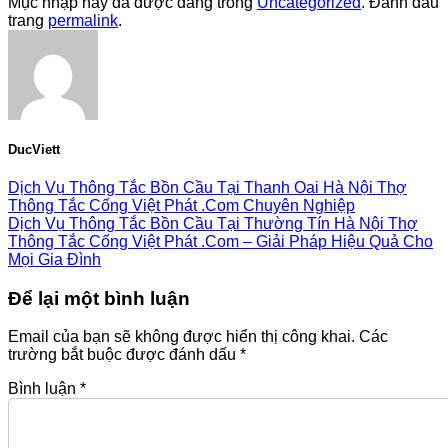
Mục nhập này đã được đăng trong
Uncategorized
. Đánh dấu
trang
permalink
.
DucViett
Dịch Vụ Thông Tắc Bồn Cầu Tại Thanh Oai Hà Nội Thợ
Thông Tắc Cống Việt Phát .Com Chuyên Nghiệp
Dịch Vụ Thông Tắc Bồn Cầu Tại Thường Tín Hà Nội Thợ
Thông Tắc Cống Việt Phát .Com – Giải Pháp Hiệu Quả Cho
Mọi Gia Đình
Để lại một bình luận
Email của bạn sẽ không được hiển thị công khai.
Các
trường bắt buộc được đánh dấu
*
Bình luận
*