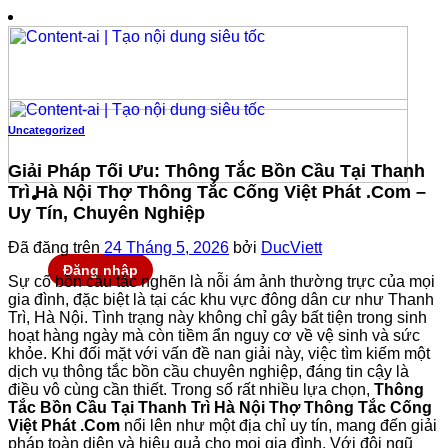
Chuyển
đến
nội
dung
Uncategorized
Giải Pháp Tối Ưu: Thông Tắc Bồn Cầu Tại Thanh
Trì Hà Nội Thợ Thông Tắc Cống Việt Phát .Com –
Uy Tín, Chuyên Nghiệp
Đã đăng trên
24 Tháng 5, 2026
bởi
DucViett
Đăng nhập
Sự cố bồn cầu tắc nghẽn là nỗi ám ảnh thường trực của mọi
gia đình, đặc biệt là tại các khu vực đông dân cư như Thanh
Trì, Hà Nội. Tình trạng này không chỉ gây bất tiện trong sinh
hoạt hàng ngày mà còn tiềm ẩn nguy cơ về vệ sinh và sức
khỏe. Khi đối mặt với vấn đề nan giải này, việc tìm kiếm một
dịch vụ thông tắc bồn cầu chuyên nghiệp, đáng tin cậy là
điều vô cùng cần thiết. Trong số rất nhiều lựa chọn,
Thông
Tắc Bồn Cầu Tại Thanh Trì Hà Nội Thợ Thông Tắc Cống
Việt Phát .Com
nổi lên như một địa chỉ uy tín, mang đến giải
pháp toàn diện và hiệu quả cho mọi gia đình. Với đội ngũ