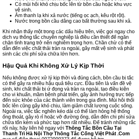
Có mùi hôi khó chịu bốc lên từ bồn cầu hoặc khu vực
vệ sinh.
Âm thanh lạ khi xả nước (tiếng ọc ạch, kêu rột rột).
Nước trong bồn cầu dâng cao bất thường sau khi xả.
Khi nhận thấy một trong các dấu hiệu trên, việc gọi ngay cho
dịch vụ thông tắc chuyên nghiệp là điều cần thiết để ngăn
chặn tình trạng trở nên nghiêm trọng hơn. Chần chừ có thể
dẫn đến việc chất thải tràn ra ngoài, gây mất vệ sinh và phát
sinh các chi phí sửa chữa lớn hơn.
Hậu Quả Khi Không Xử Lý Kịp Thời
Nếu không được xử lý kịp thời và đúng cách, bồn cầu bị tắc
có thể gây ra nhiều hậu quả tiêu cực. Đầu tiên là vấn đề vệ
sinh, khi chất thải bị ứ đọng và tràn ra ngoài, tạo điều kiện
cho vi khuẩn, mầm bệnh phát triển, gây ảnh hưởng trực tiếp
đến sức khỏe của các thành viên trong gia đình. Mùi hôi thối
bốc lên cũng gây khó chịu, làm giảm chất lượng cuộc sống.
Ngoài ra, việc tắc nghẽn kéo dài có thể làm hỏng hệ thống
ống thoát, gây rò rỉ hoặc vỡ đường ống, dẫn đến chi phí sửa
chữa tốn kém và phức tạp hơn rất nhiều. Để tránh những rắc
rối này, hãy liên hệ ngay với
Thông Tắc Bồn Cầu Tại
Thanh Trì Hà Nội Thợ Thông Tắc Cống Việt Phát .Com