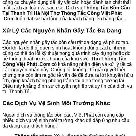
công cụ chuyên dụng để lấy vật cản hoặc đánh tan chất thải
một cách an toàn và sạch sẽ. Dịch vụ
Thông Tắc Bồn Cầu
Tại Thanh Trì Hà Nội Thợ Thông Tắc Cống Việt Phát
.Com
luôn đặt sự hài lòng của khách hàng lên hàng đầu.
Xử Lý Các Nguyên Nhân Gây Tắc Đa Dạng
Các nguyên nhân gây tắc bồn cầu rất đa dạng và phức tạp.
Đôi khi là do thói quen sinh hoạt không đúng cách, nhưng
cũng có thể do lỗi kỹ thuật trong quá trình xây dựng hoặc do
hệ thống thoát nước chung của khu vực.
Thợ Thông Tắc
Cống Việt Phát .Com
có khả năng nhận diện và xử lý tất cả
các nguyên nhân này. Chúng tôi không chỉ giải quyết triệu
chứng mà còn tìm ra gốc rễ vấn đề để đưa ra lời khuyên hữu
ích, giúp khách hàng phòng tránh tái diễn trong tương lai.
Điều này khẳng định sự chuyên nghiệp và uy tín của dịch vụ
tại Thanh Trì.
Các Dịch Vụ Vệ Sinh Môi Trường Khác
Ngoài dịch vụ thông tắc bồn cầu, Việt Phát còn cung cấp
nhiều dịch vụ vệ sinh môi trường khác để đáp ứng nhu cầu
đa dạng của khách hàng: