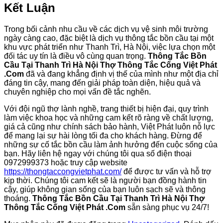
Kết Luận
Trong bối cảnh nhu cầu về các dịch vụ vệ sinh môi trường
ngày càng cao, đặc biệt là dịch vụ thông tắc bồn cầu tại một
khu vực phát triển như Thanh Trì, Hà Nội, việc lựa chọn một
đối tác uy tín là điều vô cùng quan trọng.
Thông Tắc Bồn
Cầu Tại Thanh Trì Hà Nội Thợ Thông Tắc Cống Việt Phát
.Com
đã và đang khẳng định vị thế của mình như một địa chỉ
đáng tin cậy, mang đến giải pháp toàn diện, hiệu quả và
chuyên nghiệp cho mọi vấn đề tắc nghẽn.
Với đội ngũ thợ lành nghề, trang thiết bị hiện đại, quy trình
làm việc khoa học và những cam kết rõ ràng về chất lượng,
giá cả cũng như chính sách bảo hành, Việt Phát luôn nỗ lực
để mang lại sự hài lòng tối đa cho khách hàng. Đừng để
những sự cố tắc bồn cầu làm ảnh hưởng đến cuộc sống của
bạn. Hãy liên hệ ngay với chúng tôi qua số điện thoại
0972999373 hoặc truy cập website
https://thongtaccongvietphat.com/
để được tư vấn và hỗ trợ
kịp thời. Chúng tôi cam kết sẽ là người bạn đồng hành tin
cậy, giúp không gian sống của bạn luôn sạch sẽ và thông
thoáng.
Thông Tắc Bồn Cầu Tại Thanh Trì Hà Nội Thợ
Thông Tắc Cống Việt Phát .Com
sẵn sàng phục vụ 24/7!