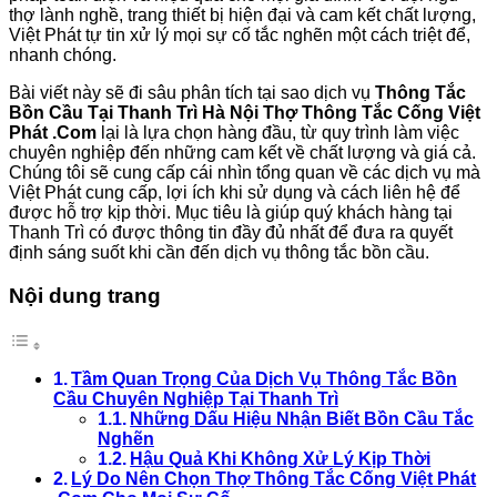
thợ lành nghề, trang thiết bị hiện đại và cam kết chất lượng,
Việt Phát tự tin xử lý mọi sự cố tắc nghẽn một cách triệt để,
nhanh chóng.
Bài viết này sẽ đi sâu phân tích tại sao dịch vụ
Thông Tắc
Bồn Cầu Tại Thanh Trì Hà Nội Thợ Thông Tắc Cống Việt
Phát .Com
lại là lựa chọn hàng đầu, từ quy trình làm việc
chuyên nghiệp đến những cam kết về chất lượng và giá cả.
Chúng tôi sẽ cung cấp cái nhìn tổng quan về các dịch vụ mà
Việt Phát cung cấp, lợi ích khi sử dụng và cách liên hệ để
được hỗ trợ kịp thời. Mục tiêu là giúp quý khách hàng tại
Thanh Trì có được thông tin đầy đủ nhất để đưa ra quyết
định sáng suốt khi cần đến dịch vụ thông tắc bồn cầu.
Nội dung trang
Tầm Quan Trọng Của Dịch Vụ Thông Tắc Bồn
Cầu Chuyên Nghiệp Tại Thanh Trì
Những Dấu Hiệu Nhận Biết Bồn Cầu Tắc
Nghẽn
Hậu Quả Khi Không Xử Lý Kịp Thời
Lý Do Nên Chọn Thợ Thông Tắc Cống Việt Phát