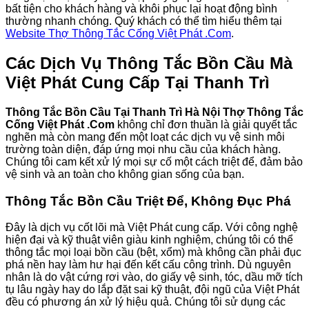
bất tiện cho khách hàng và khôi phục lại hoạt động bình
thường nhanh chóng. Quý khách có thể tìm hiểu thêm tại
Website Thợ Thông Tắc Cống Việt Phát .Com
.
Các Dịch Vụ Thông Tắc Bồn Cầu Mà
Việt Phát Cung Cấp Tại Thanh Trì
Thông Tắc Bồn Cầu Tại Thanh Trì Hà Nội Thợ Thông Tắc
Cống Việt Phát .Com
không chỉ đơn thuần là giải quyết tắc
nghẽn mà còn mang đến một loạt các dịch vụ vệ sinh môi
trường toàn diện, đáp ứng mọi nhu cầu của khách hàng.
Chúng tôi cam kết xử lý mọi sự cố một cách triệt để, đảm bảo
vệ sinh và an toàn cho không gian sống của bạn.
Thông Tắc Bồn Cầu Triệt Để, Không Đục Phá
Đây là dịch vụ cốt lõi mà Việt Phát cung cấp. Với công nghệ
hiện đại và kỹ thuật viên giàu kinh nghiệm, chúng tôi có thể
thông tắc mọi loại bồn cầu (bệt, xổm) mà không cần phải đục
phá nền hay làm hư hại đến kết cấu công trình. Dù nguyên
nhân là do vật cứng rơi vào, do giấy vệ sinh, tóc, dầu mỡ tích
tụ lâu ngày hay do lắp đặt sai kỹ thuật, đội ngũ của Việt Phát
đều có phương án xử lý hiệu quả. Chúng tôi sử dụng các