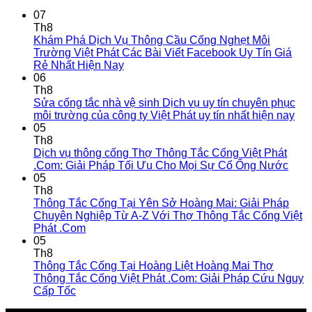
07
Th8
Khám Phá Dịch Vụ Thông Cầu Cống Nghẹt Môi
Trường Việt Phát Các Bài Viết Facebook Uy Tín Giá
Rẻ Nhất Hiện Nay
06
Th8
Sửa cống tắc nhà vệ sinh Dịch vụ uy tín chuyên phục
môi trường của công ty Việt Phát uy tín nhất hiện nay
05
Th8
Dịch vụ thông cống Thợ Thông Tắc Cống Việt Phát
.Com: Giải Pháp Tối Ưu Cho Mọi Sự Cố Ống Nước
05
Th8
Thông Tắc Cống Tại Yên Sở Hoàng Mai: Giải Pháp
Chuyên Nghiệp Từ A-Z Với Thợ Thông Tắc Cống Việt
Phát .Com
05
Th8
Thông Tắc Cống Tại Hoàng Liệt Hoàng Mai Thợ
Thông Tắc Cống Việt Phát .Com: Giải Pháp Cứu Nguy
Cấp Tốc