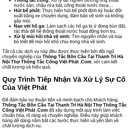
Thông tắc cống:
Xử lý tắc nghẽn đường ống thoát
nước sàn, chậu rửa bát, cống thoát nước mưa…
Hút bể phốt:
Thực hiện hút bể phốt định kỳ hoặc đột
xuất bằng xe chuyên dụng, đảm bảo vệ sinh và không
gây mùi.
Nạo vét hố ga:
Làm sạch các hố ga bị ứ đọng bùn đất,
rác thải để hệ thống thoát nước hoạt động trơn tru.
Xử lý mùi hôi nhà vệ sinh:
Tìm nguyên nhân và loại
bỏ triệt để mùi hôi khó chịu trong nhà vệ sinh.
Tất cả các dịch vụ này đều được thực hiện bởi đội ngũ
chuyên nghiệp của
Thông Tắc Bồn Cầu Tại Thanh Trì Hà
Nội Thợ Thông Tắc Cống Việt Phát .Com
, với cam kết
chất lượng và hiệu quả.
Quy Trình Tiếp Nhận Và Xử Lý Sự Cố
Của Việt Phát
Để đảm bảo sự thuận tiện và minh bạch cho khách hàng,
Thông Tắc Bồn Cầu Tại Thanh Trì Hà Nội Thợ Thông Tắc
Cống Việt Phát .Com
đã xây dựng một quy trình làm việc
chuẩn hóa, rõ ràng và chuyên nghiệp. Điều này giúp khách
hàng dễ dàng nắm bắt các bước thực hiện và yên tâm về
chất lượng dịch vụ.