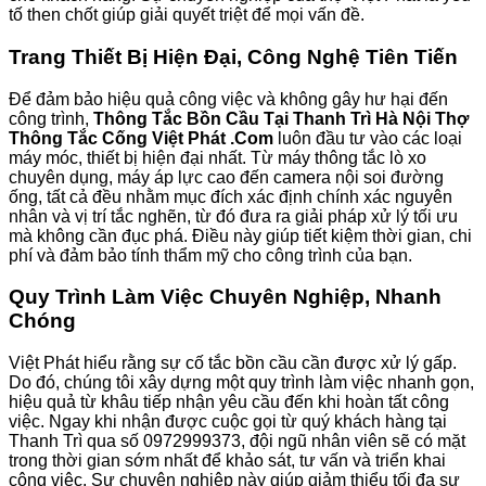
tố then chốt giúp giải quyết triệt để mọi vấn đề.
Trang Thiết Bị Hiện Đại, Công Nghệ Tiên Tiến
Để đảm bảo hiệu quả công việc và không gây hư hại đến
công trình,
Thông Tắc Bồn Cầu Tại Thanh Trì Hà Nội Thợ
Thông Tắc Cống Việt Phát .Com
luôn đầu tư vào các loại
máy móc, thiết bị hiện đại nhất. Từ máy thông tắc lò xo
chuyên dụng, máy áp lực cao đến camera nội soi đường
ống, tất cả đều nhằm mục đích xác định chính xác nguyên
nhân và vị trí tắc nghẽn, từ đó đưa ra giải pháp xử lý tối ưu
mà không cần đục phá. Điều này giúp tiết kiệm thời gian, chi
phí và đảm bảo tính thẩm mỹ cho công trình của bạn.
Quy Trình Làm Việc Chuyên Nghiệp, Nhanh
Chóng
Việt Phát hiểu rằng sự cố tắc bồn cầu cần được xử lý gấp.
Do đó, chúng tôi xây dựng một quy trình làm việc nhanh gọn,
hiệu quả từ khâu tiếp nhận yêu cầu đến khi hoàn tất công
việc. Ngay khi nhận được cuộc gọi từ quý khách hàng tại
Thanh Trì qua số 0972999373, đội ngũ nhân viên sẽ có mặt
trong thời gian sớm nhất để khảo sát, tư vấn và triển khai
công việc. Sự chuyên nghiệp này giúp giảm thiểu tối đa sự