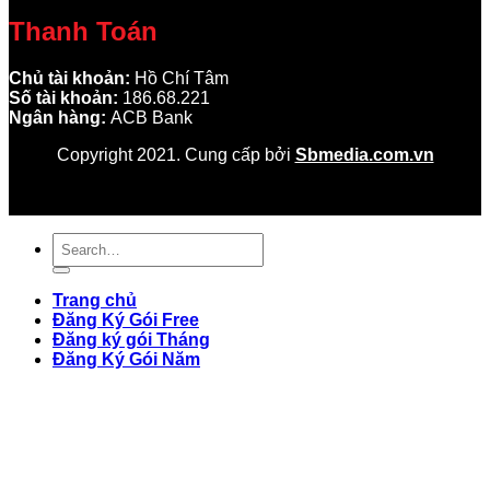
Thanh Toán
Chủ tài khoản:
Hồ Chí Tâm
Số tài khoản:
186.68.221
Ngân hàng:
ACB Bank
Copyright 2021. Cung cấp bởi
Sbmedia.com.vn
Trang chủ
Đăng Ký Gói Free
Đăng ký gói Tháng
Đăng Ký Gói Năm