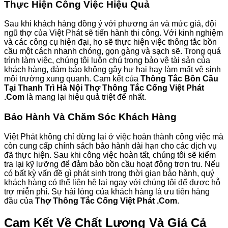
Thực Hiện Công Việc Hiệu Quả
Sau khi khách hàng đồng ý với phương án và mức giá, đội
ngũ thợ của Việt Phát sẽ tiến hành thi công. Với kinh nghiệm
và các công cụ hiện đại, họ sẽ thực hiện việc thông tắc bồn
cầu một cách nhanh chóng, gọn gàng và sạch sẽ. Trong quá
trình làm việc, chúng tôi luôn chú trọng bảo vệ tài sản của
khách hàng, đảm bảo không gây hư hại hay làm mất vệ sinh
môi trường xung quanh. Cam kết của
Thông Tắc Bồn Cầu
Tại Thanh Trì Hà Nội Thợ Thông Tắc Cống Việt Phát
.Com
là mang lại hiệu quả triệt để nhất.
Bảo Hành Và Chăm Sóc Khách Hàng
Việt Phát không chỉ dừng lại ở việc hoàn thành công việc mà
còn cung cấp chính sách bảo hành dài hạn cho các dịch vụ
đã thực hiện. Sau khi công việc hoàn tất, chúng tôi sẽ kiểm
tra lại kỹ lưỡng để đảm bảo bồn cầu hoạt động trơn tru. Nếu
có bất kỳ vấn đề gì phát sinh trong thời gian bảo hành, quý
khách hàng có thể liên hệ lại ngay với chúng tôi để được hỗ
trợ miễn phí. Sự hài lòng của khách hàng là ưu tiên hàng
đầu của
Thợ Thông Tắc Cống Việt Phát .Com
.
Cam Kết Về Chất Lượng Và Giá Cả