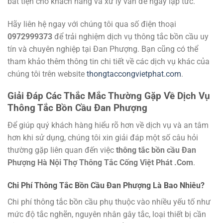
bất tiện cho khách hàng và xử lý vấn đề ngay lập tức.
Hãy liên hệ ngay với chúng tôi qua số điện thoại
0972999373
để trải nghiệm dịch vụ thông tắc bồn cầu uy
tín và chuyên nghiệp tại Đan Phượng. Bạn cũng có thể
tham khảo thêm thông tin chi tiết về các dịch vụ khác của
chúng tôi trên website
thongtaccongvietphat.com
.
Giải Đáp Các Thắc Mắc Thường Gặp Về Dịch Vụ
Thông Tắc Bồn Cầu Đan Phượng
Để giúp quý khách hàng hiểu rõ hơn về dịch vụ và an tâm
hơn khi sử dụng, chúng tôi xin giải đáp một số câu hỏi
thường gặp liên quan đến việc
thông tắc bồn cầu Đan
Phượng Hà Nội Thợ Thông Tắc Cống Việt Phát .Com
.
Chi Phí Thông Tắc Bồn Cầu Đan Phượng Là Bao Nhiêu?
Chi phí thông tắc bồn cầu phụ thuộc vào nhiều yếu tố như
mức độ tắc nghẽn, nguyên nhân gây tắc, loại thiết bị cần