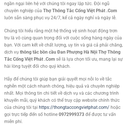
ngần ngại liên hệ với chúng tôi ngay lập tức. Đội ngũ
chuyên nghiệp của
Thợ Thông Tắc Cống Việt Phát .Com
luôn sẵn sàng phục vụ 24/7, kể cả ngày nghỉ và ngày lễ.
Chúng tôi hiểu rằng một hệ thống vệ sinh hoạt động trơn
tru là vô cùng quan trọng đối với cuộc sống hàng ngày của
bạn. Với cam kết về chất lượng, uy tín và giá cả phải chăng,
dịch vụ
thông tắc bồn cầu Đan Phượng Hà Nội Thợ Thông
Tắc Cống Việt Phát .Com
sẽ là lựa chọn tối ưu, mang lại sự
hài lòng tuyệt đối cho quý khách.
Hãy để chúng tôi giúp bạn giải quyết mọi nỗi lo về tắc
nghẽn một cách nhanh chóng, hiệu quả và chuyên nghiệp
nhất. Mọi thông tin chi tiết về dịch vụ và các chương trình
khuyến mãi, quý khách có thể truy cập website chính thức
của chúng tôi tại
https://thongtaccongvietphat.com/
hoặc
gọi trực tiếp đến số hotline
0972999373
để được tư vấn
miễn phí.