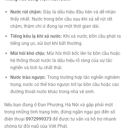
Nước rút chậm:
Đây là dấu hiệu đầu tiên và dễ nhận
thấy nhất. Nước trong bồn cầu sau khi xả sẽ rút rất
chậm, thậm chí ứ đọng lại một thời gian dài.
Tiếng kêu lạ khi xả nước:
Khi xả nước, bồn cầu phát ra
tiếng ùng ục, sủi bọt khí bất thường.
Mùi hôi khó chịu:
Mùi hôi thối bốc lên từ bồn cầu hoặc
hệ thống thoát nước là dấu hiệu rõ ràng của sự tắc
nghẽn và tích tụ chất thải.
Nước trào ngược:
Trong trường hợp tắc nghẽn nghiêm
trọng, nước có thể trào ngược trở lại bồn cầu hoặc các
đường thoát nước khác trong nhà vệ sinh.
Nếu bạn đang ở Đan Phượng, Hà Nội và gặp phải một
trong những tình trạng trên, đừng ngần ngại gọi đến số
điện thoại
0972999373
để được tư vấn và hỗ trợ nhanh
chóng từ đội ngũ của Việt Phát.