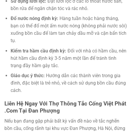
Sử dụng lưới lọc:
Đặt lưới lọc ở các lỗ thoát nước sàn,
bồn rửa để ngăn chặn tóc và rác nhỏ.
Đổ nước nóng định kỳ:
Hàng tuần hoặc hàng tháng,
bạn có thể đổ một ấm nước nóng (không phải nước sôi)
xuống bồn cầu để làm tan chảy dầu mỡ và cặn bẩn tích
tụ.
Kiểm tra hầm cầu định kỳ:
Đối với nhà có hầm cầu, nên
hút hầm cầu định kỳ 3-5 năm một lần để tránh tình
trạng đầy hầm gây tắc.
Giáo dục ý thức:
Hướng dẫn các thành viên trong gia
đình, đặc biệt là trẻ nhỏ, về cách sử dụng bồn cầu đúng
cách.
Liên Hệ Ngay Với
Thợ Thông Tắc Cống Việt Phát
.Com
Tại Đan Phượng
Nếu bạn đang gặp phải bất kỳ vấn đề nào về tắc nghẽn
bồn cầu, cống rãnh tại khu vực Đan Phượng, Hà Nội, đừng