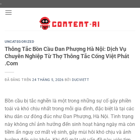
Chuyển
đến
nội
dung
UNCATEGORIZED
Thông Tắc Bồn Cầu Đan Phượng Hà Nội: Dịch Vụ
Chuyên Nghiệp Từ Thợ Thông Tắc Cống Việt Phát
.Com
ĐÃ ĐĂNG TRÊN
24 THÁNG 5, 2026
BỞI
DUCVIETT
Bồn cầu bị tắc nghẽn là một trong những sự cố gây phiền
toái và khó chịu nhất trong mỗi gia đình, đặc biệt là tại các
khu dân cư đông đúc như Đan Phượng, Hà Nội. Tình trạng
này không chỉ ảnh hưởng đến sinh hoạt hàng ngày mà còn
tiềm ẩn nguy cơ mất vệ sinh, gây mùi hôi khó chịu và ảnh
hưởng đến sức khỏe. Khi đối mặt với vấn đề này, việc tìm