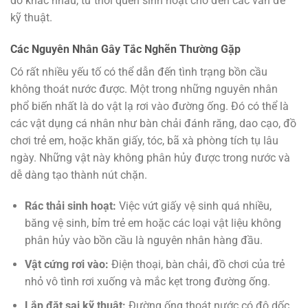
do khác nhau, từ thói quen sinh hoạt cho đến các vấn đề
kỹ thuật.
Các Nguyên Nhân Gây Tắc Nghẽn Thường Gặp
Có rất nhiều yếu tố có thể dẫn đến tình trạng bồn cầu
không thoát nước được. Một trong những nguyên nhân
phổ biến nhất là do vật lạ rơi vào đường ống. Đó có thể là
các vật dụng cá nhân như bàn chải đánh răng, dao cạo, đồ
chơi trẻ em, hoặc khăn giấy, tóc, bã xà phòng tích tụ lâu
ngày. Những vật này không phân hủy được trong nước và
dễ dàng tạo thành nút chặn.
Rác thải sinh hoạt:
Việc vứt giấy vệ sinh quá nhiều,
băng vệ sinh, bỉm trẻ em hoặc các loại vật liệu không
phân hủy vào bồn cầu là nguyên nhân hàng đầu.
Vật cứng rơi vào:
Điện thoại, bàn chải, đồ chơi của trẻ
nhỏ vô tình rơi xuống và mắc kẹt trong đường ống.
Lắp đặt sai kỹ thuật:
Đường ống thoát nước có độ dốc