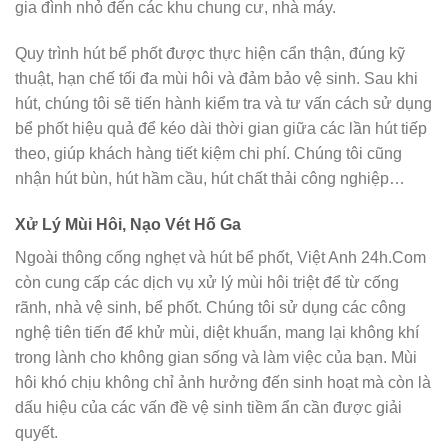
gia đình nhỏ đến các khu chung cư, nhà máy.
Quy trình hút bể phốt được thực hiện cẩn thận, đúng kỹ
thuật, hạn chế tối đa mùi hôi và đảm bảo vệ sinh. Sau khi
hút, chúng tôi sẽ tiến hành kiểm tra và tư vấn cách sử dụng
bể phốt hiệu quả để kéo dài thời gian giữa các lần hút tiếp
theo, giúp khách hàng tiết kiệm chi phí. Chúng tôi cũng
nhận hút bùn, hút hầm cầu, hút chất thải công nghiệp…
Xử Lý Mùi Hôi, Nạo Vét Hố Ga
Ngoài thông cống nghẹt và hút bể phốt, Việt Anh 24h.Com
còn cung cấp các dịch vụ xử lý mùi hôi triệt để từ cống
rãnh, nhà vệ sinh, bể phốt. Chúng tôi sử dụng các công
nghệ tiên tiến để khử mùi, diệt khuẩn, mang lại không khí
trong lành cho không gian sống và làm việc của bạn. Mùi
hôi khó chịu không chỉ ảnh hưởng đến sinh hoạt mà còn là
dấu hiệu của các vấn đề vệ sinh tiềm ẩn cần được giải
quyết.