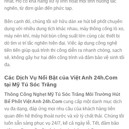
nhất. Họ có khả năng xử lý linh hoạt mọi tình huống tắc
nghẽn, từ đơn giản đến phức tạp.
Bên cạnh đó, chúng tôi sở hữu dàn xe hút bể phốt chuyên
dụng với nhiều dung tích khác nhau, máy thông cống lò xo,
máy nén khí, máy hút bùn công suất lớn cùng các thiết bị
dò tìm vị trí tắc nghẽn hiện đại. Việc áp dụng công nghệ
tiên tiến giúp quá trình thi công diễn ra nhanh chóng, sạch
sẽ, không gây hư hại đến công trình và đảm bảo vệ sinh tối
đa.
Các Dịch Vụ Nổi Bật của Việt Anh 24h.Com
tại Mỹ Tú Sóc Trăng
Thông Cống Nghẹt Mỹ Tú Sóc Trăng Môi Trường Hút
Bể Phốt Việt Anh 24h.Com
cung cấp một danh mục dịch
vụ đa dạng, đáp ứng mọi nhu cầu của khách hàng liên
quan đến hệ thống thoát nước và xử lý chất thải. Chúng tôi
luôn sẵn sàng phục vụ 24/7, kể cả ngày lễ, Tết, đảm bảo