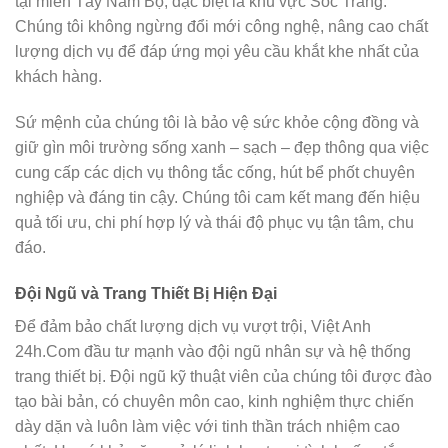
tại miền Tây Nam Bộ, đặc biệt là khu vực Sóc Trăng.
Chúng tôi không ngừng đổi mới công nghệ, nâng cao chất
lượng dịch vụ để đáp ứng mọi yêu cầu khắt khe nhất của
khách hàng.
Sứ mệnh của chúng tôi là bảo vệ sức khỏe cộng đồng và
giữ gìn môi trường sống xanh – sạch – đẹp thông qua việc
cung cấp các dịch vụ thông tắc cống, hút bể phốt chuyên
nghiệp và đáng tin cậy. Chúng tôi cam kết mang đến hiệu
quả tối ưu, chi phí hợp lý và thái độ phục vụ tận tâm, chu
đáo.
Đội Ngũ và Trang Thiết Bị Hiện Đại
Để đảm bảo chất lượng dịch vụ vượt trội, Việt Anh
24h.Com đầu tư mạnh vào đội ngũ nhân sự và hệ thống
trang thiết bị. Đội ngũ kỹ thuật viên của chúng tôi được đào
tạo bài bản, có chuyên môn cao, kinh nghiệm thực chiến
dày dặn và luôn làm việc với tinh thần trách nhiệm cao