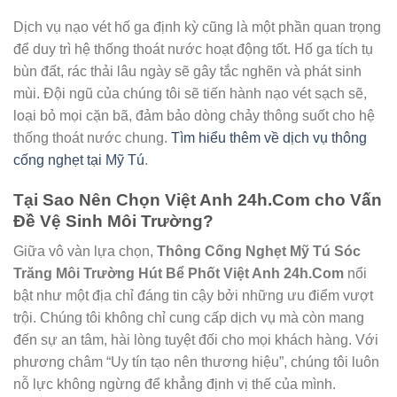
Dịch vụ nạo vét hố ga định kỳ cũng là một phần quan trọng
để duy trì hệ thống thoát nước hoạt động tốt. Hố ga tích tụ
bùn đất, rác thải lâu ngày sẽ gây tắc nghẽn và phát sinh
mùi. Đội ngũ của chúng tôi sẽ tiến hành nạo vét sạch sẽ,
loại bỏ mọi cặn bã, đảm bảo dòng chảy thông suốt cho hệ
thống thoát nước chung.
Tìm hiểu thêm về dịch vụ thông
cống nghẹt tại Mỹ Tú
.
Tại Sao Nên Chọn Việt Anh 24h.Com cho Vấn
Đề Vệ Sinh Môi Trường?
Giữa vô vàn lựa chọn,
Thông Cống Nghẹt Mỹ Tú Sóc
Trăng Môi Trường Hút Bể Phốt Việt Anh 24h.Com
nổi
bật như một địa chỉ đáng tin cậy bởi những ưu điểm vượt
trội. Chúng tôi không chỉ cung cấp dịch vụ mà còn mang
đến sự an tâm, hài lòng tuyệt đối cho mọi khách hàng. Với
phương châm “Uy tín tạo nên thương hiệu”, chúng tôi luôn
nỗ lực không ngừng để khẳng định vị thế của mình.