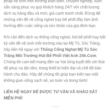
pháp vệ sinh môi trường toàn diện, chuyên nghiệp, luôn
sẵn sàng phục vụ quý khách hàng 24/7 với chất lượng
dịch vụ hàng đầu và mức giá cạnh tranh nhất. Đừng để
những vấn đề về cống nghẹt hay bể phốt đầy làm ảnh
hưởng đến cuộc sống và sức khỏe của gia đình bạn.
Khi cần đến dịch vụ thông cống nghẹt, hút bể phốt hay bất
kỳ vấn đề vệ sinh môi trường nào tại Mỹ Tú, Sóc Trăng,
hãy liên hệ ngay với
Thông Cống Nghẹt Mỹ Tú Sóc
Trăng Môi Trường Hút Bể Phốt Việt Anh 24h.Com
.
Chúng tôi cam kết mang đến sự hài lòng tuyệt đối với thái
độ phục vụ tận tâm, trang thiết bị hiện đại và chế độ bảo
hành chu đáo. Hãy để chúng tôi giúp bạn kiến tạo một
không gian sống sạch sẽ, an toàn và trong lành!
LIÊN HỆ NGAY ĐỂ ĐƯỢC TƯ VẤN VÀ KHẢO SÁT
MIỄN PHÍ!