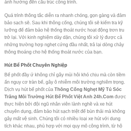
ảnh hưởng đến cấu trúc công trình.
Quá trình thông tắc diễn ra nhanh chóng, gọn gàng và đảm
bảo sạch sẽ. Sau khi thông cống, chúng tôi sẽ kiểm tra kỹ
lưỡng để đảm bảo hệ thống thoát nước hoạt động trơn tru
trở lại. Với kinh nghiệm dày dặn, chúng tôi xử lý được cả
những trường hợp nghẹt cứng đầu nhất, trả lại dòng chảy
thông thoáng cho hệ thống thoát nước của bạn.
Hút Bể Phốt Chuyên Nghiệp
Bể phốt đầy ứ không chỉ gây mùi hôi khó chịu mà còn tiềm
ẩn nguy cơ tràn bể, gây ô nhiễm môi trường nghiêm trọng.
Dịch vụ hút bể phốt của
Thông Cống Nghẹt Mỹ Tú Sóc
Trăng Môi Trường Hút Bể Phốt Việt Anh 24h.Com
được
thực hiện bởi đội ngũ nhân viên lành nghề và xe hút
chuyên dụng, đảm bảo hút sạch triệt để bùn thải mà không
gây mất vệ sinh. Chúng tôi có nhiều loại xe hút với dung
tích khác nhau, phù hợp với mọi quy mô công trình, từ hộ