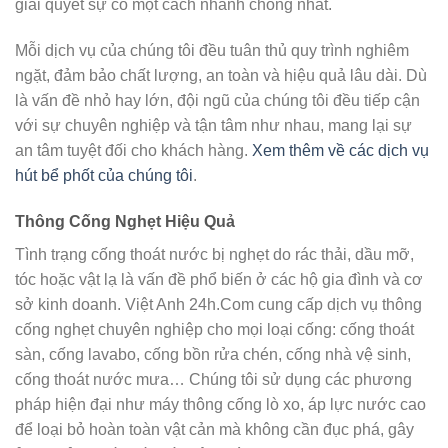
giải quyết sự cố một cách nhanh chóng nhất.
Mỗi dịch vụ của chúng tôi đều tuân thủ quy trình nghiêm
ngặt, đảm bảo chất lượng, an toàn và hiệu quả lâu dài. Dù
là vấn đề nhỏ hay lớn, đội ngũ của chúng tôi đều tiếp cận
với sự chuyên nghiệp và tận tâm như nhau, mang lại sự
an tâm tuyệt đối cho khách hàng.
Xem thêm về các dịch vụ
hút bể phốt của chúng tôi
.
Thông Cống Nghẹt Hiệu Quả
Tình trạng cống thoát nước bị nghẹt do rác thải, dầu mỡ,
tóc hoặc vật lạ là vấn đề phổ biến ở các hộ gia đình và cơ
sở kinh doanh. Việt Anh 24h.Com cung cấp dịch vụ thông
cống nghẹt chuyên nghiệp cho mọi loại cống: cống thoát
sàn, cống lavabo, cống bồn rửa chén, cống nhà vệ sinh,
cống thoát nước mưa… Chúng tôi sử dụng các phương
pháp hiện đại như máy thông cống lò xo, áp lực nước cao
để loại bỏ hoàn toàn vật cản mà không cần đục phá, gây