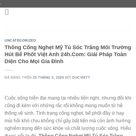
Chuyển
đến
nội
dung
UNCATEGORIZED
Thông Cống Nghẹt Mỹ Tú Sóc Trăng Môi Trường
Hút Bể Phốt Việt Anh 24h.Com: Giải Pháp Toàn
Diện Cho Mọi Gia Đình
ĐÃ ĐĂNG TRÊN
25 THÁNG 5, 2026
BỞI
DUCVIETT
Cuộc sống hiện đại mang lại nhiều tiện nghi, nhưng đôi khi
cũng đi kèm với những rắc rối không mong muốn từ hệ
thống vệ sinh. Tình trạng cống nghẹt, bể phốt đầy ứ hay
mùi hôi khó chịu không chỉ gây bất tiện mà còn ảnh hưởng
nghiêm trọng đến sức khỏe và chất lượng cuộc sống. Hiểu
được nỗi lo đó,
Thông Cống Nghẹt Mỹ Tú Sóc Trăng