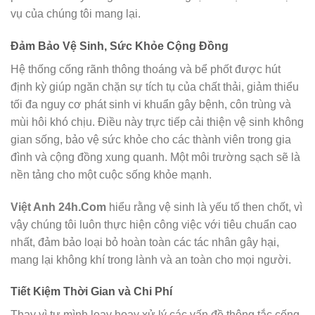
vụ của chúng tôi mang lại.
Đảm Bảo Vệ Sinh, Sức Khỏe Cộng Đồng
Hệ thống cống rãnh thông thoáng và bể phốt được hút
định kỳ giúp ngăn chặn sự tích tụ của chất thải, giảm thiểu
tối đa nguy cơ phát sinh vi khuẩn gây bệnh, côn trùng và
mùi hôi khó chịu. Điều này trực tiếp cải thiện vệ sinh không
gian sống, bảo vệ sức khỏe cho các thành viên trong gia
đình và cộng đồng xung quanh. Một môi trường sạch sẽ là
nền tảng cho một cuộc sống khỏe mạnh.
Việt Anh 24h.Com
hiểu rằng vệ sinh là yếu tố then chốt, vì
vậy chúng tôi luôn thực hiện công việc với tiêu chuẩn cao
nhất, đảm bảo loại bỏ hoàn toàn các tác nhân gây hại,
mang lại không khí trong lành và an toàn cho mọi người.
Tiết Kiệm Thời Gian và Chi Phí
Thay vì tự mình loay hoay xử lý các vấn đề thông tắc cống