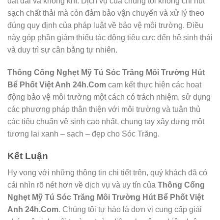
đất đai và không khí. Dịch vụ của chúng tôi không chỉ hút
sạch chất thải mà còn đảm bảo vận chuyển và xử lý theo
đúng quy định của pháp luật về bảo vệ môi trường. Điều
này góp phần giảm thiểu tác động tiêu cực đến hệ sinh thái
và duy trì sự cân bằng tự nhiên.
Thông Cống Nghẹt Mỹ Tú Sóc Trăng Môi Trường Hút
Bể Phốt Việt Anh 24h.Com
cam kết thực hiện các hoạt
động bảo vệ môi trường một cách có trách nhiệm, sử dụng
các phương pháp thân thiện với môi trường và tuân thủ
các tiêu chuẩn vệ sinh cao nhất, chung tay xây dựng một
tương lai xanh – sạch – đẹp cho Sóc Trăng.
Kết Luận
Hy vọng với những thông tin chi tiết trên, quý khách đã có
cái nhìn rõ nét hơn về dịch vụ và uy tín của
Thông Cống
Nghẹt Mỹ Tú Sóc Trăng Môi Trường Hút Bể Phốt Việt
Anh 24h.Com
. Chúng tôi tự hào là đơn vị cung cấp giải