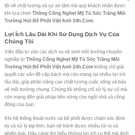
tôi về chất lượng và sự an tâm mà quý khách nhận được
khi lựa chọn
Thông Cống Nghẹt Mỹ Tú Sóc Trăng Môi
Trường Hút Bể Phốt Việt Anh 24h.Com
.
Lợi Ích Lâu Dài Khi Sử Dụng Dịch Vụ Của
Chúng Tôi
Việc đầu tư vào các dịch vụ vệ sinh môi trường chuyên
nghiệp từ
Thông Cống Nghẹt Mỹ Tú Sóc Trăng Môi
Trường Hút Bể Phốt Việt Anh 24h.Com
không chỉ giải
quyết các vấn đề cấp bách mà còn mang lại nhiều lợi ích
lâu dài, góp phần nâng cao chất lượng cuộc sống và bảo
vệ môi trường chung. Chúng tôi không chỉ xử lý sự cố mà
còn mang đến giải pháp bền vững cho ngôi nhà và cộng
đồng của bạn.
Khi hệ thống thoát nước và bể phốt được chăm sóc định
kỳ và xử lý kịp thời, bạn sẽ tránh được nhiều rủi ro và
phiền toái. Hãy cùng tìm hiểu những lợi ích cụ thể mà dịch