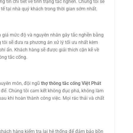
 tin chi tiết về tình trạng tắc nghẽn. Chúng tôi sẽ
tế tại nhà quý khách trong thời gian sớm nhất.
ánh giá mức độ và nguyên nhân gây tắc nghẽn bằng
 tôi sẽ đưa ra phương án xử lý tối ưu nhất kèm
phí ẩn. Khách hàng sẽ được giải thích cặn kẽ về
hông tắc cống.
 chuyên môn, đội ngũ
thợ thông tắc cống Việt Phát
t để. Chúng tôi cam kết không đục phá, không làm
au khi hoàn thành công việc. Mọi rác thải và chất
g khách hàng kiểm tra lại hệ thống để đảm bảo bồn