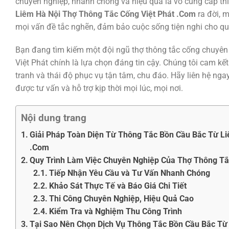
chuyên nghiệp, nhanh chóng và hiệu quả là vô cùng cấp thiế
Liêm Hà Nội Thợ Thông Tắc Cống Việt Phát .Com
ra đời, m
mọi vấn đề tắc nghẽn, đảm bảo cuộc sống tiện nghi cho qu
Bạn đang tìm kiếm một đội ngũ thợ thông tắc cống chuyên n
Việt Phát chính là lựa chọn đáng tin cậy. Chúng tôi cam kế
tranh và thái độ phục vụ tận tâm, chu đáo. Hãy liên hệ ngay
được tư vấn và hỗ trợ kịp thời mọi lúc, mọi nơi.
Nội dung trang
Giải Pháp Toàn Diện Từ Thông Tắc Bồn Cầu Bắc Từ Li
.Com
Quy Trình Làm Việc Chuyên Nghiệp Của Thợ Thông Tắ
Tiếp Nhận Yêu Cầu và Tư Vấn Nhanh Chóng
Khảo Sát Thực Tế và Báo Giá Chi Tiết
Thi Công Chuyên Nghiệp, Hiệu Quả Cao
Kiểm Tra và Nghiệm Thu Công Trình
Tại Sao Nên Chọn Dịch Vụ Thông Tắc Bồn Cầu Bắc Từ