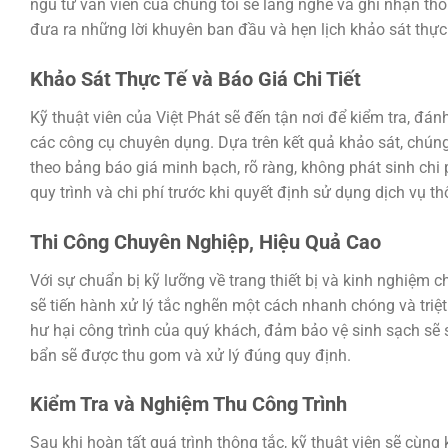
ngũ tư vấn viên của chúng tôi sẽ lắng nghe và ghi nhận thông
đưa ra những lời khuyên ban đầu và hẹn lịch khảo sát thực 
Khảo Sát Thực Tế và Báo Giá Chi Tiết
Kỹ thuật viên của Việt Phát sẽ đến tận nơi để kiểm tra, đ
các công cụ chuyên dụng. Dựa trên kết quả khảo sát, chúng
theo bảng báo giá minh bạch, rõ ràng, không phát sinh chi 
quy trình và chi phí trước khi quyết định sử dụng dịch vụ t
Thi Công Chuyên Nghiệp, Hiệu Quả Cao
Với sự chuẩn bị kỹ lưỡng về trang thiết bị và kinh nghiệm
sẽ tiến hành xử lý tắc nghẽn một cách nhanh chóng và triệ
hư hại công trình của quý khách, đảm bảo vệ sinh sạch sẽ s
bẩn sẽ được thu gom và xử lý đúng quy định.
Kiểm Tra và Nghiệm Thu Công Trình
Sau khi hoàn tất quá trình thông tắc, kỹ thuật viên sẽ cùn