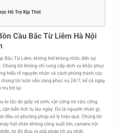
ợc Hỗ Trợ Kịp Thời
Bồn Cầu Bắc Từ Liêm Hà Nội
m
 tại Bắc Từ Liêm, không thể không nhắc đến sự
. Chúng tôi không chỉ cung cấp dịch vụ khắc phục
àng hiểu rõ nguyên nhân và cách phòng tránh các
a chúng tôi luôn sẵn sàng phục vụ 24/7, kể cả ngày
ru trở lại.
bị tắc do giấy vệ sinh, vật cứng rơi vào; cống
 cặn bẩn tích tụ lâu ngày. Dù là nguyên nhân gì,
át đều có phương pháp xử lý hiệu quả. Chúng tôi
 máy hút chân không công suất lớn, camera nội
hẽn, từ đó đưa ra giải pháp tối ưu nhất.