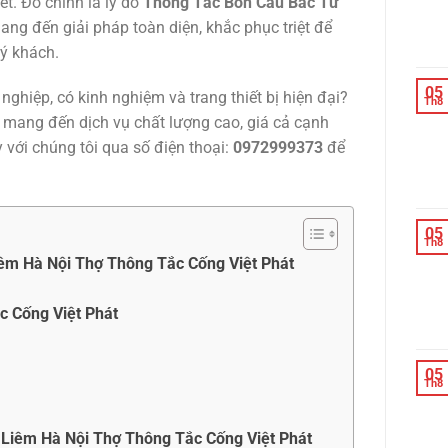
t. Đó chính là lý do
Thông Tắc Bồn Cầu Bắc Từ
ang đến giải pháp toàn diện, khắc phục triệt để
ý khách.
05
ghiệp, có kinh nghiệm và trang thiết bị hiện đại?
Th8
t mang đến dịch vụ chất lượng cao, giá cả cạnh
 với chúng tôi qua số điện thoại:
0972999373
để
05
Th8
êm Hà Nội Thợ Thông Tắc Cống Việt Phát
c Cống Việt Phát
05
Th8
 Liêm Hà Nội Thợ Thông Tắc Cống Việt Phát