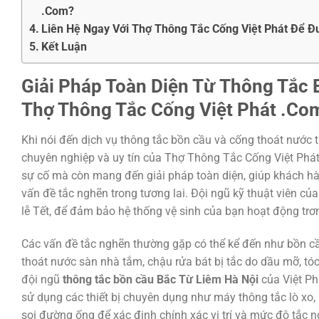
.Com?
Liên Hệ Ngay Với Thợ Thông Tắc Cống Việt Phát Để Đư
Kết Luận
Giải Pháp Toàn Diện Từ
Thông Tắc 
Thợ Thông Tắc Cống Việt Phát .Co
Khi nói đến dịch vụ thông tắc bồn cầu và cống thoát nước
chuyên nghiệp và uy tín của Thợ Thông Tắc Cống Việt Phát
sự cố mà còn mang đến giải pháp toàn diện, giúp khách h
vấn đề tắc nghẽn trong tương lai. Đội ngũ kỹ thuật viên củ
lễ Tết, để đảm bảo hệ thống vệ sinh của bạn hoạt động trơn t
Các vấn đề tắc nghẽn thường gặp có thể kể đến như bồn cầu 
thoát nước sàn nhà tắm, chậu rửa bát bị tắc do dầu mỡ, tóc,
đội ngũ
thông tắc bồn cầu Bắc Từ Liêm Hà Nội
của Việt Ph
sử dụng các thiết bị chuyên dụng như máy thông tắc lò xo,
soi đường ống để xác định chính xác vị trí và mức độ tắc ng