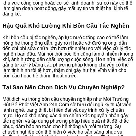
khu vực công cộng hoặc cơ sở kinh doanh, sự cố này có thể
làm gián đoạn hoạt động, gây mất uy tín và thiệt hại kinh tế
đáng kể.
Hậu Quả Khó Lường Khi Bồn Cầu Tắc Nghẽn
Khi bồn cầu bị tắc nghẽn, áp lực nước tăng cao có thể làm
hỏng hệ thống ống dẫn, gây rò rỉ hoặc vỡ đường ống, dẫn
đến chi phí sửa chữa lớn hơn rất nhiều so với việc xử lý tắc
nghẽn ban đầu. Mùi hôi thối bốc lên cũng làm ô nhiễm không
khí, ảnh hưởng đến chất lượng cuộc sống. Hơn nữa, việc cố
gắng tự xử lý bằng các phương pháp không chuyên có thể
làm tình hình tồi tệ hơn, thậm chí gây hư hại vĩnh viễn cho
bồn cầu hoặc hệ thống thoát nước.
Tại Sao Nên Chọn Dịch Vụ Chuyên Nghiệp?
Một dịch vụ thông bồn cầu chuyên nghiệp như Môi Trường
Hút Bể Phốt Việt Anh 24h.Com sở hữu đội ngũ kỹ thuật viên
lành nghề, trang thiết bị hiện đại và quy trình xử lý chuẩn
mực. Họ có khả năng xác định chính xác nguyên nhân gây
tắc nghẽn và áp dụng phương pháp hiệu quả nhất để khắc
phục, đảm bảo an toàn cho hệ thống và môi trường. Sự
chuyên nghiệp còn thể hiện ở việc họ sẵn sàng phục vụ