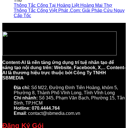
Th8
Thông Tắc Cống Tại Hoàng Liệt Hoàng Mai Thợ
Thông Tắc Cống Việt Phát .Com: Giải Pháp Cứu Nguy
Cấp Tốc
Content-AI là nền tảng ứng dụng trí tuệ nhân tạo để
sáng tạo nội dung trên: Website, Facebook, X,... Content-
AI là thương hiệu trực thuộc bởi Công Ty TNHH
SBMEDIA
Địa chỉ:
Số M22, Đường Đinh Tiên Hoàng, khóm 5,
Phường 8, Thành Phố Vĩnh Long, Tỉnh Vĩnh Long
Chi nhánh:
Số 345, Phạm Văn Bạch, Phường 15, Tân
Bình, TP.HCM
Hotline: 070.4444.764
Email
: contact@sbmedia.com.vn
Đăng Ký Gói