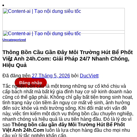
Chuyển
đến
nội
dung
Uncategorized
Thông Bồn Cầu Gần Đây Môi Trường Hút Bể Phốt
Việt Anh 24h.Com: Giải Pháp 24/7 Nhanh Chóng,
Hiệu Quả
Đã đăng trên
27 Tháng 5, 2026
bởi
DucViett
Đăng nhập
Tắc nghẽn bồn cầu là một trong những sự cố khó chịu và
cấp bách nhất mà bất kỳ gia đình hay cơ sở kinh doanh nào
cũng có thể gặp phải. Không chỉ gây bất tiện trong sinh hoạt,
tình trạng này còn tiềm ẩn nguy cơ mất vệ sinh, ảnh hưởng
đến sức khỏe và môi trường sống. Khi đối mặt với vấn đề
này, việc tìm kiếm một dịch vụ thông bồn cầu chuyên nghiệp,
nhanh chóng và hiệu quả là ưu tiên hàng đầu. Đó là lý do vì
sao
Thông bồn cầu gần đây Môi Trường Hút Bể Phốt
Việt Anh 24h.Com
luôn là lựa chọn hàng đầu cho mọi nhu
cầu xử lý tắc nghẽn khẩn cấp.