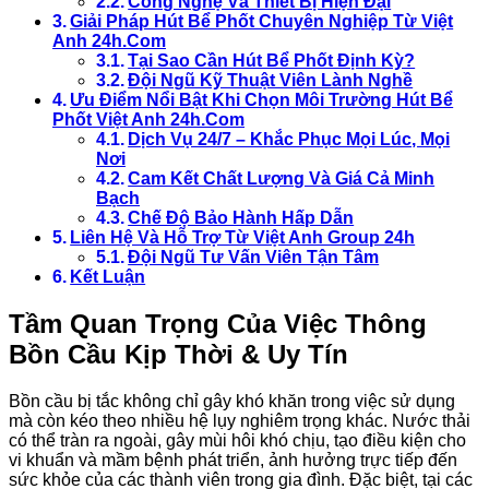
Công Nghệ Và Thiết Bị Hiện Đại
Giải Pháp Hút Bể Phốt Chuyên Nghiệp Từ Việt
Anh 24h.Com
Tại Sao Cần Hút Bể Phốt Định Kỳ?
Đội Ngũ Kỹ Thuật Viên Lành Nghề
Ưu Điểm Nổi Bật Khi Chọn Môi Trường Hút Bể
Phốt Việt Anh 24h.Com
Dịch Vụ 24/7 – Khắc Phục Mọi Lúc, Mọi
Nơi
Cam Kết Chất Lượng Và Giá Cả Minh
Bạch
Chế Độ Bảo Hành Hấp Dẫn
Liên Hệ Và Hỗ Trợ Từ Việt Anh Group 24h
Đội Ngũ Tư Vấn Viên Tận Tâm
Kết Luận
Tầm Quan Trọng Của Việc Thông
Bồn Cầu Kịp Thời & Uy Tín
Bồn cầu bị tắc không chỉ gây khó khăn trong việc sử dụng
mà còn kéo theo nhiều hệ lụy nghiêm trọng khác. Nước thải
có thể tràn ra ngoài, gây mùi hôi khó chịu, tạo điều kiện cho
vi khuẩn và mầm bệnh phát triển, ảnh hưởng trực tiếp đến
sức khỏe của các thành viên trong gia đình. Đặc biệt, tại các