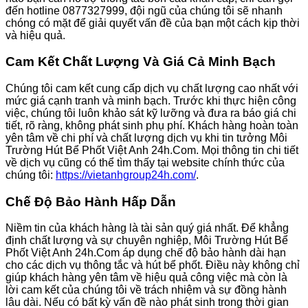
đến hotline 0877327999, đội ngũ của chúng tôi sẽ nhanh
chóng có mặt để giải quyết vấn đề của bạn một cách kịp thời
và hiệu quả.
Cam Kết Chất Lượng Và Giá Cả Minh Bạch
Chúng tôi cam kết cung cấp dịch vụ chất lượng cao nhất với
mức giá cạnh tranh và minh bạch. Trước khi thực hiện công
việc, chúng tôi luôn khảo sát kỹ lưỡng và đưa ra báo giá chi
tiết, rõ ràng, không phát sinh phụ phí. Khách hàng hoàn toàn
yên tâm về chi phí và chất lượng dịch vụ khi tin tưởng Môi
Trường Hút Bể Phốt Việt Anh 24h.Com. Mọi thông tin chi tiết
về dịch vụ cũng có thể tìm thấy tại website chính thức của
chúng tôi:
https://vietanhgroup24h.com/
.
Chế Độ Bảo Hành Hấp Dẫn
Niềm tin của khách hàng là tài sản quý giá nhất. Để khẳng
định chất lượng và sự chuyên nghiệp, Môi Trường Hút Bể
Phốt Việt Anh 24h.Com áp dụng chế độ bảo hành dài hạn
cho các dịch vụ thông tắc và hút bể phốt. Điều này không chỉ
giúp khách hàng yên tâm về hiệu quả công việc mà còn là
lời cam kết của chúng tôi về trách nhiệm và sự đồng hành
lâu dài. Nếu có bất kỳ vấn đề nào phát sinh trong thời gian