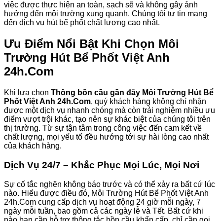
việc được thực hiện an toàn, sạch sẽ và không gây ảnh
hưởng đến môi trường xung quanh. Chúng tôi tự tin mang
đến dịch vụ hút bể phốt chất lượng cao nhất.
Ưu Điểm Nổi Bật Khi Chọn Môi
Trường Hút Bể Phốt Việt Anh
24h.Com
Khi lựa chọn
Thông bồn cầu gần đây Môi Trường Hút Bể
Phốt Việt Anh 24h.Com
, quý khách hàng không chỉ nhận
được một dịch vụ nhanh chóng mà còn trải nghiệm nhiều ưu
điểm vượt trội khác, tạo nên sự khác biệt của chúng tôi trên
thị trường. Từ sự tận tâm trong công việc đến cam kết về
chất lượng, mọi yếu tố đều hướng tới sự hài lòng cao nhất
của khách hàng.
Dịch Vụ 24/7 – Khắc Phục Mọi Lúc, Mọi Nơi
Sự cố tắc nghẽn không báo trước và có thể xảy ra bất cứ lúc
nào. Hiểu được điều đó, Môi Trường Hút Bể Phốt Việt Anh
24h.Com cung cấp dịch vụ hoạt động 24 giờ mỗi ngày, 7
ngày mỗi tuần, bao gồm cả các ngày lễ và Tết. Bất cứ khi
nào bạn cần hỗ trợ thông tắc bồn cầu khẩn cấp, chỉ cần gọi