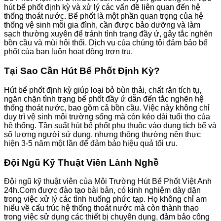
hút bể phốt định kỳ và xử lý các vấn đề liên quan đến hệ
thống thoát nước. Bể phốt là một phần quan trọng của hệ
thống vệ sinh mỗi gia đình, cần được bảo dưỡng và làm
sạch thường xuyên để tránh tình trạng đầy ứ, gây tắc nghẽn
bồn cầu và mùi hôi thối. Dịch vụ của chúng tôi đảm bảo bể
phốt của bạn luôn hoạt động trơn tru.
Tại Sao Cần Hút Bể Phốt Định Kỳ?
Hút bể phốt định kỳ giúp loại bỏ bùn thải, chất rắn tích tụ,
ngăn chặn tình trạng bể phốt đầy ứ dẫn đến tắc nghẽn hệ
thống thoát nước, bao gồm cả bồn cầu. Việc này không chỉ
duy trì vệ sinh môi trường sống mà còn kéo dài tuổi thọ của
hệ thống. Tần suất hút bể phốt phụ thuộc vào dung tích bể và
số lượng người sử dụng, nhưng thông thường nên thực
hiện 3-5 năm một lần để đảm bảo hiệu quả tối ưu.
Đội Ngũ Kỹ Thuật Viên Lành Nghề
Đội ngũ kỹ thuật viên của Môi Trường Hút Bể Phốt Việt Anh
24h.Com được đào tạo bài bản, có kinh nghiệm dày dặn
trong việc xử lý các tình huống phức tạp. Họ không chỉ am
hiểu về cấu trúc hệ thống thoát nước mà còn thành thạo
trong việc sử dụng các thiết bị chuyên dụng, đảm bảo công