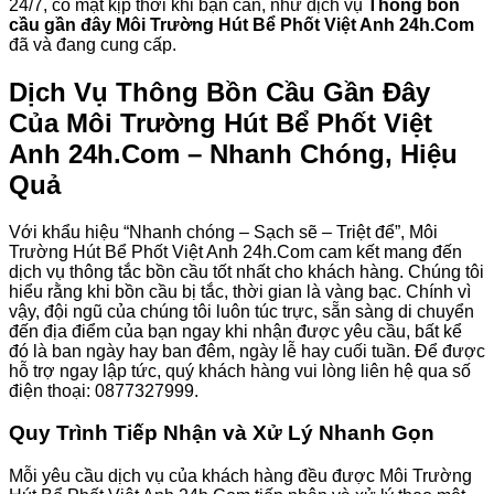
24/7, có mặt kịp thời khi bạn cần, như dịch vụ
Thông bồn
cầu gần đây Môi Trường Hút Bể Phốt Việt Anh 24h.Com
đã và đang cung cấp.
Dịch Vụ Thông Bồn Cầu Gần Đây
Của Môi Trường Hút Bể Phốt Việt
Anh 24h.Com – Nhanh Chóng, Hiệu
Quả
Với khẩu hiệu “Nhanh chóng – Sạch sẽ – Triệt để”, Môi
Trường Hút Bể Phốt Việt Anh 24h.Com cam kết mang đến
dịch vụ thông tắc bồn cầu tốt nhất cho khách hàng. Chúng tôi
hiểu rằng khi bồn cầu bị tắc, thời gian là vàng bạc. Chính vì
vậy, đội ngũ của chúng tôi luôn túc trực, sẵn sàng di chuyển
đến địa điểm của bạn ngay khi nhận được yêu cầu, bất kể
đó là ban ngày hay ban đêm, ngày lễ hay cuối tuần. Để được
hỗ trợ ngay lập tức, quý khách hàng vui lòng liên hệ qua số
điện thoại: 0877327999.
Quy Trình Tiếp Nhận và Xử Lý Nhanh Gọn
Mỗi yêu cầu dịch vụ của khách hàng đều được Môi Trường