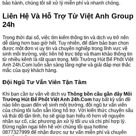
bảo hành, chúng tôi sẽ xử lý miễn phí và nhanh chóng.
Liên Hệ Và Hỗ Trợ Từ Việt Anh Group
24h
Trong thời đại số, việc tìm kiếm thông tin và dịch vụ trở nên
dễ dàng hơn bao giờ hết. Tuy nhiên, để đảm bảo bạn chọn
được một đơn vị uy tín và chuyên nghiệp trong lĩnh vực vệ
sinh môi trường, việc liên hệ trực tiếp và tham khảo thông tin
từ nhiều kênh là rất quan trọng. Môi Trường Hút Bể Phốt Việt
Anh 24h.Com luôn sẵn sàng lắng nghe và giải đáp mọi thắc
mắc của quý khách hàng.
Đội Ngũ Tư Vấn Viên Tận Tâm
Khi bạn cần tư vấn về dịch vụ
Thông bồn cầu gần đây Môi
Trường Hút Bể Phốt Việt Anh 24h.Com
hay bất kỳ vấn đề
nào liên quan đến vệ sinh môi trường, đội ngũ tư vấn viên
của chúng tôi luôn sẵn lòng hỗ trợ. Với kiến thức chuyên sâu
và thái độ tận tình, họ sẽ giúp bạn hiểu rõ hơn về nguyên
nhân sự cố, các phương án xử lý tối ưu và chi phí hợp lý.
Đừng ngần ngại liên hệ với chúng tôi qua hotline
0877327999 để nhận được sự tư vấn miễn phí và chuyên