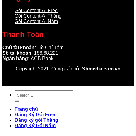
Gói Content-AI Free
Gói Content-AI Tháng
Gói Content-AI Năm
Thanh Toán
Chủ tài khoản:
Hồ Chí Tâm
Số tài khoản:
186.68.221
Ngân hàng:
ACB Bank
Copyright 2021. Cung cấp bởi
Sbmedia.com.vn
Trang chủ
Đăng Ký Gói Free
Đăng ký gói Tháng
Đăng Ký Gói Năm