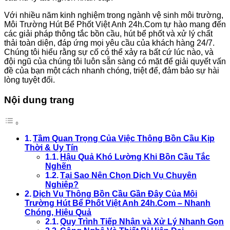
Với nhiều năm kinh nghiệm trong ngành vệ sinh môi trường,
Môi Trường Hút Bể Phốt Việt Anh 24h.Com tự hào mang đến
các giải pháp thông tắc bồn cầu, hút bể phốt và xử lý chất
thải toàn diện, đáp ứng mọi yêu cầu của khách hàng 24/7.
Chúng tôi hiểu rằng sự cố có thể xảy ra bất cứ lúc nào, và
đội ngũ của chúng tôi luôn sẵn sàng có mặt để giải quyết vấn
đề của bạn một cách nhanh chóng, triệt để, đảm bảo sự hài
lòng tuyệt đối.
Nội dung trang
Tầm Quan Trọng Của Việc Thông Bồn Cầu Kịp
Thời & Uy Tín
Hậu Quả Khó Lường Khi Bồn Cầu Tắc
Nghẽn
Tại Sao Nên Chọn Dịch Vụ Chuyên
Nghiệp?
Dịch Vụ Thông Bồn Cầu Gần Đây Của Môi
Trường Hút Bể Phốt Việt Anh 24h.Com – Nhanh
Chóng, Hiệu Quả
Quy Trình Tiếp Nhận và Xử Lý Nhanh Gọn