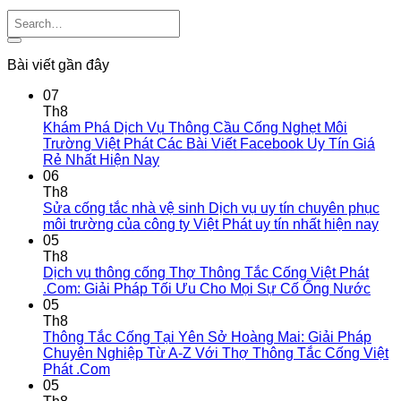
Bài viết gần đây
07
Th8
Khám Phá Dịch Vụ Thông Cầu Cống Nghẹt Môi
Trường Việt Phát Các Bài Viết Facebook Uy Tín Giá
Rẻ Nhất Hiện Nay
06
Th8
Sửa cống tắc nhà vệ sinh Dịch vụ uy tín chuyên phục
môi trường của công ty Việt Phát uy tín nhất hiện nay
05
Th8
Dịch vụ thông cống Thợ Thông Tắc Cống Việt Phát
.Com: Giải Pháp Tối Ưu Cho Mọi Sự Cố Ống Nước
05
Th8
Thông Tắc Cống Tại Yên Sở Hoàng Mai: Giải Pháp
Chuyên Nghiệp Từ A-Z Với Thợ Thông Tắc Cống Việt
Phát .Com
05