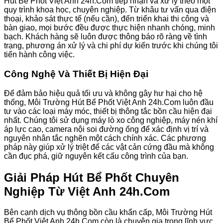
Hút Bể Phốt Việt Anh 24h.Com tiếp nhận và xử lý theo một
quy trình khoa học, chuyên nghiệp. Từ khâu tư vấn qua điện
thoại, khảo sát thực tế (nếu cần), đến triển khai thi công và
bàn giao, mọi bước đều được thực hiện nhanh chóng, minh
bạch. Khách hàng sẽ luôn được thông báo rõ ràng về tình
trạng, phương án xử lý và chi phí dự kiến trước khi chúng tôi
tiến hành công việc.
Công Nghệ Và Thiết Bị Hiện Đại
Để đảm bảo hiệu quả tối ưu và không gây hư hại cho hệ
thống, Môi Trường Hút Bể Phốt Việt Anh 24h.Com luôn đầu
tư vào các loại máy móc, thiết bị thông tắc bồn cầu hiện đại
nhất. Chúng tôi sử dụng máy lò xo công nghiệp, máy nén khí
áp lực cao, camera nội soi đường ống để xác định vị trí và
nguyên nhân tắc nghẽn một cách chính xác. Các phương
pháp này giúp xử lý triệt để các vật cản cứng đầu mà không
cần đục phá, giữ nguyên kết cấu công trình của bạn.
Giải Pháp Hút Bể Phốt Chuyên
Nghiệp Từ Việt Anh 24h.Com
Bên cạnh dịch vụ thông bồn cầu khẩn cấp, Môi Trường Hút
Bể Phốt Việt Anh 24h.Com còn là chuyên gia trong lĩnh vực