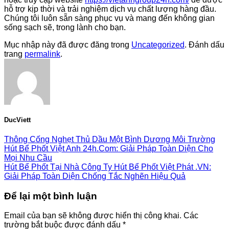
hỗ trợ kịp thời và trải nghiệm dịch vụ chất lượng hàng đầu.
Chúng tôi luôn sẵn sàng phục vụ và mang đến không gian
sống sạch sẽ, trong lành cho bạn.
Mục nhập này đã được đăng trong
Uncategorized
. Đánh dấu
trang
permalink
.
DucViett
Thông Cống Nghẹt Thủ Dầu Một Bình Dương Môi Trường
Hút Bể Phốt Việt Anh 24h.Com: Giải Pháp Toàn Diện Cho
Mọi Nhu Cầu
Hút Bể Phốt Tại Nhà Công Ty Hút Bể Phốt Việt Phát .VN:
Giải Pháp Toàn Diện Chống Tắc Nghẽn Hiệu Quả
Để lại một bình luận
Email của bạn sẽ không được hiển thị công khai.
Các
trường bắt buộc được đánh dấu
*