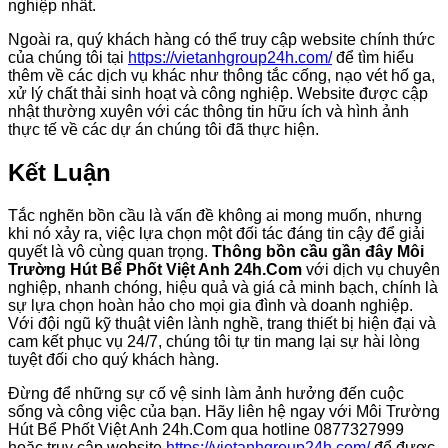
nghiệp nhất.
Ngoài ra, quý khách hàng có thể truy cập website chính thức
của chúng tôi tại
https://vietanhgroup24h.com/
để tìm hiểu
thêm về các dịch vụ khác như thông tắc cống, nạo vét hố ga,
xử lý chất thải sinh hoạt và công nghiệp. Website được cập
nhật thường xuyên với các thông tin hữu ích và hình ảnh
thực tế về các dự án chúng tôi đã thực hiện.
Kết Luận
Tắc nghẽn bồn cầu là vấn đề không ai mong muốn, nhưng
khi nó xảy ra, việc lựa chọn một đối tác đáng tin cậy để giải
quyết là vô cùng quan trọng.
Thông bồn cầu gần đây Môi
Trường Hút Bể Phốt Việt Anh 24h.Com
với dịch vụ chuyên
nghiệp, nhanh chóng, hiệu quả và giá cả minh bạch, chính là
sự lựa chọn hoàn hảo cho mọi gia đình và doanh nghiệp.
Với đội ngũ kỹ thuật viên lành nghề, trang thiết bị hiện đại và
cam kết phục vụ 24/7, chúng tôi tự tin mang lại sự hài lòng
tuyệt đối cho quý khách hàng.
Đừng để những sự cố vệ sinh làm ảnh hưởng đến cuộc
sống và công việc của bạn. Hãy liên hệ ngay với Môi Trường
Hút Bể Phốt Việt Anh 24h.Com qua hotline 0877327999
hoặc truy cập website
https://vietanhgroup24h.com/
để được