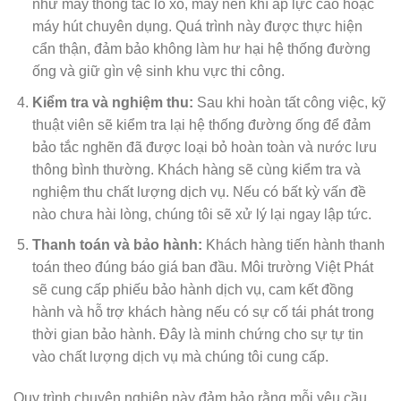
như máy thông tắc lò xo, máy nén khí áp lực cao hoặc
máy hút chuyên dụng. Quá trình này được thực hiện
cẩn thận, đảm bảo không làm hư hại hệ thống đường
ống và giữ gìn vệ sinh khu vực thi công.
Kiểm tra và nghiệm thu:
Sau khi hoàn tất công việc, kỹ
thuật viên sẽ kiểm tra lại hệ thống đường ống để đảm
bảo tắc nghẽn đã được loại bỏ hoàn toàn và nước lưu
thông bình thường. Khách hàng sẽ cùng kiểm tra và
nghiệm thu chất lượng dịch vụ. Nếu có bất kỳ vấn đề
nào chưa hài lòng, chúng tôi sẽ xử lý lại ngay lập tức.
Thanh toán và bảo hành:
Khách hàng tiến hành thanh
toán theo đúng báo giá ban đầu. Môi trường Việt Phát
sẽ cung cấp phiếu bảo hành dịch vụ, cam kết đồng
hành và hỗ trợ khách hàng nếu có sự cố tái phát trong
thời gian bảo hành. Đây là minh chứng cho sự tự tin
vào chất lượng dịch vụ mà chúng tôi cung cấp.
Quy trình chuyên nghiệp này đảm bảo rằng mỗi yêu cầu