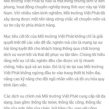
Môi trường Việt Phát tự hào là một trong những đơn vị tiên
phong, hoạt động chuyên nghiệp trong lĩnh vực này tại Việt
Nam. Với nhiều năm kinh nghiệm, Môi trường Việt Phát đã
xây dựng được một nền tảng vững chắc về chuyên môn và
sự tin cậy từ phía khách hàng.
Mục tiêu cốt lõi của Môi trường Việt Phát không chỉ là giải
quyết triệt để các vấn đề tắc nghẽn mà còn là mang lại sự
hài lòng tuyệt đối cho khách hàng thông qua chất lượng
dịch vụ vượt trội và thái độ phục vụ tận tâm. Chúng tôi hiểu
rằng mỗi sự cố tắc nghẽn đều cần được xử lý nhanh
chóng, hiệu quả và an toàn. Đó là lý do tại sao Môi trường
Việt Phát không ngừng đầu tư vào trang thiết bị hiện đại,
nâng cao kỹ năng cho đội ngũ nhân viên và tối ưu hóa quy
trình làm việc.
Các dịch vụ chính mà Môi trường Việt Phát cung cấp rất đa
dạng, bao gồm: thông tắc toilet, thông tắc cống, thông tắc
bồn rửa mặt, bồn rửa chén, hút hầm cầu, nạo vét cống