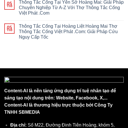
Thông Tắc Cống Tại Yên Sở Hoàng Mai: Giải Pháp
05
Th8
Chuyên Nghiệp Từ A-Z Với Thợ Thông Tắc Cống
Việt Phát .Com
Thông Tắc Cống Tại Hoàng Liệt Hoàng Mai Thợ
05
Th8
Thông Tắc Cống Việt Phát .Com: Giải Pháp Cứu
Nguy Cấp Tốc
Content-AI là nền tảng ứng dụng trí tuệ nhân tạo để
sáng tạo nội dung trên: Website, Facebook, X,...
Content-AI là thương hiệu trực thuộc bởi Công Ty
TNHH SBMEDIA
Địa chỉ:
Số M22, Đường Đinh Tiên Hoàng, khóm 5,