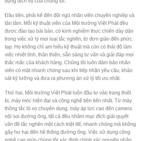
dụng dịch vụ của chúng tôi.
Đầu tiên, phải kể đến đội ngũ nhân viên chuyên nghiệp và
tận tâm. Mỗi kỹ thuật viên của Môi trường Việt Phát đều
được đào tạo bài bản, có kinh nghiệm thực chiến dày dặn
trong việc xử lý mọi loại tắc nghẽn, từ đơn giản đến phức
tạp. Họ không chỉ am hiểu kỹ thuật mà còn có thái độ làm
việc nhiệt tình, thân thiện, sẵn sàng tư vấn và giải đáp mọi
thắc mắc của khách hàng. Chúng tôi luôn đảm bảo nhân
viên có mặt nhanh chóng sau khi tiếp nhận yêu cầu, khảo
sát kỹ lưỡng và đưa ra phương án xử lý tối ưu nhất.
Thứ hai, Môi trường Việt Phát luôn đầu tư vào trang thiết
bị, máy móc hiện đại và công nghệ tiên tiến nhất. Từ máy
thông tắc lò xo chuyên dụng, máy áp lực cao đến camera
nội soi đường ống, tất cả đều nhằm mục đích giải quyết
vấn đề tắc nghẽn một cách triệt để, nhanh chóng mà không
gây hư hại đến hệ thống đường ống. Việc sử dụng công
nghệ cao giúp chúng tôi xác định chính xác nguyên nhân