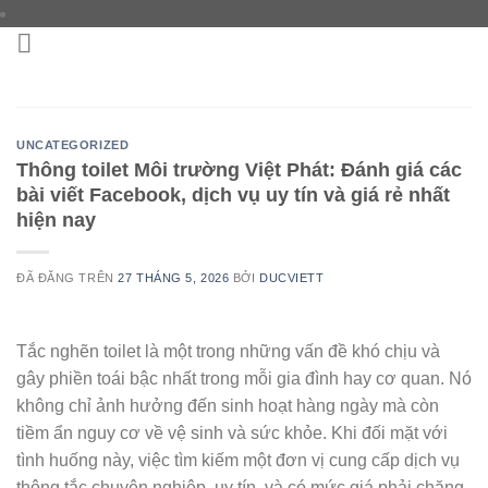
Chuyển
đến
nội
dung
UNCATEGORIZED
Thông toilet Môi trường Việt Phát: Đánh giá các
bài viết Facebook, dịch vụ uy tín và giá rẻ nhất
hiện nay
ĐÃ ĐĂNG TRÊN
27 THÁNG 5, 2026
BỞI
DUCVIETT
Tắc nghẽn toilet là một trong những vấn đề khó chịu và
gây phiền toái bậc nhất trong mỗi gia đình hay cơ quan. Nó
không chỉ ảnh hưởng đến sinh hoạt hàng ngày mà còn
tiềm ẩn nguy cơ về vệ sinh và sức khỏe. Khi đối mặt với
tình huống này, việc tìm kiếm một đơn vị cung cấp dịch vụ
thông tắc chuyên nghiệp, uy tín, và có mức giá phải chăng