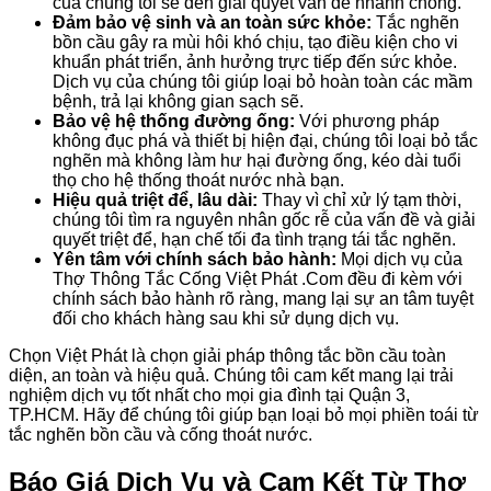
của chúng tôi sẽ đến giải quyết vấn đề nhanh chóng.
Đảm bảo vệ sinh và an toàn sức khỏe:
Tắc nghẽn
bồn cầu gây ra mùi hôi khó chịu, tạo điều kiện cho vi
khuẩn phát triển, ảnh hưởng trực tiếp đến sức khỏe.
Dịch vụ của chúng tôi giúp loại bỏ hoàn toàn các mầm
bệnh, trả lại không gian sạch sẽ.
Bảo vệ hệ thống đường ống:
Với phương pháp
không đục phá và thiết bị hiện đại, chúng tôi loại bỏ tắc
nghẽn mà không làm hư hại đường ống, kéo dài tuổi
thọ cho hệ thống thoát nước nhà bạn.
Hiệu quả triệt để, lâu dài:
Thay vì chỉ xử lý tạm thời,
chúng tôi tìm ra nguyên nhân gốc rễ của vấn đề và giải
quyết triệt để, hạn chế tối đa tình trạng tái tắc nghẽn.
Yên tâm với chính sách bảo hành:
Mọi dịch vụ của
Thợ Thông Tắc Cống Việt Phát .Com đều đi kèm với
chính sách bảo hành rõ ràng, mang lại sự an tâm tuyệt
đối cho khách hàng sau khi sử dụng dịch vụ.
Chọn Việt Phát là chọn giải pháp thông tắc bồn cầu toàn
diện, an toàn và hiệu quả. Chúng tôi cam kết mang lại trải
nghiệm dịch vụ tốt nhất cho mọi gia đình tại Quận 3,
TP.HCM. Hãy để chúng tôi giúp bạn loại bỏ mọi phiền toái từ
tắc nghẽn bồn cầu và cống thoát nước.
Báo Giá Dịch Vụ và Cam Kết Từ Thợ