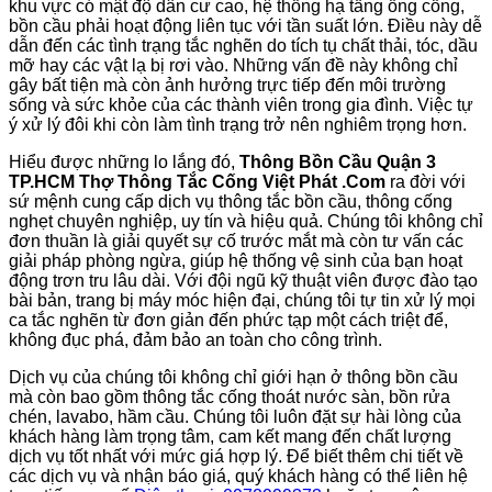
khu vực có mật độ dân cư cao, hệ thống hạ tầng ống cống,
bồn cầu phải hoạt động liên tục với tần suất lớn. Điều này dễ
dẫn đến các tình trạng tắc nghẽn do tích tụ chất thải, tóc, dầu
mỡ hay các vật lạ bị rơi vào. Những vấn đề này không chỉ
gây bất tiện mà còn ảnh hưởng trực tiếp đến môi trường
sống và sức khỏe của các thành viên trong gia đình. Việc tự
ý xử lý đôi khi còn làm tình trạng trở nên nghiêm trọng hơn.
Hiểu được những lo lắng đó,
Thông Bồn Cầu Quận 3
TP.HCM Thợ Thông Tắc Cống Việt Phát .Com
ra đời với
sứ mệnh cung cấp dịch vụ thông tắc bồn cầu, thông cống
nghẹt chuyên nghiệp, uy tín và hiệu quả. Chúng tôi không chỉ
đơn thuần là giải quyết sự cố trước mắt mà còn tư vấn các
giải pháp phòng ngừa, giúp hệ thống vệ sinh của bạn hoạt
động trơn tru lâu dài. Với đội ngũ kỹ thuật viên được đào tạo
bài bản, trang bị máy móc hiện đại, chúng tôi tự tin xử lý mọi
ca tắc nghẽn từ đơn giản đến phức tạp một cách triệt để,
không đục phá, đảm bảo an toàn cho công trình.
Dịch vụ của chúng tôi không chỉ giới hạn ở thông bồn cầu
mà còn bao gồm thông tắc cống thoát nước sàn, bồn rửa
chén, lavabo, hầm cầu. Chúng tôi luôn đặt sự hài lòng của
khách hàng làm trọng tâm, cam kết mang đến chất lượng
dịch vụ tốt nhất với mức giá hợp lý. Để biết thêm chi tiết về
các dịch vụ và nhận báo giá, quý khách hàng có thể liên hệ