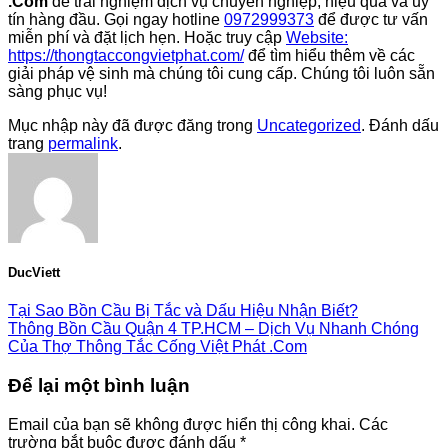
.Com
để trải nghiệm dịch vụ chuyên nghiệp, hiệu quả và uy
tín hàng đầu. Gọi ngay hotline
0972999373
để được tư vấn
miễn phí và đặt lịch hẹn. Hoặc truy cập
Website:
https://thongtaccongvietphat.com/
để tìm hiểu thêm về các
giải pháp vệ sinh mà chúng tôi cung cấp. Chúng tôi luôn sẵn
sàng phục vụ!
Mục nhập này đã được đăng trong
Uncategorized
. Đánh dấu
trang
permalink
.
DucViett
Tại Sao Bồn Cầu Bị Tắc và Dấu Hiệu Nhận Biết?
Thông Bồn Cầu Quận 4 TP.HCM – Dịch Vụ Nhanh Chóng
Của Thợ Thông Tắc Cống Việt Phát .Com
Để lại một bình luận
Email của bạn sẽ không được hiển thị công khai.
Các
trường bắt buộc được đánh dấu
*