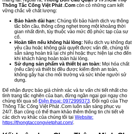
Thông Tắc Cống Việt Phát .Com
còn có những cam kết
vững chắc về chất lượng:
Bảo hành dài hạn:
Chúng tôi bảo hành dịch vụ thông
tắc bồn cầu, thông cống nghẹt trong một khoảng thời
gian nhất định, tùy thuộc vào mức độ phức tạp của sự
cố.
Hoàn tiền nếu không hài lòng:
Nếu dịch vụ không đạt
yêu cầu hoặc không giải quyết được vấn đề, chúng tôi
sẵn sàng hoàn trả lại chi phí hoặc thực hiện lại cho đến
khi khách hàng hoàn toàn hài lòng.
Sử dụng sản phẩm và thiết bị an toàn:
Mọi hóa chất
(nếu cần) và thiết bị đều được kiểm định an toàn,
không gây hại cho môi trường và sức khỏe người sử
dụng.
Để nhận được báo giá chính xác và tư vấn chi tiết nhất cho
tình trạng tắc nghẽn của bạn, đừng ngần ngại gọi ngay cho
chúng tôi qua số
Điện thoại: 0972999373
. Đội ngũ của Thợ
Thông Tắc Cống Việt Phát .Com luôn sẵn sàng phục vụ
24/7. Bạn cũng có thể tham khảo thêm thông tin chi tiết về
các dịch vụ khác của chúng tôi tại
Website:
https://thongtaccongvietphat.com/
.