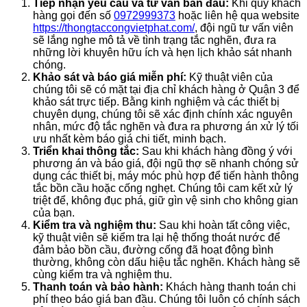
Tiếp nhận yêu cầu và tư vấn ban đầu:
Khi quý khách
hàng gọi đến số
0972999373
hoặc liên hệ qua website
https://thongtaccongvietphat.com/
, đội ngũ tư vấn viên
sẽ lắng nghe mô tả về tình trạng tắc nghẽn, đưa ra
những lời khuyên hữu ích và hẹn lịch khảo sát nhanh
chóng.
Khảo sát và báo giá miễn phí:
Kỹ thuật viên của
chúng tôi sẽ có mặt tại địa chỉ khách hàng ở Quận 3 để
khảo sát trực tiếp. Bằng kinh nghiệm và các thiết bị
chuyên dụng, chúng tôi sẽ xác định chính xác nguyên
nhân, mức độ tắc nghẽn và đưa ra phương án xử lý tối
ưu nhất kèm báo giá chi tiết, minh bạch.
Triển khai thông tắc:
Sau khi khách hàng đồng ý với
phương án và báo giá, đội ngũ thợ sẽ nhanh chóng sử
dụng các thiết bị, máy móc phù hợp để tiến hành thông
tắc bồn cầu hoặc cống nghẹt. Chúng tôi cam kết xử lý
triệt để, không đục phá, giữ gìn vệ sinh cho không gian
của bạn.
Kiểm tra và nghiệm thu:
Sau khi hoàn tất công việc,
kỹ thuật viên sẽ kiểm tra lại hệ thống thoát nước để
đảm bảo bồn cầu, đường cống đã hoạt động bình
thường, không còn dấu hiệu tắc nghẽn. Khách hàng sẽ
cùng kiểm tra và nghiệm thu.
Thanh toán và bảo hành:
Khách hàng thanh toán chi
phí theo báo giá ban đầu. Chúng tôi luôn có chính sách