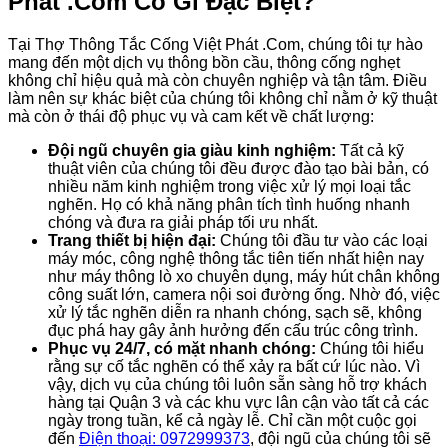
Phát .Com
Có Gì Đặc Biệt?
Tại Thợ Thông Tắc Cống Việt Phát .Com, chúng tôi tự hào
mang đến một dịch vụ thông bồn cầu, thông cống nghẹt
không chỉ hiệu quả mà còn chuyên nghiệp và tận tâm. Điều
làm nên sự khác biệt của chúng tôi không chỉ nằm ở kỹ thuật
mà còn ở thái độ phục vụ và cam kết về chất lượng:
Đội ngũ chuyên gia giàu kinh nghiệm:
Tất cả kỹ
thuật viên của chúng tôi đều được đào tạo bài bản, có
nhiều năm kinh nghiệm trong việc xử lý mọi loại tắc
nghẽn. Họ có khả năng phân tích tình huống nhanh
chóng và đưa ra giải pháp tối ưu nhất.
Trang thiết bị hiện đại:
Chúng tôi đầu tư vào các loại
máy móc, công nghệ thông tắc tiên tiến nhất hiện nay
như máy thông lò xo chuyên dụng, máy hút chân không
công suất lớn, camera nội soi đường ống. Nhờ đó, việc
xử lý tắc nghẽn diễn ra nhanh chóng, sạch sẽ, không
đục phá hay gây ảnh hưởng đến cấu trúc công trình.
Phục vụ 24/7, có mặt nhanh chóng:
Chúng tôi hiểu
rằng sự cố tắc nghẽn có thể xảy ra bất cứ lúc nào. Vì
vậy, dịch vụ của chúng tôi luôn sẵn sàng hỗ trợ khách
hàng tại Quận 3 và các khu vực lân cận vào tất cả các
ngày trong tuần, kể cả ngày lễ. Chỉ cần một cuộc gọi
đến
Điện thoại: 0972999373
, đội ngũ của chúng tôi sẽ