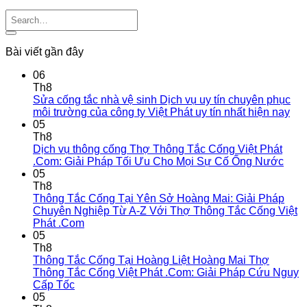
Bài viết gần đây
06
Th8
Sửa cống tắc nhà vệ sinh Dịch vụ uy tín chuyên phục
môi trường của công ty Việt Phát uy tín nhất hiện nay
05
Th8
Dịch vụ thông cống Thợ Thông Tắc Cống Việt Phát
.Com: Giải Pháp Tối Ưu Cho Mọi Sự Cố Ống Nước
05
Th8
Thông Tắc Cống Tại Yên Sở Hoàng Mai: Giải Pháp
Chuyên Nghiệp Từ A-Z Với Thợ Thông Tắc Cống Việt
Phát .Com
05
Th8
Thông Tắc Cống Tại Hoàng Liệt Hoàng Mai Thợ
Thông Tắc Cống Việt Phát .Com: Giải Pháp Cứu Nguy
Cấp Tốc
05