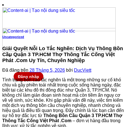
Chuyển
đến
nội
dung
Uncategorized
Giải Quyết Nỗi Lo Tắc Nghẽn: Dịch Vụ Thông Bồn
Cầu Quận 3 TP.HCM Thợ Thông Tắc Cống Việt
Phát .Com Uy Tín, Chuyên Nghiệp
Đã đăng trên
28 Tháng 5, 2026
bởi
DucViett
Đăng nhập
Tình trạng bồn cầu tắc nghẽn là một trong những sự cố khó
chịu và gây phiền toái nhất trong cuộc sống hàng ngày, đặc
biệt tại các khu đô thị đông đúc như Quận 3, TP.HCM. Nó
không chỉ làm gián đoạn sinh hoạt mà còn tiềm ẩn nguy cơ
về vệ sinh, sức khỏe. Khi gặp phải vấn đề này, việc tìm kiếm
một dịch vụ thông bồn cầu chuyên nghiệp, nhanh chóng và
hiệu quả là điều tối quan trọng. Đây chính là lúc bạn cần đến
sự hỗ trợ đắc lực từ
Thông Bồn Cầu Quận 3 TP.HCM Thợ
Thông Tắc Cống Việt Phát .Com
– đơn vị hàng đầu trong
lĩnh vực xử lý tắc nghẽn vệ sinh.