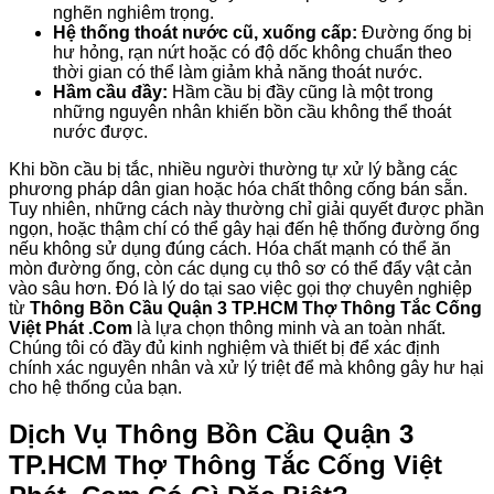
nghẽn nghiêm trọng.
Hệ thống thoát nước cũ, xuống cấp:
Đường ống bị
hư hỏng, rạn nứt hoặc có độ dốc không chuẩn theo
thời gian có thể làm giảm khả năng thoát nước.
Hầm cầu đầy:
Hầm cầu bị đầy cũng là một trong
những nguyên nhân khiến bồn cầu không thể thoát
nước được.
Khi bồn cầu bị tắc, nhiều người thường tự xử lý bằng các
phương pháp dân gian hoặc hóa chất thông cống bán sẵn.
Tuy nhiên, những cách này thường chỉ giải quyết được phần
ngọn, hoặc thậm chí có thể gây hại đến hệ thống đường ống
nếu không sử dụng đúng cách. Hóa chất mạnh có thể ăn
mòn đường ống, còn các dụng cụ thô sơ có thể đẩy vật cản
vào sâu hơn. Đó là lý do tại sao việc gọi thợ chuyên nghiệp
từ
Thông Bồn Cầu Quận 3 TP.HCM Thợ Thông Tắc Cống
Việt Phát .Com
là lựa chọn thông minh và an toàn nhất.
Chúng tôi có đầy đủ kinh nghiệm và thiết bị để xác định
chính xác nguyên nhân và xử lý triệt để mà không gây hư hại
cho hệ thống của bạn.
Dịch Vụ
Thông Bồn Cầu Quận 3
TP.HCM Thợ Thông Tắc Cống Việt