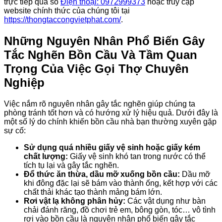
trực tiếp qua số
Điện thoại: 0972999373
hoặc truy cập
website chính thức của chúng tôi tại
https://thongtaccongvietphat.com/
.
Những Nguyên Nhân Phổ Biến Gây
Tắc Nghẽn Bồn Cầu Và Tầm Quan
Trọng Của Việc Gọi Thợ Chuyên
Nghiệp
Việc nắm rõ nguyên nhân gây tắc nghẽn giúp chúng ta
phòng tránh tốt hơn và có hướng xử lý hiệu quả. Dưới đây là
một số lý do chính khiến bồn cầu nhà bạn thường xuyên gặp
sự cố:
Sử dụng quá nhiều giấy vệ sinh hoặc giấy kém
chất lượng:
Giấy vệ sinh khó tan trong nước có thể
tích tụ lại và gây tắc nghẽn.
Đổ thức ăn thừa, dầu mỡ xuống bồn cầu:
Dầu mỡ
khi đông đặc lại sẽ bám vào thành ống, kết hợp với các
chất thải khác tạo thành mảng bám lớn.
Rơi vật lạ không phân hủy:
Các vật dụng như bàn
chải đánh răng, đồ chơi trẻ em, bông gòn, tóc… vô tình
rơi vào bồn cầu là nguyên nhân phổ biến gây tắc