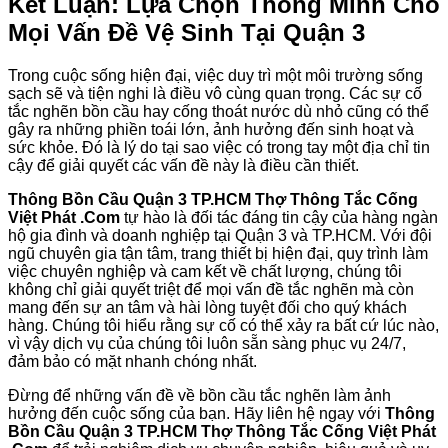
Kết Luận: Lựa Chọn Thông Minh Cho
Mọi Vấn Đề Vệ Sinh Tại Quận 3
Trong cuộc sống hiện đại, việc duy trì một môi trường sống
sạch sẽ và tiện nghi là điều vô cùng quan trọng. Các sự cố
tắc nghẽn bồn cầu hay cống thoát nước dù nhỏ cũng có thể
gây ra những phiền toái lớn, ảnh hưởng đến sinh hoạt và
sức khỏe. Đó là lý do tại sao việc có trong tay một địa chỉ tin
cậy để giải quyết các vấn đề này là điều cần thiết.
Thông Bồn Cầu Quận 3 TP.HCM Thợ Thông Tắc Cống
Việt Phát .Com
tự hào là đối tác đáng tin cậy của hàng ngàn
hộ gia đình và doanh nghiệp tại Quận 3 và TP.HCM. Với đội
ngũ chuyên gia tận tâm, trang thiết bị hiện đại, quy trình làm
việc chuyên nghiệp và cam kết về chất lượng, chúng tôi
không chỉ giải quyết triệt để mọi vấn đề tắc nghẽn mà còn
mang đến sự an tâm và hài lòng tuyệt đối cho quý khách
hàng. Chúng tôi hiểu rằng sự cố có thể xảy ra bất cứ lúc nào,
vì vậy dịch vụ của chúng tôi luôn sẵn sàng phục vụ 24/7,
đảm bảo có mặt nhanh chóng nhất.
Đừng để những vấn đề về bồn cầu tắc nghẽn làm ảnh
hưởng đến cuộc sống của bạn. Hãy liên hệ ngay với
Thông
Bồn Cầu Quận 3 TP.HCM Thợ Thông Tắc Cống Việt Phát