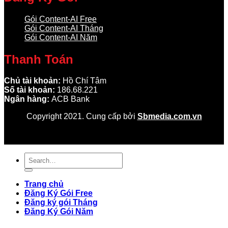
Gói Content-AI Free
Gói Content-AI Tháng
Gói Content-AI Năm
Thanh Toán
Chủ tài khoản:
Hồ Chí Tâm
Số tài khoản:
186.68.221
Ngân hàng:
ACB Bank
Copyright 2021. Cung cấp bởi
Sbmedia.com.vn
Trang chủ
Đăng Ký Gói Free
Đăng ký gói Tháng
Đăng Ký Gói Năm