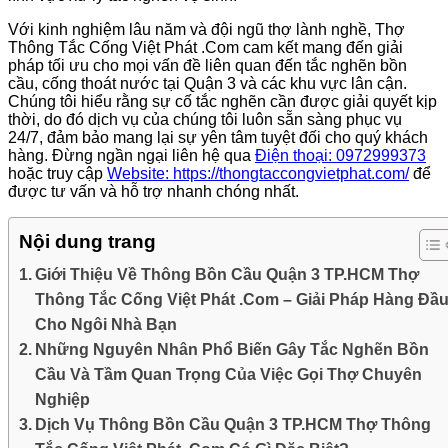
Với kinh nghiệm lâu năm và đội ngũ thợ lành nghề, Thợ
Thông Tắc Cống Việt Phát .Com cam kết mang đến giải
pháp tối ưu cho mọi vấn đề liên quan đến tắc nghẽn bồn
cầu, cống thoát nước tại Quận 3 và các khu vực lân cận.
Chúng tôi hiểu rằng sự cố tắc nghẽn cần được giải quyết kịp
thời, do đó dịch vụ của chúng tôi luôn sẵn sàng phục vụ
24/7, đảm bảo mang lại sự yên tâm tuyệt đối cho quý khách
hàng. Đừng ngần ngại liên hệ qua
Điện thoại: 0972999373
hoặc truy cập
Website: https://thongtaccongvietphat.com/
để
được tư vấn và hỗ trợ nhanh chóng nhất.
Nội dung trang
Giới Thiệu Về Thông Bồn Cầu Quận 3 TP.HCM Thợ
Thông Tắc Cống Việt Phát .Com – Giải Pháp Hàng Đầ
Cho Ngôi Nhà Bạn
Những Nguyên Nhân Phổ Biến Gây Tắc Nghẽn Bồn
Cầu Và Tầm Quan Trọng Của Việc Gọi Thợ Chuyên
Nghiệp
Dịch Vụ Thông Bồn Cầu Quận 3 TP.HCM Thợ Thông