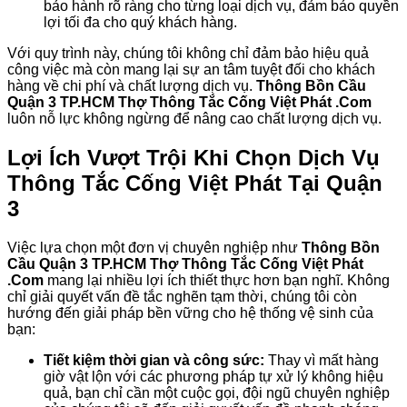
bảo hành rõ ràng cho từng loại dịch vụ, đảm bảo quyền
lợi tối đa cho quý khách hàng.
Với quy trình này, chúng tôi không chỉ đảm bảo hiệu quả
công việc mà còn mang lại sự an tâm tuyệt đối cho khách
hàng về chi phí và chất lượng dịch vụ.
Thông Bồn Cầu
Quận 3 TP.HCM Thợ Thông Tắc Cống Việt Phát .Com
luôn nỗ lực không ngừng để nâng cao chất lượng dịch vụ.
Lợi Ích Vượt Trội Khi Chọn Dịch Vụ
Thông Tắc Cống Việt Phát Tại Quận
3
Việc lựa chọn một đơn vị chuyên nghiệp như
Thông Bồn
Cầu Quận 3 TP.HCM Thợ Thông Tắc Cống Việt Phát
.Com
mang lại nhiều lợi ích thiết thực hơn bạn nghĩ. Không
chỉ giải quyết vấn đề tắc nghẽn tạm thời, chúng tôi còn
hướng đến giải pháp bền vững cho hệ thống vệ sinh của
bạn:
Tiết kiệm thời gian và công sức:
Thay vì mất hàng
giờ vật lộn với các phương pháp tự xử lý không hiệu
quả, bạn chỉ cần một cuộc gọi, đội ngũ chuyên nghiệp