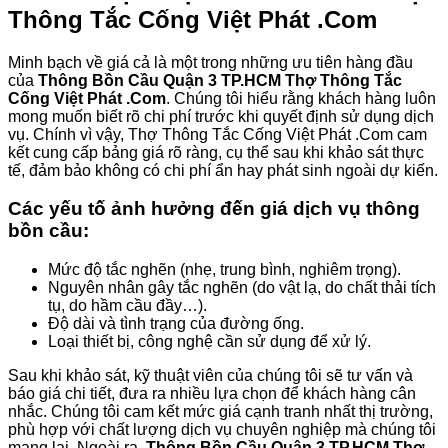
Thông Tắc Cống Việt Phát .Com
Minh bạch về giá cả là một trong những ưu tiên hàng đầu
của
Thông Bồn Cầu Quận 3 TP.HCM Thợ Thông Tắc
Cống Việt Phát .Com
. Chúng tôi hiểu rằng khách hàng luôn
mong muốn biết rõ chi phí trước khi quyết định sử dụng dịch
vụ. Chính vì vậy, Thợ Thông Tắc Cống Việt Phát .Com cam
kết cung cấp bảng giá rõ ràng, cụ thể sau khi khảo sát thực
tế, đảm bảo không có chi phí ẩn hay phát sinh ngoài dự kiến.
Các yếu tố ảnh hưởng đến giá dịch vụ thông
bồn cầu:
Mức độ tắc nghẽn (nhẹ, trung bình, nghiêm trọng).
Nguyên nhân gây tắc nghẽn (do vật lạ, do chất thải tích
tụ, do hầm cầu đầy…).
Độ dài và tình trạng của đường ống.
Loại thiết bị, công nghệ cần sử dụng để xử lý.
Sau khi khảo sát, kỹ thuật viên của chúng tôi sẽ tư vấn và
báo giá chi tiết, đưa ra nhiều lựa chọn để khách hàng cân
nhắc. Chúng tôi cam kết mức giá cạnh tranh nhất thị trường,
phù hợp với chất lượng dịch vụ chuyên nghiệp mà chúng tôi
mang lại. Ngoài ra,
Thông Bồn Cầu Quận 3 TP.HCM Thợ