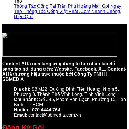
Th8
Thông Tắc Cống Tại Trần Phú Hoàng Mai: Gọi Ngay
Thợ Thông Tắc Cống Việt Phát .Com Nhanh Chóng,
Hiệu Quả
Content-AI là nền tảng ứng dụng trí tuệ nhân tạo để
sáng tạo nội dung trên: Website, Facebook, X,... Content-
AI là thương hiệu trực thuộc bởi Công Ty TNHH
SBMEDIA
Địa chỉ:
Số M22, Đường Đinh Tiên Hoàng, khóm 5,
Phường 8, Thành Phố Vĩnh Long, Tỉnh Vĩnh Long
Chi nhánh:
Số 345, Phạm Văn Bạch, Phường 15, Tân
Bình, TP.HCM
Hotline: 070.4444.764
Email
: contact@sbmedia.com.vn
Đăng Ký Gói