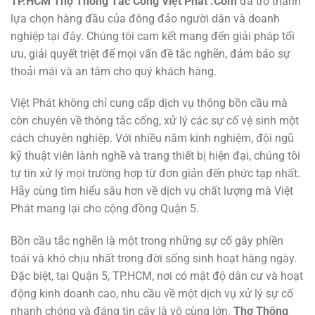
TP.HCM Thợ Thông Tắc Cống Việt Phát .Com
đã trở thành
lựa chọn hàng đầu của đông đảo người dân và doanh
nghiệp tại đây. Chúng tôi cam kết mang đến giải pháp tối
ưu, giải quyết triệt để mọi vấn đề tắc nghẽn, đảm bảo sự
thoải mái và an tâm cho quý khách hàng.
Việt Phát không chỉ cung cấp dịch vụ thông bồn cầu mà
còn chuyên về thông tắc cống, xử lý các sự cố vệ sinh một
cách chuyên nghiệp. Với nhiều năm kinh nghiệm, đội ngũ
kỹ thuật viên lành nghề và trang thiết bị hiện đại, chúng tôi
tự tin xử lý mọi trường hợp từ đơn giản đến phức tạp nhất.
Hãy cùng tìm hiểu sâu hơn về dịch vụ chất lượng mà Việt
Phát mang lại cho cộng đồng Quận 5.
Bồn cầu tắc nghẽn là một trong những sự cố gây phiền
toái và khó chịu nhất trong đời sống sinh hoạt hàng ngày.
Đặc biệt, tại Quận 5, TP.HCM, nơi có mật độ dân cư và hoạt
động kinh doanh cao, nhu cầu về một dịch vụ xử lý sự cố
nhanh chóng và đáng tin cậy là vô cùng lớn.
Thợ Thông