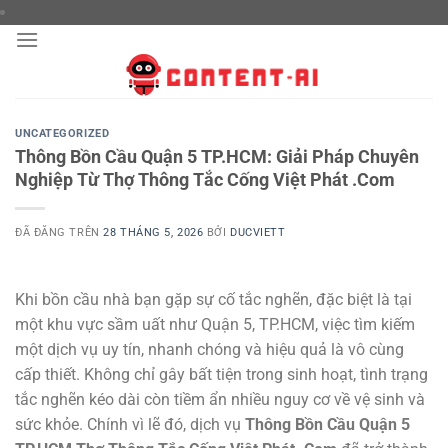
Chuyển
đến
nội
dung
UNCATEGORIZED
Thông Bồn Cầu Quận 5 TP.HCM: Giải Pháp Chuyên
Nghiệp Từ Thợ Thông Tắc Cống Việt Phát .Com
ĐÃ ĐĂNG TRÊN
28 THÁNG 5, 2026
BỞI
DUCVIETT
Khi bồn cầu nhà bạn gặp sự cố tắc nghẽn, đặc biệt là tại
một khu vực sầm uất như Quận 5, TP.HCM, việc tìm kiếm
một dịch vụ uy tín, nhanh chóng và hiệu quả là vô cùng
cấp thiết. Không chỉ gây bất tiện trong sinh hoạt, tình trạng
tắc nghẽn kéo dài còn tiềm ẩn nhiều nguy cơ về vệ sinh và
sức khỏe. Chính vì lẽ đó, dịch vụ
Thông Bồn Cầu Quận 5