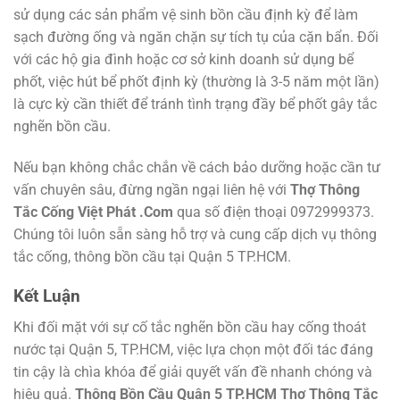
sử dụng các sản phẩm vệ sinh bồn cầu định kỳ để làm
sạch đường ống và ngăn chặn sự tích tụ của cặn bẩn. Đối
với các hộ gia đình hoặc cơ sở kinh doanh sử dụng bể
phốt, việc hút bể phốt định kỳ (thường là 3-5 năm một lần)
là cực kỳ cần thiết để tránh tình trạng đầy bể phốt gây tắc
nghẽn bồn cầu.
Nếu bạn không chắc chắn về cách bảo dưỡng hoặc cần tư
vấn chuyên sâu, đừng ngần ngại liên hệ với
Thợ Thông
Tắc Cống Việt Phát .Com
qua số điện thoại 0972999373.
Chúng tôi luôn sẵn sàng hỗ trợ và cung cấp dịch vụ thông
tắc cống, thông bồn cầu tại Quận 5 TP.HCM.
Kết Luận
Khi đối mặt với sự cố tắc nghẽn bồn cầu hay cống thoát
nước tại Quận 5, TP.HCM, việc lựa chọn một đối tác đáng
tin cậy là chìa khóa để giải quyết vấn đề nhanh chóng và
hiệu quả.
Thông Bồn Cầu Quận 5 TP.HCM Thợ Thông Tắc