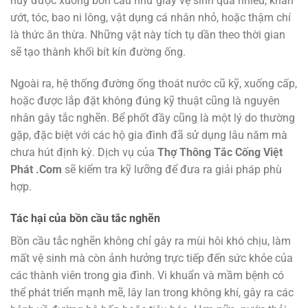
hủy được xuống bồn cầu như giấy vệ sinh quá nhiều, khăn
ướt, tóc, bao ni lông, vật dụng cá nhân nhỏ, hoặc thậm chí
là thức ăn thừa. Những vật này tích tụ dần theo thời gian
sẽ tạo thành khối bít kín đường ống.
Ngoài ra, hệ thống đường ống thoát nước cũ kỹ, xuống cấp,
hoặc được lắp đặt không đúng kỹ thuật cũng là nguyên
nhân gây tắc nghẽn. Bể phốt đầy cũng là một lý do thường
gặp, đặc biệt với các hộ gia đình đã sử dụng lâu năm mà
chưa hút định kỳ. Dịch vụ của
Thợ Thông Tắc Cống Việt
Phát .Com
sẽ kiểm tra kỹ lưỡng để đưa ra giải pháp phù
hợp.
Tác hại của bồn cầu tắc nghẽn
Bồn cầu tắc nghẽn không chỉ gây ra mùi hôi khó chịu, làm
mất vệ sinh mà còn ảnh hưởng trực tiếp đến sức khỏe của
các thành viên trong gia đình. Vi khuẩn và mầm bệnh có
thể phát triển mạnh mẽ, lây lan trong không khí, gây ra các