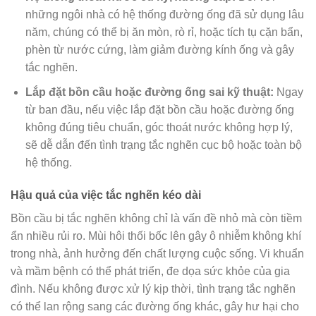
những ngôi nhà có hệ thống đường ống đã sử dụng lâu
năm, chúng có thể bị ăn mòn, rò rỉ, hoặc tích tụ cặn bẩn,
phèn từ nước cứng, làm giảm đường kính ống và gây
tắc nghẽn.
Lắp đặt bồn cầu hoặc đường ống sai kỹ thuật:
Ngay
từ ban đầu, nếu việc lắp đặt bồn cầu hoặc đường ống
không đúng tiêu chuẩn, góc thoát nước không hợp lý,
sẽ dễ dẫn đến tình trạng tắc nghẽn cục bộ hoặc toàn bộ
hệ thống.
Hậu quả của việc tắc nghẽn kéo dài
Bồn cầu bị tắc nghẽn không chỉ là vấn đề nhỏ mà còn tiềm
ẩn nhiều rủi ro. Mùi hôi thối bốc lên gây ô nhiễm không khí
trong nhà, ảnh hưởng đến chất lượng cuộc sống. Vi khuẩn
và mầm bệnh có thể phát triển, đe dọa sức khỏe của gia
đình. Nếu không được xử lý kịp thời, tình trạng tắc nghẽn
có thể lan rộng sang các đường ống khác, gây hư hại cho