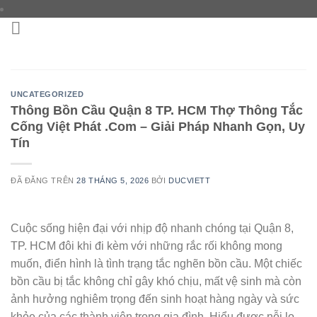
Chuyển
đến
nội
dung
UNCATEGORIZED
Thông Bồn Cầu Quận 8 TP. HCM Thợ Thông Tắc
Cống Việt Phát .Com – Giải Pháp Nhanh Gọn, Uy
Tín
ĐÃ ĐĂNG TRÊN
28 THÁNG 5, 2026
BỞI
DUCVIETT
Cuộc sống hiện đại với nhịp độ nhanh chóng tại Quận 8,
TP. HCM đôi khi đi kèm với những rắc rối không mong
muốn, điển hình là tình trạng tắc nghẽn bồn cầu. Một chiếc
bồn cầu bị tắc không chỉ gây khó chịu, mất vệ sinh mà còn
ảnh hưởng nghiêm trọng đến sinh hoạt hàng ngày và sức
khỏe của các thành viên trong gia đình. Hiểu được nỗi lo