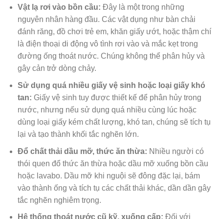
Vật lạ rơi vào bồn cầu:
Đây là một trong những
nguyên nhân hàng đầu. Các vật dụng như bàn chải
đánh răng, đồ chơi trẻ em, khăn giấy ướt, hoặc thậm chí
là điện thoại di động vô tình rơi vào và mắc kẹt trong
đường ống thoát nước. Chúng không thể phân hủy và
gây cản trở dòng chảy.
Sử dụng quá nhiều giấy vệ sinh hoặc loại giấy khó
tan:
Giấy vệ sinh tuy được thiết kế để phân hủy trong
nước, nhưng nếu sử dụng quá nhiều cùng lúc hoặc
dùng loại giấy kém chất lượng, khó tan, chúng sẽ tích tụ
lại và tạo thành khối tắc nghẽn lớn.
Đổ chất thải dầu mỡ, thức ăn thừa:
Nhiều người có
thói quen đổ thức ăn thừa hoặc dầu mỡ xuống bồn cầu
hoặc lavabo. Dầu mỡ khi nguội sẽ đông đặc lại, bám
vào thành ống và tích tụ các chất thải khác, dần dần gây
tắc nghẽn nghiêm trọng.
Hệ thống thoát nước cũ kỹ, xuống cấp:
Đối với