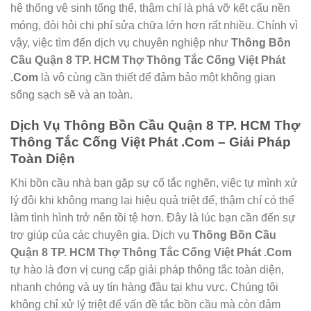
hệ thống vệ sinh tổng thể, thậm chí là phá vỡ kết cấu nền
móng, đòi hỏi chi phí sửa chữa lớn hơn rất nhiều. Chính vì
vậy, việc tìm đến dịch vụ chuyên nghiệp như
Thông Bồn
Cầu Quận 8 TP. HCM Thợ Thông Tắc Cống Việt Phát
.Com
là vô cùng cần thiết để đảm bảo một không gian
sống sạch sẽ và an toàn.
Dịch Vụ Thông Bồn Cầu Quận 8 TP. HCM Thợ
Thông Tắc Cống Việt Phát .Com – Giải Pháp
Toàn Diện
Khi bồn cầu nhà bạn gặp sự cố tắc nghẽn, việc tự mình xử
lý đôi khi không mang lại hiệu quả triệt để, thậm chí có thể
làm tình hình trở nên tồi tệ hơn. Đây là lúc bạn cần đến sự
trợ giúp của các chuyên gia. Dịch vụ
Thông Bồn Cầu
Quận 8 TP. HCM Thợ Thông Tắc Cống Việt Phát .Com
tự hào là đơn vị cung cấp giải pháp thông tắc toàn diện,
nhanh chóng và uy tín hàng đầu tại khu vực. Chúng tôi
không chỉ xử lý triệt để vấn đề tắc bồn cầu mà còn đảm