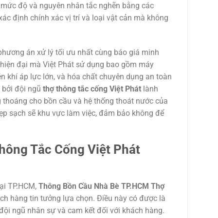
iá mức độ và nguyên nhân tắc nghẽn bằng các
c định chính xác vị trí và loại vật cản mà không
 phương án xử lý tối ưu nhất cùng báo giá minh
 hiện đại mà Việt Phát sử dụng bao gồm máy
n khí áp lực lớn, và hóa chất chuyên dụng an toàn
 bởi đội ngũ
thợ thông tắc cống Việt Phát
lành
ông thoáng cho bồn cầu và hệ thống thoát nước của
 dẹp sạch sẽ khu vực làm việc, đảm bảo không để
hông Tắc Cống Việt Phát
tại TP.HCM,
Thông Bồn Cầu Nhà Bè TP.HCM Thợ
ch hàng tin tưởng lựa chọn. Điều này có được là
 đội ngũ nhân sự và cam kết đối với khách hàng.