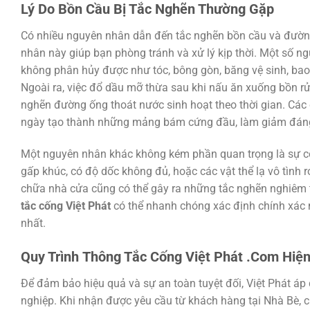
Lý Do Bồn Cầu Bị Tắc Nghẽn Thường Gặp
Có nhiều nguyên nhân dẫn đến tắc nghẽn bồn cầu và đường
nhân này giúp bạn phòng tránh và xử lý kịp thời. Một số 
không phân hủy được như tóc, bông gòn, băng vệ sinh, bao
Ngoài ra, việc đổ dầu mỡ thừa sau khi nấu ăn xuống bồn rử
nghẽn đường ống thoát nước sinh hoạt theo thời gian. Các c
ngày tạo thành những mảng bám cứng đầu, làm giảm đáng
Một nguyên nhân khác không kém phần quan trọng là sự cố 
gấp khúc, có độ dốc không đủ, hoặc các vật thể lạ vô tình r
chữa nhà cửa cũng có thể gây ra những tắc nghẽn nghiêm 
tắc cống Việt Phát
có thể nhanh chóng xác định chính xác 
nhất.
Quy Trình
Thông Tắc Cống Việt Phát .Com
Hiện
Để đảm bảo hiệu quả và sự an toàn tuyệt đối, Việt Phát áp
nghiệp. Khi nhận được yêu cầu từ khách hàng tại Nhà Bè, ch