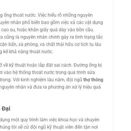
 ống thoát nước. Việc hiểu rõ những nguyên
nguyên nhân phổ biến bao gồm việc xả các vật dụng
 cao su, hoặc khăn giấy quá dày vào bồn cầu.
a cũng là nguyên nhân chính gây ra tình trạng tắc
ặn bẩn, xà phòng, và chất thải hữu cơ tích tụ lâu
 kể khả năng thoát nước.
về kỹ thuật hoặc lắp đặt sai cách. Đường ống bị
ơi vào hệ thống thoát nước trong quá trình sửa
trọng. Với kinh nghiệm lâu năm, đội ngũ
thợ thông
nguyên nhân và đưa ra phương án xử lý hiệu quả
 Đại
 dụng một quy trình làm việc khoa học và chuyên
úng tôi sẽ cử đội ngũ kỹ thuật viên đến tận nơi