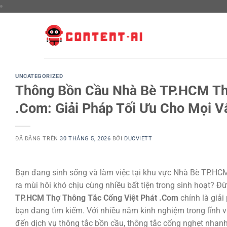
Chuyển
đến
nội
dung
UNCATEGORIZED
Thông Bồn Cầu Nhà Bè TP.HCM Th
.Com: Giải Pháp Tối Ưu Cho Mọi 
ĐÃ ĐĂNG TRÊN
30 THÁNG 5, 2026
BỞI
DUCVIETT
Bạn đang sinh sống và làm việc tại khu vực Nhà Bè TP.HCM 
ra mùi hôi khó chịu cùng nhiều bất tiện trong sinh hoạt? Đừ
TP.HCM Thợ Thông Tắc Cống Việt Phát .Com
chính là giải
bạn đang tìm kiếm. Với nhiều năm kinh nghiệm trong lĩnh v
đến dịch vụ thông tắc bồn cầu, thông tắc cống nghẹt nhanh 