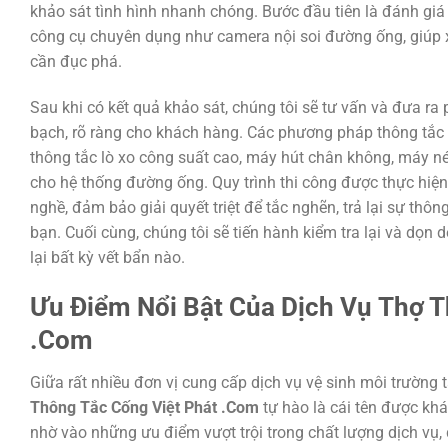
khảo sát tình hình nhanh chóng. Bước đầu tiên là đánh g
công cụ chuyên dụng như camera nội soi đường ống, giúp xá
cần đục phá.
Sau khi có kết quả khảo sát, chúng tôi sẽ tư vấn và đưa ra
bạch, rõ ràng cho khách hàng. Các phương pháp thông tắc
thông tắc lò xo công suất cao, máy hút chân không, máy né
cho hệ thống đường ống. Quy trình thi công được thực hiện
nghề, đảm bảo giải quyết triệt để tắc nghẽn, trả lại sự th
bạn. Cuối cùng, chúng tôi sẽ tiến hành kiểm tra lại và dọn
lại bất kỳ vết bẩn nào.
Ưu Điểm Nổi Bật Của Dịch Vụ
Thợ T
.Com
Giữa rất nhiều đơn vị cung cấp dịch vụ vệ sinh môi trường 
Thông Tắc Cống Việt Phát .Com
tự hào là cái tên được khá
nhờ vào những ưu điểm vượt trội trong chất lượng dịch vụ,