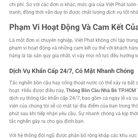
chi phí. So với các đơn vị khác, mức giá của Việt Phát lu
tranh, đồng thời vẫn duy trì được chất lượng dịch vụ tốt nhấ
Phạm Vi Hoạt Động Và Cam Kết Của
Là một đơn vị chuyên nghiệp, Việt Phát không chỉ tập trun
phạm vi hoạt động và những cam kết cụ thể với khách hàng
hàng là tài sản quý giá nhất, vì vậy mọi nỗ lực đều hướng t
Dịch Vụ Khẩn Cấp 24/7, Có Mặt Nhanh Chóng
Tắc nghẽn bồn cầu hay cống thoát nước có thể xảy ra bất 
hoạt. Hiểu được điều này,
Thông Bồn Cầu Nhà Bè TP.HCM T
dịch vụ thông tắc khẩn cấp 24/7, bao gồm cả ngày lễ và cuố
viên của chúng tôi sẽ có mặt tại địa điểm của bạn trong th
phút sau khi tiếp nhận yêu cầu. Sự nhanh chóng và kịp thời
tắc nghẽn gây ra cho gia đình bạn.
Với hệ thống đội ngũ được phân bố rộng khắp các khu vực 