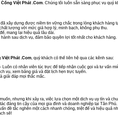
Cống Việt Phát .Com
. Chúng tôi luôn sẵn sàng phục vụ quý kh
 đã xây dựng được niềm tin vững chắc trong lòng khách hàng 
chất lượng với mức giá hợp lý, minh bạch, không phụ thu.
để, mang lại hiệu quả lâu dài.
hành sau dịch vụ, đảm bảo quyền lợi tốt nhất cho khách hàng.
 Việt Phát .Com
, quý khách có thể liên hệ qua các kênh sau:
 Luôn có nhân viên túc trực để tiếp nhận cuộc gọi và tư vấn mi
ch vụ, xem bảng giá và đặt lịch hẹn trực tuyến.
à giải đáp mọi thắc mắc.
uốn, nhưng khi xảy ra, việc lựa chọn một dịch vụ uy tín và ch
 tác đáng tin cậy của mọi gia đình và doanh nghiệp tại Tân Phú. V
vấn đề tắc nghẽn một cách nhanh chóng, triệt để và hiệu quả nh
ạch sẽ!