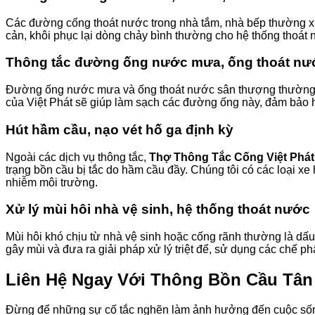
Các đường cống thoát nước trong nhà tắm, nhà bếp thường xuyê
cản, khôi phục lại dòng chảy bình thường cho hệ thống thoát 
Thông tắc đường ống nước mưa, ống thoát nư
Đường ống nước mưa và ống thoát nước sân thượng thường bị tắ
của Việt Phát sẽ giúp làm sạch các đường ống này, đảm bảo h
Hút hầm cầu, nạo vét hố ga định kỳ
Ngoài các dịch vụ thông tắc,
Thợ Thông Tắc Cống Việt Phá
trạng bồn cầu bị tắc do hầm cầu đầy. Chúng tôi có các loại x
nhiễm môi trường.
Xử lý mùi hôi nhà vệ sinh, hệ thống thoát nước
Mùi hôi khó chịu từ nhà vệ sinh hoặc cống rãnh thường là dấu
gây mùi và đưa ra giải pháp xử lý triệt để, sử dụng các chế ph
Liên Hệ Ngay Với
Thông Bồn Cầu Tân
Đừng để những sự cố tắc nghẽn làm ảnh hưởng đến cuộc sống 