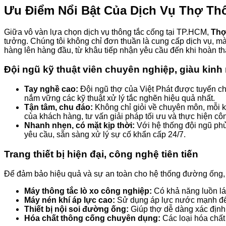
Ưu Điểm Nổi Bật Của Dịch Vụ
Thợ Thô
Giữa vô vàn lựa chọn dịch vụ thông tắc cống tại TP.HCM,
Thợ
tưởng. Chúng tôi không chỉ đơn thuần là cung cấp dịch vụ, mà
hàng lên hàng đầu, từ khâu tiếp nhận yêu cầu đến khi hoàn t
Đội ngũ kỹ thuật viên chuyên nghiệp, giàu kin
Tay nghề cao:
Đội ngũ thợ của Việt Phát được tuyển ch
nắm vững các kỹ thuật xử lý tắc nghẽn hiệu quả nhất.
Tận tâm, chu đáo:
Không chỉ giỏi về chuyên môn, mỗi kỹ 
của khách hàng, tư vấn giải pháp tối ưu và thực hiện cô
Nhanh nhẹn, có mặt kịp thời:
Với hệ thống đội ngũ phủ
yêu cầu, sẵn sàng xử lý sự cố khẩn cấp 24/7.
Trang thiết bị hiện đại, công nghệ tiên tiến
Để đảm bảo hiệu quả và sự an toàn cho hệ thống đường ống
Máy thông tắc lò xo công nghiệp:
Có khả năng luồn lá
Máy nén khí áp lực cao:
Sử dụng áp lực nước mạnh để đ
Thiết bị nội soi đường ống:
Giúp thợ dễ dàng xác định 
Hóa chất thông cống chuyên dụng:
Các loại hóa chất