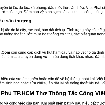
n bị tắc do tóc, xà phòng, dầu mỡ, thức ăn thừa. Việt Phát sẽ
nước của bạn. Đảm bảo vệ sinh sạch sẽ sau khi thi công, trả lạ
ớc sân thượng
c do lá cây, rác thải, bùn đất tích tụ. Tình trạng này có thể
ệ thống thoát nước mưa hoạt động trơn tru, đặc biệt quan trọ
t .Com
còn cung cấp dịch vụ hút hầm cầu và nạo vét hố ga định 
e hút hầm cầu chuyên dụng với nhiều dung tích khác nhau, đảm 
 hiệu của sự tắc nghẽn hoặc vấn đề về hệ thống thoát khí. Việ
ẩm sinh học hoặc sửa chữa, lắp đặt lại hệ thống thoát khí nếu c
 Phú TP.HCM Thợ Thông Tắc Cống Việt
và công việc của bạn. Khi phát hiện bất kỳ dấu hiệu bất thườ