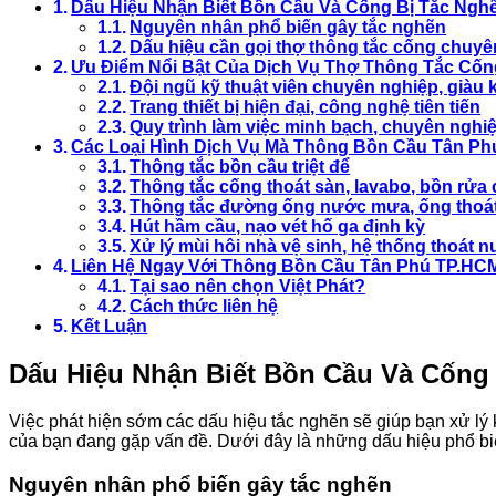
Dấu Hiệu Nhận Biết Bồn Cầu Và Cống Bị Tắc Ngh
Nguyên nhân phổ biến gây tắc nghẽn
Dấu hiệu cần gọi thợ thông tắc cống chuyê
Ưu Điểm Nổi Bật Của Dịch Vụ Thợ Thông Tắc Cống
Đội ngũ kỹ thuật viên chuyên nghiệp, giàu
Trang thiết bị hiện đại, công nghệ tiên tiến
Quy trình làm việc minh bạch, chuyên nghi
Các Loại Hình Dịch Vụ Mà Thông Bồn Cầu Tân Ph
Thông tắc bồn cầu triệt để
Thông tắc cống thoát sàn, lavabo, bồn rửa
Thông tắc đường ống nước mưa, ống thoá
Hút hầm cầu, nạo vét hố ga định kỳ
Xử lý mùi hôi nhà vệ sinh, hệ thống thoát 
Liên Hệ Ngay Với Thông Bồn Cầu Tân Phú TP.HCM
Tại sao nên chọn Việt Phát?
Cách thức liên hệ
Kết Luận
Dấu Hiệu Nhận Biết Bồn Cầu Và Cống
Việc phát hiện sớm các dấu hiệu tắc nghẽn sẽ giúp bạn xử lý k
của bạn đang gặp vấn đề. Dưới đây là những dấu hiệu phổ bi
Nguyên nhân phổ biến gây tắc nghẽn