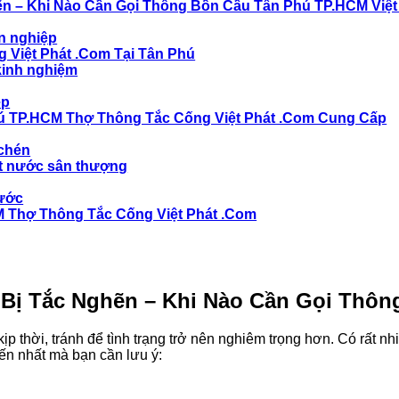
ẽn – Khi Nào Cần Gọi Thông Bồn Cầu Tân Phú TP.HCM Việt
n nghiệp
 Việt Phát .Com Tại Tân Phú
 kinh nghiệm
ệp
ú TP.HCM Thợ Thông Tắc Cống Việt Phát .Com Cung Cấp
 chén
t nước sân thượng
nước
 Thợ Thông Tắc Cống Việt Phát .Com
 Bị Tắc Nghẽn – Khi Nào Cần Gọi
Thông
ịp thời, tránh để tình trạng trở nên nghiêm trọng hơn. Có rất 
ến nhất mà bạn cần lưu ý: