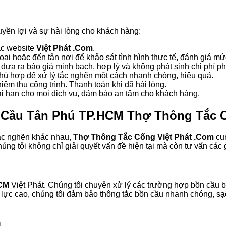
uyền lợi và sự hài lòng cho khách hàng:
ặc website
Việt Phát .Com
.
oại hoặc đến tận nơi để khảo sát tình hình thực tế, đánh giá m
 đưa ra báo giá minh bạch, hợp lý và không phát sinh chi phí ph
hù hợp để xử lý tắc nghẽn một cách nhanh chóng, hiệu quả.
ệm thu công trình. Thanh toán khi đã hài lòng.
i hạn cho mọi dịch vụ, đảm bảo an tâm cho khách hàng.
Cầu Tân Phú TP.HCM Thợ Thông Tắc C
tắc nghẽn khác nhau,
Thợ Thông Tắc Cống Việt Phát .Com
cun
úng tôi không chỉ giải quyết vấn đề hiện tại mà còn tư vấn các
CM
Việt Phát. Chúng tôi chuyên xử lý các trường hợp bồn cầu bị
ực cao, chúng tôi đảm bảo thông tắc bồn cầu nhanh chóng, sạ
n