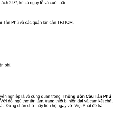
ách 24/7, kể cả ngày lễ và cuối tuần.
tại Tân Phú và các quận lân cận TP.HCM.
ễn phí.
uyên nghiệp là vô cùng quan trọng.
Thông Bồn Cầu Tân Phú
ới đội ngũ thợ tận tâm, trang thiết bị hiện đại và cam kết chất
ất. Đừng chần chừ, hãy liên hệ ngay với Việt Phát để trải