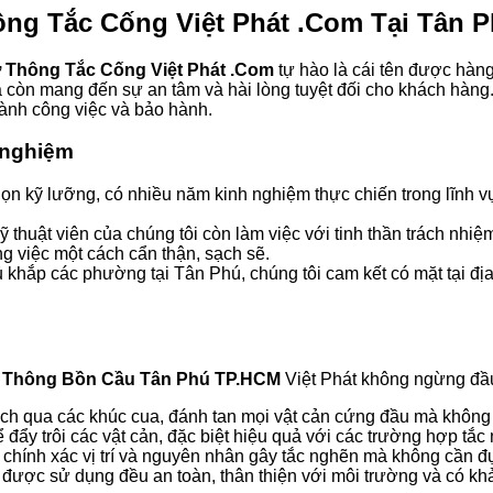
ng Tắc Cống Việt Phát .Com
Tại Tân 
 Thông Tắc Cống Việt Phát .Com
tự hào là cái tên được hàng
 còn mang đến sự an tâm và hài lòng tuyệt đối cho khách hàng. 
hành công việc và bảo hành.
h nghiệm
ọn kỹ lưỡng, có nhiều năm kinh nghiệm thực chiến trong lĩnh v
thuật viên của chúng tôi còn làm việc với tinh thần trách nhiệ
ng việc một cách cẩn thận, sạch sẽ.
 khắp các phường tại Tân Phú, chúng tôi cam kết có mặt tại địa
,
Thông Bồn Cầu Tân Phú TP.HCM
Việt Phát không ngừng đầu 
ch qua các khúc cua, đánh tan mọi vật cản cứng đầu mà không
ẩy trôi các vật cản, đặc biệt hiệu quả với các trường hợp tắ
chính xác vị trí và nguyên nhân gây tắc nghẽn mà không cần đục 
 được sử dụng đều an toàn, thân thiện với môi trường và có k