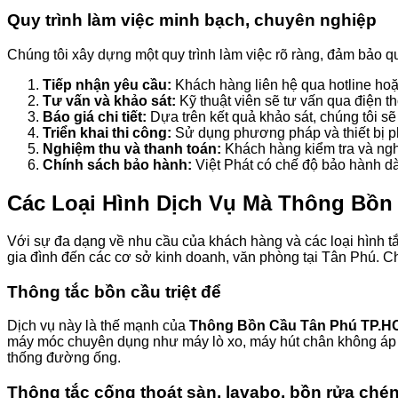
Quy trình làm việc minh bạch, chuyên nghiệp
Chúng tôi xây dựng một quy trình làm việc rõ ràng, đảm bảo q
Tiếp nhận yêu cầu:
Khách hàng liên hệ qua hotline ho
Tư vấn và khảo sát:
Kỹ thuật viên sẽ tư vấn qua điện th
Báo giá chi tiết:
Dựa trên kết quả khảo sát, chúng tôi sẽ
Triển khai thi công:
Sử dụng phương pháp và thiết bị p
Nghiệm thu và thanh toán:
Khách hàng kiểm tra và nghi
Chính sách bảo hành:
Việt Phát có chế độ bảo hành dà
Các Loại Hình Dịch Vụ Mà
Thông Bồn 
Với sự đa dạng về nhu cầu của khách hàng và các loại hình 
gia đình đến các cơ sở kinh doanh, văn phòng tại Tân Phú. Ch
Thông tắc bồn cầu triệt để
Dịch vụ này là thế mạnh của
Thông Bồn Cầu Tân Phú TP.H
máy móc chuyên dụng như máy lò xo, máy hút chân không áp l
thống đường ống.
Thông tắc cống thoát sàn, lavabo, bồn rửa ché