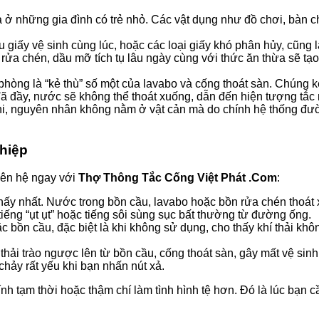
 ở những gia đình có trẻ nhỏ. Các vật dụng như đồ chơi, bàn ch
giấy vệ sinh cùng lúc, hoặc các loại giấy khó phân hủy, cũng l
rửa chén, dầu mỡ tích tụ lâu ngày cùng với thức ăn thừa sẽ 
hòng là “kẻ thù” số một của lavabo và cống thoát sàn. Chúng kế
ã đầy, nước sẽ không thể thoát xuống, dẫn đến hiện tượng tắc n
i, nguyên nhân không nằm ở vật cản mà do chính hệ thống đườn
hiệp
iên hệ ngay với
Thợ Thông Tắc Cống Việt Phát .Com
:
thấy nhất. Nước trong bồn cầu, lavabo hoặc bồn rửa chén thoát
iếng “ụt ụt” hoặc tiếng sôi sùng sục bất thường từ đường ống.
ặc bồn cầu, đặc biệt là khi không sử dụng, cho thấy khí thải kh
hải trào ngược lên từ bồn cầu, cống thoát sàn, gây mất vệ sin
ảy rất yếu khi bạn nhấn nút xả.
ính tạm thời hoặc thậm chí làm tình hình tệ hơn. Đó là lúc bạn 