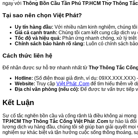
ngay với
Thông Bồn Cầu Tân Phú TP.HCM Thợ Thông Tắc 
Tại sao nên chọn Việt Phát?
Uy tín hàng đầu:
Với nhiều năm kinh nghiệm, chúng tôi
Giá cả cạnh tranh:
Chúng tôi cam kết cung cấp dịch vụ 
Tốc độ và hiệu quả:
Phản ứng nhanh chóng, xử lý triệt 
Chính sách bảo hành rõ ràng:
Luôn có chính sách bảo 
Cách thức liên hệ
Để nhận được sự hỗ trợ nhanh nhất từ
Thợ Thông Tắc Cống
Hotline:
(Số điện thoại giả định, ví dụ: 09XX.XXX.XXX) –
Website:
Truy cập
Việt Phát .Com
để tìm hiểu thêm về dị
Địa chỉ văn phòng (nếu có):
Để được tư vấn trực tiếp v
Kết Luận
Sự cố tắc nghẽn bồn cầu và cống rãnh là điều không ai mong m
TP.HCM Thợ Thông Tắc Cống Việt Phát .Com
tự hào là đối
lượng dịch vụ hàng đầu, chúng tôi sẽ giúp bạn giải quyết mọi 
nghiệm sự khác biệt và tận hưởng cuộc sống thông thoáng, s