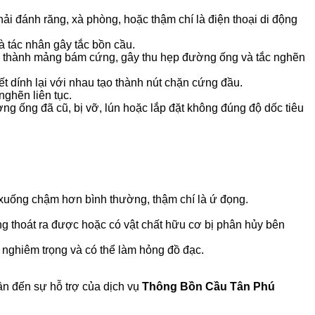
ải đánh răng, xà phòng, hoặc thậm chí là điện thoại di động
à tác nhân gây tắc bồn cầu.
tạo thành mảng bám cứng, gây thu hẹp đường ống và tắc nghẽn
t dính lại với nhau tạo thành nút chặn cứng đầu.
ghẽn liên tục.
g ống đã cũ, bị vỡ, lún hoặc lắp đặt không đúng độ dốc tiêu
 xuống chậm hơn bình thường, thậm chí là ứ đọng.
ông thoát ra được hoặc có vật chất hữu cơ bị phân hủy bên
h nghiêm trọng và có thể làm hỏng đồ đạc.
cần đến sự hỗ trợ của dịch vụ
Thông Bồn Cầu Tân Phú