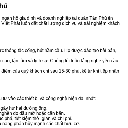
Phú
 ngàn hộ gia đình và doanh nghiệp tại quận Tân Phú tin
Việt Phát luôn đặt chất lượng dịch vụ và trải nghiệm khách
ực thông tắc cống, hút hầm cầu. Họ được đào tạo bài bản,
m cao, tận tâm và lịch sự. Chúng tôi luôn lắng nghe yêu cầu
 điểm của quý khách chỉ sau 15-30 phút kể từ khi tiếp nhận
tư vào các thiết bị và công nghệ hiện đại nhất:
 gây hư hại đường ống.
c nghẽn do dầu mỡ hoặc cặn bẩn.
phá, tiết kiệm thời gian và chi phí.
hả năng phân hủy mạnh các chất hữu cơ.