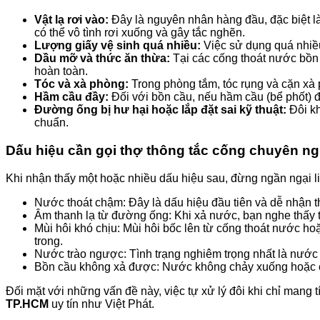
Vật lạ rơi vào:
Đây là nguyên nhân hàng đầu, đặc biệt là
có thể vô tình rơi xuống và gây tắc nghẽn.
Lượng giấy vệ sinh quá nhiều:
Việc sử dụng quá nhiều 
Dầu mỡ và thức ăn thừa:
Tại các cống thoát nước bồn 
hoàn toàn.
Tóc và xà phòng:
Trong phòng tắm, tóc rụng và cặn xà p
Hầm cầu đầy:
Đối với bồn cầu, nếu hầm cầu (bể phốt) đ
Đường ống bị hư hại hoặc lắp đặt sai kỹ thuật:
Đôi kh
chuẩn.
Dấu hiệu cần gọi thợ thông tắc cống chuyên ng
Khi nhận thấy một hoặc nhiều dấu hiệu sau, đừng ngần ngại l
Nước thoát chậm: Đây là dấu hiệu đầu tiên và dễ nhận 
Âm thanh lạ từ đường ống: Khi xả nước, bạn nghe thấy t
Mùi hôi khó chịu: Mùi hôi bốc lên từ cống thoát nước ho
trong.
Nước trào ngược: Tình trạng nghiêm trọng nhất là nước t
Bồn cầu không xả được: Nước không chảy xuống hoặc ch
Đối mặt với những vấn đề này, việc tự xử lý đôi khi chỉ mang t
TP.HCM
uy tín như Việt Phát.