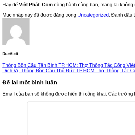
Hãy để
Việt Phát .Com
đồng hành cùng bạn, mang lại không gi
Mục nhập này đã được đăng trong
Uncategorized
. Đánh dấu 
DucViett
Thông Bồn Cầu Tân Bình TP.HCM: Thợ Thông Tắc Cống Việt
Dịch Vụ Thông Bồn Cầu Thủ Đức TP.HCM Thợ Thông Tắc Cốn
Để lại một bình luận
Email của bạn sẽ không được hiển thị công khai.
Các trường 