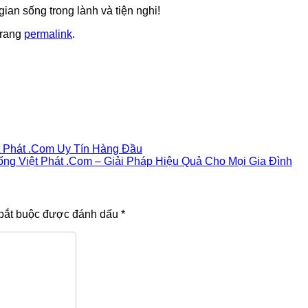
an sống trong lành và tiện nghi!
trang
permalink
.
 Phát .Com Uy Tín Hàng Đầu
g Việt Phát .Com – Giải Pháp Hiệu Quả Cho Mọi Gia Đình
bắt buộc được đánh dấu
*