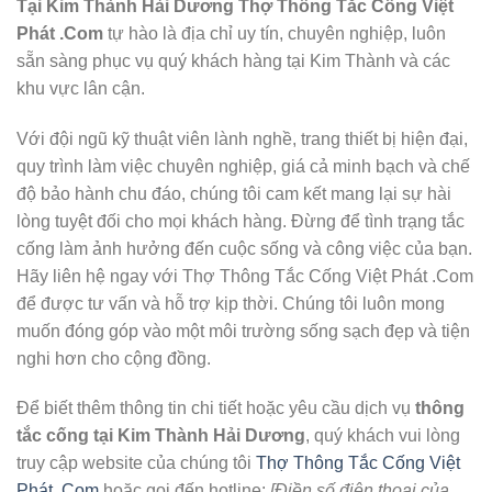
Tại Kim Thành Hải Dương Thợ Thông Tắc Cống Việt
Phát .Com
tự hào là địa chỉ uy tín, chuyên nghiệp, luôn
sẵn sàng phục vụ quý khách hàng tại Kim Thành và các
khu vực lân cận.
Với đội ngũ kỹ thuật viên lành nghề, trang thiết bị hiện đại,
quy trình làm việc chuyên nghiệp, giá cả minh bạch và chế
độ bảo hành chu đáo, chúng tôi cam kết mang lại sự hài
lòng tuyệt đối cho mọi khách hàng. Đừng để tình trạng tắc
cống làm ảnh hưởng đến cuộc sống và công việc của bạn.
Hãy liên hệ ngay với Thợ Thông Tắc Cống Việt Phát .Com
để được tư vấn và hỗ trợ kịp thời. Chúng tôi luôn mong
muốn đóng góp vào một môi trường sống sạch đẹp và tiện
nghi hơn cho cộng đồng.
Để biết thêm thông tin chi tiết hoặc yêu cầu dịch vụ
thông
tắc cống tại Kim Thành Hải Dương
, quý khách vui lòng
truy cập website của chúng tôi
Thợ Thông Tắc Cống Việt
Phát .Com
hoặc gọi đến hotline:
[Điền số điện thoại của