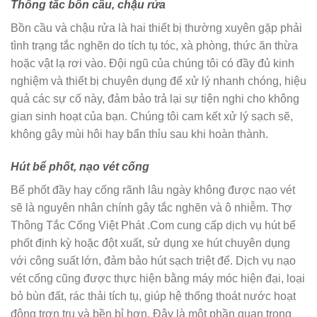
Thông tắc bồn cầu, chậu rửa
Bồn cầu và chậu rửa là hai thiết bị thường xuyên gặp phải
tình trạng tắc nghẽn do tích tụ tóc, xà phòng, thức ăn thừa
hoặc vật lạ rơi vào. Đội ngũ của chúng tôi có đầy đủ kinh
nghiệm và thiết bị chuyên dụng để xử lý nhanh chóng, hiệu
quả các sự cố này, đảm bảo trả lại sự tiện nghi cho không
gian sinh hoạt của bạn. Chúng tôi cam kết xử lý sạch sẽ,
không gây mùi hôi hay bẩn thỉu sau khi hoàn thành.
Hút bể phốt, nạo vét cống
Bể phốt đầy hay cống rãnh lâu ngày không được nạo vét
sẽ là nguyên nhân chính gây tắc nghẽn và ô nhiễm. Thợ
Thông Tắc Cống Việt Phát .Com cung cấp dịch vụ hút bể
phốt định kỳ hoặc đột xuất, sử dụng xe hút chuyên dụng
với công suất lớn, đảm bảo hút sạch triệt để. Dịch vụ nạo
vét cống cũng được thực hiện bằng máy móc hiện đại, loại
bỏ bùn đất, rác thải tích tụ, giúp hệ thống thoát nước hoạt
động trơn tru và bền bỉ hơn. Đây là một phần quan trọng