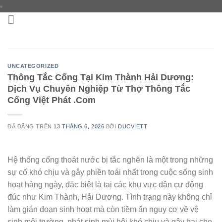
Chuyển
đến
nội
dung
UNCATEGORIZED
Thông Tắc Cống Tại Kim Thành Hải Dương:
Dịch Vụ Chuyên Nghiệp Từ Thợ Thông Tắc
Cống Việt Phát .Com
ĐÃ ĐĂNG TRÊN
13 THÁNG 6, 2026
BỞI
DUCVIETT
Hệ thống cống thoát nước bị tắc nghẽn là một trong những
sự cố khó chịu và gây phiền toái nhất trong cuộc sống sinh
hoạt hàng ngày, đặc biệt là tại các khu vực dân cư đông
đúc như Kim Thành, Hải Dương. Tình trạng này không chỉ
làm gián đoạn sinh hoạt mà còn tiềm ẩn nguy cơ về vệ
sinh môi trường, phát sinh mùi hôi khó chịu và gây hại cho