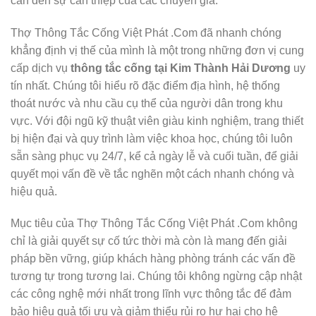
cần đến sự can thiệp của các chuyên gia.
Thợ Thông Tắc Cống Việt Phát .Com đã nhanh chóng
khẳng định vị thế của mình là một trong những đơn vị cung
cấp dịch vụ
thông tắc cống tại Kim Thành Hải Dương
uy
tín nhất. Chúng tôi hiểu rõ đặc điểm địa hình, hệ thống
thoát nước và nhu cầu cụ thể của người dân trong khu
vực. Với đội ngũ kỹ thuật viên giàu kinh nghiệm, trang thiết
bị hiện đại và quy trình làm việc khoa học, chúng tôi luôn
sẵn sàng phục vụ 24/7, kể cả ngày lễ và cuối tuần, để giải
quyết mọi vấn đề về tắc nghẽn một cách nhanh chóng và
hiệu quả.
Mục tiêu của Thợ Thông Tắc Cống Việt Phát .Com không
chỉ là giải quyết sự cố tức thời mà còn là mang đến giải
pháp bền vững, giúp khách hàng phòng tránh các vấn đề
tương tự trong tương lai. Chúng tôi không ngừng cập nhật
các công nghệ mới nhất trong lĩnh vực thông tắc để đảm
bảo hiệu quả tối ưu và giảm thiểu rủi ro hư hại cho hệ