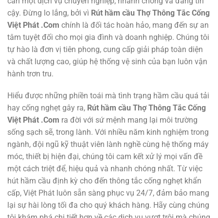
cần một dịch vụ chuyên nghiệp, nhanh chóng và đáng tin
cậy. Đừng lo lắng, bởi vì
Rút hầm cầu Thợ Thông Tắc Cống
Việt Phát .Com
chính là đối tác hoàn hảo, mang đến sự an
tâm tuyệt đối cho mọi gia đình và doanh nghiệp. Chúng tôi
tự hào là đơn vị tiên phong, cung cấp giải pháp toàn diện
và chất lượng cao, giúp hệ thống vệ sinh của bạn luôn vận
hành trơn tru.
Hiểu được những phiền toái mà tình trạng hầm cầu quá tải
hay cống nghẹt gây ra,
Rút hầm cầu Thợ Thông Tắc Cống
Việt Phát .Com
ra đời với sứ mệnh mang lại môi trường
sống sạch sẽ, trong lành. Với nhiều năm kinh nghiệm trong
ngành, đội ngũ kỹ thuật viên lành nghề cùng hệ thống máy
móc, thiết bị hiện đại, chúng tôi cam kết xử lý mọi vấn đề
một cách triệt để, hiệu quả và nhanh chóng nhất. Từ việc
hút hầm cầu định kỳ cho đến thông tắc cống nghẹt khẩn
cấp, Việt Phát luôn sẵn sàng phục vụ 24/7, đảm bảo mang
lại sự hài lòng tối đa cho quý khách hàng. Hãy cùng chúng
tôi khám phá chi tiết hơn về các dịch vụ vượt trội mà chúng