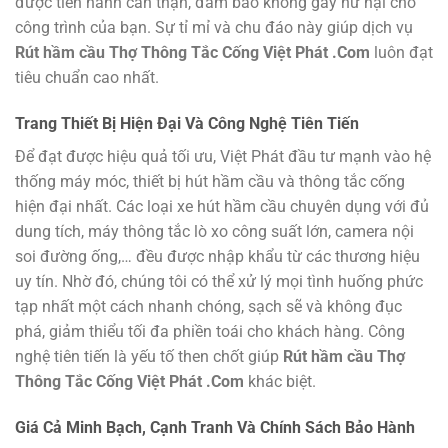
được tiến hành cẩn thận, đảm bảo không gây hư hại cho
công trình của bạn. Sự tỉ mỉ và chu đáo này giúp dịch vụ
Rút hầm cầu Thợ Thông Tắc Cống Việt Phát .Com
luôn đạt
tiêu chuẩn cao nhất.
Trang Thiết Bị Hiện Đại Và Công Nghệ Tiên Tiến
Để đạt được hiệu quả tối ưu, Việt Phát đầu tư mạnh vào hệ
thống máy móc, thiết bị hút hầm cầu và thông tắc cống
hiện đại nhất. Các loại xe hút hầm cầu chuyên dụng với đủ
dung tích, máy thông tắc lò xo công suất lớn, camera nội
soi đường ống,… đều được nhập khẩu từ các thương hiệu
uy tín. Nhờ đó, chúng tôi có thể xử lý mọi tình huống phức
tạp nhất một cách nhanh chóng, sạch sẽ và không đục
phá, giảm thiểu tối đa phiền toái cho khách hàng. Công
nghệ tiên tiến là yếu tố then chốt giúp
Rút hầm cầu Thợ
Thông Tắc Cống Việt Phát .Com
khác biệt.
Giá Cả Minh Bạch, Cạnh Tranh Và Chính Sách Bảo Hành