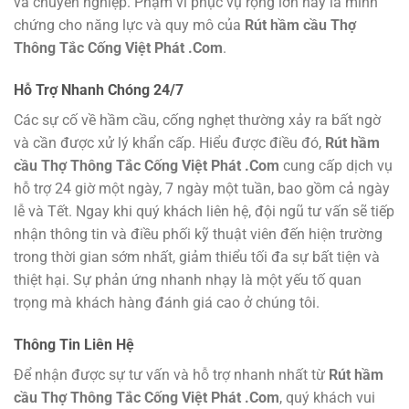
và chuyên nghiệp. Phạm vi phục vụ rộng lớn này là minh
chứng cho năng lực và quy mô của
Rút hầm cầu Thợ
Thông Tắc Cống Việt Phát .Com
.
Hỗ Trợ Nhanh Chóng 24/7
Các sự cố về hầm cầu, cống nghẹt thường xảy ra bất ngờ
và cần được xử lý khẩn cấp. Hiểu được điều đó,
Rút hầm
cầu Thợ Thông Tắc Cống Việt Phát .Com
cung cấp dịch vụ
hỗ trợ 24 giờ một ngày, 7 ngày một tuần, bao gồm cả ngày
lễ và Tết. Ngay khi quý khách liên hệ, đội ngũ tư vấn sẽ tiếp
nhận thông tin và điều phối kỹ thuật viên đến hiện trường
trong thời gian sớm nhất, giảm thiểu tối đa sự bất tiện và
thiệt hại. Sự phản ứng nhanh nhạy là một yếu tố quan
trọng mà khách hàng đánh giá cao ở chúng tôi.
Thông Tin Liên Hệ
Để nhận được sự tư vấn và hỗ trợ nhanh nhất từ
Rút hầm
cầu Thợ Thông Tắc Cống Việt Phát .Com
, quý khách vui