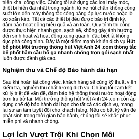
triển khai công việc. Chúng tôi sử dụng các loại máy móc,
thiết bị hiện đại nhất trong ngành, từ xe hút chân không công
suất lớn đến máy thông tắc cống bằng áp lực nước hoặc lò
xo xoắn kép. Tất cả các thiết bị đều được bảo trì định kỳ,
đảm bảo hoạt động hiệu quả và an toàn. Quy trình thi công
được thực hiện nhanh gọn, sạch sẽ, không gây ảnh hưởng
đến sinh hoạt và hoạt động xung quanh, đặc biệt là không
đục phá công trình. Đây là một điểm mạnh khiến dịch vụ
Hút
bể phốt Môi trường thông hút Việt Anh 24 .com thông tắc
bể phốt hầm cầu hố ga nhanh chóng trọn gói sạch nhất
luôn được đánh giá cao.
Nghiệm thu và Chế độ Bảo hành dài hạn
Sau khi hoàn tất công việc, khách hàng sẽ cùng kỹ thuật viên
kiểm tra, nghiệm thu chất lượng dịch vụ. Chúng tôi cam kết
xử lý triệt để vấn đề, đảm bảo hệ thống thoát nước hoạt động
trơn tru trở lại. Môi trường thông hút Việt Anh 24 .com còn áp
dụng chế độ bảo hành dài hạn cho tất cả các dịch vụ, mang
lại sự an tâm tuyệt đối cho khách hàng. Nếu có bất kỳ vấn đề
phát sinh trong thời gian bảo hành, chúng tôi sẽ khắc phục
miễn phí và nhanh chóng.
Lợi Ích Vượt Trội Khi Chọn Môi