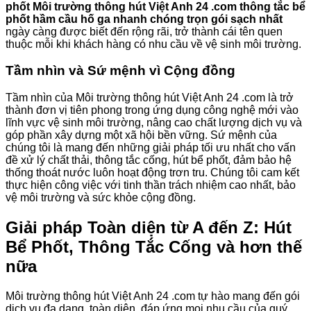
phốt Môi trường thông hút Việt Anh 24 .com thông tắc bể
phốt hầm cầu hố ga nhanh chóng trọn gói sạch nhất
ngày càng được biết đến rộng rãi, trở thành cái tên quen
thuộc mỗi khi khách hàng có nhu cầu về vệ sinh môi trường.
Tầm nhìn và Sứ mệnh vì Cộng đồng
Tầm nhìn của Môi trường thông hút Việt Anh 24 .com là trở
thành đơn vị tiên phong trong ứng dụng công nghệ mới vào
lĩnh vực vệ sinh môi trường, nâng cao chất lượng dịch vụ và
góp phần xây dựng một xã hội bền vững. Sứ mệnh của
chúng tôi là mang đến những giải pháp tối ưu nhất cho vấn
đề xử lý chất thải, thông tắc cống, hút bể phốt, đảm bảo hệ
thống thoát nước luôn hoạt động trơn tru. Chúng tôi cam kết
thực hiện công việc với tinh thần trách nhiệm cao nhất, bảo
vệ môi trường và sức khỏe cộng đồng.
Giải pháp Toàn diện từ A đến Z: Hút
Bể Phốt, Thông Tắc Cống và hơn thế
nữa
Môi trường thông hút Việt Anh 24 .com tự hào mang đến gói
dịch vụ đa dạng, toàn diện, đáp ứng mọi nhu cầu của quý