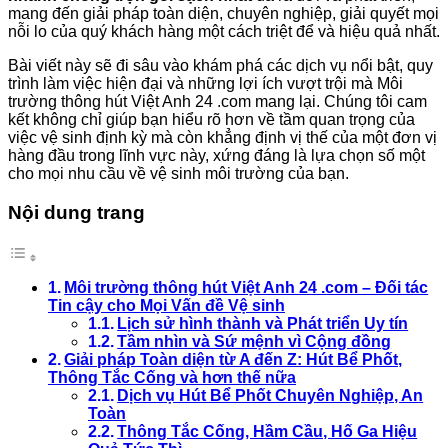
mang đến giải pháp toàn diện, chuyên nghiệp, giải quyết mọi
nỗi lo của quý khách hàng một cách triệt để và hiệu quả nhất.
Bài viết này sẽ đi sâu vào khám phá các dịch vụ nổi bật, quy
trình làm việc hiện đại và những lợi ích vượt trội mà Môi
trường thông hút Việt Anh 24 .com mang lại. Chúng tôi cam
kết không chỉ giúp bạn hiểu rõ hơn về tầm quan trọng của
việc vệ sinh định kỳ mà còn khẳng định vị thế của một đơn vị
hàng đầu trong lĩnh vực này, xứng đáng là lựa chọn số một
cho mọi nhu cầu về vệ sinh môi trường của bạn.
Nội dung trang
Môi trường thông hút Việt Anh 24 .com – Đối tác
Tin cậy cho Mọi Vấn đề Vệ sinh
Lịch sử hình thành và Phát triển Uy tín
Tầm nhìn và Sứ mệnh vì Cộng đồng
Giải pháp Toàn diện từ A đến Z: Hút Bể Phốt,
Thông Tắc Cống và hơn thế nữa
Dịch vụ Hút Bể Phốt Chuyên Nghiệp, An
Toàn
Thông Tắc Cống, Hầm Cầu, Hố Ga Hiệu