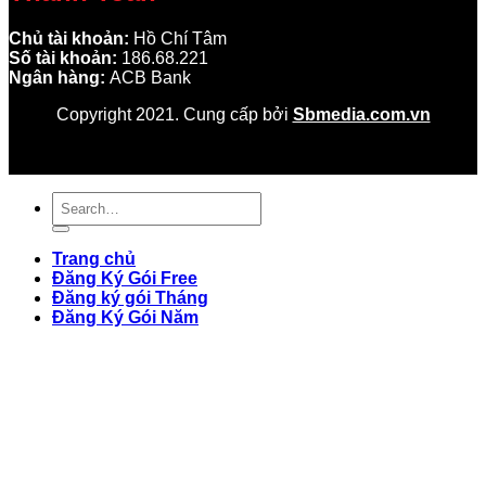
Chủ tài khoản:
Hồ Chí Tâm
Số tài khoản:
186.68.221
Ngân hàng:
ACB Bank
Copyright 2021. Cung cấp bởi
Sbmedia.com.vn
Trang chủ
Đăng Ký Gói Free
Đăng ký gói Tháng
Đăng Ký Gói Năm