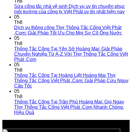
Th8
Sửa cống tắc nhà vệ sinh Dịch vụ uy tín chuyên phục
môi trường của công ty Việt Phát uy tín nhất hiện nay
05
Th8
Dịch vụ thông cống Thợ Thông Tắc Cống Việt Phát
.Com: Giải Pháp Tối Ưu Cho Mọi Sự Cố Ống Nước
05
Th8
Thông Tắc Cống Tại Yên Sở Hoàng Mai: Giải Pháp
Chuyên Nghiệp Từ A-Z Với Thợ Thông Tắc Cống Việt
Phát .Com
05
Th8
Thông Tắc Cống Tại Hoàng Liệt Hoàng Mai Thợ
Thông Tắc Cống Việt Phát .Com: Giải Pháp Cứu Nguy
Cấp Tốc
05
Th8
Thông Tắc Cống Tại Trần Phú Hoàng Mai: Gọi Ngay
Thợ Thông Tắc Cống Việt Phát .Com Nhanh Chóng,
Hiệu Quả