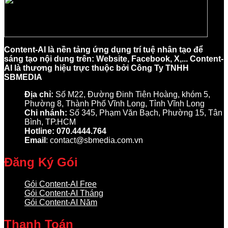
Content-AI là nền tảng ứng dụng trí tuệ nhân tạo để
sáng tạo nội dung trên: Website, Facebook, X,... Content-
AI là thương hiệu trực thuộc bởi Công Ty TNHH
SBMEDIA
Địa chỉ:
Số M22, Đường Đinh Tiên Hoàng, khóm 5,
Phường 8, Thành Phố Vĩnh Long, Tỉnh Vĩnh Long
Chi nhánh:
Số 345, Phạm Văn Bạch, Phường 15, Tân
Bình, TP.HCM
Hotline: 070.4444.764
Email
: contact@sbmedia.com.vn
Đăng Ký Gói
Gói Content-AI Free
Gói Content-AI Tháng
Gói Content-AI Năm
Thanh Toán