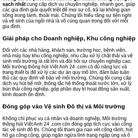
sạch nhất
cung cấp dịch vụ chuyên nghiệp, nhanh gọn, giúp
các gia đình giải quyết triệt để mọi sự cố, trả lại không gian
sống trong lành, thoải mái. Chúng tôi hiểu rằng sự tiện nghi
và vệ sinh của ngôi nhà là vô cùng quan trọng đối với mỗi
gia đình.
Giải pháp cho Doanh nghiệp, Khu công nghiệp
Đối với các nhà hàng, khách sạn, trường học, bệnh viện,
nhà máy hay khu công nghiệp, nhu cầu xử lý chất thải và vệ
sinh môi trường là rất lớn và đòi hỏi sự chuyên nghiệp cao.
Môi trường thông hút Việt Anh 24 .com có đủ năng lực và
trang thiết bị để xử lý các dự án quy mô lớn, đảm bảo tuân
thủ các quy định về bảo vệ môi trường. Chúng tôi cung cấp
dịch vụ hút bể mỡ, thông tắc hệ thống thoát nước lớn, xử lý
bùn thải công nghiệp, góp phần duy trì hoạt động sản xuất,
kinh doanh ổn định.
Đóng góp vào Vệ sinh Đô thị và Môi trường
Không chỉ phục vụ cá nhân và doanh nghiệp, Môi trường
thông hút Việt Anh 24 .com còn đóng góp tích cực vào công
tác vệ sinh đô thị. Chúng tôi tham gia nạo vét cống rãnh, hút
hố ga công cộng, giúp ngăn ngừa tình trạng ngập úng và ô