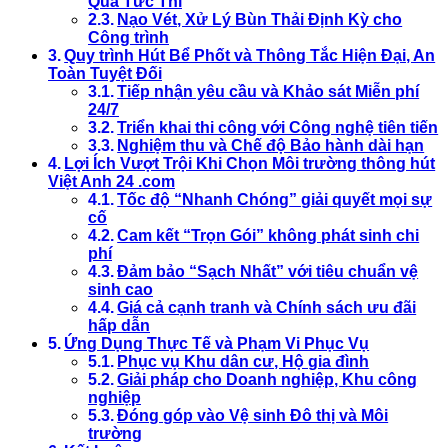
Quả Tức Thì
Nạo Vét, Xử Lý Bùn Thải Định Kỳ cho
Công trình
Quy trình Hút Bể Phốt và Thông Tắc Hiện Đại, An
Toàn Tuyệt Đối
Tiếp nhận yêu cầu và Khảo sát Miễn phí
24/7
Triển khai thi công với Công nghệ tiên tiến
Nghiệm thu và Chế độ Bảo hành dài hạn
Lợi Ích Vượt Trội Khi Chọn Môi trường thông hút
Việt Anh 24 .com
Tốc độ “Nhanh Chóng” giải quyết mọi sự
cố
Cam kết “Trọn Gói” không phát sinh chi
phí
Đảm bảo “Sạch Nhất” với tiêu chuẩn vệ
sinh cao
Giá cả cạnh tranh và Chính sách ưu đãi
hấp dẫn
Ứng Dụng Thực Tế và Phạm Vi Phục Vụ
Phục vụ Khu dân cư, Hộ gia đình
Giải pháp cho Doanh nghiệp, Khu công
nghiệp
Đóng góp vào Vệ sinh Đô thị và Môi
trường