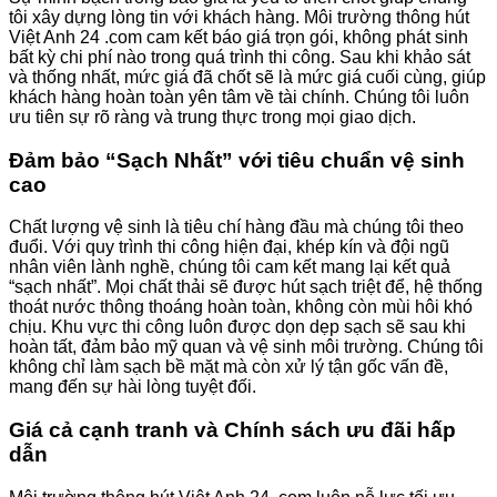
tôi xây dựng lòng tin với khách hàng. Môi trường thông hút
Việt Anh 24 .com cam kết báo giá trọn gói, không phát sinh
bất kỳ chi phí nào trong quá trình thi công. Sau khi khảo sát
và thống nhất, mức giá đã chốt sẽ là mức giá cuối cùng, giúp
khách hàng hoàn toàn yên tâm về tài chính. Chúng tôi luôn
ưu tiên sự rõ ràng và trung thực trong mọi giao dịch.
Đảm bảo “Sạch Nhất” với tiêu chuẩn vệ sinh
cao
Chất lượng vệ sinh là tiêu chí hàng đầu mà chúng tôi theo
đuổi. Với quy trình thi công hiện đại, khép kín và đội ngũ
nhân viên lành nghề, chúng tôi cam kết mang lại kết quả
“sạch nhất”. Mọi chất thải sẽ được hút sạch triệt để, hệ thống
thoát nước thông thoáng hoàn toàn, không còn mùi hôi khó
chịu. Khu vực thi công luôn được dọn dẹp sạch sẽ sau khi
hoàn tất, đảm bảo mỹ quan và vệ sinh môi trường. Chúng tôi
không chỉ làm sạch bề mặt mà còn xử lý tận gốc vấn đề,
mang đến sự hài lòng tuyệt đối.
Giá cả cạnh tranh và Chính sách ưu đãi hấp
dẫn