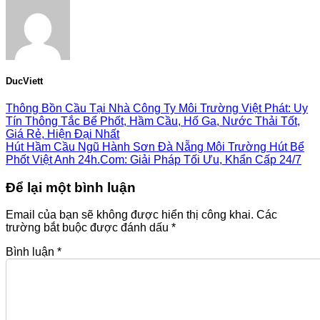
DucViett
Thông Bồn Cầu Tại Nhà Công Ty Môi Trường Việt Phát: Uy
Tín Thông Tắc Bể Phốt, Hầm Cầu, Hố Ga, Nước Thải Tốt,
Giá Rẻ, Hiện Đại Nhất
Hút Hầm Cầu Ngũ Hành Sơn Đà Nẵng Môi Trường Hút Bể
Phốt Việt Anh 24h.Com: Giải Pháp Tối Ưu, Khẩn Cấp 24/7
Để lại một bình luận
Email của bạn sẽ không được hiển thị công khai.
Các
trường bắt buộc được đánh dấu
*
Bình luận
*