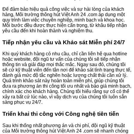
Để đảm bảo hiệu quả công việc và sự hài lòng của khách
hàng, Môi trường thông hút Việt Anh 24 .com áp dụng một
quy trình làm việc chuyên nghiệp, minh bạch và khoa học.
Mỗi bước đều được thực hiện cẩn trọng, từ khâu tiếp nhận
yêu cầu đến khi hoàn thành và nghiệm thu.
Tiếp nhận yêu cầu và Khảo sát Miễn phí 24/7
Khi quý khách hàng có nhu cầu, chỉ cần liên hệ qua hotline
hoặc website, đội ngũ tư vấn của chúng tôi sẽ tiếp nhận
thông tin và giải đáp mọi thắc mắc. Ngay sau đó, chúng tôi
sẽ cử kỹ thuật viên đến tận nơi để khảo sát tình trạng thực tế,
đánh giá mức độ tắc nghẽn hoặc lượng chất thải cần xử lý.
Quá trình khảo sát này hoàn toàn miễn phí, giúp chúng tôi
đưa ra phương án thi công tối ưu nhất và báo giá minh bạch,
chính xác cho khách hàng. Chúng tôi hiểu rằng sự cố có thể
xảy ra bất cứ lúc nào, vì vậy dịch vụ của chúng tôi luôn sẵn
sàng phục vụ 24/7.
Triển khai thi công với Công nghệ tiên tiến
Sau khi thống nhất phương án và chi phí, đội ngũ kỹ thuật
của Môi trường thông hút Việt Anh 24 .com sẽ nhanh chóng