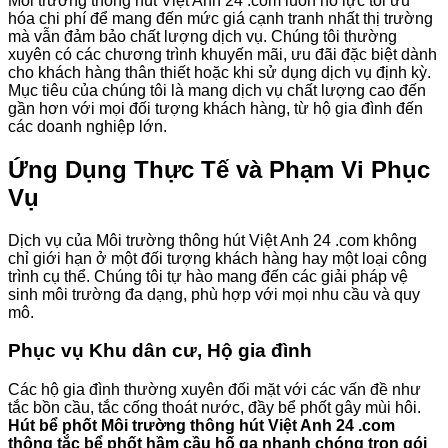
Môi trường thông hút Việt Anh 24 .com luôn nỗ lực tối ưu
hóa chi phí để mang đến mức giá cạnh tranh nhất thị trường
mà vẫn đảm bảo chất lượng dịch vụ. Chúng tôi thường
xuyên có các chương trình khuyến mãi, ưu đãi đặc biệt dành
cho khách hàng thân thiết hoặc khi sử dụng dịch vụ định kỳ.
Mục tiêu của chúng tôi là mang dịch vụ chất lượng cao đến
gần hơn với mọi đối tượng khách hàng, từ hộ gia đình đến
các doanh nghiệp lớn.
Ứng Dụng Thực Tế và Phạm Vi Phục
Vụ
Dịch vụ của Môi trường thông hút Việt Anh 24 .com không
chỉ giới hạn ở một đối tượng khách hàng hay một loại công
trình cụ thể. Chúng tôi tự hào mang đến các giải pháp vệ
sinh môi trường đa dạng, phù hợp với mọi nhu cầu và quy
mô.
Phục vụ Khu dân cư, Hộ gia đình
Các hộ gia đình thường xuyên đối mặt với các vấn đề như
tắc bồn cầu, tắc cống thoát nước, đầy bể phốt gây mùi hôi.
Hút bể phốt Môi trường thông hút Việt Anh 24 .com
thông tắc bể phốt hầm cầu hố ga nhanh chóng trọn gói