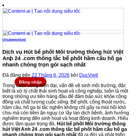
Chuyển
đến
nội
dung
Uncategorized
Dịch vụ Hút bể phốt Môi trường thông hút Việt
Anh 24 .com thông tắc bể phốt hầm cầu hố ga
nhanh chóng trọn gói sạch nhất
Đã đăng trên
22 Tháng 6, 2026
bởi
DucViett
Đăng nhập
Trong cuộc sống hiện đại, vấn đề vệ sinh môi trường, đặc
biệt là xử lý chất thải sinh hoạt và công nghiệp, luôn là một
trong những ưu tiên hàng đầu để đảm bảo sức khỏe cộng
đồng và chất lượng cuộc sống. Bể phốt, cống thoát nước,
hầm cầu, hố ga bị tắc nghẽn không chỉ gây ra mùi hôi khó
chịu mà còn tiềm ẩn nguy cơ lây lan dịch bệnh, ảnh hưởng
nghiêm trọng đến sinh hoạt và hoạt động kinh doanh. Hiểu
được tầm quan trọng đó,
Hút bể phốt Môi trường thông
hút Việt Anh 24 .com thông tắc bể phốt hầm cầu hố ga
nhanh chóng trọn gói sạch nhất
đã ra đời và phát triển,