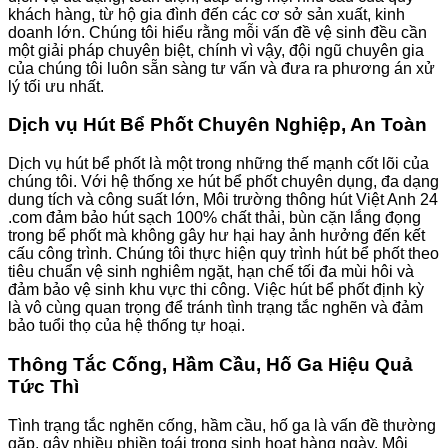
khách hàng, từ hộ gia đình đến các cơ sở sản xuất, kinh
doanh lớn. Chúng tôi hiểu rằng mỗi vấn đề vệ sinh đều cần
một giải pháp chuyên biệt, chính vì vậy, đội ngũ chuyên gia
của chúng tôi luôn sẵn sàng tư vấn và đưa ra phương án xử
lý tối ưu nhất.
Dịch vụ Hút Bể Phốt Chuyên Nghiệp, An Toàn
Dịch vụ hút bể phốt là một trong những thế mạnh cốt lõi của
chúng tôi. Với hệ thống xe hút bể phốt chuyên dụng, đa dạng
dung tích và công suất lớn, Môi trường thông hút Việt Anh 24
.com đảm bảo hút sạch 100% chất thải, bùn cặn lắng đọng
trong bể phốt mà không gây hư hại hay ảnh hưởng đến kết
cấu công trình. Chúng tôi thực hiện quy trình hút bể phốt theo
tiêu chuẩn vệ sinh nghiêm ngặt, hạn chế tối đa mùi hôi và
đảm bảo vệ sinh khu vực thi công. Việc hút bể phốt định kỳ
là vô cùng quan trọng để tránh tình trạng tắc nghẽn và đảm
bảo tuổi thọ của hệ thống tự hoại.
Thông Tắc Cống, Hầm Cầu, Hố Ga Hiệu Quả
Tức Thì
Tình trạng tắc nghẽn cống, hầm cầu, hố ga là vấn đề thường
gặp, gây nhiều phiền toái trong sinh hoạt hàng ngày. Môi