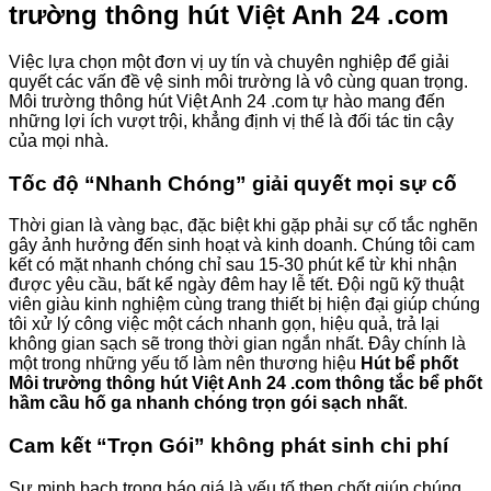
trường thông hút Việt Anh 24 .com
Việc lựa chọn một đơn vị uy tín và chuyên nghiệp để giải
quyết các vấn đề vệ sinh môi trường là vô cùng quan trọng.
Môi trường thông hút Việt Anh 24 .com tự hào mang đến
những lợi ích vượt trội, khẳng định vị thế là đối tác tin cậy
của mọi nhà.
Tốc độ “Nhanh Chóng” giải quyết mọi sự cố
Thời gian là vàng bạc, đặc biệt khi gặp phải sự cố tắc nghẽn
gây ảnh hưởng đến sinh hoạt và kinh doanh. Chúng tôi cam
kết có mặt nhanh chóng chỉ sau 15-30 phút kể từ khi nhận
được yêu cầu, bất kể ngày đêm hay lễ tết. Đội ngũ kỹ thuật
viên giàu kinh nghiệm cùng trang thiết bị hiện đại giúp chúng
tôi xử lý công việc một cách nhanh gọn, hiệu quả, trả lại
không gian sạch sẽ trong thời gian ngắn nhất. Đây chính là
một trong những yếu tố làm nên thương hiệu
Hút bể phốt
Môi trường thông hút Việt Anh 24 .com thông tắc bể phốt
hầm cầu hố ga nhanh chóng trọn gói sạch nhất
.
Cam kết “Trọn Gói” không phát sinh chi phí
Sự minh bạch trong báo giá là yếu tố then chốt giúp chúng