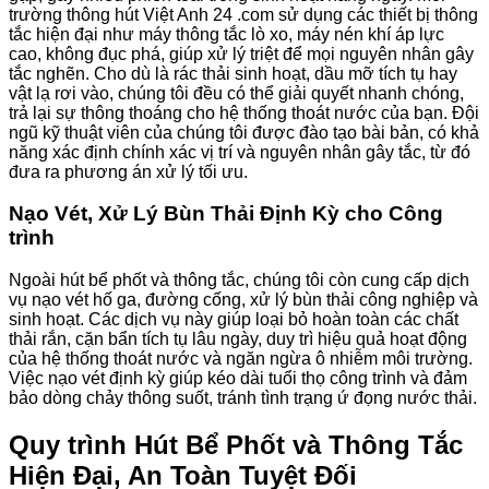
trường thông hút Việt Anh 24 .com sử dụng các thiết bị thông
tắc hiện đại như máy thông tắc lò xo, máy nén khí áp lực
cao, không đục phá, giúp xử lý triệt để mọi nguyên nhân gây
tắc nghẽn. Cho dù là rác thải sinh hoạt, dầu mỡ tích tụ hay
vật lạ rơi vào, chúng tôi đều có thể giải quyết nhanh chóng,
trả lại sự thông thoáng cho hệ thống thoát nước của bạn. Đội
ngũ kỹ thuật viên của chúng tôi được đào tạo bài bản, có khả
năng xác định chính xác vị trí và nguyên nhân gây tắc, từ đó
đưa ra phương án xử lý tối ưu.
Nạo Vét, Xử Lý Bùn Thải Định Kỳ cho Công
trình
Ngoài hút bể phốt và thông tắc, chúng tôi còn cung cấp dịch
vụ nạo vét hố ga, đường cống, xử lý bùn thải công nghiệp và
sinh hoạt. Các dịch vụ này giúp loại bỏ hoàn toàn các chất
thải rắn, cặn bẩn tích tụ lâu ngày, duy trì hiệu quả hoạt động
của hệ thống thoát nước và ngăn ngừa ô nhiễm môi trường.
Việc nạo vét định kỳ giúp kéo dài tuổi thọ công trình và đảm
bảo dòng chảy thông suốt, tránh tình trạng ứ đọng nước thải.
Quy trình Hút Bể Phốt và Thông Tắc
Hiện Đại, An Toàn Tuyệt Đối