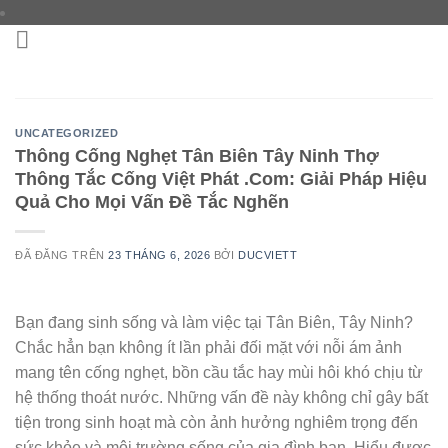
Chuyển
đến
nội
dung
UNCATEGORIZED
Thông Cống Nghẹt Tân Biên Tây Ninh Thợ
Thông Tắc Cống Việt Phát .Com: Giải Pháp Hiệu
Quả Cho Mọi Vấn Đề Tắc Nghẽn
ĐÃ ĐĂNG TRÊN
23 THÁNG 6, 2026
BỞI
DUCVIETT
Bạn đang sinh sống và làm việc tại Tân Biên, Tây Ninh?
Chắc hẳn bạn không ít lần phải đối mặt với nỗi ám ảnh
mang tên cống nghẹt, bồn cầu tắc hay mùi hôi khó chịu từ
hệ thống thoát nước. Những vấn đề này không chỉ gây bất
tiện trong sinh hoạt mà còn ảnh hưởng nghiêm trọng đến
sức khỏe và môi trường sống của gia đình bạn. Hiểu được