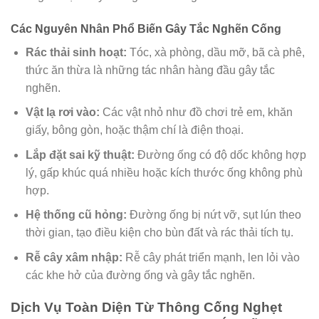
Các Nguyên Nhân Phổ Biến Gây Tắc Nghẽn Cống
Rác thải sinh hoạt:
Tóc, xà phòng, dầu mỡ, bã cà phê,
thức ăn thừa là những tác nhân hàng đầu gây tắc
nghẽn.
Vật lạ rơi vào:
Các vật nhỏ như đồ chơi trẻ em, khăn
giấy, bông gòn, hoặc thậm chí là điện thoại.
Lắp đặt sai kỹ thuật:
Đường ống có độ dốc không hợp
lý, gấp khúc quá nhiều hoặc kích thước ống không phù
hợp.
Hệ thống cũ hỏng:
Đường ống bị nứt vỡ, sụt lún theo
thời gian, tạo điều kiện cho bùn đất và rác thải tích tụ.
Rễ cây xâm nhập:
Rễ cây phát triển mạnh, len lỏi vào
các khe hở của đường ống và gây tắc nghẽn.
Dịch Vụ Toàn Diện Từ
Thông Cống Nghẹt