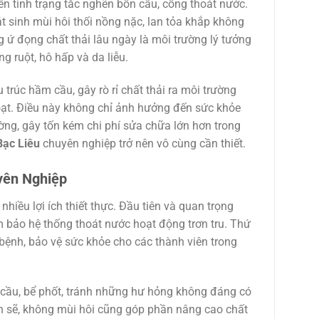
đến tình trạng tắc nghẽn bồn cầu, cống thoát nước.
t sinh mùi hôi thối nồng nặc, lan tỏa khắp không
g ứ đọng chất thải lâu ngày là môi trường lý tưởng
g ruột, hô hấp và da liễu.
 trúc hầm cầu, gây rò rỉ chất thải ra môi trường
ạt. Điều này không chỉ ảnh hưởng đến sức khỏe
ng, gây tốn kém chi phí sửa chữa lớn hơn trong
Bạc Liêu
chuyên nghiệp trở nên vô cùng cần thiết.
yên Nghiệp
nhiều lợi ích thiết thực. Đầu tiên và quan trọng
ảm bảo hệ thống thoát nước hoạt động trơn tru. Thứ
bệnh, bảo vệ sức khỏe cho các thành viên trong
m cầu, bể phốt, tránh những hư hỏng không đáng có
ạch sẽ, không mùi hôi cũng góp phần nâng cao chất