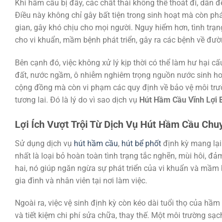
Khi hầm cầu bị đầy, các chất thải không thể thoát đi, dẫn 
Điều này không chỉ gây bất tiện trong sinh hoạt mà còn phá
gian, gây khó chịu cho mọi người. Nguy hiểm hơn, tình trạn
cho vi khuẩn, mầm bệnh phát triển, gây ra các bệnh về đườn
Bên cạnh đó, việc không xử lý kịp thời có thể làm hư hại cấu
đất, nước ngầm, ô nhiễm nghiêm trọng nguồn nước sinh ho
cộng đồng mà còn vi phạm các quy định về bảo vệ môi trườ
tương lai. Đó là lý do vì sao dịch vụ
Hút Hầm Cầu Vĩnh Lợi 
Lợi Ích Vượt Trội Từ Dịch Vụ Hút Hầm Cầu Chu
Sử dụng dịch vụ
hút hầm cầu
,
hút bể phốt
định kỳ mang lại 
nhất là loại bỏ hoàn toàn tình trạng tắc nghẽn, mùi hôi, đ
hai, nó giúp ngăn ngừa sự phát triển của vi khuẩn và mầm 
gia đình và nhân viên tại nơi làm việc.
Ngoài ra, việc vệ sinh định kỳ còn kéo dài tuổi thọ của hầ
và tiết kiệm chi phí sửa chữa, thay thế. Một môi trường s