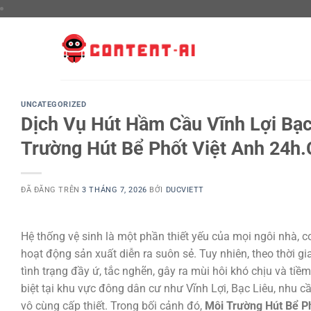
Chuyển
đến
nội
dung
UNCATEGORIZED
Dịch Vụ Hút Hầm Cầu Vĩnh Lợi Bạ
Trường Hút Bể Phốt Việt Anh 24h
ĐÃ ĐĂNG TRÊN
3 THÁNG 7, 2026
BỞI
DUCVIETT
Hệ thống vệ sinh là một phần thiết yếu của mọi ngôi nhà, 
hoạt động sản xuất diễn ra suôn sẻ. Tuy nhiên, theo thời g
tình trạng đầy ứ, tắc nghẽn, gây ra mùi hôi khó chịu và ti
biệt tại khu vực đông dân cư như Vĩnh Lợi, Bạc Liêu, nhu c
vô cùng cấp thiết. Trong bối cảnh đó,
Môi Trường Hút Bể P