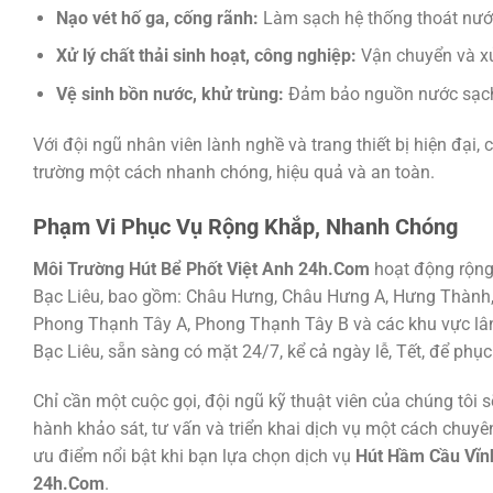
Nạo vét hố ga, cống rãnh:
Làm sạch hệ thống thoát nướ
Xử lý chất thải sinh hoạt, công nghiệp:
Vận chuyển và xử 
Vệ sinh bồn nước, khử trùng:
Đảm bảo nguồn nước sạch 
Với đội ngũ nhân viên lành nghề và trang thiết bị hiện đại, 
trường một cách nhanh chóng, hiệu quả và an toàn.
Phạm Vi Phục Vụ Rộng Khắp, Nhanh Chóng
Môi Trường Hút Bể Phốt Việt Anh 24h.Com
hoạt động rộng 
Bạc Liêu, bao gồm: Châu Hưng, Châu Hưng A, Hưng Thành,
Phong Thạnh Tây A, Phong Thạnh Tây B và các khu vực lân 
Bạc Liêu, sẵn sàng có mặt 24/7, kể cả ngày lễ, Tết, để phụ
Chỉ cần một cuộc gọi, đội ngũ kỹ thuật viên của chúng tôi 
hành khảo sát, tư vấn và triển khai dịch vụ một cách chuyên
ưu điểm nổi bật khi bạn lựa chọn dịch vụ
Hút Hầm Cầu Vĩnh
24h.Com
.