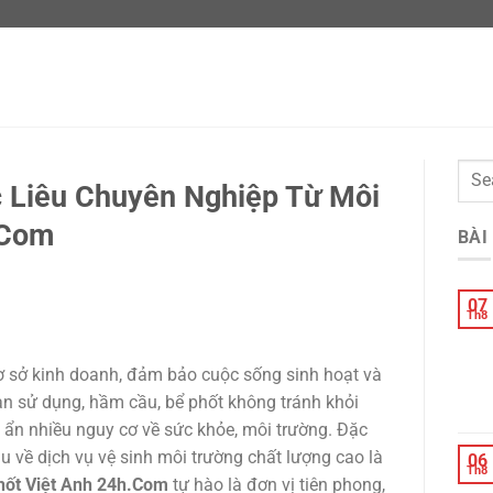
c Liêu Chuyên Nghiệp Từ Môi
.Com
BÀI
07
Th8
cơ sở kinh doanh, đảm bảo cuộc sống sinh hoạt và
ian sử dụng, hầm cầu, bể phốt không tránh khỏi
ềm ẩn nhiều nguy cơ về sức khỏe, môi trường. Đặc
ầu về dịch vụ vệ sinh môi trường chất lượng cao là
06
Th8
hốt Việt Anh 24h.Com
tự hào là đơn vị tiên phong,