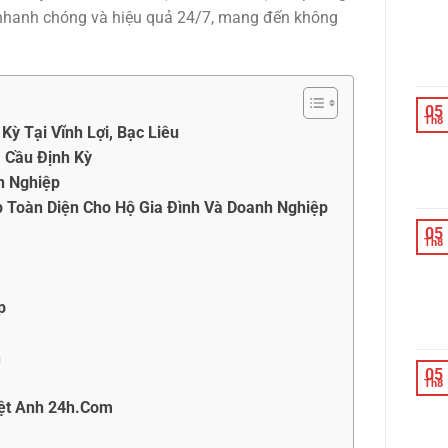
 nhanh chóng và hiệu quả 24/7, mang đến không
05
Th8
ỳ Tại Vĩnh Lợi, Bạc Liêu
 Cầu Định Kỳ
n Nghiệp
p Toàn Diện Cho Hộ Gia Đình Và Doanh Nghiệp
05
Th8
p
h
05
Th8
iệt Anh 24h.Com