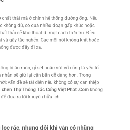
ở chất thải mà ở chính hệ thống đường ống. Nếu
ốc không đủ, có quá nhiều đoạn gấp khúc hoặc
t thải sẽ khó thoát đi một cách trơn tru. Điều
ại và gây tắc nghẽn. Các mối nối không khít hoặc
không được đẩy đi xa.
ống bị ăn mòn, gỉ sét hoặc nứt vỡ cũng là yếu tố
nhẵn sẽ giữ lại cặn bẩn dễ dàng hơn. Trong
hời; vấn đề sẽ tái diễn nếu không có sự can thiệp
 chén Thợ Thông Tắc Cống Việt Phát .Com
không
để đưa ra lời khuyên hữu ích.
 lọc rác, nhưng đôi khi vẫn có những