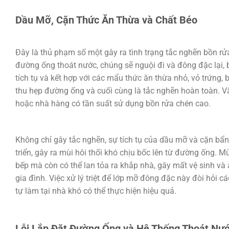
Dầu Mỡ, Cặn Thức Ăn Thừa và Chất Béo
Đây là thủ phạm số một gây ra tình trạng tắc nghẽn bồn r
đường ống thoát nước, chúng sẽ nguội đi và đông đặc lại,
tích tụ và kết hợp với các mẩu thức ăn thừa nhỏ, vỏ trứng, 
thu hẹp đường ống và cuối cùng là tắc nghẽn hoàn toàn. Vấ
hoặc nhà hàng có tần suất sử dụng bồn rửa chén cao.
Không chỉ gây tắc nghẽn, sự tích tụ của dầu mỡ và cặn bẩn
triển, gây ra mùi hôi thối khó chịu bốc lên từ đường ống. 
bếp mà còn có thể lan tỏa ra khắp nhà, gây mất vệ sinh và
gia đình. Việc xử lý triệt để lớp mỡ đông đặc này đòi hỏi
tự làm tại nhà khó có thể thực hiện hiệu quả.
Lỗi Lắp Đặt Đường Ống và Hệ Thống Thoát Nư