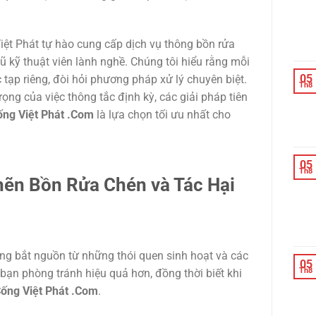
iệt Phát tự hào cung cấp dịch vụ thông bồn rửa
ũ kỹ thuật viên lành nghề. Chúng tôi hiểu rằng mỗi
05
ạp riêng, đòi hỏi phương pháp xử lý chuyên biệt.
Th8
ọng của việc thông tắc định kỳ, các giải pháp tiên
ng Việt Phát .Com
là lựa chọn tối ưu nhất cho
05
Th8
ẽn Bồn Rửa Chén và Tác Hại
ờng bắt nguồn từ những thói quen sinh hoạt và các
05
Th8
bạn phòng tránh hiệu quả hơn, đồng thời biết khi
ống Việt Phát .Com
.