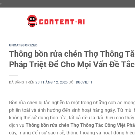
Chuyển
đến
nội
dung
UNCATEGORIZED
Thông bồn rửa chén Thợ Thông Tắc
Pháp Triệt Để Cho Mọi Vấn Đề Tắ
ĐÃ ĐĂNG TRÊN
23 THÁNG 12, 2025
BỞI
DUCVIETT
Bồn rửa chén bị tắc nghẽn là một trong những cơn ác mộng 
phiền toái và ảnh hưởng đến sinh hoạt hàng ngày. Từ mùi 
không thể sử dụng bồn rửa, tất cả đều là dấu hiệu cho thấ
dịch vụ
Thông bồn rửa chén Thợ Thông Tắc Cống Việt Phá
cậy, mang đến sự sạch sẽ, thông thoáng và hoạt động hiệu 