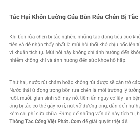
Tác Hại Khôn Lường Của Bồn Rửa Chén Bị Tắc
Khi bồn rửa chén bị tắc nghẽn, những tác động tiêu cực khô
tiên và dễ nhận thấy nhất là mùi hôi thối khó chịu bốc lên
vi khuẩn tích tụ. Mùi hôi này không chỉ ảnh hưởng đến khô
nhiễm không khí và ảnh hưởng đến sức khỏe hô hấp.
Thứ hai, nước rút chậm hoặc không rút được sẽ cản trở cá
Nước thải ứ đọng trong bồn rửa chén là môi trường lý tưở
ruồi, muỗi, gián sinh sôi nảy nở, tiềm ẩn nguy cơ lây lan bệ
ống bị tắc có thể gây rò rỉ, nứt vỡ đường ống, dẫn đến hư h
kém chi phí sửa chữa. Đừng để những vấn đề này tích tụ, h
Thông Tắc Cống Việt Phát .Com
để giải quyết triệt để.