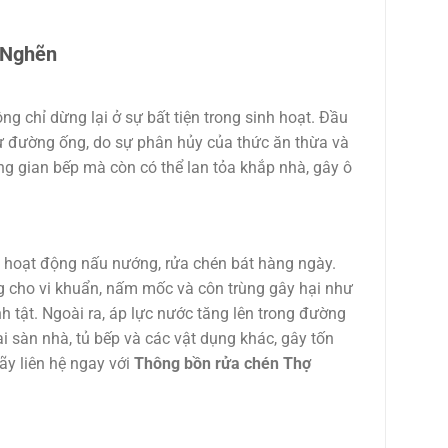
 Nghẽn
ng chỉ dừng lại ở sự bất tiện trong sinh hoạt. Đầu
 từ đường ống, do sự phân hủy của thức ăn thừa và
ng gian bếp mà còn có thể lan tỏa khắp nhà, gây ô
c hoạt động nấu nướng, rửa chén bát hàng ngày.
ng cho vi khuẩn, nấm mốc và côn trùng gây hại như
nh tật. Ngoài ra, áp lực nước tăng lên trong đường
ại sàn nhà, tủ bếp và các vật dụng khác, gây tốn
ãy liên hệ ngay với
Thông bồn rửa chén Thợ