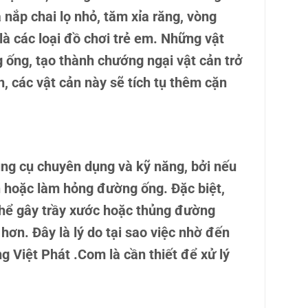
à nắp chai lọ nhỏ, tăm xỉa răng, vòng
là các loại đồ chơi trẻ em. Những vật
 ống, tạo thành chướng ngại vật cản trở
n, các vật cản này sẽ tích tụ thêm cặn
ụng cụ chuyên dụng và kỹ năng, bởi nếu
n hoặc làm hỏng đường ống. Đặc biệt,
 thể gây trầy xước hoặc thủng đường
hơn. Đây là lý do tại sao việc nhờ đến
g Việt Phát .Com
là cần thiết để xử lý