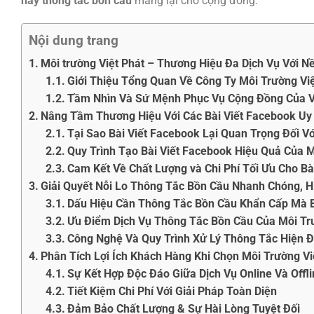
nay thông tắc bồn cầu
mang lại cho cộng đồng.
Nội dung trang
Môi trường Việt Phát – Thương Hiệu Đa Dịch Vụ Với N
Giới Thiệu Tổng Quan Về Công Ty Môi Trường Việ
Tầm Nhìn Và Sứ Mệnh Phục Vụ Cộng Đồng Của V
Nâng Tầm Thương Hiệu Với Các Bài Viết Facebook Uy 
Tại Sao Bài Viết Facebook Lại Quan Trọng Đối V
Quy Trình Tạo Bài Viết Facebook Hiệu Quả Của M
Cam Kết Về Chất Lượng và Chi Phí Tối Ưu Cho Bà
Giải Quyết Nỗi Lo Thông Tắc Bồn Cầu Nhanh Chóng, H
Dấu Hiệu Cần Thông Tắc Bồn Cầu Khẩn Cấp Mà 
Ưu Điểm Dịch Vụ Thông Tắc Bồn Cầu Của Môi Trư
Công Nghệ Và Quy Trình Xử Lý Thông Tắc Hiện Đ
Phân Tích Lợi Ích Khách Hàng Khi Chọn Môi Trường Vi
Sự Kết Hợp Độc Đáo Giữa Dịch Vụ Online Và Offl
Tiết Kiệm Chi Phí Với Giải Pháp Toàn Diện
Đảm Bảo Chất Lượng & Sự Hài Lòng Tuyệt Đối