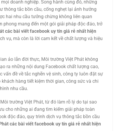
ủa mọi doanh nghiệp. Song hành cùng đó, những
hư thông tắc bồn cầu, cống nghẹt lại ảnh hưởng
ược hai nhu cầu tưởng chừng không liên quan
iên phong mang đến một gói giải pháp độc đáo, trở
t các bài viết facebook uy tín giá rẻ nhất hiện
ch vụ, mà còn là lời cam kết về chất lượng và hiệu
n ảo lẫn đời thực, Môi trường Việt Phát không
 tạo ra những nội dung Facebook chất lượng cao,
ác vấn đề về tắc nghẽn vệ sinh, công ty luôn đặt sự
khách hàng tiết kiệm thời gian, công sức và chi
 hình nhu cầu.
Môi trường Việt Phát, từ đó làm rõ lý do tại sao
 ưu cho những ai đang tìm kiếm giải pháp toàn
ok độc đáo, quy trình dịch vụ thông tắc bồn cầu
Phát các bài viết facebook uy tín giá rẻ nhất hiện