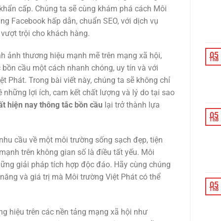
h khẩn cấp. Chúng ta sẽ cùng khám phá cách Môi
ung Facebook hấp dẫn, chuẩn SEO, với dịch vụ
 vượt trội cho khách hàng.
05
ình ảnh thương hiệu mạnh mẽ trên mạng xã hội,
Th8
c bồn cầu một cách nhanh chóng, uy tín và với
ệt Phát. Trong bài viết này, chúng ta sẽ không chỉ
 những lợi ích, cam kết chất lượng và lý do tại sao
hất hiện nay thông tắc bồn cầu
lại trở thành lựa
05
Th8
nhu cầu về một môi trường sống sạch đẹp, tiện
ạnh trên không gian số là điều tất yếu. Môi
hững giải pháp tích hợp độc đáo. Hãy cùng chúng
 năng và giá trị mà Môi trường Việt Phát có thể
05
Th8
ơng hiệu trên các nền tảng mạng xã hội như