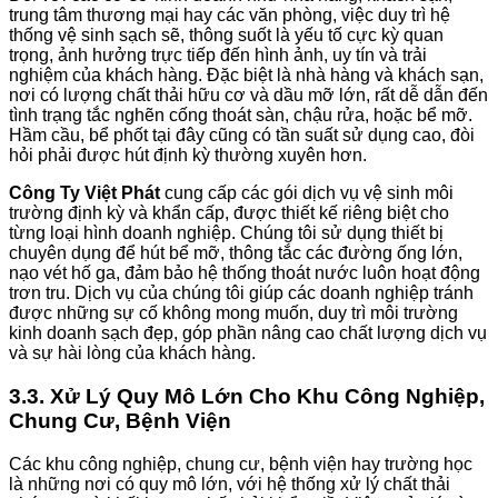
trung tâm thương mại hay các văn phòng, việc duy trì hệ
thống vệ sinh sạch sẽ, thông suốt là yếu tố cực kỳ quan
trọng, ảnh hưởng trực tiếp đến hình ảnh, uy tín và trải
nghiệm của khách hàng. Đặc biệt là nhà hàng và khách sạn,
nơi có lượng chất thải hữu cơ và dầu mỡ lớn, rất dễ dẫn đến
tình trạng tắc nghẽn cống thoát sàn, chậu rửa, hoặc bể mỡ.
Hầm cầu, bể phốt tại đây cũng có tần suất sử dụng cao, đòi
hỏi phải được hút định kỳ thường xuyên hơn.
Công Ty Việt Phát
cung cấp các gói dịch vụ vệ sinh môi
trường định kỳ và khẩn cấp, được thiết kế riêng biệt cho
từng loại hình doanh nghiệp. Chúng tôi sử dụng thiết bị
chuyên dụng để hút bể mỡ, thông tắc các đường ống lớn,
nạo vét hố ga, đảm bảo hệ thống thoát nước luôn hoạt động
trơn tru. Dịch vụ của chúng tôi giúp các doanh nghiệp tránh
được những sự cố không mong muốn, duy trì môi trường
kinh doanh sạch đẹp, góp phần nâng cao chất lượng dịch vụ
và sự hài lòng của khách hàng.
3.3. Xử Lý Quy Mô Lớn Cho Khu Công Nghiệp,
Chung Cư, Bệnh Viện
Các khu công nghiệp, chung cư, bệnh viện hay trường học
là những nơi có quy mô lớn, với hệ thống xử lý chất thải