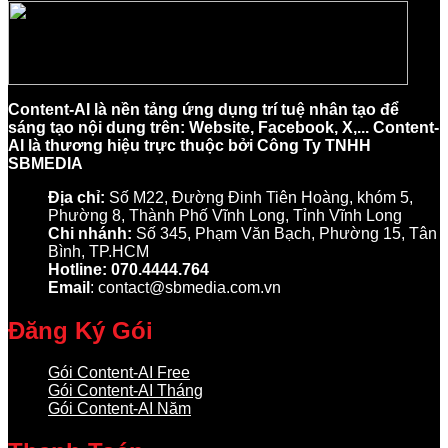
Content-AI là nền tảng ứng dụng trí tuệ nhân tạo để
sáng tạo nội dung trên: Website, Facebook, X,... Content-
AI là thương hiệu trực thuộc bởi Công Ty TNHH
SBMEDIA
Địa chỉ:
Số M22, Đường Đinh Tiên Hoàng, khóm 5,
Phường 8, Thành Phố Vĩnh Long, Tỉnh Vĩnh Long
Chi nhánh:
Số 345, Phạm Văn Bạch, Phường 15, Tân
Bình, TP.HCM
Hotline: 070.4444.764
Email
: contact@sbmedia.com.vn
Đăng Ký Gói
Gói Content-AI Free
Gói Content-AI Tháng
Gói Content-AI Năm