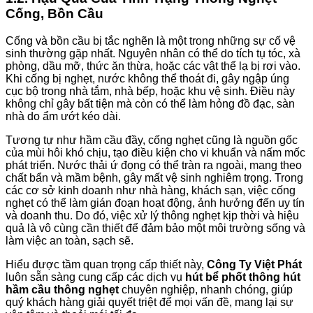
Cống, Bồn Cầu
Cống và bồn cầu bị tắc nghẽn là một trong những sự cố vệ
sinh thường gặp nhất. Nguyên nhân có thể do tích tụ tóc, xà
phòng, dầu mỡ, thức ăn thừa, hoặc các vật thể lạ bị rơi vào.
Khi cống bị nghẹt, nước không thể thoát đi, gây ngập úng
cục bộ trong nhà tắm, nhà bếp, hoặc khu vệ sinh. Điều này
không chỉ gây bất tiện mà còn có thể làm hỏng đồ đạc, sàn
nhà do ẩm ướt kéo dài.
Tương tự như hầm cầu đầy, cống nghẹt cũng là nguồn gốc
của mùi hôi khó chịu, tạo điều kiện cho vi khuẩn và nấm mốc
phát triển. Nước thải ứ đọng có thể tràn ra ngoài, mang theo
chất bẩn và mầm bệnh, gây mất vệ sinh nghiêm trọng. Trong
các cơ sở kinh doanh như nhà hàng, khách sạn, việc cống
nghẹt có thể làm gián đoạn hoạt động, ảnh hưởng đến uy tín
và doanh thu. Do đó, việc xử lý thông nghẹt kịp thời và hiệu
quả là vô cùng cần thiết để đảm bảo một môi trường sống và
làm việc an toàn, sạch sẽ.
Hiểu được tầm quan trọng cấp thiết này,
Công Ty Việt Phát
luôn sẵn sàng cung cấp các dịch vụ
hút bể phốt thông hút
hầm cầu thông nghẹt
chuyên nghiệp, nhanh chóng, giúp
quý khách hàng giải quyết triệt để mọi vấn đề, mang lại sự