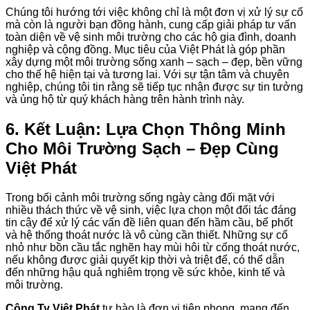
Chúng tôi hướng tới việc không chỉ là một đơn vị xử lý sự cố
mà còn là người bạn đồng hành, cung cấp giải pháp tư vấn
toàn diện về vệ sinh môi trường cho các hộ gia đình, doanh
nghiệp và cộng đồng. Mục tiêu của Việt Phát là góp phần
xây dựng một môi trường sống xanh – sạch – đẹp, bền vững
cho thế hệ hiện tại và tương lai. Với sự tận tâm và chuyên
nghiệp, chúng tôi tin rằng sẽ tiếp tục nhận được sự tin tưởng
và ủng hộ từ quý khách hàng trên hành trình này.
6. Kết Luận: Lựa Chọn Thông Minh
Cho Môi Trường Sạch – Đẹp Cùng
Việt Phát
Trong bối cảnh môi trường sống ngày càng đối mặt với
nhiều thách thức về vệ sinh, việc lựa chọn một đối tác đáng
tin cậy để xử lý các vấn đề liên quan đến hầm cầu, bể phốt
và hệ thống thoát nước là vô cùng cần thiết. Những sự cố
nhỏ như bồn cầu tắc nghẽn hay mùi hôi từ cống thoát nước,
nếu không được giải quyết kịp thời và triệt để, có thể dẫn
đến những hậu quả nghiêm trọng về sức khỏe, kinh tế và
môi trường.
Công Ty Việt Phát
tự hào là đơn vị tiên phong, mang đến