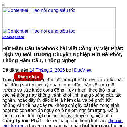
Chuyển
đến
nội
dung
Uncategorized
Hút Hầm Cầu facebook bài viết Công Ty Việt Phát:
Dịch Vụ Môi Trường Chuyên Nghiệp Hút Bể Phốt,
Thông Hầm Cầu, Thông Nghẹt
Đã đăng trên
14 Tháng 2, 2026
bởi
DucViett
Đăng nhập
Trong cuộc sống hiện đại, hệ thống thoát nước và xử lý chất
thải đóng vai trò cực kỳ quan trọng, đảm bảo vệ sinh môi
trường và sức khỏe cộng đồng. Tuy nhiên, theo thời gian,
các hệ thống này không tránh khỏi tình trạng xuống cấp, tắc
nghẽn, hoặc đầy ứ, đặc biệt là hầm cầu và bể phốt. Khi
những vấn đề này xảy ra, không chỉ gây bất tiện trong sinh
hoạt mà còn tiềm ẩn nguy cơ ô nhiễm nghiêm trọng. Đó là
lúc bạn cần đến một đối tác tin cậy, chuyên nghiệp như
Công Ty Việt Phát
– đơn vị hàng đầu trong lĩnh vực
dịch vụ
môi trường
, chuyên cung cấp giải pháp
hút hầm cầu
, hút bể