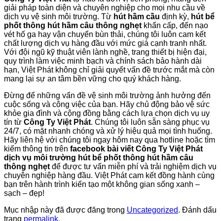
giải pháp toàn diện và chuyên nghiệp cho mọi nhu cầu về
dịch vụ vệ sinh môi trường. Từ
hút hầm cầu
định kỳ,
hút bể
phốt thông hút hầm câu thông nghẹt
khẩn cấp, đến nạo
vét hố ga hay vận chuyển bùn thải, chúng tôi luôn cam kết
chất lượng dịch vụ hàng đầu với mức giá cạnh tranh nhất.
Với đội ngũ kỹ thuật viên lành nghề, trang thiết bị hiện đại,
quy trình làm việc minh bạch và chính sách bảo hành dài
hạn, Việt Phát không chỉ giải quyết vấn đề trước mắt mà còn
mang lại sự an tâm bền vững cho quý khách hàng.
Đừng để những vấn đề vệ sinh môi trường ảnh hưởng đến
cuộc sống và công việc của bạn. Hãy chủ động bảo vệ sức
khỏe gia đình và cộng đồng bằng cách lựa chọn dịch vụ uy
tín từ
Công Ty Việt Phát
. Chúng tôi luôn sẵn sàng phục vụ
24/7, có mặt nhanh chóng và xử lý hiệu quả mọi tình huống.
Hãy liên hệ với chúng tôi ngay hôm nay qua hotline hoặc tìm
kiếm thông tin trên
facebook bài viết Công Ty Việt Phát
dịch vụ môi trường hút bể phốt thông hút hầm câu
thông nghẹt
để được tư vấn miễn phí và trải nghiệm dịch vụ
chuyên nghiệp hàng đầu. Việt Phát cam kết đồng hành cùng
bạn trên hành trình kiến tạo một không gian sống xanh –
sạch – đẹp!
Mục nhập này đã được đăng trong
Uncategorized
. Đánh dấu
trang
permalink
.