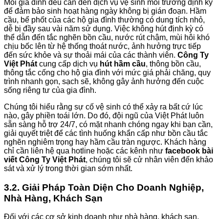
Mỗi gia đình đều cần đến dịch vụ vệ sinh môi trường định kỳ
để đảm bảo sinh hoạt hàng ngày không bị gián đoạn. Hầm
cầu, bể phốt của các hộ gia đình thường có dung tích nhỏ,
dễ bị đầy sau vài năm sử dụng. Việc không hút định kỳ có
thể dẫn đến tắc nghẽn bồn cầu, nước rút chậm, mùi hôi khó
chịu bốc lên từ hệ thống thoát nước, ảnh hưởng trực tiếp
đến sức khỏe và sự thoải mái của các thành viên.
Công Ty
Việt Phát
cung cấp dịch vụ
hút hầm cầu
, thông bồn cầu,
thông tắc cống cho hộ gia đình với mức giá phải chăng, quy
trình nhanh gọn, sạch sẽ, không gây ảnh hưởng đến cuộc
sống riêng tư của gia đình.
Chúng tôi hiểu rằng sự cố vệ sinh có thể xảy ra bất cứ lúc
nào, gây phiền toái lớn. Do đó, đội ngũ của Việt Phát luôn
sẵn sàng hỗ trợ 24/7, có mặt nhanh chóng ngay khi bạn cần,
giải quyết triệt để các tình huống khẩn cấp như bồn cầu tắc
nghẽn nghiêm trọng hay hầm cầu tràn ngược. Khách hàng
chỉ cần liên hệ qua hotline hoặc các kênh như
facebook bài
viết Công Ty Việt Phát
, chúng tôi sẽ cử nhân viên đến khảo
sát và xử lý trong thời gian sớm nhất.
3.2. Giải Pháp Toàn Diện Cho Doanh Nghiệp,
Nhà Hàng, Khách Sạn
Đối với các cơ sở kinh doanh như nhà hàng, khách sạn,