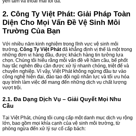
yên tâm và thoải mái tối đa.
2. Công Ty Việt Phát: Giải Pháp Toàn
Diện Cho Mọi Vấn Đề Vệ Sinh Môi
Trường Của Bạn
Với nhiều năm kinh nghiệm trong lĩnh vực vệ sinh môi
trường,
Công Ty Việt Phát
đã khẳng định vị thế là một trong
những đơn vị hàng đầu, được khách hàng tin tưởng lựa
chọn. Chúng tôi hiểu rằng mỗi vấn đề về hầm cầu, bể phốt
hay tắc nghẽn đều cần được xử lý nhanh chóng, triệt để và
chuyên nghiệp. Vì vậy, Việt Phát không ngừng đầu tư vào
công nghệ hiện đại, đào tạo đội ngũ nhân lực và tối ưu hóa
quy trình làm việc để mang đến những dịch vụ chất lượng
vượt trội.
2.1. Đa Dạng Dịch Vụ – Giải Quyết Mọi Nhu
Cầu
Tại Việt Phát, chúng tôi cung cấp một danh mục dịch vụ rộng
lớn, bao gồm mọi khía cạnh của vệ sinh môi trường, từ
phòng ngừa đến xử lý sự cố cấp bách: