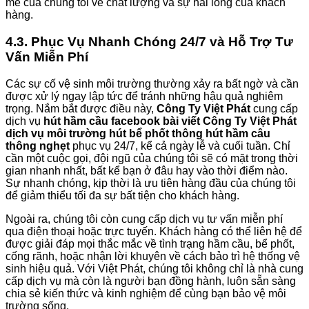
mẽ của chúng tôi về chất lượng và sự hài lòng của khách
hàng.
4.3. Phục Vụ Nhanh Chóng 24/7 và Hỗ Trợ Tư
Vấn Miễn Phí
Các sự cố vệ sinh môi trường thường xảy ra bất ngờ và cần
được xử lý ngay lập tức để tránh những hậu quả nghiêm
trọng. Nắm bắt được điều này,
Công Ty Việt Phát
cung cấp
dịch vụ
hút hầm cầu facebook bài viết Công Ty Việt Phát
dịch vụ môi trường hút bể phốt thông hút hầm câu
thông nghẹt
phục vụ 24/7, kể cả ngày lễ và cuối tuần. Chỉ
cần một cuộc gọi, đội ngũ của chúng tôi sẽ có mặt trong thời
gian nhanh nhất, bất kể bạn ở đâu hay vào thời điểm nào.
Sự nhanh chóng, kịp thời là ưu tiên hàng đầu của chúng tôi
để giảm thiểu tối đa sự bất tiện cho khách hàng.
Ngoài ra, chúng tôi còn cung cấp dịch vụ tư vấn miễn phí
qua điện thoại hoặc trực tuyến. Khách hàng có thể liên hệ để
được giải đáp mọi thắc mắc về tình trạng hầm cầu, bể phốt,
cống rãnh, hoặc nhận lời khuyên về cách bảo trì hệ thống vệ
sinh hiệu quả. Với Việt Phát, chúng tôi không chỉ là nhà cung
cấp dịch vụ mà còn là người bạn đồng hành, luôn sẵn sàng
chia sẻ kiến thức và kinh nghiệm để cùng bạn bảo vệ môi
trường sống.