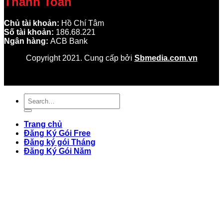
Thanh Toán
Chủ tài khoản:
Hồ Chí Tâm
Số tài khoản:
186.68.221
Ngân hàng:
ACB Bank
Copyright 2021. Cung cấp bởi
Sbmedia.com.vn
Trang chủ
Đăng Ký Gói Free
Đăng ký gói Tháng
Đăng Ký Gói Năm