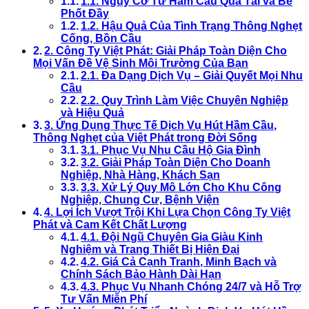
1.1. Nguy Cơ Từ Hầm Cầu Quá Tải và Bể
Phốt Đầy
1.2. Hậu Quả Của Tình Trạng Thông Nghẹt
Cống, Bồn Cầu
2. Công Ty Việt Phát: Giải Pháp Toàn Diện Cho
Mọi Vấn Đề Vệ Sinh Môi Trường Của Bạn
2.1. Đa Dạng Dịch Vụ – Giải Quyết Mọi Nhu
Cầu
2.2. Quy Trình Làm Việc Chuyên Nghiệp
và Hiệu Quả
3. Ứng Dụng Thực Tế Dịch Vụ Hút Hầm Cầu,
Thông Nghẹt của Việt Phát trong Đời Sống
3.1. Phục Vụ Nhu Cầu Hộ Gia Đình
3.2. Giải Pháp Toàn Diện Cho Doanh
Nghiệp, Nhà Hàng, Khách Sạn
3.3. Xử Lý Quy Mô Lớn Cho Khu Công
Nghiệp, Chung Cư, Bệnh Viện
4. Lợi Ích Vượt Trội Khi Lựa Chọn Công Ty Việt
Phát và Cam Kết Chất Lượng
4.1. Đội Ngũ Chuyên Gia Giàu Kinh
Nghiệm và Trang Thiết Bị Hiện Đại
4.2. Giá Cả Cạnh Tranh, Minh Bạch và
Chính Sách Bảo Hành Dài Hạn
4.3. Phục Vụ Nhanh Chóng 24/7 và Hỗ Trợ
Tư Vấn Miễn Phí