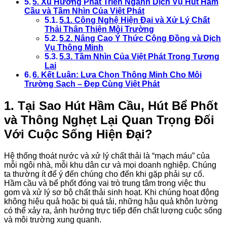
5. Xu Hướng Phát Triển Ngành Dịch Vụ Hút Hầm
Cầu và Tầm Nhìn Của Việt Phát
5.1. Công Nghệ Hiện Đại và Xử Lý Chất
Thải Thân Thiện Môi Trường
5.2. Nâng Cao Ý Thức Cộng Đồng và Dịch
Vụ Thông Minh
5.3. Tầm Nhìn Của Việt Phát Trong Tương
Lai
6. Kết Luận: Lựa Chọn Thông Minh Cho Môi
Trường Sạch – Đẹp Cùng Việt Phát
1. Tại Sao Hút Hầm Cầu, Hút Bể Phốt
và Thông Nghẹt Lại Quan Trọng Đối
Với Cuộc Sống Hiện Đại?
Hệ thống thoát nước và xử lý chất thải là “mạch máu” của
mỗi ngôi nhà, mỗi khu dân cư và mọi doanh nghiệp. Chúng
ta thường ít để ý đến chúng cho đến khi gặp phải sự cố.
Hầm cầu và bể phốt đóng vai trò trung tâm trong việc thu
gom và xử lý sơ bộ chất thải sinh hoạt. Khi chúng hoạt động
không hiệu quả hoặc bị quá tải, những hậu quả khôn lường
có thể xảy ra, ảnh hưởng trực tiếp đến chất lượng cuộc sống
và môi trường xung quanh.