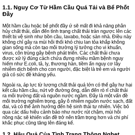
1.1. Nguy Cơ Từ Hầm Cầu Quá Tải và Bể Phốt
Đầy
Một hầm cầu hoặc bể phốt đầy ứ sẽ mất đi khả năng phân
hủy chất thải, dẫn đến tình trạng chất thải tràn ngược lên các
thiết bị vệ sinh như bồn cầu, lavabo, hoặc sàn nhà. Điều này
không chỉ gây ra mùi hôi thối khó chịu lan tỏa khắp không
gian sống mà còn tạo môi trường lý tưởng cho vi khuẩn,
virus, côn trùng gây bệnh phát triển. Các chất thải chưa
được xử lý đúng cách chứa đựng nhiều mầm bệnh nguy
hiểm như E.coli, tả, lỵ, thương hàn, tiềm ẩn nguy cơ lây
nhiễm dịch bệnh cho con người, đặc biệt là trẻ em và người
già có sức đề kháng yếu.
Ngoài ra, áp lực từ lượng chất thải quá lớn có thể gây hư hại
kết cấu hầm cầu, nứt vỡ đường ống, dẫn đến rò rỉ chất thải
ra môi trường đất và nguồn nước ngầm. Đây là một vấn đề
môi trường nghiêm trọng, gây ô nhiễm nguồn nước sạch, đất
đai, và có thể ảnh hưởng đến hệ sinh thái tự nhiên. Việc bỏ
qua các dấu hiệu cảnh báo như nước rút chậm, mùi hôi
nồng nặc sẽ khiến vấn đề trở nên trầm trọng hơn và chi phí
khắc phục cũng tăng lên đáng kể.
1.2. Hậu Quả Của Tình Trạng Thông Nghẹt