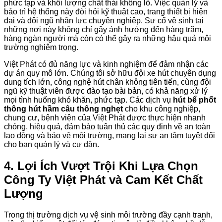
phức tạp và khối lượng chất thải khổng lồ. Việc quản lý và
bảo trì hệ thống này đòi hỏi kỹ thuật cao, trang thiết bị hiện
đại và đội ngũ nhân lực chuyên nghiệp. Sự cố vệ sinh tại
những nơi này không chỉ gây ảnh hưởng đến hàng trăm,
hàng ngàn người mà còn có thể gây ra những hậu quả môi
trường nghiêm trọng.
Việt Phát có đủ năng lực và kinh nghiệm để đảm nhận các
dự án quy mô lớn. Chúng tôi sở hữu đội xe hút chuyên dụng
dung tích lớn, công nghệ hút chân không tiên tiến, cùng đội
ngũ kỹ thuật viên được đào tạo bài bản, có khả năng xử lý
mọi tình huống khó khăn, phức tạp. Các dịch vụ
hút bể phốt
thông hút hầm câu thông nghẹt
cho khu công nghiệp,
chung cư, bệnh viện của Việt Phát được thực hiện nhanh
chóng, hiệu quả, đảm bảo tuân thủ các quy định về an toàn
lao động và bảo vệ môi trường, mang lại sự an tâm tuyệt đối
cho ban quản lý và cư dân.
4. Lợi Ích Vượt Trội Khi Lựa Chọn
Công Ty Việt Phát và Cam Kết Chất
Lượng
Trong thị trường dịch vụ vệ sinh môi trường đầy cạnh tranh,