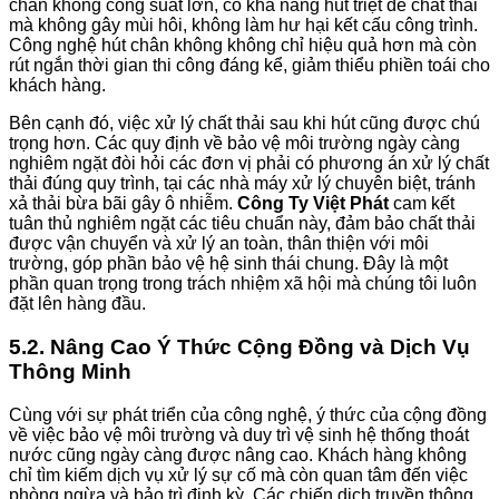
chân không công suất lớn, có khả năng hút triệt để chất thải
mà không gây mùi hôi, không làm hư hại kết cấu công trình.
Công nghệ hút chân không không chỉ hiệu quả hơn mà còn
rút ngắn thời gian thi công đáng kể, giảm thiểu phiền toái cho
khách hàng.
Bên cạnh đó, việc xử lý chất thải sau khi hút cũng được chú
trọng hơn. Các quy định về bảo vệ môi trường ngày càng
nghiêm ngặt đòi hỏi các đơn vị phải có phương án xử lý chất
thải đúng quy trình, tại các nhà máy xử lý chuyên biệt, tránh
xả thải bừa bãi gây ô nhiễm.
Công Ty Việt Phát
cam kết
tuân thủ nghiêm ngặt các tiêu chuẩn này, đảm bảo chất thải
được vận chuyển và xử lý an toàn, thân thiện với môi
trường, góp phần bảo vệ hệ sinh thái chung. Đây là một
phần quan trọng trong trách nhiệm xã hội mà chúng tôi luôn
đặt lên hàng đầu.
5.2. Nâng Cao Ý Thức Cộng Đồng và Dịch Vụ
Thông Minh
Cùng với sự phát triển của công nghệ, ý thức của cộng đồng
về việc bảo vệ môi trường và duy trì vệ sinh hệ thống thoát
nước cũng ngày càng được nâng cao. Khách hàng không
chỉ tìm kiếm dịch vụ xử lý sự cố mà còn quan tâm đến việc
phòng ngừa và bảo trì định kỳ. Các chiến dịch truyền thông,