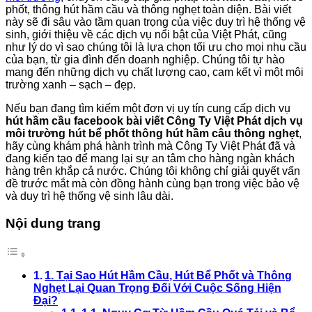
phốt, thông hút hầm cầu và thông nghẹt toàn diện. Bài viết
này sẽ đi sâu vào tầm quan trọng của việc duy trì hệ thống vệ
sinh, giới thiệu về các dịch vụ nổi bật của Việt Phát, cũng
như lý do vì sao chúng tôi là lựa chọn tối ưu cho mọi nhu cầu
của bạn, từ gia đình đến doanh nghiệp. Chúng tôi tự hào
mang đến những dịch vụ chất lượng cao, cam kết vì một môi
trường xanh – sạch – đẹp.
Nếu bạn đang tìm kiếm một đơn vị uy tín cung cấp dịch vụ
hút hầm cầu facebook bài viết Công Ty Việt Phát dịch vụ
môi trường hút bể phốt thông hút hầm câu thông nghẹt
,
hãy cùng khám phá hành trình mà Công Ty Việt Phát đã và
đang kiến tạo để mang lại sự an tâm cho hàng ngàn khách
hàng trên khắp cả nước. Chúng tôi không chỉ giải quyết vấn
đề trước mắt mà còn đồng hành cùng bạn trong việc bảo vệ
và duy trì hệ thống vệ sinh lâu dài.
Nội dung trang
1. Tại Sao Hút Hầm Cầu, Hút Bể Phốt và Thông
Nghẹt Lại Quan Trọng Đối Với Cuộc Sống Hiện
Đại?