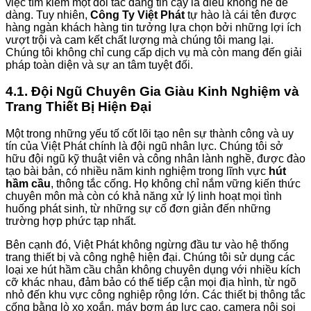
việc tìm kiếm một đối tác đáng tin cậy là điều không hề dễ
dàng. Tuy nhiên,
Công Ty Việt Phát
tự hào là cái tên được
hàng ngàn khách hàng tin tưởng lựa chọn bởi những lợi ích
vượt trội và cam kết chất lượng mà chúng tôi mang lại.
Chúng tôi không chỉ cung cấp dịch vụ mà còn mang đến giải
pháp toàn diện và sự an tâm tuyệt đối.
4.1. Đội Ngũ Chuyên Gia Giàu Kinh Nghiệm và
Trang Thiết Bị Hiện Đại
Một trong những yếu tố cốt lõi tạo nên sự thành công và uy
tín của Việt Phát chính là đội ngũ nhân lực. Chúng tôi sở
hữu đội ngũ kỹ thuật viên và công nhân lành nghề, được đào
tạo bài bản, có nhiều năm kinh nghiệm trong lĩnh vực
hút
hầm cầu
, thông tắc cống. Họ không chỉ nắm vững kiến thức
chuyên môn mà còn có khả năng xử lý linh hoạt mọi tình
huống phát sinh, từ những sự cố đơn giản đến những
trường hợp phức tạp nhất.
Bên cạnh đó, Việt Phát không ngừng đầu tư vào hệ thống
trang thiết bị và công nghệ hiện đại. Chúng tôi sử dụng các
loại xe hút hầm cầu chân không chuyên dụng với nhiều kích
cỡ khác nhau, đảm bảo có thể tiếp cận mọi địa hình, từ ngõ
nhỏ đến khu vực công nghiệp rộng lớn. Các thiết bị thông tắc
cống bằng lò xo xoắn, máy bơm áp lực cao, camera nội soi