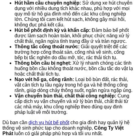
Hút hầm cầu chuyên nghiệp:
Sử dụng xe hút chuyên
dụng với nhiều dung tích khác nhau, phù hợp với mọi
quy mô từ hộ gia đình nhỏ đến các khu công nghiệp
lớn. Chúng tôi cam kết hút sạch, không gây mùi hôi,
không đục phá kết cấu.
Hút bể phốt định kỳ và khẩn cấp:
Đảm bảo bể phốt
được làm sạch hoàn toàn, khôi phục chức năng xử lý
chất thải, ngăn ngừa tình trạng đầy ứ và tràn ngược.
Thông tắc cống thoát nước:
Giải quyết triệt để các
trường hợp cống thoát sàn, cống nhà vệ sinh, cống
bếp bị tắc nghẽn do dầu mỡ, tóc, rác thải tích tụ.
Thông bồn cầu bị nghẹt:
Xử lý nhanh chóng các tình
huống bồn cầu không thoát nước, bồn cầu tắc do vật lạ
hoặc chất thải tích tụ.
Nạo vét hố ga, cống rãnh:
Loại bỏ bùn đất, rác thải,
vật cản tích tụ lâu ngày trong hố ga và hệ thống cống
rãnh, giúp dòng chảy thông suốt, ngăn ngừa ngập úng.
Vận chuyển bùn thải, chất thải công nghiệp:
Cung
cấp dịch vụ vận chuyển và xử lý bùn thải, chất thải từ
các nhà máy, khu công nghiệp theo đúng quy định
pháp luật về môi trường.
Dù bạn cần
dịch vụ hút bể phốt
cho gia đình hay quản lý hệ
thống vệ sinh phức tạp cho doanh nghiệp,
Công Ty Việt
Phát
luôn có giải pháp phù hợp và tối ưu nhất.