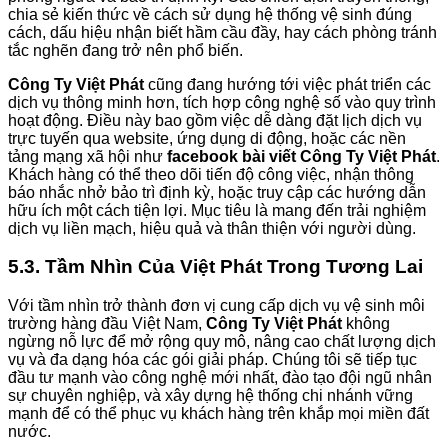
chia sẻ kiến thức về cách sử dụng hệ thống vệ sinh đúng
cách, dấu hiệu nhận biết hầm cầu đầy, hay cách phòng tránh
tắc nghẽn đang trở nên phổ biến.
Công Ty Việt Phát
cũng đang hướng tới việc phát triển các
dịch vụ thông minh hơn, tích hợp công nghệ số vào quy trình
hoạt động. Điều này bao gồm việc dễ dàng đặt lịch dịch vụ
trực tuyến qua website, ứng dụng di động, hoặc các nền
tảng mạng xã hội như
facebook bài viết Công Ty Việt Phát
.
Khách hàng có thể theo dõi tiến độ công việc, nhận thông
báo nhắc nhở bảo trì định kỳ, hoặc truy cập các hướng dẫn
hữu ích một cách tiện lợi. Mục tiêu là mang đến trải nghiệm
dịch vụ liền mạch, hiệu quả và thân thiện với người dùng.
5.3. Tầm Nhìn Của Việt Phát Trong Tương Lai
Với tầm nhìn trở thành đơn vị cung cấp dịch vụ vệ sinh môi
trường hàng đầu Việt Nam,
Công Ty Việt Phát
không
ngừng nỗ lực để mở rộng quy mô, nâng cao chất lượng dịch
vụ và đa dạng hóa các gói giải pháp. Chúng tôi sẽ tiếp tục
đầu tư mạnh vào công nghệ mới nhất, đào tạo đội ngũ nhân
sự chuyên nghiệp, và xây dựng hệ thống chi nhánh vững
mạnh để có thể phục vụ khách hàng trên khắp mọi miền đất
nước.