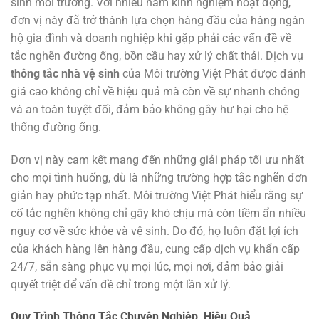
sinh môi trường. Với nhiều năm kinh nghiệm hoạt động,
đơn vị này đã trở thành lựa chọn hàng đầu của hàng ngàn
hộ gia đình và doanh nghiệp khi gặp phải các vấn đề về
tắc nghẽn đường ống, bồn cầu hay xử lý chất thải. Dịch vụ
thông tắc nhà vệ sinh
của Môi trường Việt Phát được đánh
giá cao không chỉ về hiệu quả mà còn về sự nhanh chóng
và an toàn tuyệt đối, đảm bảo không gây hư hại cho hệ
thống đường ống.
Đơn vị này cam kết mang đến những giải pháp tối ưu nhất
cho mọi tình huống, dù là những trường hợp tắc nghẽn đơn
giản hay phức tạp nhất. Môi trường Việt Phát hiểu rằng sự
cố tắc nghẽn không chỉ gây khó chịu mà còn tiềm ẩn nhiều
nguy cơ về sức khỏe và vệ sinh. Do đó, họ luôn đặt lợi ích
của khách hàng lên hàng đầu, cung cấp dịch vụ khẩn cấp
24/7, sẵn sàng phục vụ mọi lúc, mọi nơi, đảm bảo giải
quyết triệt để vấn đề chỉ trong một lần xử lý.
Quy Trình Thông Tắc Chuyên Nghiệp, Hiệu Quả