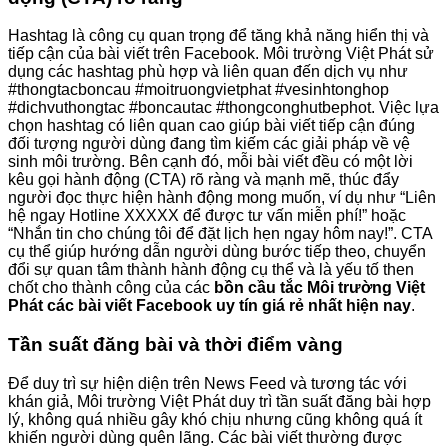
Hashtag là công cụ quan trọng để tăng khả năng hiển thị và
tiếp cận của bài viết trên Facebook. Môi trường Việt Phát sử
dụng các hashtag phù hợp và liên quan đến dịch vụ như
#thongtacboncau #moitruongvietphat #vesinhtonghop
#dichvuthongtac #boncautac #thongconghutbephot. Việc lựa
chọn hashtag có liên quan cao giúp bài viết tiếp cận đúng
đối tượng người dùng đang tìm kiếm các giải pháp về vệ
sinh môi trường. Bên cạnh đó, mỗi bài viết đều có một lời
kêu gọi hành động (CTA) rõ ràng và mạnh mẽ, thúc đẩy
người đọc thực hiện hành động mong muốn, ví dụ như “Liên
hệ ngay Hotline XXXXX để được tư vấn miễn phí!” hoặc
“Nhắn tin cho chúng tôi để đặt lịch hẹn ngay hôm nay!”. CTA
cụ thể giúp hướng dẫn người dùng bước tiếp theo, chuyển
đổi sự quan tâm thành hành động cụ thể và là yếu tố then
chốt cho thành công của các
bồn cầu tắc Môi trường Việt
Phát các bài viết Facebook uy tín giá rẻ nhất hiện nay
.
Tần suất đăng bài và thời điểm vàng
Để duy trì sự hiện diện trên News Feed và tương tác với
khán giả, Môi trường Việt Phát duy trì tần suất đăng bài hợp
lý, không quá nhiều gây khó chịu nhưng cũng không quá ít
khiến người dùng quên lãng. Các bài viết thường được