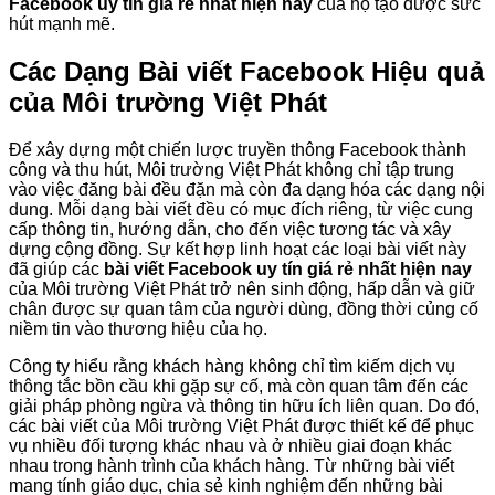
Facebook uy tín giá rẻ nhất hiện nay
của họ tạo được sức
hút mạnh mẽ.
Các Dạng Bài viết Facebook Hiệu quả
của Môi trường Việt Phát
Để xây dựng một chiến lược truyền thông Facebook thành
công và thu hút, Môi trường Việt Phát không chỉ tập trung
vào việc đăng bài đều đặn mà còn đa dạng hóa các dạng nội
dung. Mỗi dạng bài viết đều có mục đích riêng, từ việc cung
cấp thông tin, hướng dẫn, cho đến việc tương tác và xây
dựng cộng đồng. Sự kết hợp linh hoạt các loại bài viết này
đã giúp các
bài viết Facebook uy tín giá rẻ nhất hiện nay
của Môi trường Việt Phát trở nên sinh động, hấp dẫn và giữ
chân được sự quan tâm của người dùng, đồng thời củng cố
niềm tin vào thương hiệu của họ.
Công ty hiểu rằng khách hàng không chỉ tìm kiếm dịch vụ
thông tắc bồn cầu khi gặp sự cố, mà còn quan tâm đến các
giải pháp phòng ngừa và thông tin hữu ích liên quan. Do đó,
các bài viết của Môi trường Việt Phát được thiết kế để phục
vụ nhiều đối tượng khác nhau và ở nhiều giai đoạn khác
nhau trong hành trình của khách hàng. Từ những bài viết
mang tính giáo dục, chia sẻ kinh nghiệm đến những bài