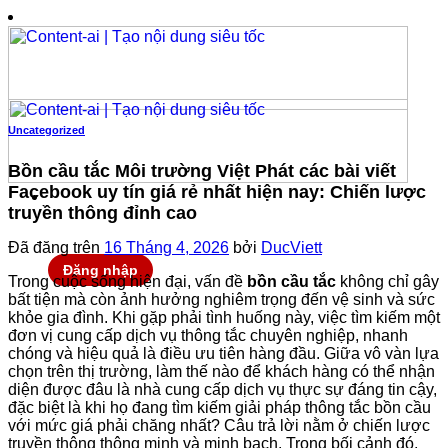
Chuyển
đến
nội
dung
Uncategorized
Bồn cầu tắc Môi trường Việt Phát các bài viết
Facebook uy tín giá rẻ nhất hiện nay: Chiến lược
truyền thông đỉnh cao
Đã đăng trên
16 Tháng 4, 2026
bởi
DucViett
Đăng nhập
Trong cuộc sống hiện đại, vấn đề
bồn cầu tắc
không chỉ gây
bất tiện mà còn ảnh hưởng nghiêm trọng đến vệ sinh và sức
khỏe gia đình. Khi gặp phải tình huống này, việc tìm kiếm một
đơn vị cung cấp dịch vụ thông tắc chuyên nghiệp, nhanh
chóng và hiệu quả là điều ưu tiên hàng đầu. Giữa vô vàn lựa
chọn trên thị trường, làm thế nào để khách hàng có thể nhận
diện được đâu là nhà cung cấp dịch vụ thực sự đáng tin cậy,
đặc biệt là khi họ đang tìm kiếm giải pháp thông tắc bồn cầu
với mức giá phải chăng nhất? Câu trả lời nằm ở chiến lược
truyền thông thông minh và minh bạch. Trong bối cảnh đó,