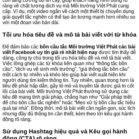
còn tăng cường độ tin cậy, giúp khách hàng hình dung rõ
ràng về chất lượng dịch vụ mà Môi trường Việt Phát cung
cấp. Ví dụ, một video ngắn về cách một thiết bị chuyên dụng
giải quyết tắc nghẽn có thể tạo ấn tượng mạnh hơn nhiều so
với một đoạn văn bản dài.
Tối ưu hóa tiêu đề và mô tả bài viết với từ khóa
Để đảm bảo các
bồn cầu tắc Môi trường Việt Phát các bài
viết Facebook uy tín giá rẻ nhất hiện nay
được tìm thấy dễ
dàng, công ty chú trọng tối ưu hóa tiêu đề và mô tả bài viết.
Việc lồng ghép các từ khóa liên quan như “thông tắc bồn
cầu”, “dịch vụ vệ sinh môi trường”, “giá thông tắc bồn cầu”
một cách tự nhiên và khéo léo giúp bài viết xuất hiện khi
người dùng tìm kiếm thông tin. Tuy nhiên, quan trọng hơn là
tiêu đề phải hấp dẫn, gây tò mò và truyền tải được giá trị cốt
lõi của bài viết. Môi trường Việt Phát thường sử dụng các
tiêu đề mang tính giải pháp, chẳng hạn như “Giải pháp triệt
để cho bồn cầu tắc nghẽn” hoặc “Mẹo xử lý bồn cầu tắc hiệu
quả tại nhà”. Đồng thời, mô tả bài viết cần ngắn gọn, súc tích
nhưng đầy đủ thông tin cần thiết, kèm theo lời kêu gọi hành
động rõ ràng.
Sử dụng Hashtag hiệu quả và Kêu gọi hành
động (CTA) rõ ràng