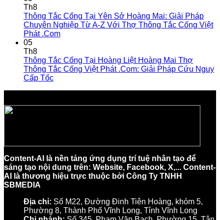
Th8
Thông Tắc Cống Tại Yên Sở Hoàng Mai: Giải Pháp
Chuyên Nghiệp Từ A-Z Với Thợ Thông Tắc Cống Việt
Phát .Com
05
Th8
Thông Tắc Cống Tại Hoàng Liệt Hoàng Mai Thợ
Thông Tắc Cống Việt Phát .Com: Giải Pháp Cứu Nguy
Cấp Tốc
Content-AI là nền tảng ứng dụng trí tuệ nhân tạo để
sáng tạo nội dung trên: Website, Facebook, X,... Content-
AI là thương hiệu trực thuộc bởi Công Ty TNHH
SBMEDIA
Địa chỉ:
Số M22, Đường Đinh Tiên Hoàng, khóm 5,
Phường 8, Thành Phố Vĩnh Long, Tỉnh Vĩnh Long
Chi nhánh:
Số 345, Phạm Văn Bạch, Phường 15, Tân