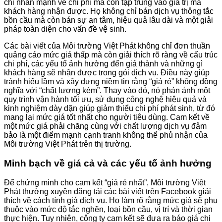
chỉ nhấn mạnh về chi phí mà còn tập trung vào giá trị mà
khách hàng nhận được. Họ không chỉ bán dịch vụ thông tắc
bồn cầu mà còn bán sự an tâm, hiệu quả lâu dài và một giải
pháp toàn diện cho vấn đề vệ sinh.
Các bài viết của Môi trường Việt Phát không chỉ đơn thuần
quảng cáo mức giá thấp mà còn giải thích rõ ràng về cấu trúc
chi phí, các yếu tố ảnh hưởng đến giá thành và những gì
khách hàng sẽ nhận được trong gói dịch vụ. Điều này giúp
tránh hiểu lầm và xây dựng niềm tin rằng “giá rẻ” không đồng
nghĩa với “chất lượng kém”. Thay vào đó, nó phản ánh một
quy trình vận hành tối ưu, sử dụng công nghệ hiệu quả và
kinh nghiệm dày dặn giúp giảm thiểu chi phí phát sinh, từ đó
mang lại mức giá tốt nhất cho người tiêu dùng. Cam kết về
một mức giá phải chăng cùng với chất lượng dịch vụ đảm
bảo là một điểm mạnh cạnh tranh không thể phủ nhận của
Môi trường Việt Phát trên thị trường.
Minh bạch về giá cả và các yếu tố ảnh hưởng
Để chứng minh cho cam kết “giá rẻ nhất”, Môi trường Việt
Phát thường xuyên đăng tải các bài viết trên Facebook giải
thích về cách tính giá dịch vụ. Họ làm rõ rằng mức giá sẽ phụ
thuộc vào mức độ tắc nghẽn, loại bồn cầu, vị trí và thời gian
thực hiện. Tuy nhiên, công ty cam kết sẽ đưa ra báo giá chi