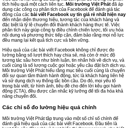
tích hiệu quả một cách liên tục.
Môi trường Việt Phát
đã áp
dụng các công cụ phân tích của Facebook để đánh giá tác
động của các
bài viết Facebook uy tín giá rẻ nhất hiện nay
đến nhận diện thương hiệu, tương tác của khách hàng và
đặc biệt là tỷ lệ chuyển đổi thành khách hàng thực tế. Việc
phân tích này giúp công ty điều chỉnh chiến lược, tối ưu hóa
nội dung và phương thức tiếp cận, đảm bảo rằng mọi nỗ lực
đều mang lại kết quả tích cực và bền vững.
Hiệu quả của các bài viết Facebook không chỉ được đo
lường bằng số lượt thích hay chia sẻ, mà còn ở mức độ
tương tác sâu hơn như bình luận, tin nhắn hỏi về dịch vụ, và
cuối cùng là số lượng cuộc gọi hoặc yêu cầu đặt lịch dịch vụ.
Môi trường Việt Phát hiểu rằng mục tiêu cuối cùng là chuyển
đổi sự quan tâm thành hành động, tức là khách hàng liên hệ
và sử dụng dịch vụ thông tắc bồn cầu. Do đó, mọi yếu tố
trong bài viết, từ hình ảnh, tiêu đề cho đến lời kêu gọi hành
động (CTA), đều được cân nhắc kỹ lưỡng để tối đa hóa khả
năng chuyển đổi.
Các chỉ số đo lường hiệu quả chính
Môi trường Việt Phát tập trung vào một số chỉ số chính để
đánh giá hiệu quả của các bài viết Facebook. Đầu tiên là