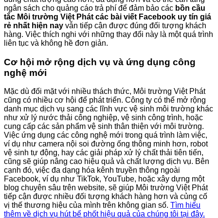
ngân sách cho quảng cáo trả phí để đảm bảo các
bồn cầu
tắc Môi trường Việt Phát các bài viết Facebook uy tín giá
rẻ nhất hiện nay
vẫn tiếp cận được đúng đối tượng khách
hàng. Việc thích nghi với những thay đổi này là một quá trình
liên tục và không hề đơn giản.
Cơ hội mở rộng dịch vụ và ứng dụng công
nghệ mới
Mặc dù đối mặt với nhiều thách thức, Môi trường Việt Phát
cũng có nhiều cơ hội để phát triển. Công ty có thể mở rộng
danh mục dịch vụ sang các lĩnh vực vệ sinh môi trường khác
như xử lý nước thải công nghiệp, vệ sinh công trình, hoặc
cung cấp các sản phẩm vệ sinh thân thiện với môi trường.
Việc ứng dụng các công nghệ mới trong quá trình làm việc,
ví dụ như camera nội soi đường ống thông minh hơn, robot
vệ sinh tự động, hay các giải pháp xử lý chất thải tiên tiến,
cũng sẽ giúp nâng cao hiệu quả và chất lượng dịch vụ. Bên
cạnh đó, việc đa dạng hóa kênh truyền thông ngoài
Facebook, ví dụ như TikTok, YouTube, hoặc xây dựng một
blog chuyên sâu trên website, sẽ giúp Môi trường Việt Phát
tiếp cận được nhiều đối tượng khách hàng hơn và củng cố
vị thế thương hiệu của mình trên không gian số.
Tìm hiểu
thêm về dịch vụ hút bể phốt hiệu quả của chúng tôi tại đây.