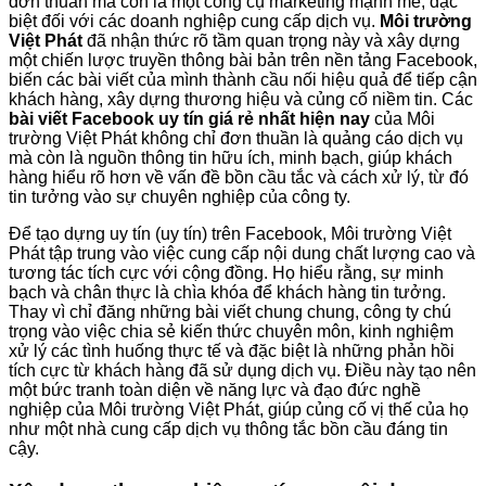
đơn thuần mà còn là một công cụ marketing mạnh mẽ, đặc
biệt đối với các doanh nghiệp cung cấp dịch vụ.
Môi trường
Việt Phát
đã nhận thức rõ tầm quan trọng này và xây dựng
một chiến lược truyền thông bài bản trên nền tảng Facebook,
biến các bài viết của mình thành cầu nối hiệu quả để tiếp cận
khách hàng, xây dựng thương hiệu và củng cố niềm tin. Các
bài viết Facebook uy tín giá rẻ nhất hiện nay
của Môi
trường Việt Phát không chỉ đơn thuần là quảng cáo dịch vụ
mà còn là nguồn thông tin hữu ích, minh bạch, giúp khách
hàng hiểu rõ hơn về vấn đề bồn cầu tắc và cách xử lý, từ đó
tin tưởng vào sự chuyên nghiệp của công ty.
Để tạo dựng uy tín (uy tín) trên Facebook, Môi trường Việt
Phát tập trung vào việc cung cấp nội dung chất lượng cao và
tương tác tích cực với cộng đồng. Họ hiểu rằng, sự minh
bạch và chân thực là chìa khóa để khách hàng tin tưởng.
Thay vì chỉ đăng những bài viết chung chung, công ty chú
trọng vào việc chia sẻ kiến thức chuyên môn, kinh nghiệm
xử lý các tình huống thực tế và đặc biệt là những phản hồi
tích cực từ khách hàng đã sử dụng dịch vụ. Điều này tạo nên
một bức tranh toàn diện về năng lực và đạo đức nghề
nghiệp của Môi trường Việt Phát, giúp củng cố vị thế của họ
như một nhà cung cấp dịch vụ thông tắc bồn cầu đáng tin
cậy.