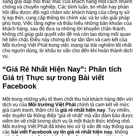
sàng giải đáp mọi thắc mắc của khách hàng một cách nhanh
chóng và chuyên nghiệp. Các bình luận, tin nhắn hay phản
hồi đều được đội ngũ chăm sóc khách hàng của công ty xử
lý kịp thời, cung cấp thông tin chính xác và tư vấn giải pháp
phù hợp. Việc lắng nghe và thấu hiểu những băn khoăn của
khách hàng, sau đó đưa ra những lời khuyên chân thành,
không chỉ giúp giải quyết vấn đề mà còn tạo dựng mối quan
hệ bền chặt. Điều này chứng tỏ sự tận tâm và cam kết của
Môi trường Việt Phát trong việc mang lại trải nghiệm tốt nhất
cho người dùng, từ khâu tư vấn cho đến khi hoàn thành dịch
vụ.
“Giá Rẻ Nhất Hiện Nay”: Phân tích
Giá trị Thực sự trong Bài viết
Facebook
Một trong những yếu tố then chốt thu hút khách hàng đến với
dịch vụ của
Môi trường Việt Phát
chính là cam kết về mức
giá cạnh tranh, thậm chí là
giá rẻ nhất hiện nay
. Tuy nhiên,
việc truyền tải thông điệp “giá rẻ nhất” mà vẫn đảm bảo được
niềm tin về chất lượng dịch vụ là một thách thức không nhỏ.
Môi trường Việt Phát đã khéo léo xử lý vấn đề này thông qua
các
bài viết Facebook uy tín giá rẻ nhất hiện nay
, không