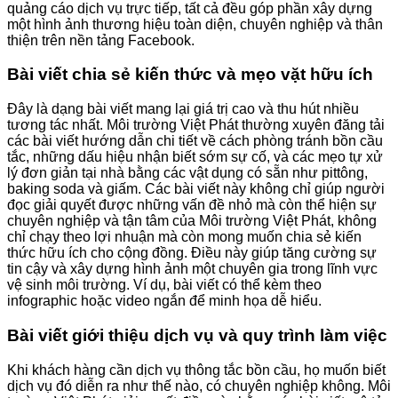
quảng cáo dịch vụ trực tiếp, tất cả đều góp phần xây dựng
một hình ảnh thương hiệu toàn diện, chuyên nghiệp và thân
thiện trên nền tảng Facebook.
Bài viết chia sẻ kiến thức và mẹo vặt hữu ích
Đây là dạng bài viết mang lại giá trị cao và thu hút nhiều
tương tác nhất. Môi trường Việt Phát thường xuyên đăng tải
các bài viết hướng dẫn chi tiết về cách phòng tránh bồn cầu
tắc, những dấu hiệu nhận biết sớm sự cố, và các mẹo tự xử
lý đơn giản tại nhà bằng các vật dụng có sẵn như pittông,
baking soda và giấm. Các bài viết này không chỉ giúp người
đọc giải quyết được những vấn đề nhỏ mà còn thể hiện sự
chuyên nghiệp và tận tâm của Môi trường Việt Phát, không
chỉ chạy theo lợi nhuận mà còn mong muốn chia sẻ kiến
thức hữu ích cho cộng đồng. Điều này giúp tăng cường sự
tin cậy và xây dựng hình ảnh một chuyên gia trong lĩnh vực
vệ sinh môi trường. Ví dụ, bài viết có thể kèm theo
infographic hoặc video ngắn để minh họa dễ hiểu.
Bài viết giới thiệu dịch vụ và quy trình làm việc
Khi khách hàng cần dịch vụ thông tắc bồn cầu, họ muốn biết
dịch vụ đó diễn ra như thế nào, có chuyên nghiệp không. Môi