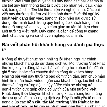
trường Việt Phát giải quyết điều này bằng các bài viết mô tả
chi tiết quy trình thông tắc: từ bước tiếp nhận yêu cầu, khảo
sát, báo giá, cho đến khi thực hiện và nghiệm thu. Các bài
viết này thường đi kèm với hình ảnh thực tế về đội ngũ kỹ
thuật viên đang làm việc, trang thiết bị hiện đại được sử
dụng. Sự minh bạch trong quy trình giúp khách hàng hình
dung rõ ràng về dịch vụ, tạo cảm giác an tâm khi lựa chọn
Môi trường Việt Phát. Đây cũng là cách để công ty khẳng
định chất lượng và sự chuyên nghiệp của mình.
Bài viết phản hồi khách hàng và đánh giá thực
tế
Không gì thuyết phục hơn những lời khen ngợi từ chính
những khách hàng đã sử dụng dịch vụ. Môi trường Việt Phát
thường xuyên đăng tải các bài viết tổng hợp phản hồi, đánh
giá 5 sao, hoặc câu chuyện thành công từ khách hàng.
Những bài viết này thường bao gồm trích dẫn, ảnh chụp màn
hình tin nhắn hoặc video ngắn của khách hàng, tạo tính chân
thực và tăng cường độ tin cậy. Việc chia sẻ những trải
nghiệm tích cực giúp củng cố uy tín của Môi trường Việt
Phát, đồng thời khuyến khích những khách hàng tiềm năng
đưa ra quyết định sử dụng dịch vụ. Đây là một yếu tố quan
trọng giúp các
bồn cầu tắc Môi trường Việt Phát các bài
viết Facebook uy tín giá rẻ nhất hiện nay
thực sự phát huy