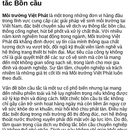
tắc Bồn cầu
Môi trường Việt Phát
là một trong những đơn vị hàng đầu
trong lĩnh vực cung cấp các giải pháp vệ sinh môi trường tại
Việt Nam, đặc biệt chuyên sâu về dịch vụ thông tắc bồn cầu,
thông cống nghẹt, hút bể phốt và xử lý chất thải. Với nhiều
năm kinh nghiệm hoạt động trong ngành, Môi trường Việt
Phát đã khẳng định được uy tín của mình thông qua chất
lượng dịch vụ vượt trội, đội ngũ kỹ thuật viên lành nghề và
hệ thống trang thiết bị hiện đại. Mục tiêu của công ty không
chỉ là giải quyết triệt để các sự cố vệ sinh mà còn là mang
đến một không gian sống sạch sẽ, trong lành cho mọi gia
đình và doanh nghiệp. Sự tận tâm, chuyên nghiệp và trách
nhiệm là những giá trị cốt lõi mà Môi trường Việt Phát luôn
theo đuổi.
Vấn đề bồn cầu tắc là một sự cố phổ biến nhưng lại mang
đến nhiều phiền toái và hệ lụy nghiêm trọng nếu không được
xử lý kịp thời và đúng cách. Một chiếc bồn cầu bị tắc không
chỉ gây cản trở sinh hoạt hàng ngày mà còn tiềm ẩn nguy cơ
về sức khỏe do vi khuẩn, mùi hôi khó chịu phát tán. Điều này
đặc biệt đúng trong môi trường đô thị đông đúc, nơi hệ thống
thoát nước thường xuyên phải đối mặt với áp lực lớn. Do đó,
tầm quan trọng của dịch vụ thông tắc bồn cầu chuyên nghiệp
là không thể phủ nhận. Dịch vụ này không chỉ giúp khôi phục