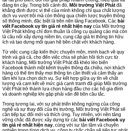
đáng tin cậy. Trong bối cảnh đó,
Môi trường Việt Phát
đã
khẳng định được vị thế của mình không chỉ qua chất lượng
dịch vụ vượt trội mà còn thông qua chiến lược truyền thông
số thông minh, đặc biệt là trên nền tảng Facebook. Các
bài
viết Facebook uy tín giá rẻ nhất hiện nay
của Môi trường
Việt Phát không chỉ đơn thuần là công cụ quảng cáo mà còn
là cầu nối xây dựng niềm tin, cung cấp giá trị thông tin hữu
ích và tạo dựng mối quan hệ bền chặt với khách hàng.
Từ việc cung cấp kiến thức chuyên môn, minh bạch về quy
trình và giá cả, cho đến việc chia sẻ phản hồi tích cực từ
khách hàng, Môi trường Việt Phát đã khéo léo biến
Facebook thành một kênh truyền thông đa chiều, nơi khách
hàng có thể tìm thấy mọi thông tin cần thiết và cảm thấy an
tâm khi lựa chọn dịch vụ. Sự kết hợp giữa uy tín về chất
lượng và cam kết về mức giá cạnh tranh đã giúp Môi trường
Việt Phát trở thành lựa chọn hàng đầu cho các hộ gia đình
và doanh nghiệp khi gặp phải vấn đề bồn cầu tắc.
Trong tương lai, với sự phát triển không ngừng của công
nghệ và sự thay đổi của thị trường, Môi trường Việt Phát sẽ
cần tiếp tục đổi mới và thích ứng. Tuy nhiên, với nền tảng
vững chắc đã được xây dựng từ các
bài viết Facebook uy
tín giá rẻ nhất hiện nay
, cùng với sự tận tâm và chuyên
nghiệp trong từng dịch vụ, công ty chắc chắn sẽ tiếp tục phát