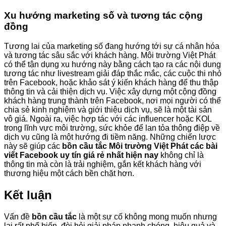
Xu hướng marketing số và tương tác cộng
đồng
Tương lai của marketing số đang hướng tới sự cá nhân hóa
và tương tác sâu sắc với khách hàng. Môi trường Việt Phát
có thể tận dụng xu hướng này bằng cách tạo ra các nội dung
tương tác như livestream giải đáp thắc mắc, các cuộc thi nhỏ
trên Facebook, hoặc khảo sát ý kiến khách hàng để thu thập
thông tin và cải thiện dịch vụ. Việc xây dựng một cộng đồng
khách hàng trung thành trên Facebook, nơi mọi người có thể
chia sẻ kinh nghiệm và giới thiệu dịch vụ, sẽ là một tài sản
vô giá. Ngoài ra, việc hợp tác với các influencer hoặc KOL
trong lĩnh vực môi trường, sức khỏe để lan tỏa thông điệp về
dịch vụ cũng là một hướng đi tiềm năng. Những chiến lược
này sẽ giúp các
bồn cầu tắc Môi trường Việt Phát các bài
viết Facebook uy tín giá rẻ nhất hiện nay
không chỉ là
thông tin mà còn là trải nghiệm, gắn kết khách hàng với
thương hiệu một cách bền chặt hơn.
Kết luận
Vấn đề
bồn cầu tắc
là một sự cố không mong muốn nhưng
lại rất phổ biến, đòi hỏi giải pháp nhanh chóng, hiệu quả và