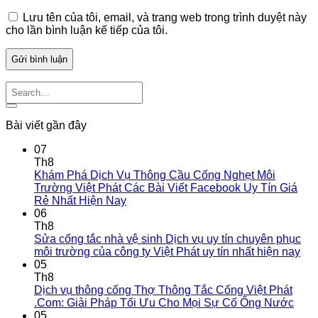
Lưu tên của tôi, email, và trang web trong trình duyệt này
cho lần bình luận kế tiếp của tôi.
Bài viết gần đây
07
Th8
Khám Phá Dịch Vụ Thông Cầu Cống Nghẹt Môi
Trường Việt Phát Các Bài Viết Facebook Uy Tín Giá
Rẻ Nhất Hiện Nay
06
Th8
Sửa cống tắc nhà vệ sinh Dịch vụ uy tín chuyên phục
môi trường của công ty Việt Phát uy tín nhất hiện nay
05
Th8
Dịch vụ thông cống Thợ Thông Tắc Cống Việt Phát
.Com: Giải Pháp Tối Ưu Cho Mọi Sự Cố Ống Nước
05