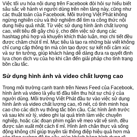
Việc tối ưu hóa nội dung trên Facebook đòi hỏi sự hiểu biết
sâu sắc về hành vi người dùng trên nền tảng này, cũng như
các thuật toán của Facebook. Môi trường Việt Phát không
ngừng nghiên cứu và thử nghiệm để tìm ra công thức nội
dung hiệu quả nhất. Từ việc sử dụng hình ảnh chất lượng
cao, viết tiêu đề gây chú ý, cho đến việc sử dụng các
hashtag phù hợp và khuyến khích thảo luận, mọi chi tiết đều
được chăm chút tỉ mỉ. Mục tiêu là tạo ra những bài viết không
chỉ cung cấp thông tin mà còn tạo được sự kết nối cảm xúc
và sự tin tưởng, giúp khách hàng dễ dàng đưa ra quyết định
lựa chọn dịch vụ của họ khi cần đến giải pháp cho tình trạng
bồn cầu tắc.
Sử dụng hình ảnh và video chất lượng cao
Trong môi trường cạnh tranh trên News Feed của Facebook,
hình ảnh và video là yếu tố đầu tiên thu hút sự chú ý của
người dùng. Môi trường Việt Phát đầu tư vào việc sử dụng
hình ảnh và video chất lượng cao, rõ nét, có tính minh họa
cao cho các dịch vụ thông tắc bồn cầu. Các hình ảnh trước
và sau khi xử lý, video ghi lại quá trình làm việc chuyên
nghiệp, hoặc các đoạn phim ngắn về mẹo vặt vệ sinh, đều
được sản xuất một cách tỉ mỉ. Hình ảnh chân thực và sống
động không chỉ giúp truyền tải thông điệp hiệu quả hơn mà