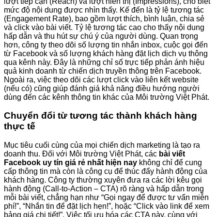
lượt tiếp cận (Reach) và lượt hiển thị (Impressions), cho biết
mức độ nội dung được nhìn thấy. Kế đến là tỷ lệ tương tác
(Engagement Rate), bao gồm lượt thích, bình luận, chia sẻ
và click vào bài viết. Tỷ lệ tương tác cao cho thấy nội dung
hấp dẫn và thu hút sự chú ý của người dùng. Quan trọng
hơn, công ty theo dõi số lượng tin nhắn inbox, cuộc gọi đến
từ Facebook và số lượng khách hàng đặt lịch dịch vụ thông
qua kênh này. Đây là những chỉ số trực tiếp phản ánh hiệu
quả kinh doanh từ chiến dịch truyền thông trên Facebook.
Ngoài ra, việc theo dõi các lượt click vào liên kết website
(nếu có) cũng giúp đánh giá khả năng điều hướng người
dùng đến các kênh thông tin khác của Môi trường Việt Phát.
Chuyển đổi từ tương tác thành khách hàng
thực tế
Mục tiêu cuối cùng của mọi chiến dịch marketing là tạo ra
doanh thu. Đối với Môi trường Việt Phát, các
bài viết
Facebook uy tín giá rẻ nhất hiện nay
không chỉ để cung
cấp thông tin mà còn là công cụ để thúc đẩy hành động của
khách hàng. Công ty thường xuyên đưa ra các lời kêu gọi
hành động (Call-to-Action – CTA) rõ ràng và hấp dẫn trong
mỗi bài viết, chẳng hạn như “Gọi ngay để được tư vấn miễn
phí!”, “Nhắn tin để đặt lịch hẹn!”, hoặc “Click vào link để xem
bảng giá chi tiết!”. Việc tối ưu hóa các CTA này, cùng với