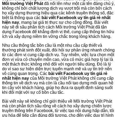
Môi trường Việt Phát
đã nổi lên như một cái tên đáng chú ý,
không chỉ bởi chất lượng dịch vụ vượt trội mà còn bởi cách
họ xây dựng thương hiệu qua các kênh truyền thông số, đặc
biệt là thông qua các
bài viết Facebook uy tín giá rẻ nhất
hiện nay
, mang lại giá trị thực sự cho cộng đồng. Bài viết
này sẽ đi sâu phân tích cách Môi trường Việt Phát đã tận
dụng Facebook để khẳng định vị thế, cung cấp thông tin hữu
ích và xây dựng niềm tin vững chắc trong lòng khách hàng.
Nhu cầu thông tắc bồn cầu là một nhu cầu cấp thiết và
thường phát sinh đột xuất, đòi hỏi sự phản ứng nhanh chóng
từ các đơn vị cung cấp dịch vụ. Tuy nhiên, việc lựa chọn một
đơn vị vừa có chuyên môn cao, vừa có mức giá hợp lý lại là
một thách thức không nhỏ đối với người tiêu dùng. Đó là lý
do vì sao sự hiện diện trực tuyến mạnh mẽ và uy tín trở nên
vô cùng quan trọng. Các
bài viết Facebook uy tín giá rẻ
nhất hiện nay
của Môi trường Việt Phát không chỉ cung cấp
thông tin về dịch vụ mà còn là cầu nối tạo dựng mối quan hệ
tin cậy với khách hàng, giúp họ đưa ra quyết định sáng suốt
khi đối mặt với sự cố bồn cầu tắc.
Bài viết này sẽ không chỉ giới thiệu về Môi trường Việt Phát
mà còn phân tích sâu rộng về cách họ xây dựng chiến lược
truyền thông trên Facebook, từ việc tạo nội dung hấp dẫn, tối
ưu hóa để tiếp cận đúng đối tượng, cho đến việc duy trì hình