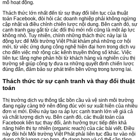
mô hoạt động.
Thách thức lớn nhất đến từ sự thay đổi liên tục của thuật
toán Facebook, đòi hỏi các doanh nghiệp phải không ngừng
cập nhật và điều chỉnh chiến lược nội dung. Bên cạnh đó, sự
cạnh tranh gay gắt từ các đối thủ mới nổi cũng là một áp lực
không nhỏ. Tuy nhiên, chính những thách thức này lại là
động lực để Môi trường Việt Phát khám phá những cơ hội
mới, từ việc ứng dụng công nghệ hiện đại hơn trong dịch vụ
cho đến việc mở rộng các kênh truyền thông số khác. Việc
liên tục lắng nghe phản hồi từ khách hàng và nghiên cứu thị
trường sẽ giúp công ty đưa ra những quyết định chiến lược
đúng đắn, đảm bảo sự phát triển bền vững trong tương lai.
Thách thức từ sự cạnh tranh và thay đổi thuật
toán
Thị trường dịch vụ thông tắc bồn cầu và vệ sinh môi trường
đang ngày càng trở nên đông đúc với sự xuất hiện của nhiều
đơn vị mới. Điều này tạo ra áp lực cạnh tranh lớn về giá cả
và chất lượng dịch vụ. Bên cạnh đó, các thuật toán của
Facebook liên tục thay đổi, ảnh hưởng trực tiếp đến khả
năng hiển thị tự nhiên (organic reach) của các bài viết. Điều
này đòi hỏi Môi trường Việt Phát phải liên tục đầu tư vào nội
dung chất lượng cao hơn, đa dạng hơn và có thể cần tăng