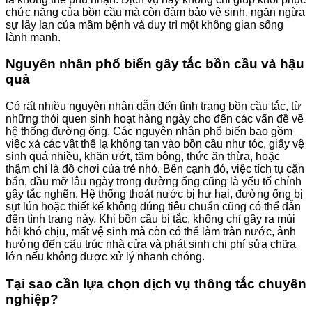
chức năng của bồn cầu mà còn đảm bảo vệ sinh, ngăn ngừa
sự lây lan của mầm bệnh và duy trì một không gian sống
lành mạnh.
Nguyên nhân phổ biến gây tắc bồn cầu và hậu
quả
Có rất nhiều nguyên nhân dẫn đến tình trạng bồn cầu tắc, từ
những thói quen sinh hoạt hàng ngày cho đến các vấn đề về
hệ thống đường ống. Các nguyên nhân phổ biến bao gồm
việc xả các vật thể lạ không tan vào bồn cầu như tóc, giấy vệ
sinh quá nhiều, khăn ướt, tăm bông, thức ăn thừa, hoặc
thậm chí là đồ chơi của trẻ nhỏ. Bên cạnh đó, việc tích tụ cặn
bẩn, dầu mỡ lâu ngày trong đường ống cũng là yếu tố chính
gây tắc nghẽn. Hệ thống thoát nước bị hư hại, đường ống bị
sụt lún hoặc thiết kế không đúng tiêu chuẩn cũng có thể dẫn
đến tình trạng này. Khi bồn cầu bị tắc, không chỉ gây ra mùi
hôi khó chịu, mất vệ sinh mà còn có thể làm tràn nước, ảnh
hưởng đến cấu trúc nhà cửa và phát sinh chi phí sửa chữa
lớn nếu không được xử lý nhanh chóng.
Tại sao cần lựa chọn dịch vụ thông tắc chuyên
nghiệp?