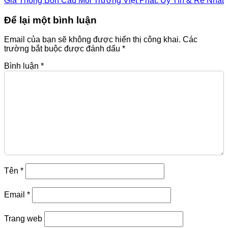
Giá Thông Bồn Cầu Môi Trường Việt Phát: Uy Tín & Rẻ Nhất
Để lại một bình luận
Email của bạn sẽ không được hiển thị công khai.
Các
trường bắt buộc được đánh dấu
*
Bình luận
*
Tên
*
Email
*
Trang web