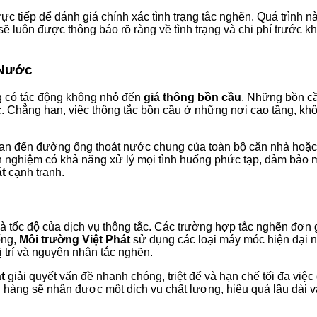
rực tiếp để đánh giá chính xác tình trạng tắc nghẽn. Quá trình 
 luôn được thông báo rõ ràng về tình trạng và chi phí trước k
 Nước
ũng có tác động không nhỏ đến
giá thông bồn cầu
. Những bồn cầ
ác. Chẳng hạn, việc thông tắc bồn cầu ở những nơi cao tầng, kh
an đến đường ống thoát nước chung của toàn bộ căn nhà hoặc t
nh nghiệm có khả năng xử lý mọi tình huống phức tạp, đảm bảo m
át
cạnh tranh.
ả và tốc độ của dịch vụ thông tắc. Các trường hợp tắc nghẽn đơn
ống,
Môi trường Việt Phát
sử dụng các loại máy móc hiện đại n
 trí và nguyên nhân tắc nghẽn.
t
giải quyết vấn đề nhanh chóng, triệt để và hạn chế tối đa việc
ch hàng sẽ nhận được một dịch vụ chất lượng, hiệu quả lâu dài 