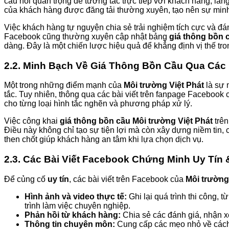
cầu nối quan trọng để tương tác trực tiếp với khách hàng, lắng
của khách hàng được đăng tải thường xuyên, tạo nên sự minh 
Việc khách hàng tự nguyện chia sẻ trải nghiệm tích cực và đá
Facebook cũng thường xuyên cập nhật bảng
giá thông bồn 
dàng. Đây là một chiến lược hiệu quả để khẳng định vị thế tro
2.2. Minh Bạch Về
Giá Thông Bồn Cầu
Qua Các 
Một trong những điểm mạnh của
Môi trường Việt Phát
là sự 
tắc. Tuy nhiên, thông qua các bài viết trên fanpage Facebook 
cho từng loại hình tắc nghẽn và phương pháp xử lý.
Việc công khai
giá thông bồn cầu Môi trường Việt Phát
trên
Điều này không chỉ tạo sự tiện lợi mà còn xây dựng niềm tin,
then chốt giúp khách hàng an tâm khi lựa chọn dịch vụ.
2.3. Các Bài Viết Facebook Chứng Minh
Uy Tín
&
Để củng cố
uy tín
, các bài viết trên Facebook của
Môi trường
Hình ảnh và video thực tế:
Ghi lại quá trình thi công, 
trình làm việc chuyên nghiệp.
Phản hồi từ khách hàng:
Chia sẻ các đánh giá, nhận x
Thông tin chuyên môn:
Cung cấp các mẹo nhỏ về cách 