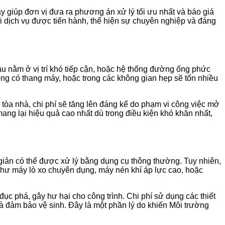
này giúp đơn vị đưa ra phương án xử lý tối ưu nhất và báo giá
hi dịch vụ được tiến hành, thể hiện sự chuyên nghiệp và đáng
u nằm ở vị trí khó tiếp cận, hoặc hệ thống đường ống phức
ông có thang máy, hoặc trong các không gian hẹp sẽ tốn nhiều
òa nhà, chi phí sẽ tăng lên đáng kể do phạm vi công việc mở
ang lại hiệu quả cao nhất dù trong điều kiện khó khăn nhất,
 giản có thể được xử lý bằng dụng cụ thông thường. Tuy nhiên,
hư máy lò xo chuyên dụng, máy nén khí áp lực cao, hoặc
 đục phá, gây hư hại cho công trình. Chi phí sử dụng các thiết
và đảm bảo vệ sinh. Đây là một phần lý do khiến Môi trường