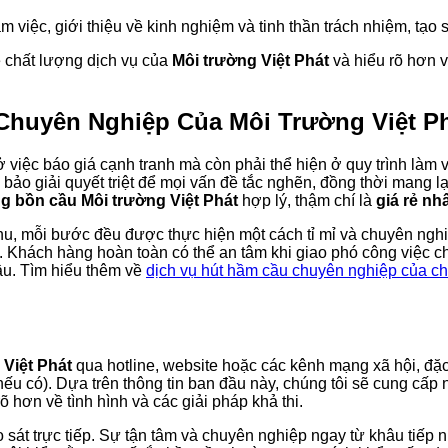
 việc, giới thiệu về kinh nghiệm và tinh thần trách nhiệm, tạo 
ề chất lượng dịch vụ của
Môi trường Việt Phát
và hiểu rõ hơn v
 Chuyên Nghiệp Của
Môi Trường Việt P
 việc báo giá cạnh tranh mà còn phải thể hiện ở quy trình làm 
ảo giải quyết triệt để mọi vấn đề tắc nghẽn, đồng thời mang lại
ng bồn cầu Môi trường Việt Phát
hợp lý, thậm chí là
giá rẻ nh
u, mỗi bước đều được thực hiện một cách tỉ mỉ và chuyên nghiệp
n. Khách hàng hoàn toàn có thể an tâm khi giao phó công việc 
ầu. Tìm hiểu thêm về
dịch vụ hút hầm cầu chuyên nghiệp của ch
 Việt Phát
qua hotline, website hoặc các kênh mạng xã hội, đặc 
 (nếu có). Dựa trên thông tin ban đầu này, chúng tôi sẽ cung cấ
õ hơn về tình hình và các giải pháp khả thi.
 sát trực tiếp. Sự tận tâm và chuyên nghiệp ngay từ khâu tiếp 