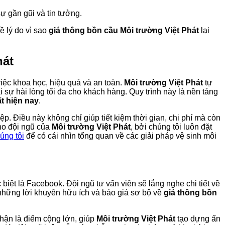
sự gần gũi và tin tưởng.
ề lý do vì sao
giá thông bồn cầu Môi trường Việt Phát
lại
hát
việc khoa học, hiệu quả và an toàn.
Môi trường Việt Phát
tự
 sự hài lòng tối đa cho khách hàng. Quy trình này là nền tảng
ất hiện nay
.
. Điều này không chỉ giúp tiết kiệm thời gian, chi phí mà còn
cho đội ngũ của
Môi trường Việt Phát
, bởi chúng tôi luôn đặt
úng tôi
để có cái nhìn tổng quan về các giải pháp vệ sinh môi
biệt là Facebook. Đội ngũ tư vấn viên sẽ lắng nghe chi tiết về
p những lời khuyên hữu ích và báo giá sơ bộ về
giá thông bồn
nhận là điểm cộng lớn, giúp
Môi trường Việt Phát
tạo dựng ấn