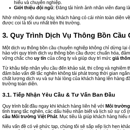
hiểu và chuyên nghiệp.
Giới thiệu đội ngũ:
Đăng tải hình ảnh nhân viên đang làm
Nhờ những nội dung này, khách hàng có cái nhìn toàn diện v
được coi là tối ưu nhất trên thị trường.
3. Quy Trình Dịch Vụ Thông Bồn Cầu
Một dịch vụ thông bồn cầu chuyên nghiệp không chỉ dừng lại ở
hào với quy trình dịch vụ thông bồn cầu được chuẩn hóa, đảm b
vững chắc cho
uy tín
của công ty và giúp duy trì mức
giá thô
Từ khâu tiếp nhận yêu cầu đến khảo sát, thi công và nghiệm th
đảm bảo vấn đề tắc nghẽn không tái phát trong thời gian ngắ
chất lượng dịch vụ và sự hài lòng của khách hàng lên hàng đ
trường toàn diện.
3.1. Tiếp Nhận Yêu Cầu & Tư Vấn Ban Đầu
Quy trình bắt đầu ngay khi khách hàng liên hệ với
Môi trường
tình trạng tắc nghẽn, các dấu hiệu nhận biết và lịch sử sự cố
cầu Môi trường Việt Phát
. Mục tiêu là giúp khách hàng hiểu r
Nếu vấn đề có vẻ phức tạp, chúng tôi sẽ sắp xếp lịch hẹn khảo