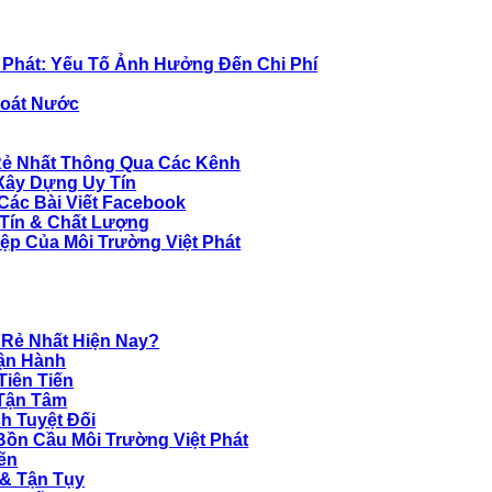
t Phát: Yếu Tố Ảnh Hưởng Đến Chi Phí
hoát Nước
 Rẻ Nhất Thông Qua Các Kênh
Xây Dựng Uy Tín
Các Bài Viết Facebook
 Tín & Chất Lượng
ệp Của Môi Trường Việt Phát
á Rẻ Nhất Hiện Nay?
Vận Hành
Tiên Tiến
 Tận Tâm
h Tuyệt Đối
 Bồn Cầu Môi Trường Việt Phát
hẽn
 & Tận Tụy