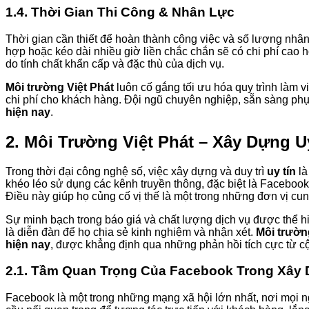
1.4. Thời Gian Thi Công & Nhân Lực
Thời gian cần thiết để hoàn thành công việc và số lượng nhâ
hợp hoặc kéo dài nhiều giờ liền chắc chắn sẽ có chi phí cao h
do tính chất khẩn cấp và đặc thù của dịch vụ.
Môi trường Việt Phát
luôn cố gắng tối ưu hóa quy trình làm 
chi phí cho khách hàng. Đội ngũ chuyên nghiệp, sẵn sàng phục
hiện nay
.
2.
Môi Trường Việt Phát
– Xây Dựng Uy
Trong thời đại công nghệ số, việc xây dựng và duy trì
uy tín
là
khéo léo sử dụng các kênh truyền thông, đặc biệt là Faceboo
Điều này giúp họ củng cố vị thế là một trong những đơn vị cu
Sự minh bạch trong báo giá và chất lượng dịch vụ được thể hi
là diễn đàn để họ chia sẻ kinh nghiệm và nhận xét.
Môi trườn
hiện nay
, được khẳng định qua những phản hồi tích cực từ c
2.1. Tầm Quan Trọng Của Facebook Trong Xây 
Facebook là một trong những mạng xã hội lớn nhất, nơi mọi ng