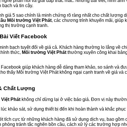
 nghe phản hồi và giải đáp thắc mắc. Những bài viết, hình ảnh v
bạch và tin cậy.
nh giá 5 sao chính là minh chứng rõ ràng nhất cho chất lượng d
cầu Môi trường Việt Phát
, các chương trình khuyến mãi, giúp
ng thị trường cạnh tranh.
Bài Viết Facebook
minh bạch tuyệt đối về giá cả. Khách hàng thường lo lắng về chi
chính thức,
Môi trường Việt Phát
thường xuyên công khai bảng g
 Facebook giúp khách hàng dễ dàng tham khảo, so sánh và đưa 
 cho thấy Môi trường Việt Phát không ngại cạnh tranh về giá và
 Chất Lượng
 Việt Phát
không chỉ dừng lại ở việc báo giá. Đơn vị này thườ
từ lúc khảo sát, sử dụng thiết bị đến khi hoàn thành và khắc ph
ét tích cực từ những khách hàng đã sử dụng dịch vụ, bao gồm c
phòng tránh tắc nghẽn bồn cầu, cách xử lý các trường hợp nhẹ