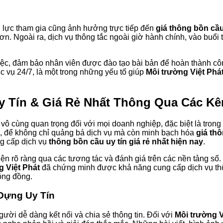
n lực tham gia cũng ảnh hưởng trực tiếp đến
giá thông bồn cầ
ơn. Ngoài ra, dịch vụ thông tắc ngoài giờ hành chính, vào buổi
việc, đảm bảo nhân viên được đào tạo bài bản để hoàn thành côn
 vụ 24/7, là một trong những yếu tố giúp
Môi trường Việt Phá
 Tín & Giá Rẻ Nhất Thông Qua Các K
 vô cùng quan trọng đối với mọi doanh nghiệp, đặc biệt là trong
k, để không chỉ quảng bá dịch vụ mà còn minh bạch hóa
giá th
ng cấp dịch vụ
thông bồn cầu uy tín giá rẻ nhất hiện nay
.
ện rõ ràng qua các tương tác và đánh giá trên các nền tảng số.
g Việt Phát
đã chứng minh được khả năng cung cấp dịch vụ th
ộng đồng.
Dựng Uy Tín
ười dễ dàng kết nối và chia sẻ thông tin. Đối với
Môi trường V