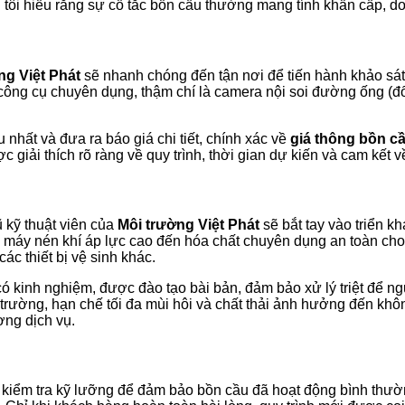
tôi hiểu rằng sự cố tắc bồn cầu thường mang tính khẩn cấp, do 
ng Việt Phát
sẽ nhanh chóng đến tận nơi để tiến hành khảo sá
công cụ chuyên dụng, thậm chí là camera nội soi đường ống (đố
 nhất và đưa ra báo giá chi tiết, chính xác về
giá thông bồn cầ
 giải thích rõ ràng về quy trình, thời gian dự kiến và cam kết 
 kỹ thuật viên của
Môi trường Việt Phát
sẽ bắt tay vào triển kh
p, máy nén khí áp lực cao đến hóa chất chuyên dụng an toàn ch
c thiết bị vệ sinh khác.
 kinh nghiệm, được đào tạo bài bản, đảm bảo xử lý triệt để ngu
i trường, hạn chế tối đa mùi hôi và chất thải ảnh hưởng đến khô
ợng dịch vụ.
hành kiểm tra kỹ lưỡng để đảm bảo bồn cầu đã hoạt động bình th