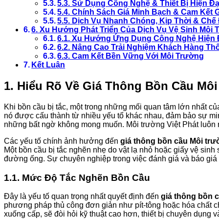
5.3. Sử Dụng Công Nghệ & Thiết Bị Hiện Đạ
5.4. Chính Sách Giá Minh Bạch & Cam Kết 
5.5. Dịch Vụ Nhanh Chóng, Kịp Thời & Ch
6. Xu Hướng Phát Triển Của Dịch Vụ Vệ Sinh Môi 
6.1. Xu Hướng Ứng Dụng Công Nghệ Hiện 
6.2. Nâng Cao Trải Nghiệm Khách Hàng T
6.3. Cam Kết Bền Vững Với Môi Trường
Kết Luận
1. Hiểu Rõ Về
Giá Thông Bồn Cầu Môi 
Khi bồn cầu bị tắc, một trong những mối quan tâm lớn nhất của
nó được cấu thành từ nhiều yếu tố khác nhau, đảm bảo sự min
những bất ngờ không mong muốn. Môi trường Việt Phát luôn 
Các yếu tố chính ảnh hưởng đến
giá thông bồn cầu Môi trư
Một bồn cầu bị tắc nghẽn nhẹ do vật lạ nhỏ hoặc giấy vệ sinh s
đường ống. Sự chuyên nghiệp trong việc đánh giá và báo giá
1.1. Mức Độ Tắc Nghẽn Bồn Cầu
Đây là yếu tố quan trọng nhất quyết định đến
giá thông bồn 
phương pháp thủ công đơn giản như pít-tông hoặc hóa chất c
xuống cấp, sẽ đòi hỏi kỹ thuật cao hơn, thiết bị chuyên dụng v