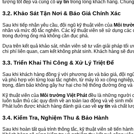
tượng tốt đẹp và củng cố
uy tín
trong lòng khách hàng. Chúng 
3.2. Khảo Sát Tận Nơi & Báo Giá Chính Xác
Sau khi tiếp nhận yêu cầu, đội ngũ kỹ thuật viên của
Môi trườ
nhân và mức độ tắc nghẽn. Các kỹ thuật viên sẽ sử dụng các 
trong đường ống mà không cần đục phá.
Dựa trên kết quả khảo sát, nhân viên sẽ tư vấn giải pháp tối ưu
chi phí liên quan, cam kết không phát sinh. Khách hàng sẽ được
3.3. Triển Khai Thi Công & Xử Lý Triệt Để
Sau khi khách hàng đồng ý với phương án và báo giá, đội ngũ
và phù hợp với từng loại tắc nghẽn, từ máy lò xo công nghiệ
trọng, đảm bảo không gây hư hại cho hệ thống đường ống và cá
Kỹ thuật viên của
Môi trường Việt Phát
đều là những người có
luôn tuân thủ các quy định về an toàn lao động và vệ sinh mô
Phát luôn được khách hàng đánh giá cao về
uy tín
và chất lư
3.4. Kiểm Tra, Nghiệm Thu & Bảo Hành
Sau khi hoàn tất quá trình thông tắc, kỹ thuật viên sẽ tiến 