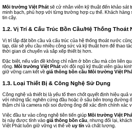
Môi trường Việt Phát
sẽ cử nhân viên kỹ thuật đến khảo sát t
minh bạch, phù hợp với từng trường hợp cụ thể. Khách hàng sẽ
tin cậy.
1.2. Vị Trí & Cấu Trúc Bồn Cầu/Hệ Thống Thoát
Vị trí lắp đặt bồn cầu và cấu trúc của hệ thống thoát nước c
tạp, dài sẽ yêu cầu nhiều công sức và kỹ thuật hơn để thao t
thời gian di chuyển và sắp xếp thiết bị hơn.
Đặc biệt, nếu vấn đề không chỉ nằm ở bồn cầu mà còn liên qu
rộng.
Môi trường Việt Phát
với đội ngũ kỹ thuật viên giàu ki
giữ vững cam kết về
giá thông bồn cầu Môi trường Việt Ph
1.3. Loại Thiết Bị & Công Nghệ Sử Dụng
Công nghệ và thiết bị là yếu tố then chốt quyết định hiệu qu
với những tắc nghẽn cứng đầu hoặc ở sâu bên trong đường 
thậm chí là camera nội soi đường ống để xác định chính xác vị
Việc đầu tư vào công nghệ tiên tiến giúp
Môi trường Việt Phá
bị này được tính vào
giá thông bồn cầu
, nhưng đổi lại, khá
Việt Phát luôn giữ vững vị thế về
uy tín
và chất lượng.