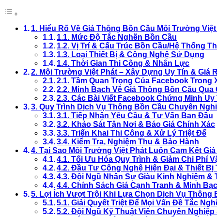
1. Hiểu Rõ Về Giá Thông Bồn Cầu Môi Trường Việ
1.1. Mức Độ Tắc Nghẽn Bồn Cầu
1.2. Vị Trí & Cấu Trúc Bồn Cầu/Hệ Thống T
1.3. Loại Thiết Bị & Công Nghệ Sử Dụng
1.4. Thời Gian Thi Công & Nhân Lực
2. Môi Trường Việt Phát – Xây Dựng Uy Tín & Giá
2.1. Tầm Quan Trọng Của Facebook Trong 
2.2. Minh Bạch Về Giá Thông Bồn Cầu Qua 
2.3. Các Bài Viết Facebook Chứng Minh Uy
3. Quy Trình Dịch Vụ Thông Bồn Cầu Chuyên Nghi
3.1. Tiếp Nhận Yêu Cầu & Tư Vấn Ban Đầu
3.2. Khảo Sát Tận Nơi & Báo Giá Chính Xác
3.3. Triển Khai Thi Công & Xử Lý Triệt Để
3.4. Kiểm Tra, Nghiệm Thu & Bảo Hành
4. Tại Sao Môi Trường Việt Phát Luôn Cam Kết Gi
4.1. Tối Ưu Hóa Quy Trình & Giảm Chi Phí 
4.2. Đầu Tư Công Nghệ Hiện Đại & Thiết Bị 
4.3. Đội Ngũ Nhân Sự Giàu Kinh Nghiệm &
4.4. Chính Sách Giá Cạnh Tranh & Minh Bạc
5. Lợi Ích Vượt Trội Khi Lựa Chọn Dịch Vụ Thông
5.1. Giải Quyết Triệt Để Mọi Vấn Đề Tắc Ng
5.2. Đội Ngũ Kỹ Thuật Viên Chuyên Nghiệp