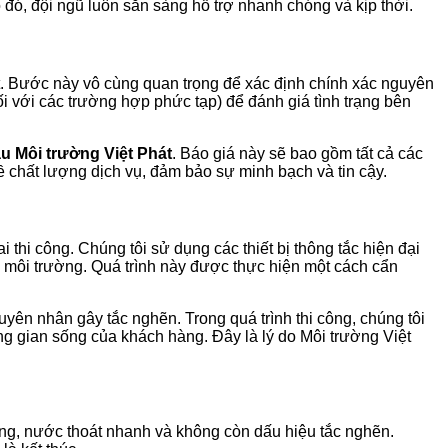
đó, đội ngũ luôn sẵn sàng hỗ trợ nhanh chóng và kịp thời.
t. Bước này vô cùng quan trọng để xác định chính xác nguyên
i với các trường hợp phức tạp) để đánh giá tình trạng bên
u Môi trường Việt Phát
. Báo giá này sẽ bao gồm tất cả các
về chất lượng dịch vụ, đảm bảo sự minh bạch và tin cậy.
ai thi công. Chúng tôi sử dụng các thiết bị thông tắc hiện đại
o môi trường. Quá trình này được thực hiện một cách cẩn
yên nhân gây tắc nghẽn. Trong quá trình thi công, chúng tôi
ng gian sống của khách hàng. Đây là lý do Môi trường Việt
ường, nước thoát nhanh và không còn dấu hiệu tắc nghẽn.