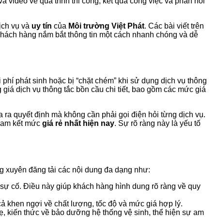
à video về quá trình thi công, kết quả công việc và phản hồi
ịch vụ và
uy tín
của
Môi trường Việt Phát
. Các bài viết trên
 khách hàng nắm bắt thông tin một cách nhanh chóng và dễ
 phí phát sinh hoặc bị “chặt chém” khi sử dụng dịch vụ thông
iá dịch vụ thông tắc bồn cầu chi tiết, bao gồm các mức giá
ra quyết định mà không cần phải gọi điện hỏi từng dịch vụ.
 cam kết mức
giá rẻ nhất hiện nay
. Sự rõ ràng này là yếu tố
ng xuyên đăng tải các nội dung đa dạng như:
ục sự cố. Điều này giúp khách hàng hình dung rõ ràng về quy
ả khen ngợi về chất lượng, tốc độ và mức giá hợp lý.
, kiến thức về bảo dưỡng hệ thống vệ sinh, thể hiện sự am