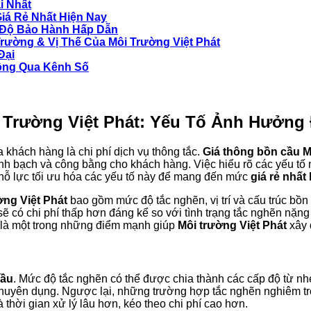
i Nhất
Giá Rẻ Nhất Hiện Nay
ế Độ Bảo Hành Hấp Dẫn
Trường & Vị Thế Của Môi Trường Việt Phát
Đại
hông Qua Kênh Số
Trường Việt Phát
: Yếu Tố Ảnh Hưởng 
 khách hàng là chi phí dịch vụ thông tắc.
Giá thông bồn cầu M
h bạch và công bằng cho khách hàng. Việc hiểu rõ các yếu tố 
nỗ lực tối ưu hóa các yếu tố này để mang đến mức
giá rẻ nhất
ờng Việt Phát
bao gồm mức độ tắc nghẽn, vị trí và cấu trúc bồn c
ẽ có chi phí thấp hơn đáng kể so với tình trạng tắc nghẽn nặng d
 là một trong những điểm mạnh giúp
Môi trường Việt Phát
xây
cầu
. Mức độ tắc nghẽn có thể được chia thành các cấp độ từ n
huyên dụng. Ngược lại, những trường hợp tắc nghẽn nghiêm trọ
à thời gian xử lý lâu hơn, kéo theo chi phí cao hơn.