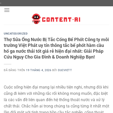
Chuyển
đến
nội
dung
UNCATEGORIZED
Thợ Sửa Ống Nước Bị Tắc Cống Bể Phốt Công ty môi
trường Việt Phát uy tín thông tắc bể phốt hầm cầu
hố ga nước thải tốt giá rẻ hiện đại nhất: Giải Pháp
Cứu Nguy Cho Gia Đình & Doanh Nghiệp Bạn!
ĐÃ ĐĂNG TRÊN
19 THÁNG 4, 2026
BỞI
DUCVIETT
Cuộc sống hiện đại mang lại nhiều tiện nghi, nhưng đôi khi
cũng đi kèm với những rắc rối không mong muốn, đặc biệt
là các vấn đề liên quan đến hệ thống thoát nước và xử lý
chất thải. Chắc hẳn ai trong chúng ta cũng từng ít nhất một
lần đối mặt với tình trạng bồn cầu tắc nghẽn, cống thoát