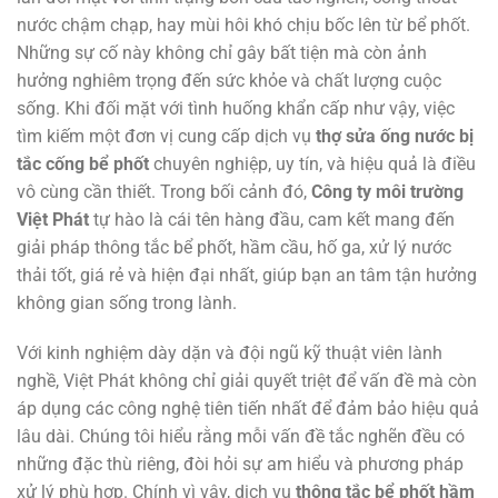
nước chậm chạp, hay mùi hôi khó chịu bốc lên từ bể phốt.
Những sự cố này không chỉ gây bất tiện mà còn ảnh
hưởng nghiêm trọng đến sức khỏe và chất lượng cuộc
sống. Khi đối mặt với tình huống khẩn cấp như vậy, việc
tìm kiếm một đơn vị cung cấp dịch vụ
thợ sửa ống nước bị
tắc cống bể phốt
chuyên nghiệp, uy tín, và hiệu quả là điều
vô cùng cần thiết. Trong bối cảnh đó,
Công ty môi trường
Việt Phát
tự hào là cái tên hàng đầu, cam kết mang đến
giải pháp thông tắc bể phốt, hầm cầu, hố ga, xử lý nước
thải tốt, giá rẻ và hiện đại nhất, giúp bạn an tâm tận hưởng
không gian sống trong lành.
Với kinh nghiệm dày dặn và đội ngũ kỹ thuật viên lành
nghề, Việt Phát không chỉ giải quyết triệt để vấn đề mà còn
áp dụng các công nghệ tiên tiến nhất để đảm bảo hiệu quả
lâu dài. Chúng tôi hiểu rằng mỗi vấn đề tắc nghẽn đều có
những đặc thù riêng, đòi hỏi sự am hiểu và phương pháp
xử lý phù hợp. Chính vì vậy, dịch vụ
thông tắc bể phốt hầm