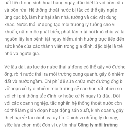
bất tiện trong sinh hoạt hàng ngày, đặc biệt là với bồn cầu
và bồn rửa. Hệ thống thoát nước bị tắc có thể gây ngập
úng cục bộ, làm hư hại sàn nhà, tường và các vật dụng
khác. Nước thải ứ đọng tạo môi trường lý tưởng cho vi
khuẩn, nấm mốc phát triển, phát tán mùi hôi khó chịu và là
nguồn lây lan bệnh tật nguy hiểm, ảnh hưởng trực tiếp đến
sức khỏe của các thành viên trong gia đình, đặc biệt là trẻ
nhỏ và người già.
Về lâu dài, áp lực do nước thải ứ đọng có thể gây vỡ đường
ống, rò rỉ nước thải ra môi trường xung quanh, gây ô nhiễm
đất và nước ngầm. Chi phí để sửa chữa một đường ống bị
vỡ hoặc xử lý ô nhiễm môi trường sẽ cao hơn rất nhiều so
với chi phí thông tắc định kỳ hoặc xử lý ngay từ đầu. Đối
với các doanh nghiệp, tắc nghẽn hệ thống thoát nước còn
có thể làm gián đoạn hoạt động sản xuất, kinh doanh, gây
thiệt hại về tài chính và uy tín. Chính vì những lý do này,
việc lựa chọn một đơn vị uy tín như
Công ty môi trường