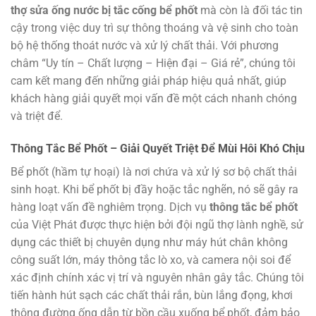
thợ sửa ống nước bị tắc cống bể phốt
mà còn là đối tác tin
cậy trong việc duy trì sự thông thoáng và vệ sinh cho toàn
bộ hệ thống thoát nước và xử lý chất thải. Với phương
châm “Uy tín – Chất lượng – Hiện đại – Giá rẻ”, chúng tôi
cam kết mang đến những giải pháp hiệu quả nhất, giúp
khách hàng giải quyết mọi vấn đề một cách nhanh chóng
và triệt để.
Thông Tắc Bể Phốt – Giải Quyết Triệt Để Mùi Hôi Khó Chịu
Bể phốt (hầm tự hoại) là nơi chứa và xử lý sơ bộ chất thải
sinh hoạt. Khi bể phốt bị đầy hoặc tắc nghẽn, nó sẽ gây ra
hàng loạt vấn đề nghiêm trọng. Dịch vụ
thông tắc bể phốt
của Việt Phát được thực hiện bởi đội ngũ thợ lành nghề, sử
dụng các thiết bị chuyên dụng như máy hút chân không
công suất lớn, máy thông tắc lò xo, và camera nội soi để
xác định chính xác vị trí và nguyên nhân gây tắc. Chúng tôi
tiến hành hút sạch các chất thải rắn, bùn lắng đọng, khơi
thông đường ống dẫn từ bồn cầu xuống bể phốt, đảm bảo