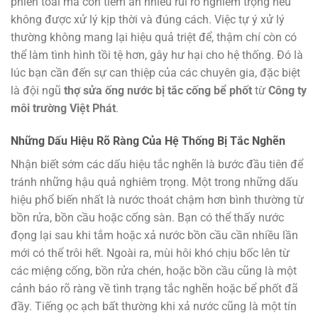
phiền toái mà còn tiềm ẩn nhiều rủi ro nghiêm trọng nếu
không được xử lý kịp thời và đúng cách. Việc tự ý xử lý
thường không mang lại hiệu quả triệt để, thậm chí còn có
thể làm tình hình tồi tệ hơn, gây hư hại cho hệ thống. Đó là
lúc bạn cần đến sự can thiệp của các chuyên gia, đặc biệt
là đội ngũ
thợ sửa ống nước bị tắc cống bể phốt
từ
Công ty
môi trường Việt Phát
.
Những Dấu Hiệu Rõ Ràng Của Hệ Thống Bị Tắc Nghẽn
Nhận biết sớm các dấu hiệu tắc nghẽn là bước đầu tiên để
tránh những hậu quả nghiêm trọng. Một trong những dấu
hiệu phổ biến nhất là nước thoát chậm hơn bình thường từ
bồn rửa, bồn cầu hoặc cống sàn. Bạn có thể thấy nước
đọng lại sau khi tắm hoặc xả nước bồn cầu cần nhiều lần
mới có thể trôi hết. Ngoài ra, mùi hôi khó chịu bốc lên từ
các miệng cống, bồn rửa chén, hoặc bồn cầu cũng là một
cảnh báo rõ ràng về tình trạng tắc nghẽn hoặc bể phốt đã
đầy. Tiếng ọc ạch bất thường khi xả nước cũng là một tín