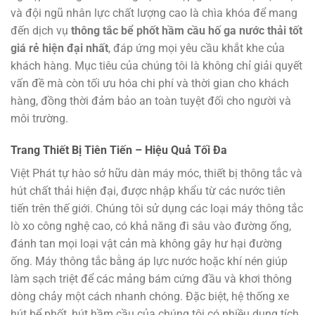
và đội ngũ nhân lực chất lượng cao là chìa khóa để mang
đến dịch vụ
thông tắc bể phốt hầm cầu hố ga nước thải tốt
giá rẻ hiện đại nhất
, đáp ứng mọi yêu cầu khắt khe của
khách hàng. Mục tiêu của chúng tôi là không chỉ giải quyết
vấn đề mà còn tối ưu hóa chi phí và thời gian cho khách
hàng, đồng thời đảm bảo an toàn tuyệt đối cho người và
môi trường.
Trang Thiết Bị Tiên Tiến – Hiệu Quả Tối Đa
Việt Phát tự hào sở hữu dàn máy móc, thiết bị thông tắc và
hút chất thải hiện đại, được nhập khẩu từ các nước tiên
tiến trên thế giới. Chúng tôi sử dụng các loại máy thông tắc
lò xo công nghệ cao, có khả năng đi sâu vào đường ống,
đánh tan mọi loại vật cản mà không gây hư hại đường
ống. Máy thông tắc bằng áp lực nước hoặc khí nén giúp
làm sạch triệt để các mảng bám cứng đầu và khơi thông
dòng chảy một cách nhanh chóng. Đặc biệt, hệ thống xe
hút bể phốt, hút hầm cầu của chúng tôi có nhiều dung tích