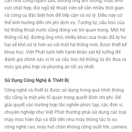
cận như cống ngầm sâu, đường ống âm tường, hoặc khu
vực chật hẹp, đội ngũ kỹ thuật viên sẽ cần nhiều thời gian
và công cụ đặc biệt hơn để tiếp cận và xử lý. Điều này có
thể ảnh hưởng đến chi phí dịch vụ. Tương tự, cấu trúc của
hệ thống thoát nước cũng đóng vai trò quan trọng. Một hệ
thống cũ kỹ, đường ống nhỏ, nhiều khúc cua hoặc đã bị hư
hại sẽ khó xử lý hơn so với một hệ thống mới, được thiết kế
khoa học. Việt Phát luôn tiến hành khảo sát kỹ lưỡng để
đánh giá chính xác vị trí và cấu trúc hệ thống, từ đó đưa ra
mức giá phù hợp và phương án tối ưu nhất.
Sử Dụng Công Nghệ & Thiết Bị
Công nghệ và thiết bị được sử dụng trong quá trình thông
tắc cũng là một yếu tố quan trọng quyết định chi phí. Để
giải quyết các trường hợp tắc nghẽn phức tạp, các đơn vị
chuyên nghiệp như Việt Phát thường phải sử dụng các loại
máy móc hiện đại và đắt tiền như máy thông tắc lò xo
công nghệ cao, máy hút chân không công suất lớn, camera