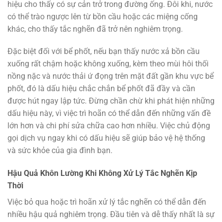
hiệu cho thấy có sự cản trở trong đường ống. Đôi khi, nước
có thể trào ngược lên từ bồn cầu hoặc các miệng cống
khác, cho thấy tắc nghẽn đã trở nên nghiêm trọng.
Đặc biệt đối với bể phốt, nếu bạn thấy nước xả bồn cầu
xuống rất chậm hoặc không xuống, kèm theo mùi hôi thối
nồng nặc và nước thải ứ đọng trên mặt đất gần khu vực bể
phốt, đó là dấu hiệu chắc chắn bể phốt đã đầy và cần
được hút ngay lập tức. Đừng chần chừ khi phát hiện những
dấu hiệu này, vì việc trì hoãn có thể dẫn đến những vấn đề
lớn hơn và chi phí sửa chữa cao hơn nhiều. Việc chủ động
gọi dịch vụ ngay khi có dấu hiệu sẽ giúp bảo vệ hệ thống
và sức khỏe của gia đình bạn.
Hậu Quả Khôn Lường Khi Không Xử Lý Tắc Nghẽn Kịp
Thời
Việc bỏ qua hoặc trì hoãn xử lý tắc nghẽn có thể dẫn đến
nhiều hậu quả nghiêm trọng. Đầu tiên và dễ thấy nhất là sự