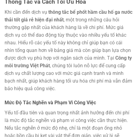
Thông Tắc và Cách Tối Ưu Hóa
Khi cần đến dịch vụ
thông tắc bể phốt hầm cầu hố ga nước
thải tốt giá rẻ hiện đại nhất
, một trong những câu hỏi
thường gặp nhất của khách hàng là về chi phí. Mức giá
dịch vụ có thể dao động tùy thuộc vào nhiều yếu tố khác
nhau. Hiểu rõ các yếu tố này không chỉ giúp bạn có cái
nhìn tổng quan hơn về bảng giá mà còn giúp bạn lựa chọn
được dịch vụ phù hợp với ngân sách của mình. Tại
Công ty
môi trường Việt Phát
, chúng tôi luôn nỗ lực để cung cấp
dịch vụ chất lượng cao với mức giá cạnh tranh và minh
bạch nhất, giúp khách hàng tối ưu hóa chi phí mà vẫn đảm
bảo hiệu quả công việc.
Mức Độ Tắc Nghẽn và Phạm Vi Công Việc
Yếu tố đầu tiên và quan trọng nhất ảnh hưởng đến chi phí
là mức độ tắc nghẽn và phạm vi công việc cần thực hiện.
Nếu tắc nghẽn ở mức độ nhẹ, chỉ là một đoạn ống nhỏ
hoặc bồn cầu bị kẹt vài vật thể đơn giản, việc xử lý sẽ