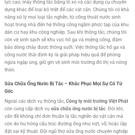
lực cao, máy thông tắc bằng lò xo và các dụng cụ chuyên
dụng khác để loại bỏ triệt để các vật cản. Chúng tôi có khả
năng xử lý mọi loại tắc nghẽn, từ cống thoát nước sinh
hoạt trong nhà đến hệ thống cống ngầm phức tạp của khu
dân cư hay khu công nghiệp. Sau khi thông tắc, chúng tôi
còn vệ sinh sạch sẽ khu vực hố ga và miệng cống, đảm
bảo dòng chảy được thông suốt. Việc thông tắc hố ga và
cống nước thải định kỳ là giải pháp hiệu quả để phòng
ngừa ngập úng, giữ gìn vệ sinh môi trường đô thị và nông
thôn.
Sửa Chữa Ống Nước Bị Tắc – Khắc Phục Mọi Sự Cố Từ
Gốc
Ngoài các dịch vụ thông tắc,
Công ty môi trường Việt Phát
còn cung cấp dịch vụ
sửa chữa ống nước bị tắc
. Đôi khi,
vấn đề không chỉ đơn thuần là tắc nghẽn do vật cản mà
còn do hư hỏng cấu trúc đường ống như nứt, vỡ, hoặc lắp
đặt sai kỹ thuật. Đội ngũ thợ sửa ống nước chuyên nghiệp