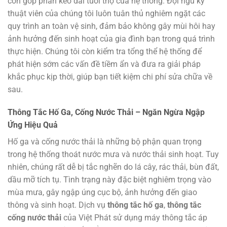
còn góp phần kéo dài tuổi thọ của hệ thống. Đội ngũ kỹ
thuật viên của chúng tôi luôn tuân thủ nghiêm ngặt các
quy trình an toàn vệ sinh, đảm bảo không gây mùi hôi hay
ảnh hưởng đến sinh hoạt của gia đình bạn trong quá trình
thực hiện. Chúng tôi còn kiểm tra tổng thể hệ thống để
phát hiện sớm các vấn đề tiềm ẩn và đưa ra giải pháp
khắc phục kịp thời, giúp bạn tiết kiệm chi phí sửa chữa về
sau.
Thông Tắc Hố Ga, Cống Nước Thải – Ngăn Ngừa Ngập
Ứng Hiệu Quả
Hố ga và cống nước thải là những bộ phận quan trọng
trong hệ thống thoát nước mưa và nước thải sinh hoạt. Tuy
nhiên, chúng rất dễ bị tắc nghẽn do lá cây, rác thải, bùn đất,
dầu mỡ tích tụ. Tình trạng này đặc biệt nghiêm trọng vào
mùa mưa, gây ngập úng cục bộ, ảnh hưởng đến giao
thông và sinh hoạt. Dịch vụ
thông tắc hố ga
,
thông tắc
cống nước thải
của Việt Phát sử dụng máy thông tắc áp