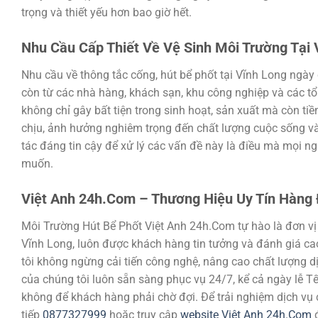
trọng và thiết yếu hơn bao giờ hết.
Nhu Cầu Cấp Thiết Về Vệ Sinh Môi Trường Tại 
Nhu cầu về thông tắc cống, hút bể phốt tại Vĩnh Long ngày
còn từ các nhà hàng, khách sạn, khu công nghiệp và các tổ
không chỉ gây bất tiện trong sinh hoạt, sản xuất mà còn t
chịu, ảnh hưởng nghiêm trọng đến chất lượng cuộc sống và
tác đáng tin cậy để xử lý các vấn đề này là điều mà mọi 
muốn.
Việt Anh 24h.Com – Thương Hiệu Uy Tín Hàng
Môi Trường Hút Bể Phốt Việt Anh 24h.Com tự hào là đơn vị t
Vĩnh Long, luôn được khách hàng tin tưởng và đánh giá ca
tôi không ngừng cải tiến công nghệ, nâng cao chất lượng d
của chúng tôi luôn sẵn sàng phục vụ 24/7, kể cả ngày lễ T
không để khách hàng phải chờ đợi. Để trải nghiệm dịch vụ 
tiếp
0877327999
hoặc truy cập
website Việt Anh 24h.Com
đ