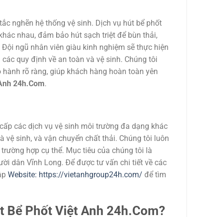
tắc nghẽn hệ thống vệ sinh. Dịch vụ hút bể phốt
khác nhau, đảm bảo hút sạch triệt để bùn thải,
 Đội ngũ nhân viên giàu kinh nghiệm sẽ thực hiện
 các quy định về an toàn và vệ sinh. Chúng tôi
o hành rõ ràng, giúp khách hàng hoàn toàn yên
 Anh 24h.Com
.
 cấp các dịch vụ vệ sinh môi trường đa dạng khác
à vệ sinh, và vận chuyển chất thải. Chúng tôi luôn
trường hợp cụ thể. Mục tiêu của chúng tôi là
ời dân Vĩnh Long. Để được tư vấn chi tiết về các
ập
Website: https://vietanhgroup24h.com/
để tìm
t Bể Phốt Việt Anh 24h.Com?