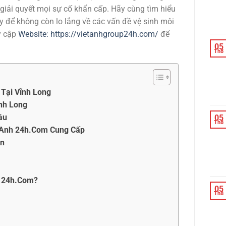
 giải quyết mọi sự cố khẩn cấp. Hãy cùng tìm hiểu
y để không còn lo lắng về các vấn đề vệ sinh môi
y cập
Website: https://vietanhgroup24h.com/
để
05
Th8
 Tại Vĩnh Long
ĩnh Long
ầu
05
Th8
t Anh 24h.Com Cung Cấp
ẽn
h 24h.Com?
05
Th8