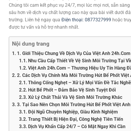
Chúng tôi cam kết phục vụ 24/7, mọi lúc mọi nơi, sẵn sàng
sâu hơn về dịch vụ chất lượng cao này qua bài viết dưới đâ
trường. Liên hệ ngay qua
Điện thoại: 0877327999
hoặc tru
được tư vấn và hỗ trợ nhanh nhất.
Nội dung trang
1. Giới Thiệu Chung Về Dịch Vụ Của Việt Anh 24h.Com
Nhu Cầu Cấp Thiết Về Vệ Sinh Môi Trường Tại V
Việt Anh 24h.Com – Thương Hiệu Uy Tín Hàng Đ
2. Các Dịch Vụ Chính Mà Môi Trường Hút Bể Phốt Việ
Thông Cống Nghẹt – Xử Lý Mọi Vấn Đề Tắc Ngh
Hút Bể Phốt – Đảm Bảo Vệ Sinh Tuyệt Đối
Xử Lý Chất Thải Và Vệ Sinh Môi Trường Khác
3. Tại Sao Nên Chọn Môi Trường Hút Bể Phốt Việt An
Đội Ngũ Chuyên Nghiệp, Giàu Kinh Nghiệm
Trang Thiết Bị Hiện Đại, Công Nghệ Tiên Tiến
Dịch Vụ Khẩn Cấp 24/7 – Có Mặt Ngay Khi Cần