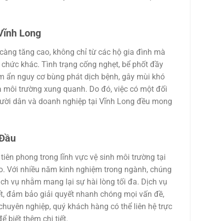
Vĩnh Long
 càng tăng cao, không chỉ từ các hộ gia đình mà
 chức khác. Tình trạng cống nghẹt, bể phốt đầy
iềm ẩn nguy cơ bùng phát dịch bệnh, gây mùi khó
 môi trường xung quanh. Do đó, việc có một đối
người dân và doanh nghiệp tại Vĩnh Long đều mong
 Đầu
iên phong trong lĩnh vực vệ sinh môi trường tại
o. Với nhiều năm kinh nghiệm trong ngành, chúng
ịch vụ nhằm mang lại sự hài lòng tối đa. Dịch vụ
ết, đảm bảo giải quyết nhanh chóng mọi vấn đề,
chuyên nghiệp, quý khách hàng có thể liên hệ trực
ể biết thêm chi tiết.