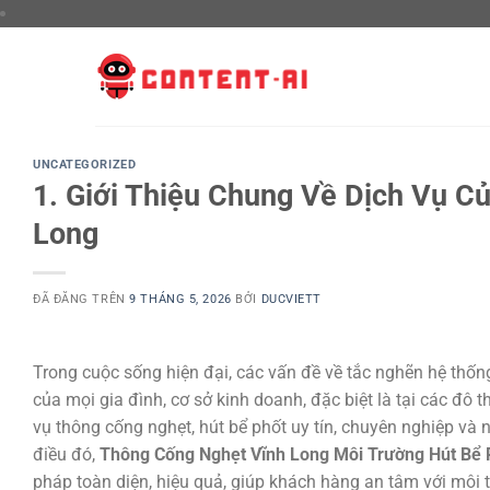
Chuyển
đến
nội
dung
UNCATEGORIZED
1. Giới Thiệu Chung Về Dịch Vụ C
Long
ĐÃ ĐĂNG TRÊN
9 THÁNG 5, 2026
BỞI
DUCVIETT
Trong cuộc sống hiện đại, các vấn đề về tắc nghẽn hệ thốn
của mọi gia đình, cơ sở kinh doanh, đặc biệt là tại các đô t
vụ thông cống nghẹt, hút bể phốt uy tín, chuyên nghiệp và 
điều đó,
Thông Cống Nghẹt Vĩnh Long Môi Trường Hút Bể 
pháp toàn diện, hiệu quả, giúp khách hàng an tâm với môi 