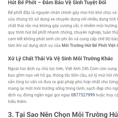
Hút Bể Phốt – Đảm Bảo Vệ Sinh Tuyệt Đối
Bể phốt đầy là nguyên nhân chính gây mùi hôi khó chịu và 
của chúng tôi sử dụng xe chuyên dụng với nhiều dung tích 
chất thải rắn mà không gây vương vãi, ô nhiễm môi trường.
quy trình hút bể phốt nhanh chóng, chuyên nghiệp, tuân thủ
cam kết không phát sinh chi phí ẩn và cung cấp chế độ bả
tâm khi sử dụng dịch vụ của
Môi Trường Hút Bể Phốt Việt
Xử Lý Chất Thải Và Vệ Sinh Môi Trường Khác
Ngoài hai dịch vụ chủ lực trên, Việt Anh 24h.Com còn cung
bao gồm nạo vét hố ga, thông tắc bồn cầu, xử lý mùi hôi nh
sẵn lòng tư vấn và đưa ra giải pháp phù hợp nhất cho từng 
mang lại một môi trường sống trong lành, sạch đẹp cho ngư
dịch vụ, đừng ngần ngại gọi ngay
0877327999
hoặc truy c
hiểu thêm.
3. Tại Sao Nên Chọn Môi Trường Hú