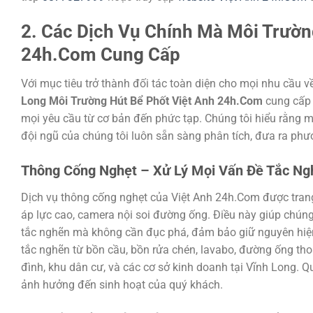
2. Các Dịch Vụ Chính Mà Môi Trườn
24h.Com Cung Cấp
Với mục tiêu trở thành đối tác toàn diện cho mọi nhu cầu v
Long Môi Trường Hút Bể Phốt Việt Anh 24h.Com
cung cấp 
mọi yêu cầu từ cơ bản đến phức tạp. Chúng tôi hiểu rằng m
đội ngũ của chúng tôi luôn sẵn sàng phân tích, đưa ra phư
Thông Cống Nghẹt – Xử Lý Mọi Vấn Đề Tắc Ng
Dịch vụ thông cống nghẹt của Việt Anh 24h.Com được tran
áp lực cao, camera nội soi đường ống. Điều này giúp chúng 
tắc nghẽn mà không cần đục phá, đảm bảo giữ nguyên hiện t
tắc nghẽn từ bồn cầu, bồn rửa chén, lavabo, đường ống tho
đình, khu dân cư, và các cơ sở kinh doanh tại Vĩnh Long. Q
ảnh hưởng đến sinh hoạt của quý khách.