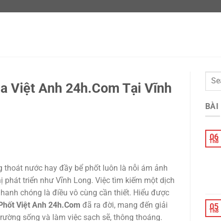
ủa Việt Anh 24h.Com Tại Vĩnh
BÀI
06
Th8
g thoát nước hay đầy bể phốt luôn là nỗi ám ảnh
hị phát triển như Vĩnh Long. Việc tìm kiếm một dịch
nhanh chóng là điều vô cùng cần thiết. Hiểu được
Phốt Việt Anh 24h.Com
đã ra đời, mang đến giải
05
Th8
trường sống và làm việc sạch sẽ, thông thoáng.