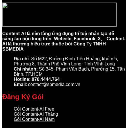
Content-AI là nền tảng ứng dụng trí tuệ nhân tạo để
sáng tạo nội dung trên: Website, Facebook, X,... Content-
AI là thương hiệu trực thuộc bởi Công Ty TNHH
SBMEDIA
Địa chỉ:
Số M22, Đường Đinh Tiên Hoàng, khóm 5,
Phường 8, Thành Phố Vĩnh Long, Tỉnh Vĩnh Long
Chi nhánh:
Số 345, Phạm Văn Bạch, Phường 15, Tân
Bình, TP.HCM
Hotline: 070.4444.764
Email
: contact@sbmedia.com.vn
Đăng Ký Gói
Gói Content-AI Free
Gói Content-AI Tháng
Gói Content-AI Năm