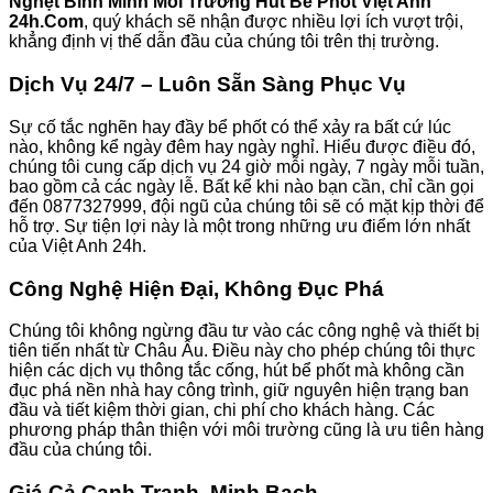
Nghẹt Bình Minh Môi Trường Hút Bể Phốt Việt Anh
24h.Com
, quý khách sẽ nhận được nhiều lợi ích vượt trội,
khẳng định vị thế dẫn đầu của chúng tôi trên thị trường.
Dịch Vụ 24/7 – Luôn Sẵn Sàng Phục Vụ
Sự cố tắc nghẽn hay đầy bể phốt có thể xảy ra bất cứ lúc
nào, không kể ngày đêm hay ngày nghỉ. Hiểu được điều đó,
chúng tôi cung cấp dịch vụ 24 giờ mỗi ngày, 7 ngày mỗi tuần,
bao gồm cả các ngày lễ. Bất kể khi nào bạn cần, chỉ cần gọi
đến 0877327999, đội ngũ của chúng tôi sẽ có mặt kịp thời để
hỗ trợ. Sự tiện lợi này là một trong những ưu điểm lớn nhất
của Việt Anh 24h.
Công Nghệ Hiện Đại, Không Đục Phá
Chúng tôi không ngừng đầu tư vào các công nghệ và thiết bị
tiên tiến nhất từ Châu Âu. Điều này cho phép chúng tôi thực
hiện các dịch vụ thông tắc cống, hút bể phốt mà không cần
đục phá nền nhà hay công trình, giữ nguyên hiện trạng ban
đầu và tiết kiệm thời gian, chi phí cho khách hàng. Các
phương pháp thân thiện với môi trường cũng là ưu tiên hàng
đầu của chúng tôi.
Giá Cả Cạnh Tranh, Minh Bạch