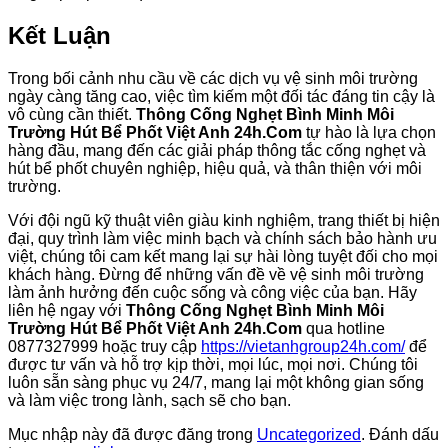
Kết Luận
Trong bối cảnh nhu cầu về các dịch vụ vệ sinh môi trường
ngày càng tăng cao, việc tìm kiếm một đối tác đáng tin cậy là
vô cùng cần thiết.
Thông Cống Nghẹt Bình Minh Môi
Trường Hút Bể Phốt Việt Anh 24h.Com
tự hào là lựa chọn
hàng đầu, mang đến các giải pháp thông tắc cống nghẹt và
hút bể phốt chuyên nghiệp, hiệu quả, và thân thiện với môi
trường.
Với đội ngũ kỹ thuật viên giàu kinh nghiệm, trang thiết bị hiện
đại, quy trình làm việc minh bạch và chính sách bảo hành ưu
việt, chúng tôi cam kết mang lại sự hài lòng tuyệt đối cho mọi
khách hàng. Đừng để những vấn đề về vệ sinh môi trường
làm ảnh hưởng đến cuộc sống và công việc của bạn. Hãy
liên hệ ngay với
Thông Cống Nghẹt Bình Minh Môi
Trường Hút Bể Phốt Việt Anh 24h.Com
qua hotline
0877327999 hoặc truy cập
https://vietanhgroup24h.com/
để
được tư vấn và hỗ trợ kịp thời, mọi lúc, mọi nơi. Chúng tôi
luôn sẵn sàng phục vụ 24/7, mang lại một không gian sống
và làm việc trong lành, sạch sẽ cho bạn.
Mục nhập này đã được đăng trong
Uncategorized
. Đánh dấu