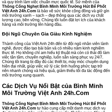
và quy trình làm việc chuẩn mực quốc tế. Sứ mệnh của
Thông Cống Nghẹt Bình Minh Môi Trường Hút Bể Phốt
Việt Anh 24h.Com
là bảo vệ sức khỏe cộng đồng và giữ gìn
môi trường xanh – sạch – đẹp thông qua các dịch vụ chất
lượng cao, bền vững. Chúng tôi luôn đặt lợi ích của khách
hàng và môi trường lên hàng đầu.
Đội Ngũ Chuyên Gia Giàu Kinh Nghiệm
Thành công của Việt Anh 24h đến từ đội ngũ nhân viên lành
nghề, được đào tạo bài bản và có nhiều năm kinh nghiệm
thực tế. Họ không chỉ am hiểu kỹ thuật mà còn có thái độ làm
việc tận tâm, chuyên nghiệp, luôn sẵn sàng phục vụ 24/7.
Chúng tôi trang bị đầy đủ các thiết bị, máy móc chuyên dụng
hiện đại nhất, giúp việc xử lý các tình huống phức tạp trở
nên nhanh chóng và hiệu quả, giảm thiểu tối đa tác động đến
môi trường xung quanh.
Các Dịch Vụ Nổi Bật của Bình Minh
Môi Trường Việt Anh 24h.Com
Thông Cống Nghẹt Bình Minh Môi Trường Hút Bể Phốt
Việt Anh 24h.Com
tự hào cung cấp một danh mục dịch vụ