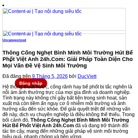
Chuyển
đến
nội
dung
Uncategorized
Thông Cống Nghẹt Bình Minh Môi Trường Hút Bể
Phốt Việt Anh 24h.Com: Giải Pháp Toàn Diện Cho
Mọi Vấn Đề Vệ Sinh Môi Trường
Đã đăng trên
9 Tháng 5, 2026
bởi
DucViett
Đăng nhập
Hệ thống thoát nước, cống rãnh hay bể phốt bị tắc nghẽn là
nỗi ám ảnh thường trực của mọi gia đình và doanh nghiệp.
Tình trạng này không chỉ gây bất tiện trong sinh hoạt, sản
xuất mà còn tiềm ẩn nguy cơ ô nhiễm môi trường và ảnh
hưởng xấu đến sức khỏe. Để giải quyết triệt để những vấn
đề này, dịch vụ chuyên nghiệp là điều không thể thiếu. Trong
bối cảnh đó,
Thông Cống Nghẹt Bình Minh Môi Trường
Hút Bể Phốt Việt Anh 24h.Com
đã và đang trở thành đối
tác tin cậy, mang đến những giải pháp vệ sinh môi trường
hiệu quả, nhanh chóng và bền vững.