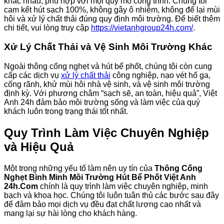
khác nhau, phù hợp với mọi quy mô công trình. Chúng tôi
cam kết hút sạch 100%, không gây ô nhiễm, không để lại mùi
hôi và xử lý chất thải đúng quy định môi trường. Để biết thêm
chi tiết, vui lòng truy cập
https://vietanhgroup24h.com/
.
Xử Lý Chất Thải và Vệ Sinh Môi Trường Khác
Ngoài thông cống nghẹt và hút bể phốt, chúng tôi còn cung
cấp các dịch vụ
xử lý chất thải
công nghiệp, nạo vét hố ga,
cống rãnh, khử mùi hôi nhà vệ sinh, và vệ sinh môi trường
định kỳ. Với phương châm “sạch sẽ, an toàn, hiệu quả”, Việt
Anh 24h đảm bảo môi trường sống và làm việc của quý
khách luôn trong trạng thái tốt nhất.
Quy Trình Làm Việc Chuyên Nghiệp
và Hiệu Quả
Một trong những yếu tố làm nên uy tín của
Thông Cống
Nghẹt Bình Minh Môi Trường Hút Bể Phốt Việt Anh
24h.Com
chính là quy trình làm việc chuyên nghiệp, minh
bạch và khoa học. Chúng tôi luôn tuân thủ các bước sau đây
để đảm bảo mọi dịch vụ đều đạt chất lượng cao nhất và
mang lại sự hài lòng cho khách hàng.