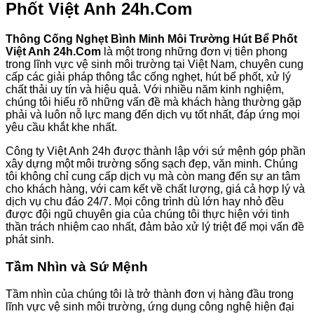
Phốt Việt Anh 24h.Com
Thông Cống Nghẹt Bình Minh Môi Trường Hút Bể Phốt
Việt Anh 24h.Com
là một trong những đơn vị tiên phong
trong lĩnh vực vệ sinh môi trường tại Việt Nam, chuyên cung
cấp các giải pháp thông tắc cống nghẹt, hút bể phốt, xử lý
chất thải uy tín và hiệu quả. Với nhiều năm kinh nghiệm,
chúng tôi hiểu rõ những vấn đề mà khách hàng thường gặp
phải và luôn nỗ lực mang đến dịch vụ tốt nhất, đáp ứng mọi
yêu cầu khắt khe nhất.
Công ty Việt Anh 24h được thành lập với sứ mệnh góp phần
xây dựng một môi trường sống sạch đẹp, văn minh. Chúng
tôi không chỉ cung cấp dịch vụ mà còn mang đến sự an tâm
cho khách hàng, với cam kết về chất lượng, giá cả hợp lý và
dịch vụ chu đáo 24/7. Mọi công trình dù lớn hay nhỏ đều
được đội ngũ chuyên gia của chúng tôi thực hiện với tinh
thần trách nhiệm cao nhất, đảm bảo xử lý triệt để mọi vấn đề
phát sinh.
Tầm Nhìn và Sứ Mệnh
Tầm nhìn của chúng tôi là trở thành đơn vị hàng đầu trong
lĩnh vực vệ sinh môi trường, ứng dụng công nghệ hiện đại