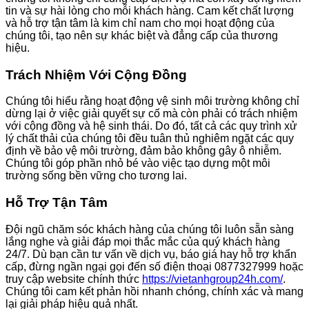
tin và sự hài lòng cho mỗi khách hàng. Cam kết chất lượng
và hỗ trợ tận tâm là kim chỉ nam cho mọi hoạt động của
chúng tôi, tạo nên sự khác biệt và đẳng cấp của thương
hiệu.
Trách Nhiệm Với Cộng Đồng
Chúng tôi hiểu rằng hoạt động vệ sinh môi trường không chỉ
dừng lại ở việc giải quyết sự cố mà còn phải có trách nhiệm
với cộng đồng và hệ sinh thái. Do đó, tất cả các quy trình xử
lý chất thải của chúng tôi đều tuân thủ nghiêm ngặt các quy
định về bảo vệ môi trường, đảm bảo không gây ô nhiễm.
Chúng tôi góp phần nhỏ bé vào việc tạo dựng một môi
trường sống bền vững cho tương lai.
Hỗ Trợ Tận Tâm
Đội ngũ chăm sóc khách hàng của chúng tôi luôn sẵn sàng
lắng nghe và giải đáp mọi thắc mắc của quý khách hàng
24/7. Dù bạn cần tư vấn về dịch vụ, báo giá hay hỗ trợ khẩn
cấp, đừng ngần ngại gọi đến số điện thoại 0877327999 hoặc
truy cập website chính thức
https://vietanhgroup24h.com/
.
Chúng tôi cam kết phản hồi nhanh chóng, chính xác và mang
lại giải pháp hiệu quả nhất.