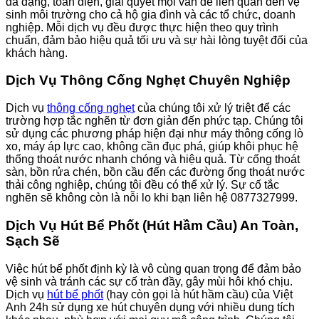
đa dạng, toàn diện, giải quyết mọi vấn đề liên quan đến vệ
sinh môi trường cho cả hộ gia đình và các tổ chức, doanh
nghiệp. Mỗi dịch vụ đều được thực hiện theo quy trình
chuẩn, đảm bảo hiệu quả tối ưu và sự hài lòng tuyệt đối của
khách hàng.
Dịch Vụ Thông Cống Nghẹt Chuyên Nghiệp
Dịch vụ
thông cống nghẹt
của chúng tôi xử lý triệt để các
trường hợp tắc nghẽn từ đơn giản đến phức tạp. Chúng tôi
sử dụng các phương pháp hiện đại như máy thông cống lò
xo, máy áp lực cao, không cần đục phá, giúp khôi phục hệ
thống thoát nước nhanh chóng và hiệu quả. Từ cống thoát
sàn, bồn rửa chén, bồn cầu đến các đường ống thoát nước
thải công nghiệp, chúng tôi đều có thể xử lý. Sự cố tắc
nghẽn sẽ không còn là nỗi lo khi bạn liên hệ 0877327999.
Dịch Vụ Hút Bể Phốt (Hút Hầm Cầu) An Toàn,
Sạch Sẽ
Việc hút bể phốt định kỳ là vô cùng quan trọng để đảm bảo
vệ sinh và tránh các sự cố tràn đầy, gây mùi hôi khó chịu.
Dịch vụ
hút bể phốt
(hay còn gọi là hút hầm cầu) của Việt
Anh 24h sử dụng xe hút chuyên dụng với nhiều dung tích