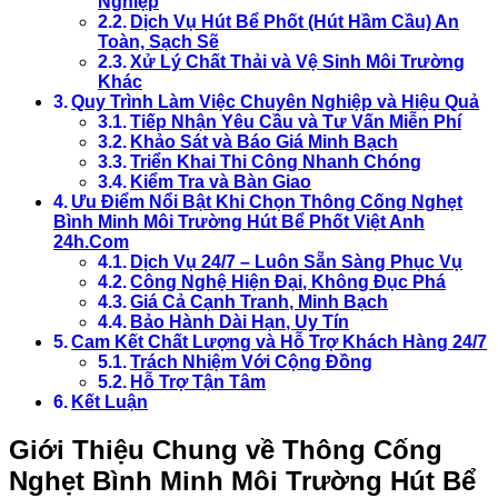
Nghiệp
Dịch Vụ Hút Bể Phốt (Hút Hầm Cầu) An
Toàn, Sạch Sẽ
Xử Lý Chất Thải và Vệ Sinh Môi Trường
Khác
Quy Trình Làm Việc Chuyên Nghiệp và Hiệu Quả
Tiếp Nhận Yêu Cầu và Tư Vấn Miễn Phí
Khảo Sát và Báo Giá Minh Bạch
Triển Khai Thi Công Nhanh Chóng
Kiểm Tra và Bàn Giao
Ưu Điểm Nổi Bật Khi Chọn Thông Cống Nghẹt
Bình Minh Môi Trường Hút Bể Phốt Việt Anh
24h.Com
Dịch Vụ 24/7 – Luôn Sẵn Sàng Phục Vụ
Công Nghệ Hiện Đại, Không Đục Phá
Giá Cả Cạnh Tranh, Minh Bạch
Bảo Hành Dài Hạn, Uy Tín
Cam Kết Chất Lượng và Hỗ Trợ Khách Hàng 24/7
Trách Nhiệm Với Cộng Đồng
Hỗ Trợ Tận Tâm
Kết Luận
Giới Thiệu Chung về Thông Cống
Nghẹt Bình Minh Môi Trường Hút Bể