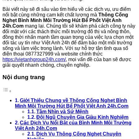
Bài viết này sẽ đi sâu vào tìm hiểu về các dịch vụ, ưu điểm
nổi bật cùng những cam kết chất lượng mà
Thông Cống
Nghẹt Bình Minh Môi Trường Hút Bể Phốt Việt Anh
24h.Com
mang lại. Chúng tôi sẽ khám phá cách công ty này
đối mặt với các thách thức môi trường đô thị và nông thôn,
đồng thời nhấn mạnh tầm quan trọng của việc lựa chọn một
đối tác uy tín như Việt Anh 24h để đảm bảo một môi trường
sống và làm việc trong lành. Với sự hỗ trợ tận tình qua số
điện thoại 0877327999 và website chính thức
https://vietanhgroup24h.com/
, mọi vấn đề của bạn sẽ được
giải quyết nhanh chóng, chuyên nghiệp.
Nội dung trang
Giới Thiệu Chung về Thông Cống Nghẹt Bình
Minh Môi Trường Hút Bể Phốt Việt Anh 24h.Com
Tầm Nhìn và Sứ Mệnh
Đội Ngũ Chuyên Gia Giàu Kinh Nghiệm
Các Dịch Vụ Nổi Bật của Bình Minh Môi Trường
Việt Anh 24h.Com
Dịch Vụ Thông Cống Nghẹt Chuyên