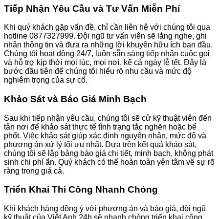
Tiếp Nhận Yêu Cầu và Tư Vấn Miễn Phí
Khi quý khách gặp vấn đề, chỉ cần liên hệ với chúng tôi qua
hotline 0877327999. Đội ngũ tư vấn viên sẽ lắng nghe, ghi
nhận thông tin và đưa ra những lời khuyên hữu ích ban đầu.
Chúng tôi hoạt động 24/7, luôn sẵn sàng tiếp nhận cuộc gọi
và hỗ trợ kịp thời mọi lúc, mọi nơi, kể cả ngày lễ tết. Đây là
bước đầu tiên để chúng tôi hiểu rõ nhu cầu và mức độ
nghiêm trọng của sự cố.
Khảo Sát và Báo Giá Minh Bạch
Sau khi tiếp nhận yêu cầu, chúng tôi sẽ cử kỹ thuật viên đến
tận nơi để khảo sát thực tế tình trạng tắc nghẽn hoặc bể
phốt. Việc khảo sát giúp xác định nguyên nhân, mức độ và
phương án xử lý tối ưu nhất. Dựa trên kết quả khảo sát,
chúng tôi sẽ lập bảng báo giá chi tiết, minh bạch, không phát
sinh chi phí ẩn. Quý khách có thể hoàn toàn yên tâm về sự rõ
ràng trong giá cả.
Triển Khai Thi Công Nhanh Chóng
Khi khách hàng đồng ý với phương án và báo giá, đội ngũ
kỹ thuật của Việt Anh 24h sẽ nhanh chóng triển khai công