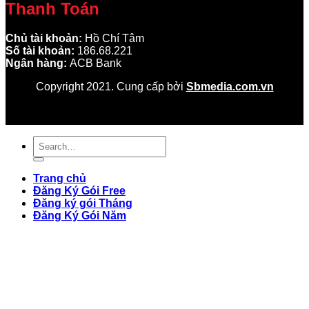
Thanh Toán
Chủ tài khoản:
Hồ Chí Tâm
Số tài khoản:
186.68.221
Ngân hàng:
ACB Bank
Copyright 2021. Cung cấp bởi
Sbmedia.com.vn
Trang chủ
Đăng Ký Gói Free
Đăng ký gói Tháng
Đăng Ký Gói Năm