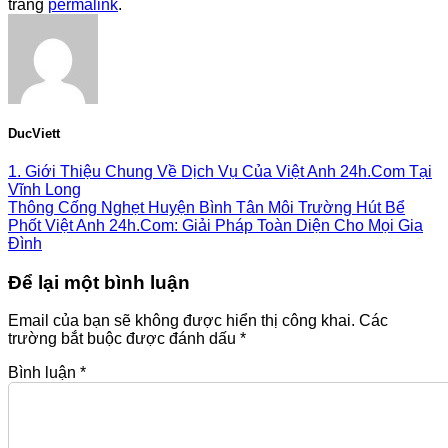
trang
permalink
.
DucViett
1. Giới Thiệu Chung Về Dịch Vụ Của Việt Anh 24h.Com Tại
Vĩnh Long
Thông Cống Nghẹt Huyện Bình Tân Môi Trường Hút Bể
Phốt Việt Anh 24h.Com: Giải Pháp Toàn Diện Cho Mọi Gia
Đình
Để lại một bình luận
Email của bạn sẽ không được hiển thị công khai.
Các
trường bắt buộc được đánh dấu
*
Bình luận
*