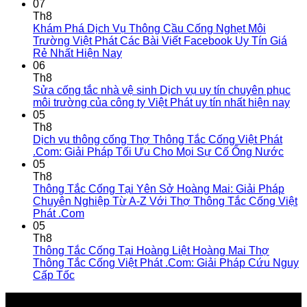
07
Th8
Khám Phá Dịch Vụ Thông Cầu Cống Nghẹt Môi
Trường Việt Phát Các Bài Viết Facebook Uy Tín Giá
Rẻ Nhất Hiện Nay
06
Th8
Sửa cống tắc nhà vệ sinh Dịch vụ uy tín chuyên phục
môi trường của công ty Việt Phát uy tín nhất hiện nay
05
Th8
Dịch vụ thông cống Thợ Thông Tắc Cống Việt Phát
.Com: Giải Pháp Tối Ưu Cho Mọi Sự Cố Ống Nước
05
Th8
Thông Tắc Cống Tại Yên Sở Hoàng Mai: Giải Pháp
Chuyên Nghiệp Từ A-Z Với Thợ Thông Tắc Cống Việt
Phát .Com
05
Th8
Thông Tắc Cống Tại Hoàng Liệt Hoàng Mai Thợ
Thông Tắc Cống Việt Phát .Com: Giải Pháp Cứu Nguy
Cấp Tốc