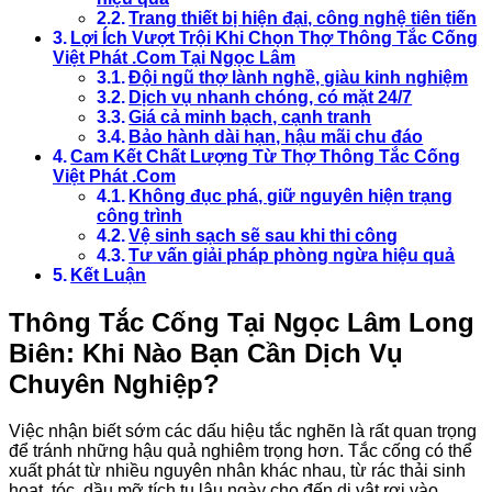
Trang thiết bị hiện đại, công nghệ tiên tiến
Lợi Ích Vượt Trội Khi Chọn Thợ Thông Tắc Cống
Việt Phát .Com Tại Ngọc Lâm
Đội ngũ thợ lành nghề, giàu kinh nghiệm
Dịch vụ nhanh chóng, có mặt 24/7
Giá cả minh bạch, cạnh tranh
Bảo hành dài hạn, hậu mãi chu đáo
Cam Kết Chất Lượng Từ Thợ Thông Tắc Cống
Việt Phát .Com
Không đục phá, giữ nguyên hiện trạng
công trình
Vệ sinh sạch sẽ sau khi thi công
Tư vấn giải pháp phòng ngừa hiệu quả
Kết Luận
Thông Tắc Cống Tại Ngọc Lâm Long
Biên: Khi Nào Bạn Cần Dịch Vụ
Chuyên Nghiệp?
Việc nhận biết sớm các dấu hiệu tắc nghẽn là rất quan trọng
để tránh những hậu quả nghiêm trọng hơn. Tắc cống có thể
xuất phát từ nhiều nguyên nhân khác nhau, từ rác thải sinh
hoạt, tóc, dầu mỡ tích tụ lâu ngày cho đến dị vật rơi vào