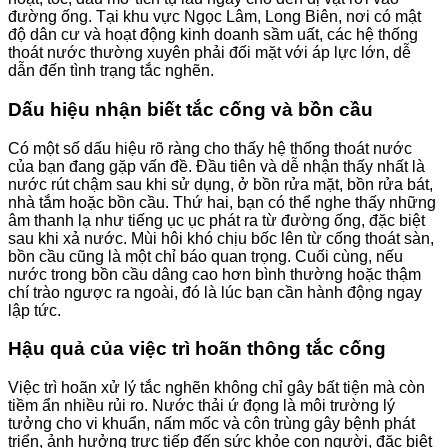
đường ống. Tại khu vực Ngọc Lâm, Long Biên, nơi có mật
độ dân cư và hoạt động kinh doanh sầm uất, các hệ thống
thoát nước thường xuyên phải đối mặt với áp lực lớn, dễ
dẫn đến tình trạng tắc nghẽn.
Dấu hiệu nhận biết tắc cống và bồn cầu
Có một số dấu hiệu rõ ràng cho thấy hệ thống thoát nước
của bạn đang gặp vấn đề. Đầu tiên và dễ nhận thấy nhất là
nước rút chậm sau khi sử dụng, ở bồn rửa mặt, bồn rửa bát,
nhà tắm hoặc bồn cầu. Thứ hai, bạn có thể nghe thấy những
âm thanh lạ như tiếng ục ục phát ra từ đường ống, đặc biệt
sau khi xả nước. Mùi hôi khó chịu bốc lên từ cống thoát sàn,
bồn cầu cũng là một chỉ báo quan trọng. Cuối cùng, nếu
nước trong bồn cầu dâng cao hơn bình thường hoặc thậm
chí trào ngược ra ngoài, đó là lúc bạn cần hành động ngay
lập tức.
Hậu quả của việc trì hoãn thông tắc cống
Việc trì hoãn xử lý tắc nghẽn không chỉ gây bất tiện mà còn
tiềm ẩn nhiều rủi ro. Nước thải ứ đọng là môi trường lý
tưởng cho vi khuẩn, nấm mốc và côn trùng gây bệnh phát
triển, ảnh hưởng trực tiếp đến sức khỏe con người, đặc biệt