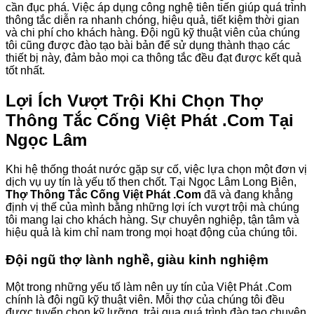
cần đục phá. Việc áp dụng công nghệ tiên tiến giúp quá trình
thông tắc diễn ra nhanh chóng, hiệu quả, tiết kiệm thời gian
và chi phí cho khách hàng. Đội ngũ kỹ thuật viên của chúng
tôi cũng được đào tạo bài bản để sử dụng thành thạo các
thiết bị này, đảm bảo mọi ca thông tắc đều đạt được kết quả
tốt nhất.
Lợi Ích Vượt Trội Khi Chọn Thợ
Thông Tắc Cống Việt Phát .Com Tại
Ngọc Lâm
Khi hệ thống thoát nước gặp sự cố, việc lựa chọn một đơn vị
dịch vụ uy tín là yếu tố then chốt. Tại Ngọc Lâm Long Biên,
Thợ Thông Tắc Cống Việt Phát .Com
đã và đang khẳng
định vị thế của mình bằng những lợi ích vượt trội mà chúng
tôi mang lại cho khách hàng. Sự chuyên nghiệp, tận tâm và
hiệu quả là kim chỉ nam trong mọi hoạt động của chúng tôi.
Đội ngũ thợ lành nghề, giàu kinh nghiệm
Một trong những yếu tố làm nên uy tín của Việt Phát .Com
chính là đội ngũ kỹ thuật viên. Mỗi thợ của chúng tôi đều
được tuyển chọn kỹ lưỡng, trải qua quá trình đào tạo chuyên