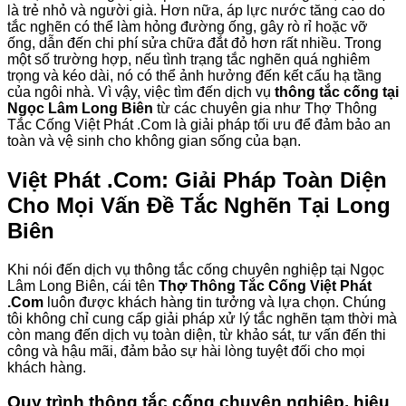
là trẻ nhỏ và người già. Hơn nữa, áp lực nước tăng cao do
tắc nghẽn có thể làm hỏng đường ống, gây rò rỉ hoặc vỡ
ống, dẫn đến chi phí sửa chữa đắt đỏ hơn rất nhiều. Trong
một số trường hợp, nếu tình trạng tắc nghẽn quá nghiêm
trọng và kéo dài, nó có thể ảnh hưởng đến kết cấu hạ tầng
của ngôi nhà. Vì vậy, việc tìm đến dịch vụ
thông tắc cống tại
Ngọc Lâm Long Biên
từ các chuyên gia như Thợ Thông
Tắc Cống Việt Phát .Com là giải pháp tối ưu để đảm bảo an
toàn và vệ sinh cho không gian sống của bạn.
Việt Phát .Com: Giải Pháp Toàn Diện
Cho Mọi Vấn Đề Tắc Nghẽn Tại Long
Biên
Khi nói đến dịch vụ thông tắc cống chuyên nghiệp tại Ngọc
Lâm Long Biên, cái tên
Thợ Thông Tắc Cống Việt Phát
.Com
luôn được khách hàng tin tưởng và lựa chọn. Chúng
tôi không chỉ cung cấp giải pháp xử lý tắc nghẽn tạm thời mà
còn mang đến dịch vụ toàn diện, từ khảo sát, tư vấn đến thi
công và hậu mãi, đảm bảo sự hài lòng tuyệt đối cho mọi
khách hàng.
Quy trình thông tắc cống chuyên nghiệp, hiệu