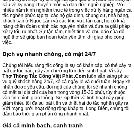
sâu về kỹ năng chuyên môn và đạo đức nghề nghiệp. Với
nhiều năm kinh nghiệm thực tế trong việc xử lý hàng ngàn ca
tắc nghẽn phức tạp tại các hộ gia đình, chung cư, nhà hàng,
khách sạn ở Ngọc Lâm và các khu vực lân cận, họ có khả
năng chẩn đoán chính xác nguyên nhân và đưa ra giải pháp
xử lý tối ưu nhất. Sự tận tâm, nhiệt tình và chu đáo của đội
ngũ thợ sẽ giúp bạn hoàn toàn yên tâm khi giao phó công
việc.
Dịch vụ nhanh chóng, có mặt 24/7
Chúng tôi hiểu rằng tắc cống là sự cố khẩn cấp, có thể xảy ra
bất cứ lúc nào, gây ảnh hưởng lớn đến sinh hoạt. Vì vậy,
Thợ Thông Tắc Cống Việt Phát .Com
luôn sẵn sàng phục
vụ quý khách hàng 24/7, kể cả ngày lễ và cuối tuần. Ngay khi
nhận được yêu cầu, đội ngũ của chúng tôi sẽ nhanh chóng
có mặt tại địa chỉ của bạn trong vòng 15-30 phút, tùy thuộc
vào tình hình giao thông. Sự kịp thời và linh hoạt này giúp
giảm thiểu tối đa sự bất tiện và thiệt hại do tắc nghẽn gây ra.
Với mạng lưới hoạt động rộng khắp tại Long Biên, chúng tôi
đảm bảo thời gian phản ứng nhanh nhất.
Giá cả minh bạch, cạnh tranh