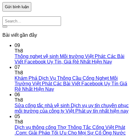
Bài viết gần đây
09
Th8
Thông nghẹt vệ sinh Môi trường Việt Phát: Các Bài
Viết Facebook Uy Tín, Giá Rẻ Nhất Hiện Nay
07
Th8
Khám Phá Dịch Vụ Thông Cầu Cống Nghẹt Môi
Trường Việt Phát Các Bài Viết Facebook Uy Tín Giá
Rẻ Nhất Hiện Nay
06
Th8
Sửa cống tắc nhà vệ sinh Dịch vụ uy tín chuyên phục
môi trường của công ty Việt Phát uy tín nhất hiện nay
05
Th8
Dịch vụ thông cống Thợ Thông Tắc Cống Việt Phát
.Com: Giải Pháp Tối Ưu Cho Mọi Sự Cố Ống Nước