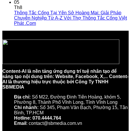
05
Th8
Thông Tắc Cống Tại Yên Sở Hoàng Mai: Giải Pháp
Chuyên Nghiệp Từ A-Z Với Thợ Thông Tắc Cống Việt
Phát .Com
Content-AI là nền tảng ứng dụng trí tuệ nhân tạo để
sáng tạo nội dung trên: Website, Facebook, X,... Content-
AI là thương hiệu trực thuộc bởi Công Ty TNHH
SBMEDIA
Địa chỉ:
Số M22, Đường Đinh Tiên Hoàng, khóm 5,
Phường 8, Thành Phố Vĩnh Long, Tỉnh Vĩnh Long
Chi nhánh:
Số 345, Phạm Văn Bạch, Phường 15, Tân
Bình, TP.HCM
Hotline: 070.4444.764
Email
: contact@sbmedia.com.vn