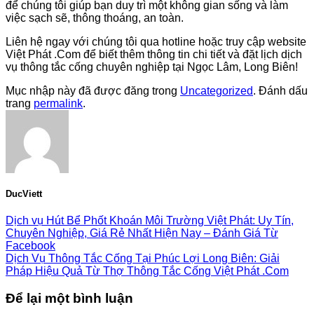
để chúng tôi giúp bạn duy trì một không gian sống và làm
việc sạch sẽ, thông thoáng, an toàn.
Liên hệ ngay với chúng tôi qua hotline hoặc truy cập website
Việt Phát .Com để biết thêm thông tin chi tiết và đặt lịch dịch
vụ thông tắc cống chuyên nghiệp tại Ngọc Lâm, Long Biên!
Mục nhập này đã được đăng trong
Uncategorized
. Đánh dấu
trang
permalink
.
DucViett
Dịch vụ Hút Bể Phốt Khoán Môi Trường Việt Phát: Uy Tín,
Chuyên Nghiệp, Giá Rẻ Nhất Hiện Nay – Đánh Giá Từ
Facebook
Dịch Vụ Thông Tắc Cống Tại Phúc Lợi Long Biên: Giải
Pháp Hiệu Quả Từ Thợ Thông Tắc Cống Việt Phát .Com
Để lại một bình luận