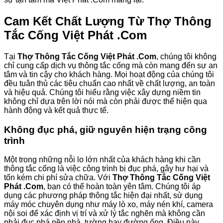
Cam Kết Chất Lượng Từ Thợ Thông
Tắc Cống Việt Phát .Com
Tại
Thợ Thông Tắc Cống Việt Phát .Com
, chúng tôi không
chỉ cung cấp dịch vụ thông tắc cống mà còn mang đến sự an
tâm và tin cậy cho khách hàng. Mọi hoạt động của chúng tôi
đều tuân thủ các tiêu chuẩn cao nhất về chất lượng, an toàn
và hiệu quả. Chúng tôi hiểu rằng việc xây dựng niềm tin
không chỉ dựa trên lời nói mà còn phải được thể hiện qua
hành động và kết quả thực tế.
Không đục phá, giữ nguyên hiện trạng công
trình
Một trong những nỗi lo lớn nhất của khách hàng khi cần
thông tắc cống là việc công trình bị đục phá, gây hư hại và
tốn kém chi phí sửa chữa. Với
Thợ Thông Tắc Cống Việt
Phát .Com
, bạn có thể hoàn toàn yên tâm. Chúng tôi áp
dụng các phương pháp thông tắc hiện đại nhất, sử dụng
máy móc chuyên dụng như máy lò xo, máy nén khí, camera
nội soi để xác định vị trí và xử lý tắc nghẽn mà không cần
phải đục phá nền nhà, tường hay đường ống. Điều này