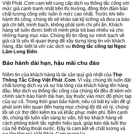
Việt Phát .Com cam kết cung cấp dịch vụ thông tắc cống với
mức giá cạnh tranh nhất trên thị trường, đồng thời đảm bảo
chất lượng công việc luôn ở mức cao nhất. Trước khi tiến
hành thi công, chúng tôi sẽ khảo sát kỹ lưỡng và đưa ra báo
giá chi tiết, minh bạch, không phát sinh chi phí ẩn. Khách
hàng sẽ luôn được biết rõ mình phải trả bao nhiêu và cho
những hạng mục nào. Chúng tôi tin rằng sự minh bạch về
giá cả là yếu tố quan trọng để xây dựng lòng tin với khách
hàng, đặc biệt là với các dịch vụ
thông tắc cống tại Ngọc
Lâm Long Biên
.
Bảo hành dài hạn, hậu mãi chu đáo
Niềm tin của khách hàng là tài sản quý giá nhất của
Thợ
Thông Tắc Cống Việt Phát .Com
. Vì vậy, chúng tôi luôn đặt
chất lượng dịch vụ và sự hài lòng của khách hàng lên hàng
đầu. Mọi dịch vụ thông tắc cống của chúng tôi đều đi kèm với
chính sách bảo hành dài hạn, tùy thuộc vào mức độ phức tạp
của sự cố. Trong thời gian bảo hành, nếu có bất kỳ vấn đề gì
phát sinh liên quan đến hạng mục chúng tôi đã xử lý, chúng
tôi sẽ cử thợ đến kiểm tra và khắc phục miễn phí. Bên cạnh
đó, chúng tôi luôn sẵn sàng tư vấn, hỗ trợ khách hàng về
cách phòng tránh tắc nghẽn hiệu quả, giúp kéo dài tuổi thọ
của hệ thống thoát nước. Đây là cam kết về chất lượng và
sự tận tâm mà Việt Phát .Com mang lại.