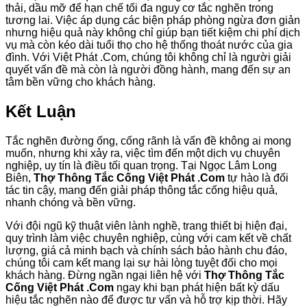
thải, dầu mỡ để hạn chế tối đa nguy cơ tắc nghẽn trong
tương lai. Việc áp dụng các biện pháp phòng ngừa đơn giản
nhưng hiệu quả này không chỉ giúp bạn tiết kiệm chi phí dịch
vụ mà còn kéo dài tuổi thọ cho hệ thống thoát nước của gia
đình. Với Việt Phát .Com, chúng tôi không chỉ là người giải
quyết vấn đề mà còn là người đồng hành, mang đến sự an
tâm bền vững cho khách hàng.
Kết Luận
Tắc nghẽn đường ống, cống rãnh là vấn đề không ai mong
muốn, nhưng khi xảy ra, việc tìm đến một dịch vụ chuyên
nghiệp, uy tín là điều tối quan trọng. Tại Ngọc Lâm Long
Biên,
Thợ Thông Tắc Cống Việt Phát .Com
tự hào là đối
tác tin cậy, mang đến giải pháp thông tắc cống hiệu quả,
nhanh chóng và bền vững.
Với đội ngũ kỹ thuật viên lành nghề, trang thiết bị hiện đại,
quy trình làm việc chuyên nghiệp, cùng với cam kết về chất
lượng, giá cả minh bạch và chính sách bảo hành chu đáo,
chúng tôi cam kết mang lại sự hài lòng tuyệt đối cho mọi
khách hàng. Đừng ngần ngại liên hệ với
Thợ Thông Tắc
Cống Việt Phát .Com
ngay khi bạn phát hiện bất kỳ dấu
hiệu tắc nghẽn nào để được tư vấn và hỗ trợ kịp thời. Hãy