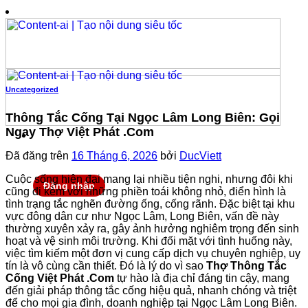
Chuyển
đến
nội
dung
Uncategorized
Thông Tắc Cống Tại Ngọc Lâm Long Biên: Gọi
Ngay Thợ Việt Phát .Com
Đã đăng trên
16 Tháng 6, 2026
bởi
DucViett
Cuộc sống hiện đại mang lại nhiều tiện nghi, nhưng đôi khi
Đăng nhập
cũng đi kèm với những phiền toái không nhỏ, điển hình là
tình trạng tắc nghẽn đường ống, cống rãnh. Đặc biệt tại khu
vực đông dân cư như Ngọc Lâm, Long Biên, vấn đề này
thường xuyên xảy ra, gây ảnh hưởng nghiêm trọng đến sinh
hoạt và vệ sinh môi trường. Khi đối mặt với tình huống này,
việc tìm kiếm một đơn vị cung cấp dịch vụ chuyên nghiệp, uy
tín là vô cùng cần thiết. Đó là lý do vì sao
Thợ Thông Tắc
Cống Việt Phát .Com
tự hào là địa chỉ đáng tin cậy, mang
đến giải pháp thông tắc cống hiệu quả, nhanh chóng và triệt
để cho mọi gia đình, doanh nghiệp tại Ngọc Lâm Long Biên.