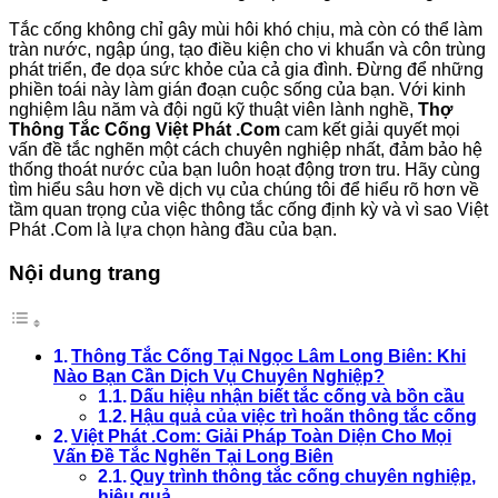
Tắc cống không chỉ gây mùi hôi khó chịu, mà còn có thể làm
tràn nước, ngập úng, tạo điều kiện cho vi khuẩn và côn trùng
phát triển, đe dọa sức khỏe của cả gia đình. Đừng để những
phiền toái này làm gián đoạn cuộc sống của bạn. Với kinh
nghiệm lâu năm và đội ngũ kỹ thuật viên lành nghề,
Thợ
Thông Tắc Cống Việt Phát .Com
cam kết giải quyết mọi
vấn đề tắc nghẽn một cách chuyên nghiệp nhất, đảm bảo hệ
thống thoát nước của bạn luôn hoạt động trơn tru. Hãy cùng
tìm hiểu sâu hơn về dịch vụ của chúng tôi để hiểu rõ hơn về
tầm quan trọng của việc thông tắc cống định kỳ và vì sao Việt
Phát .Com là lựa chọn hàng đầu của bạn.
Nội dung trang
Thông Tắc Cống Tại Ngọc Lâm Long Biên: Khi
Nào Bạn Cần Dịch Vụ Chuyên Nghiệp?
Dấu hiệu nhận biết tắc cống và bồn cầu
Hậu quả của việc trì hoãn thông tắc cống
Việt Phát .Com: Giải Pháp Toàn Diện Cho Mọi
Vấn Đề Tắc Nghẽn Tại Long Biên
Quy trình thông tắc cống chuyên nghiệp,
hiệu quả