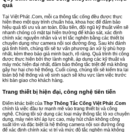
quả
Tại Việt Phát .Com, mỗi ca thông tắc cống đều được thực
hiện theo một quy trình chuẩn hóa, khoa học để đảm bảo
hiệu quả tối ưu và an toàn. Đầu tiên, đội ngũ kỹ thuật viên sẽ
nhanh chóng có mặt tại hiện trường để khảo sát, xác định
chính xác nguyên nhân và vị trí tắc nghẽn bằng các thiết bị
chuyên dụng như camera nội soi đường ống. Sau khi đánh
giá tình hình, chúng tôi sẽ tư vấn phương án xử lý phù hợp
nhất, kèm theo báo giá minh bạch, rõ ràng. Quá trình thi công
được thực hiện bởi thợ lành nghề, áp dụng các kỹ thuật và
máy móc hiện đại nhất, đảm bảo thông tắc triệt để mà không
gây hư hại cho hệ thống. Cuối cùng, chúng tôi sẽ kiểm tra lại
toàn bộ hệ thống và vệ sinh sạch sẽ khu vực làm việc trước
khi bàn giao cho khách hàng.
Trang thiết bị hiện đại, công nghệ tiên tiến
Điểm khác biệt của
Thợ Thông Tắc Cống Việt Phát .Com
chính là việc đầu tư mạnh mẽ vào trang thiết bị và công
nghệ. Chúng tôi sử dụng các loại máy thông tắc lò xo chuyên
dụng, máy nén khí áp lực cao, máy hút chân không công
suất lớn và đặc biệt là hệ thống camera nội soi đường ống
để xác định chính xác vị trí và mức độ tắc nghẽn mà không