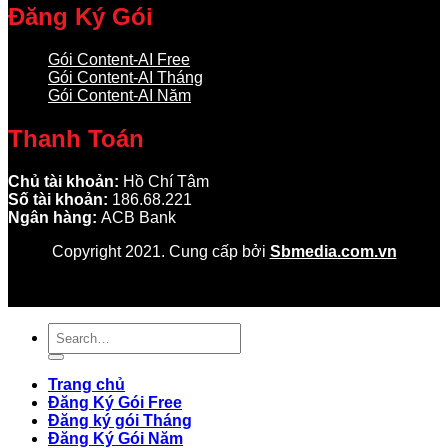
Đăng Ký Gói
Gói Content-AI Free
Gói Content-AI Tháng
Gói Content-AI Năm
Thanh Toán
Chủ tài khoản:
Hồ Chí Tâm
Số tài khoản:
186.68.221
Ngân hàng:
ACB Bank
Copyright 2021. Cung cấp bởi
Sbmedia.com.vn
Trang chủ
Đăng Ký Gói Free
Đăng ký gói Tháng
Đăng Ký Gói Năm