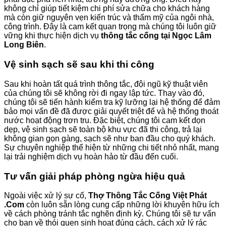
không chỉ giúp tiết kiệm chi phí sửa chữa cho khách hàng
mà còn giữ nguyên vẹn kiến trúc và thẩm mỹ của ngôi nhà,
công trình. Đây là cam kết quan trọng mà chúng tôi luôn giữ
vững khi thực hiện dịch vụ
thông tắc cống tại Ngọc Lâm
Long Biên
.
Vệ sinh sạch sẽ sau khi thi công
Sau khi hoàn tất quá trình thông tắc, đội ngũ kỹ thuật viên
của chúng tôi sẽ không rời đi ngay lập tức. Thay vào đó,
chúng tôi sẽ tiến hành kiểm tra kỹ lưỡng lại hệ thống để đảm
bảo mọi vấn đề đã được giải quyết triệt để và hệ thống thoát
nước hoạt động trơn tru. Đặc biệt, chúng tôi cam kết dọn
dẹp, vệ sinh sạch sẽ toàn bộ khu vực đã thi công, trả lại
không gian gọn gàng, sạch sẽ như ban đầu cho quý khách.
Sự chuyên nghiệp thể hiện từ những chi tiết nhỏ nhất, mang
lại trải nghiệm dịch vụ hoàn hảo từ đầu đến cuối.
Tư vấn giải pháp phòng ngừa hiệu quả
Ngoài việc xử lý sự cố,
Thợ Thông Tắc Cống Việt Phát
.Com
còn luôn sẵn lòng cung cấp những lời khuyên hữu ích
về cách phòng tránh tắc nghẽn định kỳ. Chúng tôi sẽ tư vấn
cho bạn về thói quen sinh hoạt đúng cách, cách xử lý rác