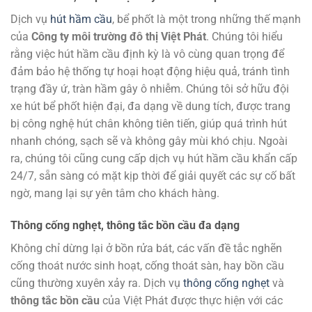
Dịch vụ
hút hầm cầu
, bể phốt là một trong những thế mạnh
của
Công ty môi trường đô thị Việt Phát
. Chúng tôi hiểu
rằng việc hút hầm cầu định kỳ là vô cùng quan trọng để
đảm bảo hệ thống tự hoại hoạt động hiệu quả, tránh tình
trạng đầy ứ, tràn hầm gây ô nhiễm. Chúng tôi sở hữu đội
xe hút bể phốt hiện đại, đa dạng về dung tích, được trang
bị công nghệ hút chân không tiên tiến, giúp quá trình hút
nhanh chóng, sạch sẽ và không gây mùi khó chịu. Ngoài
ra, chúng tôi cũng cung cấp dịch vụ hút hầm cầu khẩn cấp
24/7, sẵn sàng có mặt kịp thời để giải quyết các sự cố bất
ngờ, mang lại sự yên tâm cho khách hàng.
Thông cống nghẹt, thông tắc bồn cầu đa dạng
Không chỉ dừng lại ở bồn rửa bát, các vấn đề tắc nghẽn
cống thoát nước sinh hoạt, cống thoát sàn, hay bồn cầu
cũng thường xuyên xảy ra. Dịch vụ
thông cống nghẹt
và
thông tắc bồn cầu
của Việt Phát được thực hiện với các