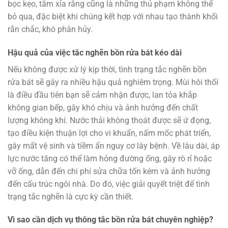
bọc kẹo, tăm xỉa răng cũng là những thủ phạm không thể
bỏ qua, đặc biệt khi chúng kết hợp với nhau tạo thành khối
rắn chắc, khó phân hủy.
Hậu quả của việc tắc nghẽn bồn rửa bát kéo dài
Nếu không được xử lý kịp thời, tình trạng tắc nghẽn bồn
rửa bát sẽ gây ra nhiều hậu quả nghiêm trọng. Mùi hôi thối
là điều đầu tiên bạn sẽ cảm nhận được, lan tỏa khắp
không gian bếp, gây khó chịu và ảnh hưởng đến chất
lượng không khí. Nước thải không thoát được sẽ ứ đọng,
tạo điều kiện thuận lợi cho vi khuẩn, nấm mốc phát triển,
gây mất vệ sinh và tiềm ẩn nguy cơ lây bệnh. Về lâu dài, áp
lực nước tăng có thể làm hỏng đường ống, gây rò rỉ hoặc
vỡ ống, dẫn đến chi phí sửa chữa tốn kém và ảnh hưởng
đến cấu trúc ngôi nhà. Do đó, việc giải quyết triệt để tình
trạng tắc nghẽn là cực kỳ cần thiết.
Vì sao cần dịch vụ thông tắc bồn rửa bát chuyên nghiệp?