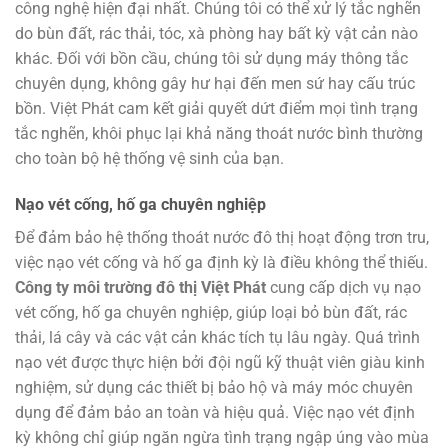
công nghệ hiện đại nhất. Chúng tôi có thể xử lý tắc nghẽn
do bùn đất, rác thải, tóc, xà phòng hay bất kỳ vật cản nào
khác. Đối với bồn cầu, chúng tôi sử dụng máy thông tắc
chuyên dụng, không gây hư hại đến men sứ hay cấu trúc
bồn. Việt Phát cam kết giải quyết dứt điểm mọi tình trạng
tắc nghẽn, khôi phục lại khả năng thoát nước bình thường
cho toàn bộ hệ thống vệ sinh của bạn.
Nạo vét cống, hố ga chuyên nghiệp
Để đảm bảo hệ thống thoát nước đô thị hoạt động trơn tru,
việc nạo vét cống và hố ga định kỳ là điều không thể thiếu.
Công ty môi trường đô thị Việt Phát
cung cấp dịch vụ nạo
vét cống, hố ga chuyên nghiệp, giúp loại bỏ bùn đất, rác
thải, lá cây và các vật cản khác tích tụ lâu ngày. Quá trình
nạo vét được thực hiện bởi đội ngũ kỹ thuật viên giàu kinh
nghiệm, sử dụng các thiết bị bảo hộ và máy móc chuyên
dụng để đảm bảo an toàn và hiệu quả. Việc nạo vét định
kỳ không chỉ giúp ngăn ngừa tình trạng ngập úng vào mùa