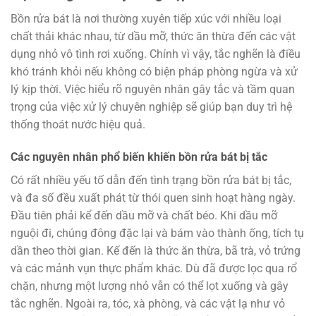
Bồn rửa bát là nơi thường xuyên tiếp xúc với nhiều loại
chất thải khác nhau, từ dầu mỡ, thức ăn thừa đến các vật
dụng nhỏ vô tình rơi xuống. Chính vì vậy, tắc nghẽn là điều
khó tránh khỏi nếu không có biện pháp phòng ngừa và xử
lý kịp thời. Việc hiểu rõ nguyên nhân gây tắc và tầm quan
trọng của việc xử lý chuyên nghiệp sẽ giúp bạn duy trì hệ
thống thoát nước hiệu quả.
Các nguyên nhân phổ biến khiến bồn rửa bát bị tắc
Có rất nhiều yếu tố dẫn đến tình trạng bồn rửa bát bị tắc,
và đa số đều xuất phát từ thói quen sinh hoạt hàng ngày.
Đầu tiên phải kể đến dầu mỡ và chất béo. Khi dầu mỡ
nguội đi, chúng đông đặc lại và bám vào thành ống, tích tụ
dần theo thời gian. Kế đến là thức ăn thừa, bã trà, vỏ trứng
và các mảnh vụn thực phẩm khác. Dù đã được lọc qua rổ
chặn, nhưng một lượng nhỏ vẫn có thể lọt xuống và gây
tắc nghẽn. Ngoài ra, tóc, xà phòng, và các vật lạ như vỏ